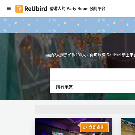
香港人的 Party Room 預訂平台
#本月
繁
Party
中
Room
EN
推介
無論2人還是超過100人，你可以經 ReUbird 網上平
登
入
註
冊
服
務
及
立即查詢!
產