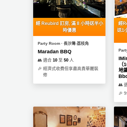
願
活
食
清
動
即
單
煮
經 Reubird 訂房, 滿 8 小時送半小
經R
系
時優惠
送1
列
Party Room ∙ 長沙灣-荔枝角
聚
Par
Maradan BBQ
會
IM
及
👥
適合
10
至
50
人
（1
拍
🎉
經濟式收費但享盡高貴華麗裝
地鐵
拖
修
Bb
餐
👥
廳
🎉
BBQ
場
地