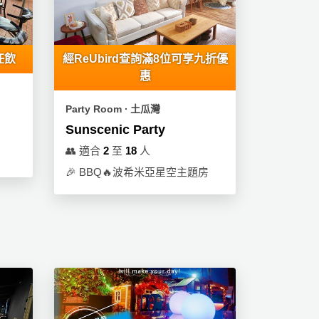
任飲
經ReUbird查詢滿8位可享九折優
惠
Party Room ∙ 土瓜灣
Sunscenic Party
👥
適合
2
至
18
人
🎉
BBQ🔥波希米亞星空主題房