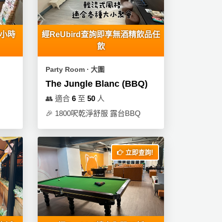
0小時
經ReUbird查詢即享無酒精飲品任
飲
Party Room ∙ 大圍
The Jungle Blanc (BBQ)
👥
適合
6
至
50
人
🎉
1800呎乾淨舒服 露台BBQ
立即查詢!