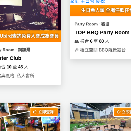
生日免人頭 全場任飲任
Party Room ∙ 觀塘
TOP BBQ Party Room
eUbird查詢免費入會成為會員
👥
適合
6
至
80
人
ty Room ∙ 銅鑼灣
🎉
獨立空間 BBQ靚景露台
ter Club
適合
10
至
45
人
古典風格, 私人會所
立即查詢!
立即查