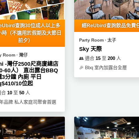
eUbird查詢30位成人以上多
經ReUbird查詢飲品免費
小時（不適用於假期及大節日
Party Room ∙ 太子
前夕）
Sky 天際
ty Room ∙ 灣仔
👥
適合
15
至
200
人
ini -灣仔2500尺商廈總店
🎉
Bbq 室內加露台全層
0-60人） 直出露台BBQ
3分鐘 內廁 平日
q$410/10位起
適合
10
至
50
人
9年品牌 私人家庭司聚會首選