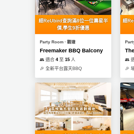
艇
出
租
經ReUbird查詢滿8位一位壽星半
經R
價,學生9折優惠
Party Room ∙ 觀塘
Par
Freemaker BBQ Balcony
The
👥
適合
4
至
15
人
👥
🎉
全新平台露天BBQ
🎉