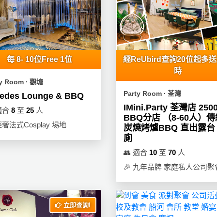
每 8- 10位Free 1位
經ReUbird查詢20位起多
時
ty Room ∙ 觀塘
Party Room ∙ 荃灣
redes Lounge & BBQ
IMini.Party 荃灣店 250
適合
8
至
25
人
BBQ分店 （8-60人）
奢法式Cosplay 埸地
炭燒烤爐BBQ 直出露台
廁
👥
適合
10
至
70
人
🎉
九年品牌 家庭私人公司聚
立即查詢!