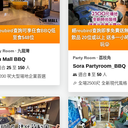
eubird查詢可享任食BBQ低
經reubird查詢即享免費送
至食$48位
飲品 20位或以上 送多一小
玩😛
ty Room ∙ 九龍灣
Party Room ∙ 荔枝角
 Mall BBQ
Sora Partyroom_BBQ
適合
25
至
150
人
👥
適合
8
至
50
人
4200 呎大型場地企業首選
🎉
全場2500尺 全新現代風格