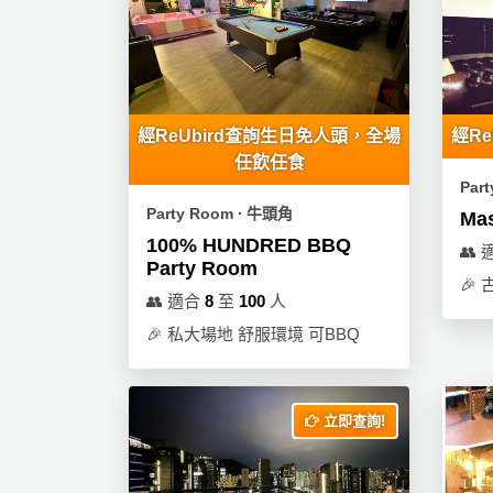
束
慶
計
攻
及
祝
劃
略
花
生
藝
日
社
禮
會
拍
交
品
員
經ReUbird查詢生日免人頭，全場
經R
拖
軟
需
任飲任食
訂
件
知
Par
企
製
Party Room ∙ 牛頭角
Mas
業/
禮
100% HUNDRED BBQ
👥
公
物
夾
Party Room
司
🎉
時
聯
👥
適合
8
至
100
人
場
活
間
絡
🎉
私大場地 舒服環境 可BBQ
地
動
神
我
佈
器
們
婚
置
關
禮
用
情
立即查詢!
於
品
侶
我
親
心
們
子
即