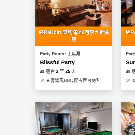
新
奇
玩
樂
經ReUbird查詢滿8位可享九折優
經R
體
惠
驗
手
Party Room ∙ 土瓜灣
Par
作
Blissful Party
Sun
工
👥
適合
2
至
25
人
👥
作
🎉
🔥露營風BBQ復古舞台房🎙
🎉
坊
戶
外
玩
樂
遊