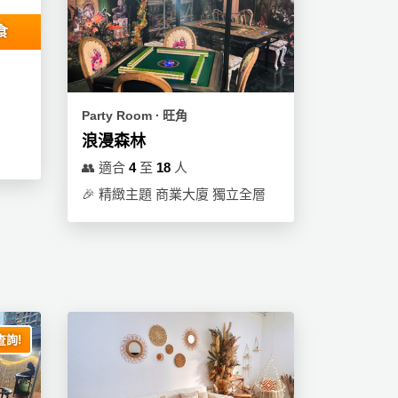
食
Party Room ∙ 旺角
浪漫森林
👥
適合
4
至
18
人
🎉
精緻主題 商業大廈 獨立全層
詢!