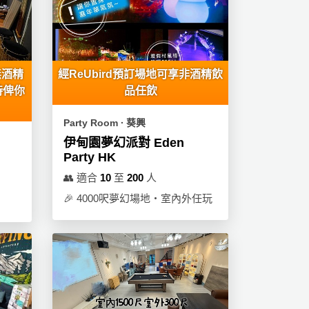
無酒精
經ReUbird預訂場地可享非酒精飲
時俾你
品任飲
Party Room ∙ 葵興
伊甸園夢幻派對 Eden
Party HK
👥
適合
10
至
200
人
🎉
4000呎夢幻場地‧室內外任玩