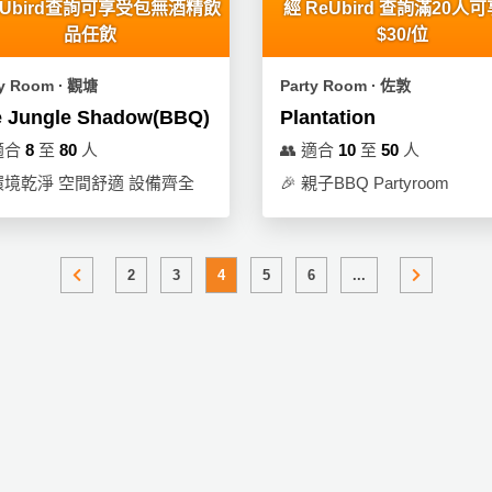
eUbird查詢可享受包無酒精飲
經 ReUbird 查詢滿20人
品任飲
$30/位
ty Room ∙ 觀塘
Party Room ∙ 佐敦
e Jungle Shadow(BBQ)
Plantation
適合
8
至
80
人
👥
適合
10
至
50
人
環境乾淨 空間舒適 設備齊全
🎉
親子BBQ Partyroom
2
3
4
5
6
...