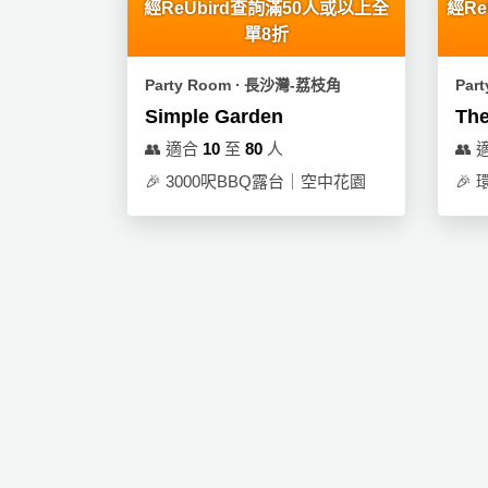
經ReUbird查詢滿50人或以上全
經R
單8折
Party Room ∙ 長沙灣-荔枝角
Par
Simple Garden
Th
👥
適合
10
至
80
人
👥
🎉
3000呎BBQ露台｜空中花園
🎉