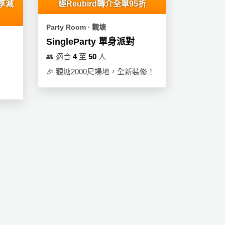
可享減
經Reubird轉介全單95折
Party Room ∙ 觀塘
SingleParty 單身派對
👥
適合
4
至
50
人
🎉
觀塘2000尺場地，全新裝修！