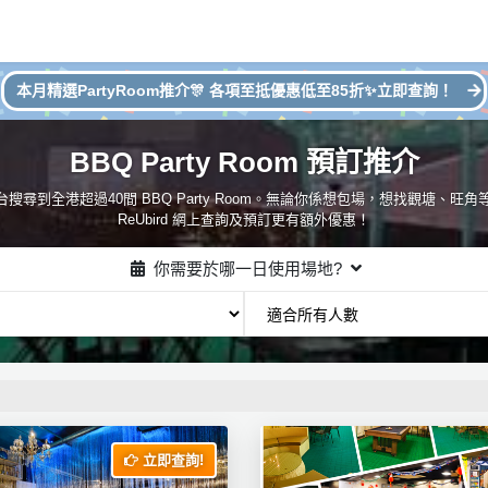
本月精選PartyRoom推介🎊 各項至抵優惠低至85折✨立即查詢！
BBQ Party Room 預訂推介
台搜尋到全港超過40間 BBQ Party Room。無論你係想包場，想找觀塘、旺角等地
ReUbird 網上查詢及預訂更有額外優惠！
你需要於哪一日使用場地?
立即查詢!