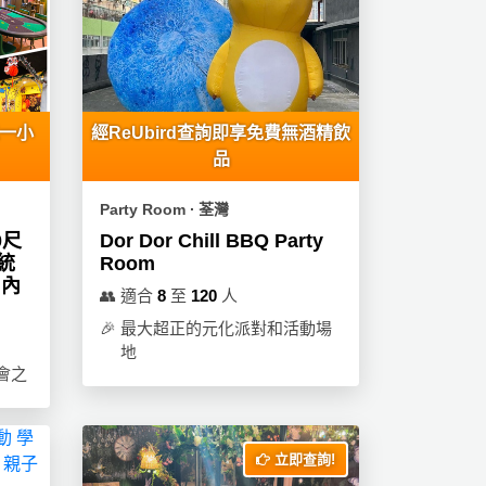
送一小
經ReUbird查詢即享免費無酒精飲
品
Party Room ∙ 荃灣
0尺
Dor Dor Chill BBQ Party
傳統
Room
 內
👥
適合
8
至
120
人
🎉
最大超正的元化派對和活動場
地
會之
立即查詢!