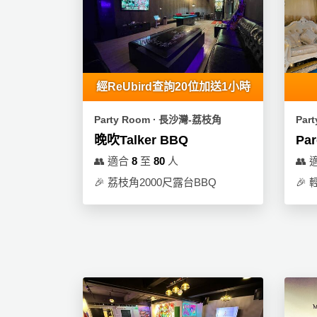
品
分
類
經ReUbird查詢20位加送1小時
活
Party
動
Room
Party Room ∙ 長沙灣-荔枝角
Par
類
到
晚吹Talker BBQ
Pa
型
會
👥
適合
8
至
80
人
👥
美
🎉
荔枝角2000尺露台BBQ
🎉
輕
活
食
搞
動
Party
特
攻
色
朋
略
蛋
友
糕
聚
會
會
活
花
員
動