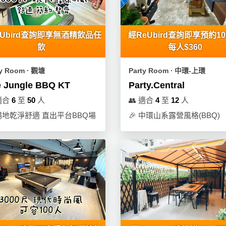
eUbird查詢即享無酒精飲品任
經ReUbird查詢即享預約1
飲
每人$360
ty Room ∙ 觀塘
Party Room ∙ 中環-上環
 Jungle BBQ KT
Party.Central
適合
6
至
50
人
👥
適合
4
至
12
人
場地乾淨舒適 直出平台BBQ場
🎉
中環山系露營風格(BBQ)