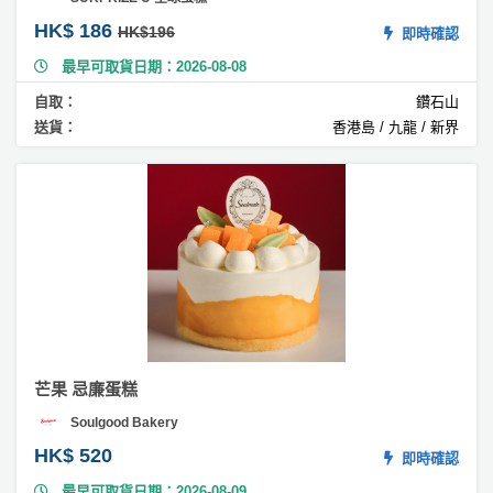
HK$ 186
HK$196
即時確認
#
麻
最早可取貨日期：2026-08-08
糬
自取：
鑽石山
蛋
送貨：
香港島 / 九龍 / 新界
糕
#
忌
廉
蛋
糕
#
蘋
果
蛋
芒果 忌廉蛋糕
糕
Soulgood Bakery
#
HK$ 520
即時確認
雜
最早可取貨日期：2026-08-09