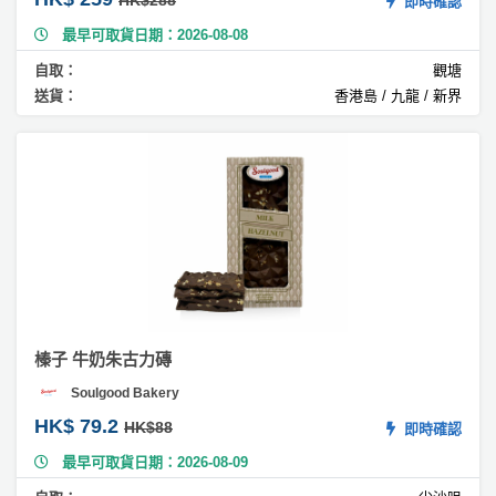
HK$288
糕
即時確認
最早可取貨日期：2026-08-08
#
綿
自取：
觀塘
花
送貨：
香港島 / 九龍 / 新界
糖
蛋
糕
#
O
re
o
蛋
糕
榛子 牛奶朱古力磚
#
奶
Soulgood Bakery
蓋
HK$ 79.2
HK$88
即時確認
蛋
糕
最早可取貨日期：2026-08-09