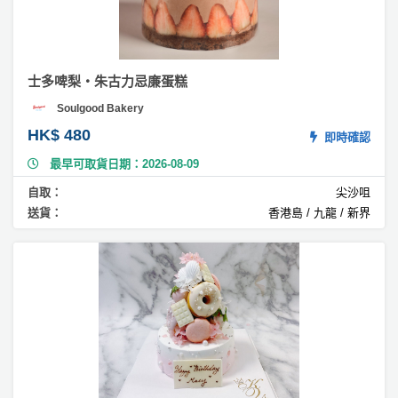
子
朱
古
力
士多啤梨・朱古力忌廉蛋糕
蛋
糕
Soulgood Bakery
HK$ 480
#
即時確認
伯
最早可取貨日期：2026-08-09
爵
茶
自取：
尖沙咀
蛋
送貨：
香港島 / 九龍 / 新界
糕
#
咖
啡
蛋
糕
#
焦