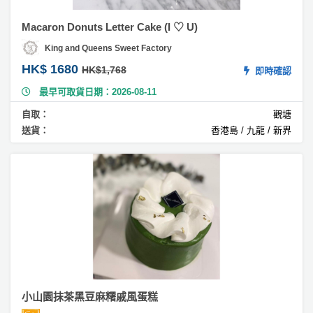
主
工
蛋
Macaron Donuts Letter Cake (I ♡ U)
作
糕
坊
King and Queens Sweet Factory
#
HK$ 1680
HK$1,768
即時確認
草
戶
莓
最早可取貨日期：2026-08-11
外
蛋
玩
自取：
觀塘
糕
樂
送貨：
香港島 / 九龍 / 新界
#
遊
檸
艇
檬
芝
出
士
租
蛋
糕
#
朱
古
小山園抹茶黑豆麻糬戚風蛋糕
力