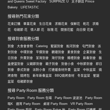
and Queens Sweet Factory
SURPRiZE U
太子餅店 Prince
Bakery
LIFETASTIC
搜尋熱門花束分類
花束訂購
畢業花束
生日花束
求婚花束
保鮮花
乾花
求婚
花
母親節 花
情人節 花
玫瑰 花
開張花籃
向日葵 花束
搜尋到會服務分類
到會
大食會食物
Catering
聖誕到會
船河到會
屯門到會
派
對到會
中環到會
平價到會
觀塘到會
素食到會
企業到會
生
日到會
外賣到會
荃灣到會
灣仔到會
婚禮到會
新春到會
飯
盒便當到會
父親節到會
親子到會
到會小食
中秋節到會
即日
到會
泰式到會
派對小食
打邊爐食材外賣
盆菜
中秋盆菜
燒
烤食物
燒烤包
新年新春盆菜
BBQ燒烤食材
冬至盆菜
聖誕
盆菜
母親節到會
搜尋 Party Room 服務分類
Party Room
Party Room 包場
Party Room 波波池
Party Room
唱K
通宵 Party Room
桌球 Party Room
VR Party Room
Party Room 廚房
Party Room Poker 枱
Party Room 打邊爐
旺