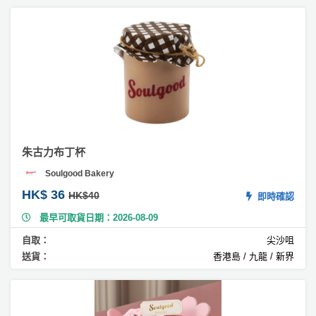
C
a
k
e
#
茶
味
蛋
糕
朱古力布丁杯
#
Soulgood Bakery
扑
爆
HK$ 36
HK$40
即時確認
蛋
最早可取貨日期：2026-08-09
糕
自取：
尖沙咀
#
送貨：
香港島 / 九龍 / 新界
花
蛋
糕