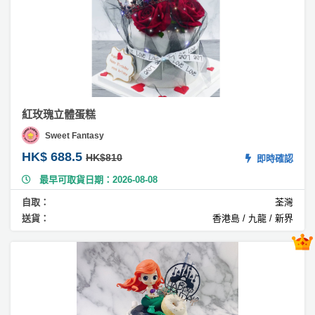
動
心
們
糕
場
願
婚
地
清
#
禮
佈
單
千
置
層
親
用
蛋
子
糕
品
活
紅玫瑰立體蛋糕
#
動
即
Sweet Fantasy
芝
食
HK$ 688.5
士
HK$810
即時確認
即
蛋
最早可取貨日期：2026-08-08
煮
糕
系
自取：
荃灣
#
列
送貨：
香港島 / 九龍 / 新界
抹
茶
聚
蛋
會
糕
及
拍
#