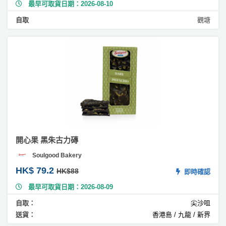
最早可取貨日期：2026-08-10
果
芝
自取
觀塘
士
蛋
糕
#
藍
莓
蛋
糕
#
開心果 黑朱古力磚
素
蛋
Soulgood Bakery
糕
HK$ 79.2
HK$88
即時確認
V
e
最早可取貨日期：2026-08-09
g
自取：
尖沙咀
a
送貨：
香港島 / 九龍 / 新界
n