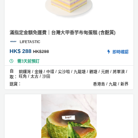
#
蕃
薯
蛋
滿指定金額免運費｜台灣大甲香芋布甸蛋糕 (含麩質)
糕
LIFETASTIC
#
HK$ 288
HK$298
即時確認
紫
薯
需3天前預訂
蛋
自
銅鑼灣 / 金鐘 / 中環 / 尖沙咀 / 九龍塘 / 觀塘 / 元朗 / 將軍澳 /
糕
旺角 / 太古 / 沙田
取：
送貨：
香港島 / 九龍 / 新界
#
米
蛋
糕
#
菠
蘿
蛋