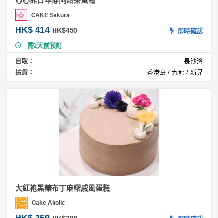
心心熊日本靜岡焙茶蛋糕
球
CAKE Sakura
蛋
糕
HK$ 414
HK$450
即時確認
需2天前預訂
#
豆
自取：
長沙灣
腐
送貨：
香港島 / 九龍 / 新界
蛋
糕
#
奶
茶
蛋
糕
#
花
生
大紅袍黑糖布丁麻糬戚風蛋糕
醬
Cake Aholic
蛋
HK$ 259