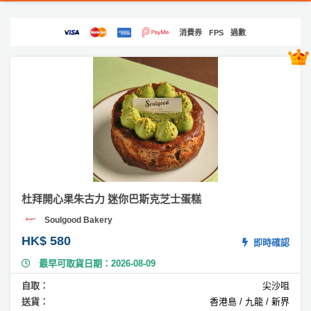
產
#
品
消費券
FPS
過數
水
分
果
類
蛋
糕
活
P
#
動
a
卡
通
類
r
蛋
型
t
糕
y
R
#
杜拜開心果朱古力 迷你巴斯克芝士蛋糕
活
搞
o
栗
動
P
o
Soulgood Bakery
子
攻
a
蛋
m
HK$ 580
即時確認
略
糕
r
最早可取貨日期：2026-08-09
到
t
#
會
y
自取：
尖沙咀
3
會
活
美
送貨：
香港島 / 九龍 / 新界
D