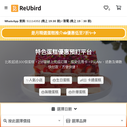
0
#
WhatsApp 查詢:
51114352
(晚上 19:30 前) / 致電 (晚上 19：30 前)
繁
雪
中
糕
是月精選蛋糕推介🍰優惠低至7折✨
E
蛋
N
糕
特色蛋糕優惠預訂平台
#
雲
登
比較超過300個蛋糕，2分鐘網上完成訂購，接受信用卡、PayMe、過數及轉數
石
快付款，方便快捷！
入
鏡
面
✨人氣小店
🎂生日蛋糕
👶🏻 卡通蛋糕
註
蛋
冊
糕
🎂無糖蛋糕
🎂扑爆蛋糕
#
牛
服
選擇日期
油
務
蛋
按此選擇價錢
選擇品牌
及
糕