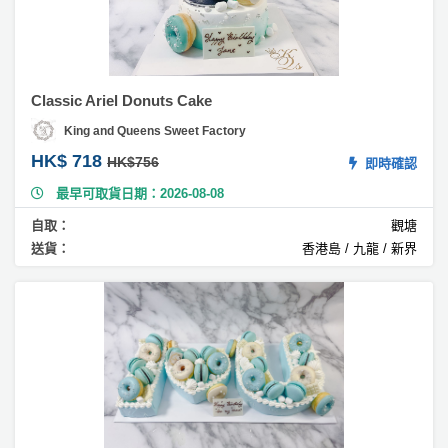
Ti
拖
ra
餐
m
廳
is
u
B
Classic Ariel Donuts Cake
蛋
B
糕
King and Queens Sweet Factory
Q
HK$ 718
HK$756
即時確認
#
場
西
最早可取貨日期：2026-08-08
瓜
地
自取：
觀塘
蛋
送貨：
香港島 / 九龍 / 新界
糕
新
奇
#
玩
乳
樂
酪
體
蛋
糕
驗
#
手
公
作