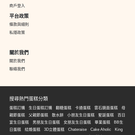
商戶登入
平台政策
條款與細則
私隱政策
關於我們
關於我們
聯絡我們
搜尋熱門蛋糕分類
蛋糕訂購
生日蛋糕訂購
翻糖蛋糕
卡通蛋糕
雲石鏡面蛋糕
母
親節蛋糕
父親節蛋糕
散水餅
小朋友生日蛋糕
聖誕蛋糕
百日
宴生日蛋糕
男朋友生日蛋糕
女朋友生日蛋糕
畢業蛋糕
BB生
日蛋糕
結婚蛋糕
3D立體蛋糕
Chateraise
Cake Aholic
King