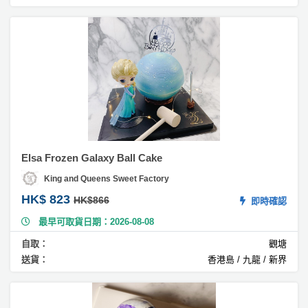
#
無
花
果
蛋
糕
#
雲
呢
Elsa Frozen Galaxy Ball Cake
拿
蛋
King and Queens Sweet Factory
糕
HK$ 823
HK$866
即時確認
#
最早可取貨日期：2026-08-08
荔
枝
自取：
觀塘
蛋
送貨：
香港島 / 九龍 / 新界
糕
#