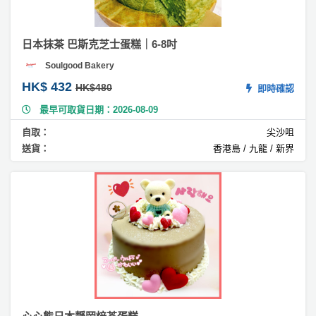
糕
#
日本抹茶 巴斯克芝士蛋糕｜6-8吋
皇
Soulgood Bakery
冠
蛋
HK$ 432
HK$480
即時確認
糕
最早可取貨日期：2026-08-09
#
自取：
尖沙咀
糖
送貨：
香港島 / 九龍 / 新界
皮
蛋
糕
#
檸
檬
蛋
糕
#
足