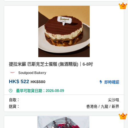
員
朋
動
食
立
計
友
攻
體
劃
特
聚
略
蛋
色
會
糕
蛋
#
社
慶
會
糕
芒
交
祝
員
果
軟
花
生
需
蛋
件
束
日
知
糕
及
提拉米蘇 巴斯克芝士蛋糕 (無酒精版)｜6-8吋
拍
#
花
Soulgood Bakery
翻
拖
夾
藝
糖
HK$ 522
時
HK$580
即時確認
禮
聯
蛋
企
間
品
最早可取貨日期：2026-08-09
絡
糕
業
神
我
自取：
尖沙咀
/
訂
器
#
們
送貨：
香港島 / 九龍 / 新界
公
製
朱
關
司
情
古
禮
於
活
侶
力
物
我
蛋