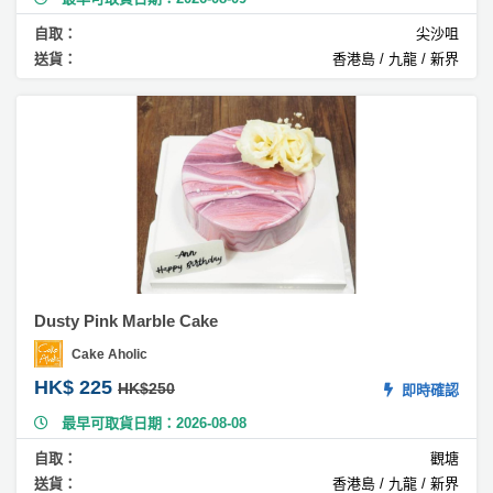
果
蛋
自取：
尖沙咀
糕
送貨：
香港島 / 九龍 / 新界
#
香
蕉
蛋
糕
#
開
心
果
蛋
Dusty Pink Marble Cake
糕
Cake Aholic
#
HK$ 225
HK$250
即時確認
玫
最早可取貨日期：2026-08-08
瑰
蛋
自取：
觀塘
糕
送貨：
香港島 / 九龍 / 新界