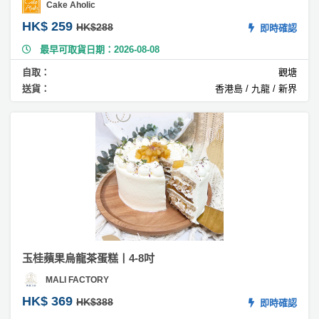
Cake Aholic
慕
絲
HK$ 259
HK$288
即時確認
蛋
最早可取貨日期：2026-08-08
糕
自取：
觀塘
#
送貨：
香港島 / 九龍 / 新界
黑
森
林
蛋
糕
#
芒
果
慕
斯
蛋
玉桂蘋果烏龍茶蛋糕丨4-8吋
糕
MALI FACTORY
HK$ 369
#
HK$388
即時確認
芒