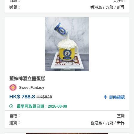
自取：
尖沙咀
#
巴
送貨：
香港島 / 九龍 / 新界
斯
克
芝
士
蛋
糕
#
無
糖
蛋
藍妹啤酒立體蛋糕
糕
Sweet Fantasy
#
HK$ 788.8
HK$928
即時確認
拿
破
最早可取貨日期：2026-08-08
崙
自取：
荃灣
蛋
送貨：
香港島 / 九龍 / 新界
糕