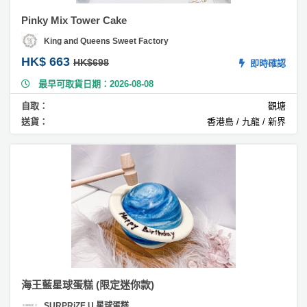
糖
Pinky Mix Tower Cake
蛋
糕
King and Queens Sweet Factory
HK$ 663
HK$698
即時確認
#
芝
最早可取貨日期：2026-08-08
麻
自取：
觀塘
蛋
送貨：
香港島 / 九龍 / 新界
糕
#
黑
芝
麻
蛋
糕
#
焙
茶
海王藍星球蛋糕 (限定迷你款)
蛋
SURPRiZE U 星球蛋糕
糕