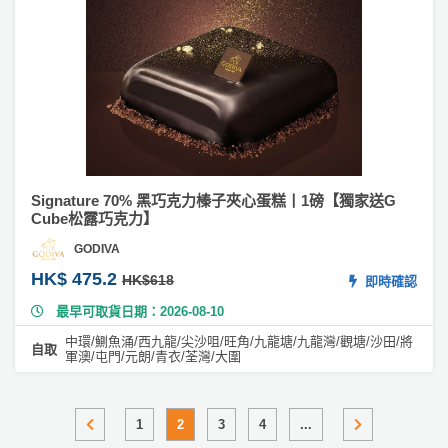
#
無
麩
質
蛋
糕
Signature 70% 黑巧克力榛子夾心蛋糕丨1磅【獨家送G
Cube松露巧克力】
GODIVA
HK$ 475.2
HK$618
即時確認
最早可取貨日期：2026-08-10
中環/鰂魚涌/西九龍/尖沙咀/旺角/九龍塘/九龍灣/觀塘/沙田/將
自取
軍澳/屯門/元朗/青衣/荃灣/大圍
1
2
3
4
...