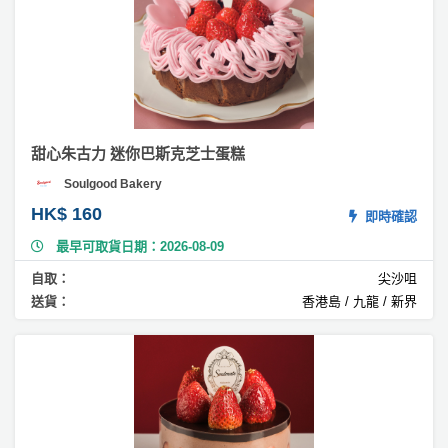
#
韓
式
裱
花
蛋
糕
甜心朱古力 迷你巴斯克芝士蛋糕
#
Soulgood Bakery
戚
風
HK$ 160
即時確認
蛋
最早可取貨日期：2026-08-09
糕
自取：
尖沙咀
#
送貨：
香港島 / 九龍 / 新界
榛
子
蛋
糕
#
榛