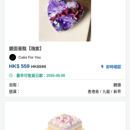
柚
子
蛋
糕
#
提
子
鏡面蛋糕【瑰紫】
蛋
糕
Cake For You
HK$ 559
HK$588
即時確認
#
慕
最早可取貨日期：2026-08-08
絲
自取：
觀塘
蛋
送貨：
香港島 / 九龍 / 新界
糕
#
榴
槤
蛋
糕