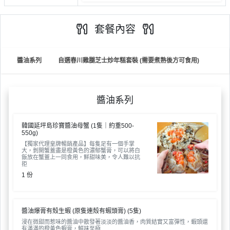
到
t
會
y
套餐內容
會
活
美
員
朋
動
食
計
友
攻
醬油系列
自選春川雞腿芝士炒年糕套裝 (需要煮熟後方可食用)
劃
特
聚
略
色
會
蛋
醬油系列
社
慶
會
糕
交
祝
員
韓國延坪島珍寶醬油母蟹 (1隻｜約重500-
軟
花
生
需
550g)
件
束
日
知
【獨家代理皇牌暢銷產品】每隻足有一個手掌
大，剝開蟹蓋盡是橙黃色的濃郁蟹膏，可以將白
及
飯放在蟹蓋上一同食用，鮮甜味美，令人難以抗
拍
拒
花
1 份
拖
夾
藝
時
禮
聯
企
間
品
絡
業
醬油爆膏有殼生蝦 (原隻連殼有蝦頭膏) (5隻)
神
我
浸在微甜而惹味的醬油中散發著淡淡的醬油香，肉質結實又富彈性，蝦頭還
/
訂
器
有滿滿的橙黃色蝦膏，鮮味至極