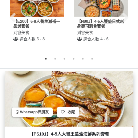
驗
手
【E200】6-8人養生滋補一
【N903】4-6人豐盛日式刺
作
品煲套餐
身壽司到會套餐
工
到會美食
到會美食
作
適合人數 6 - 8
適合人數 4 - 6
坊
戶
外
玩
樂
遊
艇
出
Whatsapp畀朋友
收藏
租
【PS101】4-5人大胃王醬油海鮮系列套餐