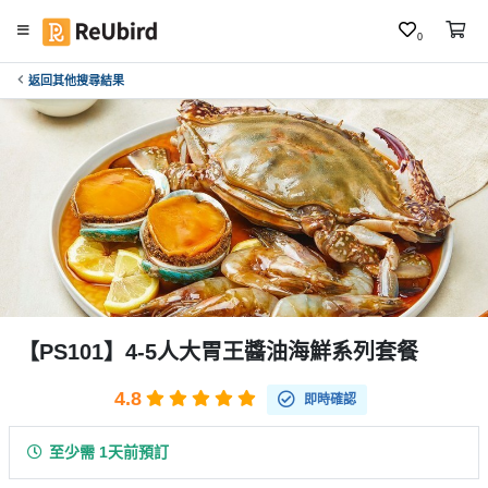
0
返回其他搜尋結果
繁
中
E
N
F
A
Q
登
【PS101】4-5人大胃王醬油海鮮系列套餐
入
4.8
註
即時確認
冊
至少需 1天前預訂