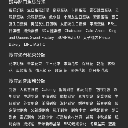
搜尋熱門蛋糕分類
蛋糕訂購
生日蛋糕訂購
翻糖蛋糕
卡通蛋糕
雲石鏡面蛋糕
母
親節蛋糕
父親節蛋糕
散水餅
小朋友生日蛋糕
聖誕蛋糕
百日
宴生日蛋糕
男朋友生日蛋糕
女朋友生日蛋糕
畢業蛋糕
BB生
日蛋糕
結婚蛋糕
3D立體蛋糕
Chateraise
Cake Aholic
King
and Queens Sweet Factory
SURPRiZE U
太子餅店 Prince
Bakery
LIFETASTIC
搜尋熱門花束分類
花束訂購
畢業花束
生日花束
求婚花束
保鮮花
乾花
求婚
花
母親節 花
情人節 花
玫瑰 花
開張花籃
向日葵 花束
搜尋到會服務分類
到會
大食會食物
Catering
聖誕到會
船河到會
屯門到會
派
對到會
中環到會
平價到會
觀塘到會
素食到會
企業到會
生
日到會
外賣到會
荃灣到會
灣仔到會
婚禮到會
新春到會
飯
盒便當到會
父親節到會
親子到會
到會小食
中秋節到會
即日
到會
泰式到會
派對小食
打邊爐食材外賣
盆菜
中秋盆菜
燒
烤食物
燒烤包
新年新春盆菜
BBQ燒烤食材
冬至盆菜
聖誕