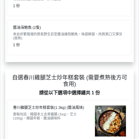
們
公
製
1 份
關
司
情
禮
於
活
侶
物
我
動
心
醬油海鮑魚 (2隻)
們
場
願
來自非繁殖場的莞島野生巨型醬油連殼鮑魚，味道鮮甜，肉質爽口又彈牙
(微熟)
婚
地
清
1 份
禮
佈
單
置
親
用
子
品
活
自選春川雞腿芝士炒年糕套裝 (需要煮熟後方可
動
食用)
即
食
請從以下選項中選擇總共 1 份
即
煮
春川雞腿芝士炒年糕套裝(1.3kg) (醬油風味)
系
套裝包括：韓國本土去骨雞腿 (1kg)、芝士
(100g)、韓國年糕、醬油調味料
列
聚