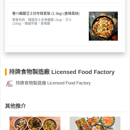
會
及
春川雞腿芝士炒年糕套裝 (1.3kg) (香辣風味)
拍
套裝包括：韓國本土去骨雞腿 (1kg)、芝士
(100g)、韓國年糕、香辣醬
拖
餐
廳
B
B
Q
持牌食物製造廠 Licensed Food Factory
場
持牌食物製造廠 Licensed Food Factory
地
新
奇
其他推介
玩
樂
體