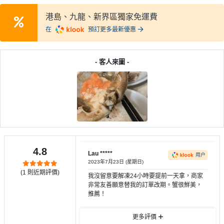
服
港島、九龍、新界區獨家免運費
務
在
預訂更多最新優惠
及
產
品
- 客人來圖 -
分
類
活
P
動
a
類
r
4.8
型
t
Lau *****
用户
2023年7月23日 (星期日)
y
(
1
則近期評價)
R
我沒留意要解凍24小時要提前一天拿，商家
非常友善願意替我的訂單改期。蟹很鮮美，
活
搞
o
推薦！
動
P
o
攻
a
m
更多評價
略
r