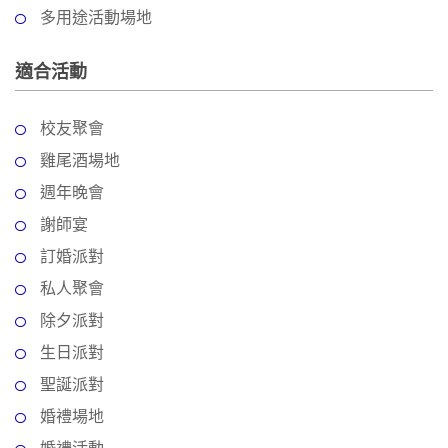
動
心
們
多用途活動場地
場
願
婚
地
清
禮
適合活動
佈
單
置
親
用
校友聚會
子
品
雞尾酒場地
活
動
即
週年晚會
食
謝師宴
即
訂婚派對
煮
系
私人聚會
列
除夕派對
生日派對
聚
會
聖誕派對
及
婚禮場地
拍