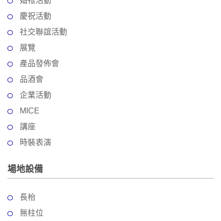
婚禮活動
拖
餐
慶祝活動
廳
社交聯誼活動
B
展覽
B
產品發佈會
Q
品酒會
場
企業活動
地
MICE
新
講座
奇
時裝表演
玩
樂
場地設備
體
驗
長枱
手
無柱位
作