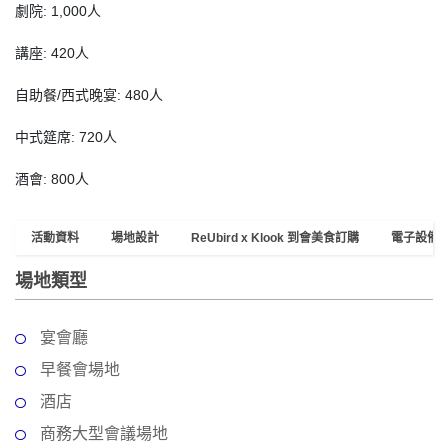
員
朋
動
食
劇院: 1,000人
計
友
攻
講座: 420人
劃
特
聚
略
色
會
自助餐/西式晚宴: 480人
蛋
社
慶
會
糕
中式筵席: 720人
交
祝
員
軟
花
生
需
酒會: 800人
件
束
日
知
及
拍
活動資料
場地設計
ReUbird x Klook 到會美食訂購
電子設備
花
拖
夾
藝
場地類型
時
禮
聯
企
間
品
絡
業
神
宴會廳
我
/
訂
器
們
早餐會場地
公
製
關
酒店
司
情
禮
於
活
侶
物
商務大型會議場地
我