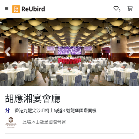
0
繁
中
E
N
登
入
註
冊
胡應湘宴會廳
香港九龍尖沙咀柯士甸道8 號龍堡國際閣樓
服
此場地由龍堡國際營運
務
及