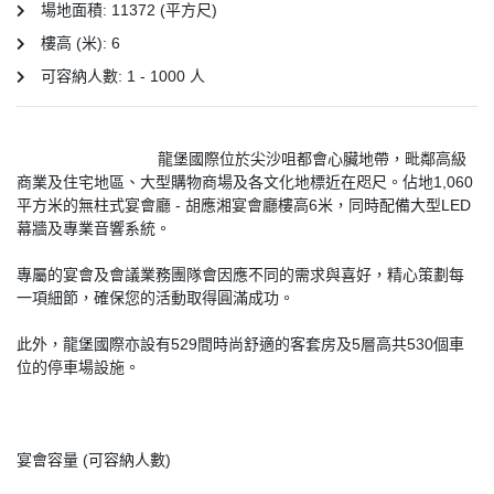
場地面積: 11372 (平方尺)
產
品
樓高 (米): 6
分
可容納人數: 1 - 1000 人
類
                                龍堡國際位於尖沙咀都會心臟地帶，毗鄰高級
活
P
商業及住宅地區、大型購物商場及各文化地標近在咫尺。佔地1,060
動
a
平方米的無柱式宴會廳 - 胡應湘宴會廳樓高6米，同時配備大型LED
類
r
幕牆及專業音響系統。
型
t
y
專屬的宴會及會議業務團隊會因應不同的需求與喜好，精心策劃每
R
一項細節，確保您的活動取得圓滿成功。
活
搞
o
此外，龍堡國際亦設有529間時尚舒適的客套房及5層高共530個車
動
P
o
位的停車場設施。
攻
a
m
略
r
到
t
會
y
宴會容量 (可容納人數)
會
活
美