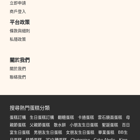
立即申請
商戶登入
平台政策
條款與細則
私隱政策
關於我們
關於我們
聯絡我們
搜尋熱門蛋糕分類
蛋糕訂購
生日蛋糕訂購
翻糖蛋糕
卡通蛋糕
雲石鏡面蛋糕
母
親節蛋糕
父親節蛋糕
散水餅
小朋友生日蛋糕
聖誕蛋糕
百日
宴生日蛋糕
男朋友生日蛋糕
女朋友生日蛋糕
畢業蛋糕
BB生
日蛋糕
結婚蛋糕
3D立體蛋糕
Chateraise
Cake Aholic
King