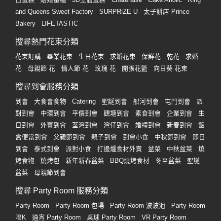
and Queens Sweet Factory
SURPRiZE U
太子餅店 Prince
Bakery
LIFETASTIC
搜尋熱門花束分類
花束訂購
畢業花束
生日花束
求婚花束
保鮮花
乾花
求婚
花
母親節 花
情人節 花
玫瑰 花
開張花籃
向日葵 花束
搜尋到會服務分類
到會
大食會食物
Catering
聖誕到會
船河到會
屯門到會
派
對到會
中環到會
平價到會
觀塘到會
素食到會
企業到會
生
日到會
外賣到會
荃灣到會
灣仔到會
婚禮到會
新春到會
飯
盒便當到會
父親節到會
親子到會
到會小食
中秋節到會
即日
到會
泰式到會
派對小食
打邊爐食材外賣
盆菜
中秋盆菜
燒
烤食物
燒烤包
新年新春盆菜
BBQ燒烤食材
冬至盆菜
聖誕
盆菜
母親節到會
搜尋 Party Room 服務分類
Party Room
Party Room 包場
Party Room 波波池
Party Room
唱K
通宵 Party Room
桌球 Party Room
VR Party Room