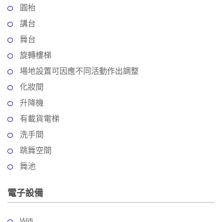
圓枱
工
作
講台
坊
舞台
戶
旋轉樓梯
外
場地設置可因應不同活動作出調整
玩
化妝間
樂
升降機
遊
有載貨電梯
艇
洗手間
出
租
跳舞空間
舞池
電子設備
Wifi