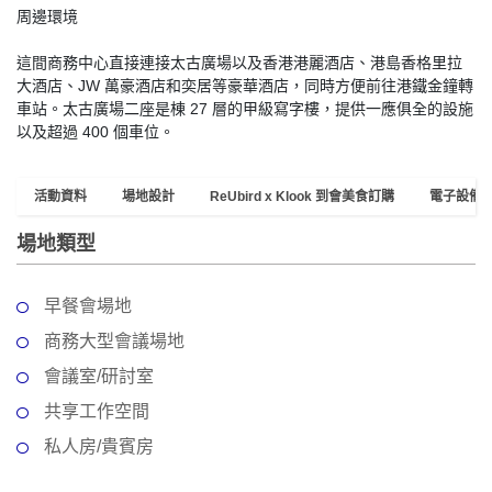
員
朋
動
食
周邊環境
計
友
攻
劃
特
聚
略
這間商務中心直接連接太古廣場以及香港港麗酒店、港島香格里拉
色
會
大酒店、JW 萬豪酒店和奕居等豪華酒店，同時方便前往港鐵金鐘轉
車站。太古廣場二座是棟 27 層的甲級寫字樓，提供一應俱全的設施
蛋
以及超過 400 個車位。
社
慶
會
糕
交
祝
員
軟
花
生
需
活動資料
場地設計
ReUbird x Klook 到會美食訂購
電子設備
件
束
日
知
及
場地類型
拍
花
拖
夾
藝
早餐會場地
時
禮
聯
企
間
商務大型會議場地
品
絡
業
神
會議室/研討室
我
/
訂
器
們
共享工作空間
公
製
關
司
情
禮
私人房/貴賓房
於
活
侶
物
我