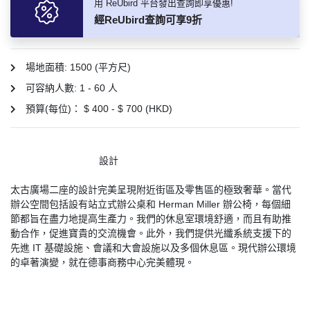
用 ReUbird 平台發出查詢即享優惠!
產
經ReUbird查詢可享9折
品
分
類
場地面積: 1500 (平方尺)
可容納人數: 1 - 60 人
活
P
預算(每位)： $ 400 - $ 700 (HKD)
動
a
類
r
型
t
                                設計
y
R
太古廣場二座的設計完美呈現附近街區及零售區的極致奢華。當代
活
搞
o
辦公空間包括設有站立式辦公桌和 Herman Miller 辦公椅，每個細
動
P
節都旨在盡力地提高生產力。我們的休息室環境舒適，而且有助推
o
動合作，促進寶貴的交流機會。此外，我們提供光纖系統支援下的
攻
a
m
先進 IT 基礎設施、會議和大會設施以及多個休息區。現代辦公環境
略
r
的卓著演變，就在德事商務中心完美體現。
到
t
會
y
會
活
美