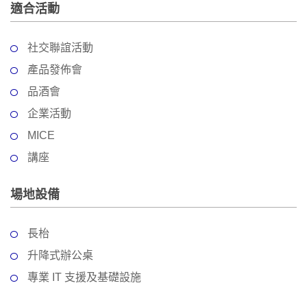
動
心
適合活動
們
場
願
婚
地
清
社交聯誼活動
禮
佈
單
置
產品發佈會
親
用
品酒會
子
品
活
企業活動
動
即
MICE
食
講座
即
煮
場地設備
系
列
長枱
聚
升降式辦公桌
會
及
專業 IT 支援及基礎設施
拍