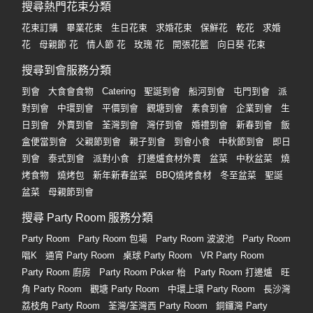
搜尋熱門花束分類
花束訂購
畢業花束
生日花束
求婚花束
保鮮花
乾花
求婚
花
母親節 花
情人節 花
玫瑰 花
開張花籃
向日葵 花束
搜尋到會服務分類
到會
大食會食物
Catering
聖誕到會
船河到會
屯門到會
派
對到會
中環到會
平價到會
觀塘到會
素食到會
企業到會
生
日到會
外賣到會
荃灣到會
灣仔到會
婚禮到會
新春到會
飯
盒便當到會
父親節到會
親子到會
到會小食
中秋節到會
即日
到會
泰式到會
派對小食
打邊爐食材外賣
盆菜
中秋盆菜
燒
烤食物
燒烤包
新年新春盆菜
BBQ燒烤食材
冬至盆菜
聖誕
盆菜
母親節到會
搜尋 Party Room 服務分類
Party Room
Party Room 包場
Party Room 波波池
Party Room
唱K
通宵 Party Room
桌球 Party Room
VR Party Room
Party Room 廚房
Party Room Poker 枱
Party Room 打邊爐
旺
角 Party Room
觀塘 Party Room
中環上環 Party Room
長沙灣
荔枝角 Party Room
荃灣/荃灣西 Party Room
銅鑼灣 Party