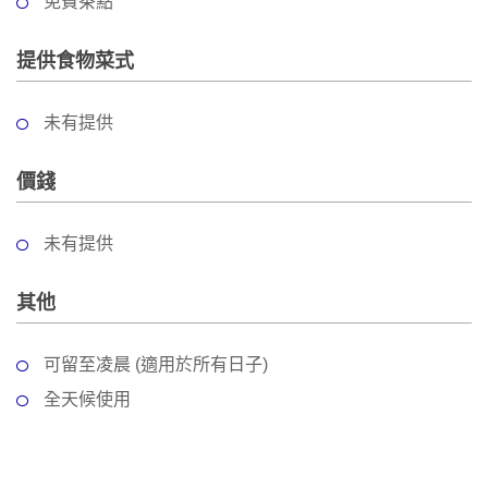
免費茶點
工
作
提供食物菜式
坊
戶
未有提供
外
玩
價錢
樂
未有提供
遊
艇
出
其他
租
可留至凌晨 (適用於所有日子)
全天候使用