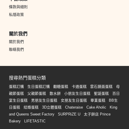
條款與細則
私隱政策
關於我們
關於我們
聯絡我們
搜尋熱門蛋糕分類
蛋糕訂購
生日蛋糕訂購
翻糖蛋糕
卡通蛋糕
雲石鏡面蛋糕
母
親節蛋糕
父親節蛋糕
散水餅
小朋友生日蛋糕
聖誕蛋糕
百日
宴生日蛋糕
男朋友生日蛋糕
女朋友生日蛋糕
畢業蛋糕
BB生
日蛋糕
結婚蛋糕
3D立體蛋糕
Chateraise
Cake Aholic
King
and Queens Sweet Factory
SURPRiZE U
太子餅店 Prince
Bakery
LIFETASTIC