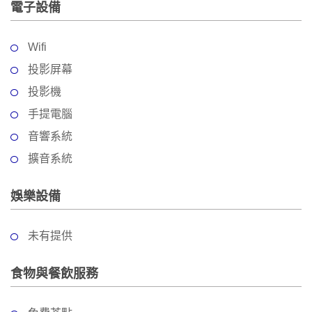
拖
電子設備
餐
廳
Wifi
B
投影屏幕
B
投影機
Q
手提電腦
場
音響系統
地
擴音系統
新
奇
娛樂設備
玩
樂
未有提供
體
驗
食物與餐飲服務
手
作