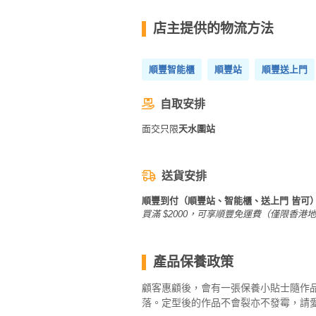
拖
餐
店主提供的物流方法
廳
B
順豐智能櫃
順豐站
順豐送上門
B
Q
自取安排
面交只限
天水圍站
場
地
送貨安排
新
奇
順豐到付（順豐站、智能櫃、送上門 皆可
玩
買滿 $2000，可享順豐免運費（僅限香港
樂
體
產品保養政策
驗
顧客惠顧後，會有一張保養小貼士隨作
手
落。定型後的作品不會裂亦不發霉，請
作