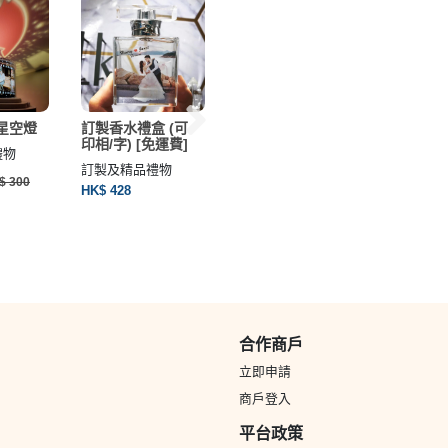
星空燈
訂製香水禮盒 (可
【現貨】熱紅酒套
訂製數
印相/字) [免運費]
裝（含紅酒、威士
禮物
訂製及精
忌對杯及材料1
訂製及精品禮物
HK$ 239
份）
$ 300
HK$ 428
禮物
HK$ 565
HK$ 628
合作商戶
立即申請
商戶登入
平台政策