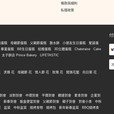
條款與細則
私隱政策
付
面蛋糕
母親節蛋糕
父親節蛋糕
散水餅
小朋友生日蛋糕
聖誕蛋
畢業蛋糕
BB生日蛋糕
結婚蛋糕
3D立體蛋糕
Chateraise
Cake
太子餅店 Prince Bakery
LIFETASTIC
花
求婚 花
母親節 花
情人節 花
玫瑰 花
開張花籃
向日葵 花
到會
派對到會
中環到會
平價到會
觀塘到會
素食到會
企業到
會
新春到會
飯盒便當到會
父親節到會
親子到會
到會小食
中秋
賣
盆菜
中秋盆菜
燒烤食物
燒烤包
新年新春盆菜
BBQ燒烤食