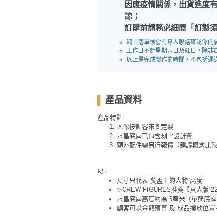
員
朋
動
食
因應疫情關係，出貨進度有
計
友
攻
諒；
劃
特
聚
略
訂購前請務必細閱「訂製
色
會
網上落單後會有專人聯絡確認你的
蛋
工作日不計星期六日及紅日，除非
社
慶
會
以上是完成製作的時間，不包括運
糕
交
祝
員
軟
花
生
需
件
束
日
知
產品資料
及
拍
花
產品特點
拖
夾
人像按顧客來圖定製
藝
水晶底座已包含刻字設計費
時
禮
聯
額外配件需另行報價（建議概念比
企
間
品
絡
業
神
我
/
尺寸
訂
器
們
尺寸只代表 獎盃上的人物 高度
公
製
關
✨CREW FIGURES推薦【真人版 
司
情
禮
水晶底座高度約為 5厘米（單購底座HK
於
活
侶
物
顧客可以金額預算 及 成品擺放位置
我