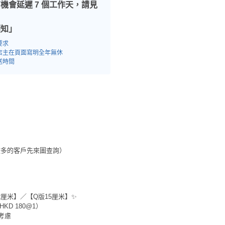
機會延遲 7 個工作天，請見
須知」
要求
店主在頁面寫明全年無休
送時間
較多的客戶先來圖查詢）
22厘米】／【Q版15厘米】✨
D 180@1）
考慮