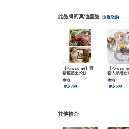
工
作
此品牌的其他產品
(查看全部)
坊
戶
外
玩
樂
遊
es】
【Crew Figures】
【Pawsome】寵
【Pawsom
艇
仔永
真人版人像擺設
物輕黏土公仔
物大頭磁石
出
禮物
禮物
禮物
租
HK$ 1030
HK$ 760
HK$ 500
其他推介