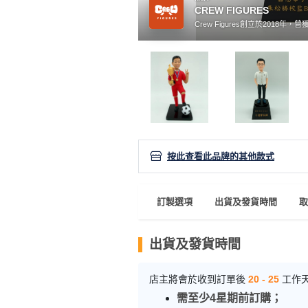
產
CREW FIGURES
品
Crew Figures創立於2018年，曾獲
分
類
活
P
動
a
類
r
型
t
按此查看此品牌的其他款式
y
R
活
搞
o
產品資料
訂製選項
出貨及發貨時間
取
動
P
o
攻
a
m
出貨及發貨時間
略
r
到
t
店主將會於收到訂單後
20 - 25
工作
會
y
會
活
美
需至少4星期前訂購；