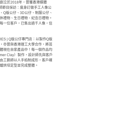
ures創立於2018年，曾獲香港媒體
業軍師節目採訪：度身訂做手工人像公
、Q版公仔、3D​公仔、制服公仔、
休禮物、生日禮物、紀念日禮物。
每一位客戶，已售出過千人像，信
URES | Q版公仔專門店：以製作Q版
，亦曾與香港理工大學合作，將芸
體現在自家產品中！每一個作品均
ymer Clay）製作，設計師先與客戶
由工藝師以人手掐制成形，客戶確
爐烘培定型並完成整體。