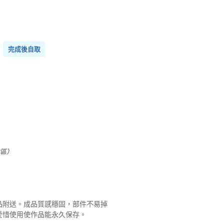
完成後自取
）
地區）
品附送。成品質感穩固，部件不易掉
愛惜使用使作品能永久保存。