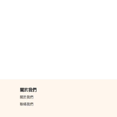
字油畫
押花置物碟手作禮
客製化照片星空燈
訂製
品訂製(附木禮盒包
印相/
品禮物
訂製及精品禮物
裝)
訂製
HK$ 295
HK$ 300
禮物
HK$ 
HK$ 298
關於我們
關於我們
聯絡我們