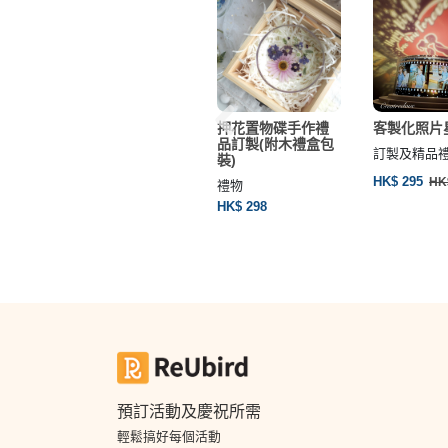
酒套
訂製數字油畫
押花置物碟手作禮
客製化照片
威士
品訂製(附木禮盒包
訂製及精品禮物
訂製及精品
裝)
HK$ 239
HK$ 295
HK
禮物
HK$ 298
28
預訂活動及慶祝所需
輕鬆搞好每個活動