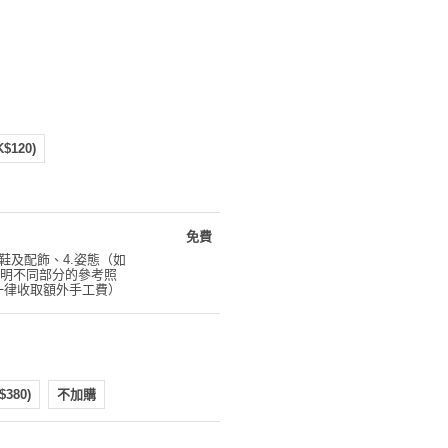
K$120)
免費
，鞋及配飾、4.姿態（如
明不同部分的參考照
一律收取額外手工費）
$380)
不加購