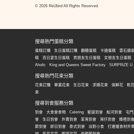
© 2026 ReUbird All Rights Reserved.
搜尋熱門蛋糕分類
蛋糕訂購
生日蛋糕訂購
翻糖蛋糕
卡通蛋糕
雲石鏡
糕
百日宴生日蛋糕
男朋友生日蛋糕
女朋友生日蛋糕
Aholic
King and Queens Sweet Factory
SURPRiZE U
搜尋熱門花束分類
花束訂購
畢業花束
生日花束
求婚花束
保鮮花
乾
束
搜尋到會服務分類
到會
大食會食物
Catering
聖誕到會
船河到會
屯門
會
生日到會
外賣到會
荃灣到會
灣仔到會
婚禮到
節到會
即日到會
泰式到會
派對小食
打邊爐食材外
材
冬至盆菜
聖誕盆菜
母親節到會