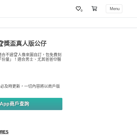
Menu
0
s】🏆獎盃真人版公仔
合不過🏆人像來圖自訂，包免費刻
份量」！適合男士、尤其爸爸🤠醫
未必及時更新，一切內容將以商戶版
sApp商戶查詢
URES