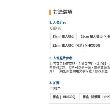
動
心
們
場
願
婚
訂造選項
地
清
禮
佈
單
1. 人像Size
置
親
可選1項
用
子
品
15cm 單人獎盃
18cm 單人獎盃
(+H
活
動
22cm 單人獎盃 (推介)
(+HK$350)
即
食
即
2. 人像照片參考
1. 五官清晰正面照、2.髮型照片、3.衣服
煮
有特別要求）照片可以是一張、或是數張表
系
片） （特別顏色請用文字描述，修改顏色
列
3. 加購
聚
可選1項
會
膠盒
(+HK$300)
膠盒+背景圖
(+HK
及
拍