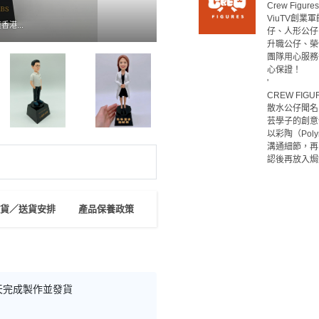
Crew Fig
ViuTV創
香港...
仔、人形公仔
升職公仔、榮
團隊用心服務
心保證！

'

CREW FIG
散水公仔聞名
芸學子的創意
以彩陶（Pol
溝通細節，再
認後再放入焗
貨／送貨安排
產品保養政策
天完成製作並發貨