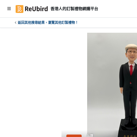
香港人的訂製禮物網購平台
返回其他搜尋結果，瀏覽其他訂製禮物！
繁
中
E
N
登
入
註
冊
服
務
及
品牌