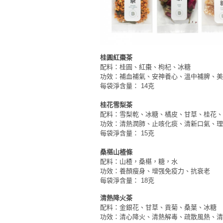
拖
餐
廳
B
桂圓紅棗茶
B
配料：桂圓、紅棗、枸杞、冰糖
Q
功效：補血補氣、安神養心、溫中補脾、美
每袋淨含量： 14克
場
地
桂花雪梨茶
配料：雪梨乾、冰糖、橘皮、甘草、桂花
功效：清熱潤肺、止咳化痰、清新口氣、理
新
每袋淨含量： 15克
奇
玩
桑椹山楂條
樂
配料：山楂，桑椹，糖，水
功效：養顏瘦身、增强免疫力、抗衰老
體
每袋淨含量： 18克
驗
清熱降火茶
手
配料：金銀花、甘草、貢菊、桑葉、冰糖
功效：清心降火、清熱解毒、疏散風熱、清
作