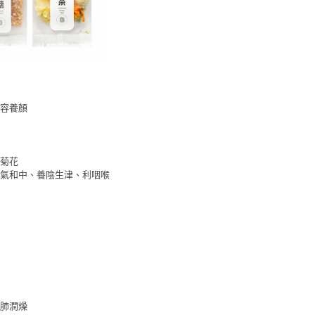
容養顏
、菊花
氣和中、養陰生津、利咽喉
肺潤燥