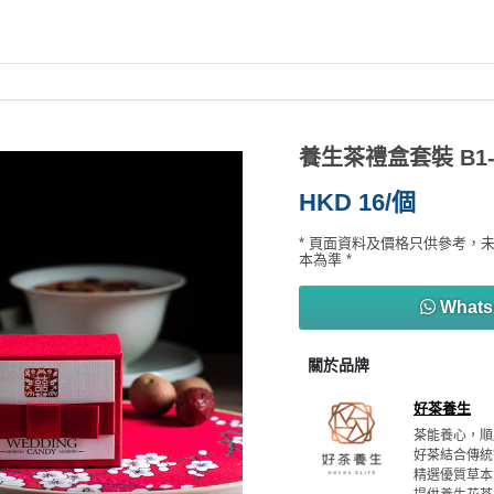
養生茶禮盒套裝 B1-
HKD 16/個
* 頁面資料及價格只供參考，
本為準 *
What
關於品牌
好茶養生
茶能養心，順
好茶結合傳統
精選優質草本