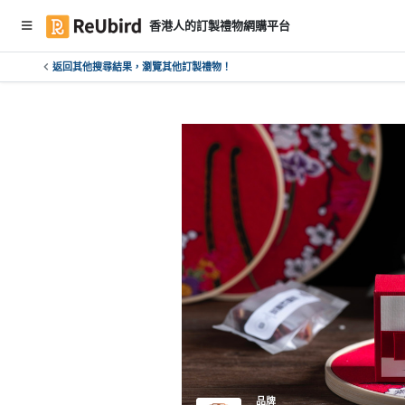
香港人的訂製禮物網購平台
返回其他搜尋結果，瀏覽其他訂製禮物！
繁
中
E
N
登
入
註
冊
服
務
及
品牌