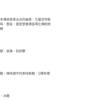
本傳統綠茶淡淡的幽香，又蘊含特製
味、香氣，還是營養價值堪比傳統綠
睞
靜、安撫、抗抑鬱
膩，辣味適中的美味軟糖，Q彈有嚼
瑰、冰糖