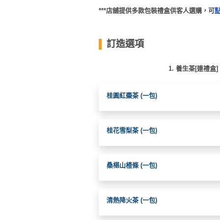
***店舖提供多款包裝禮盒供客人選購，可
訂造選項
1. 養生茶[連禮盒
桂圓紅棗茶 (一包)
桂花雪梨茶 (一包)
桑椹山楂條 (一包)
清熱降火茶 (一包)