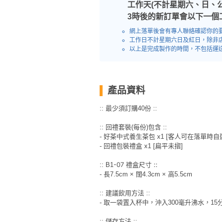
員
朋
動
食
工作天(不計星期六、日、
計
友
攻
3時後的新訂單會以下一個
劃
特
聚
略
網上落單後會有專人聯絡確認你的
色
會
工作日不計星期六日及紅日，除非
以上是完成製作的時間，不包括運
蛋
社
慶
會
糕
交
祝
員
軟
花
生
需
產品資料
件
束
日
知
及
:: 最少須訂購40份 ::
拍
花
:: 回禮套裝(每份)包含 ::
拖
夾
藝
- 好茶中式養生茶包 x1 [客人可在落單時自
時
禮
聯
- 回禮包裝禮盒 x1 [扁平未摺]
企
間
品
絡
業
-07
禮盒尺寸 ::
神
:: B1
我
- 長7.5cm × 闊4.3cm × 高5.5cm
/
訂
器
們
公
製
:: 建議飲用方法 ::
關
司
情
禮
- 取一袋置入杯中，沖入300毫升沸水，1
於
活
侶
物
我
:: 儲存方法 ::