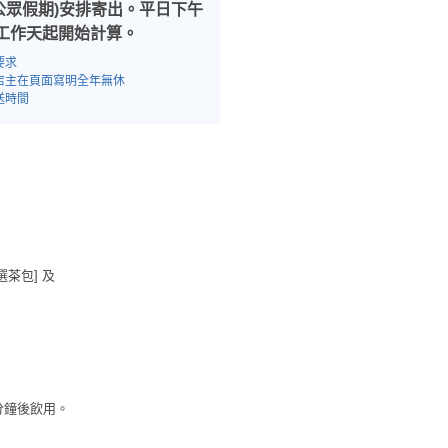
公眾假期)安排寄出。平日下午
工作天起開始計算。
要求
店主在頁面寫明全年無休
送時間
選茶包] 及
5分鐘後飲用。