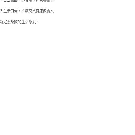
、古法膏品、即食羹、特色零食等
入生活日常，推廣高質健康飲食文
新定義茶飲的生活態度。