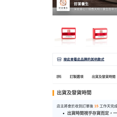
產
好茶養生
品
茶能養心，順應天時，養生百年。 
分
類
活
P
動
a
類
r
型
t
按此查看此品牌的其他款式
y
R
活
搞
o
產品資料
訂製選項
出貨及發貨時間
動
P
o
攻
a
m
出貨及發貨時間
略
r
到
t
店主將會於收到訂單後
15
工作天完
會
y
會
活
美
出貨時間視乎存貨而定，一