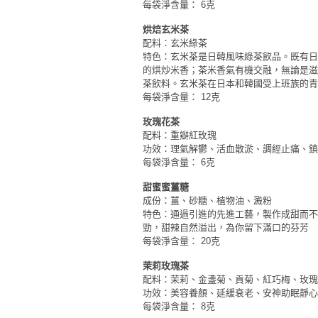
每袋淨含量： 6克
工
作
烘焙玄米茶
配料：玄米綠茶
坊
特色：玄米茶是日韓風味綠茶飲品。既有日
的烘炒米香；茶米香氣有機交融，無論是滋
戶
茶飲料。玄米茶在日本和韓國受上班族的青
外
每袋淨含量： 12克
玩
玫瑰花茶
樂
配料：重瓣紅玫瑰
功效：理氣解鬱、活血散淤、調經止痛、鎮
遊
每袋淨含量： 6克
艇
甜蜜蜜薑糖
出
成份：薑、砂糖、植物油、澱粉
租
特色：通過引進的先進工藝，製作成甜而不
勁，甜辣自然溢出，為你留下滿口的芬芳
每袋淨含量： 20克
茉莉玫瑰茶
配料：茉莉、金盞菊、貢菊、紅巧梅、玫
功效：美容養顏、延緩衰老、安神助眠靜心
每袋淨含量： 8克