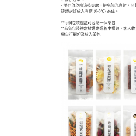
動
心
們
- 請存放於陰涼乾爽處，避免陽光直射，
場
願
建議封好放入雪櫃 (0-8℃) 為佳。
婚
地
清
禮
佈
單
**每個包裝禮盒可容納一個茶包
**為免包裝禮盒於運送過程中損毀，客人
置
親
需自行摺起及放入茶包
用
子
品
活
動
即
食
即
煮
系
列
聚
會
及
拍