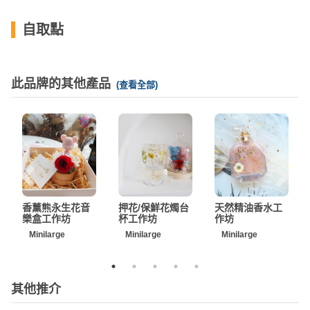
拖
餐
自取點
廳
B
B
此品牌的其他產品
(查看全部)
Q
場
地
新
奇
香薰熊永生花音
押花/保鮮花燭台
天然精油香水工
玩
樂盒工作坊
杯工作坊
作坊
樂
Minilarge
Minilarge
Minilarge
體
驗
其他推介
手
作