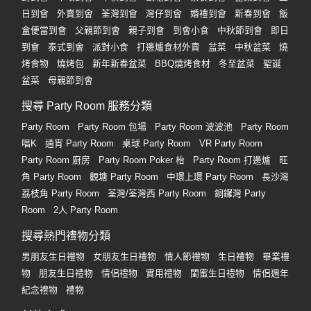
日到會
外賣到會
荃灣到會
灣仔到會
婚禮到會
新春到會
飯
盒便當到會
父親節到會
親子到會
到會小食
中秋節到會
即日
到會
泰式到會
派對小食
打邊爐食材外賣
盆菜
中秋盆菜
燒
烤食物
燒烤包
新年新春盆菜
BBQ燒烤食材
冬至盆菜
聖誕
盆菜
母親節到會
搜尋 Party Room 服務分類
Party Room
Party Room 包場
Party Room 波波池
Party Room
唱K
通宵 Party Room
桌球 Party Room
VR Party Room
Party Room 廚房
Party Room Poker 枱
Party Room 打邊爐
旺
角 Party Room
觀塘 Party Room
中環上環 Party Room
長沙灣
荔枝角 Party Room
荃灣/荃灣西 Party Room
銅鑼灣 Party
Room
2人 Party Room
搜尋熱門禮物分類
男朋友生日禮物
女朋友生日禮物
情人節禮物
生日禮物
畢業禮
物
朋友生日禮物
情侶禮物
實用禮物
閨蜜生日禮物
情侶週年
紀念禮物
禮物