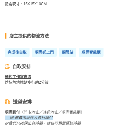
動
心
禮盒呎寸 : 15X15X10CM
們
場
願
婚
地
清
禮
佈
單
置
親
用
店主提供的物流方法
子
品
活
完成後自取
順豐送上門
順豐站
順豐智能櫃
動
即
食
自取安排
即
煮
預約工作室自取
荔枝角地鐵站步行約2分鐘
系
列
送貨安排
聚
會
順豐到付
（門市地址／派送地址／順豐智能櫃）
及
— 即 運費由收件人自行繳付
🌿我們只確保出貨時間，請自行預留運送時間
拍