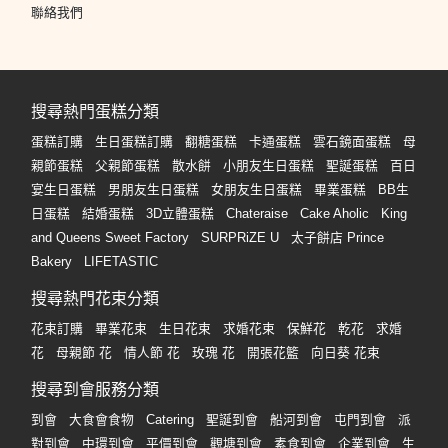
聯絡我們
搜尋熱門蛋糕分類
蛋糕訂購
生日蛋糕訂購
翻糖蛋糕
卡通蛋糕
雲石鏡面蛋糕
母
親節蛋糕
父親節蛋糕
散水餅
小朋友生日蛋糕
聖誕蛋糕
百日
宴生日蛋糕
男朋友生日蛋糕
女朋友生日蛋糕
畢業蛋糕
BB生
日蛋糕
結婚蛋糕
3D立體蛋糕
Chateraise
Cake Aholic
King
and Queens Sweet Factory
SURPRiZE U
太子餅店 Prince
Bakery
LIFETASTIC
搜尋熱門花束分類
花束訂購
畢業花束
生日花束
求婚花束
保鮮花
乾花
求婚
花
母親節 花
情人節 花
玫瑰 花
開張花籃
向日葵 花束
搜尋到會服務分類
到會
大食會食物
Catering
聖誕到會
船河到會
屯門到會
派
對到會
中環到會
平價到會
觀塘到會
素食到會
企業到會
生