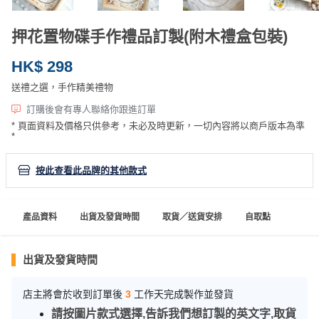
產
品
押花置物碟手作禮品訂製(附木禮盒包裝)
分
類
HK$ 298
送禮之選，手作精美禮物
活
P
訂購後會有專人聯絡你跟進訂單
動
a
* 頁面資料及價格只供參考，未必及時更新，一切內容將以商戶版本為準
*
類
r
型
t
按此查看此品牌的其他款式
y
R
活
搞
o
產品資料
出貨及發貨時間
取貨／送貨安排
自取點
動
P
o
攻
a
m
略
r
出貨及發貨時間
到
t
會
y
店主將會於收到訂單後
3
工作天完成製作並發貨
會
活
美
請按圖片款式選擇,告訴我們想訂製的英文字,取貨