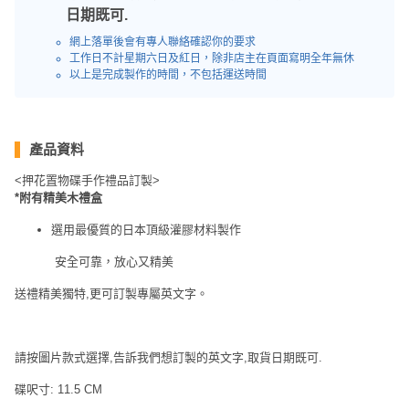
員
朋
動
食
日期既可.
計
友
攻
網上落單後會有專人聯絡確認你的要求
劃
特
聚
略
工作日不計星期六日及紅日，除非店主在頁面寫明全年無休
色
會
以上是完成製作的時間，不包括運送時間
蛋
社
慶
會
糕
交
祝
員
產品資料
軟
花
生
需
件
束
日
知
<押花置物碟手作禮品訂製>
*附有精美木禮盒
及
拍
花
選用最優質的日本頂級灌膠材料製作
拖
夾
藝
時
安全可靠，放心又精美
禮
聯
企
間
品
絡
送禮精美獨特,更可訂製專屬英文字。
業
神
我
/
訂
器
們
公
製
關
請按圖片款式選擇,告訴我們想訂製的英文字,取貨日期既可.
司
情
禮
於
活
侶
碟呎寸: 11.5 CM
物
我