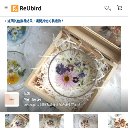
0
返回其他搜尋結果，瀏覽其他訂製禮物！
繁
中
E
N
登
入
註
冊
品牌
Minilarge
Minilarge 以創新香薰蠟燭配合永生花的組...
服
務
及