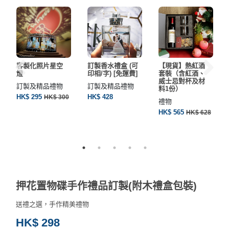
工
作
坊
戶
客製化照片星空
訂製香水禮盒 (可
【現貨】熱紅酒
外
燈
印相/字) [免運費]
套裝（含紅酒、
玩
威士忌對杯及材
訂製及精品禮物
訂製及精品禮物
料1份）
樂
HK$ 295
HK$ 428
HK$ 300
禮物
HK$ 565
HK$ 628
遊
艇
出
租
押花置物碟手作禮品訂製(附木禮盒包裝)
送禮之選，手作精美禮物
HK$ 298