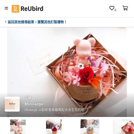
0
返回其他搜尋結果，瀏覽其他訂製禮物！
繁
中
E
N
登
入
註
冊
品牌
Minilarge
Minilarge 以創新香薰蠟燭配合永生花的組...
服
務
及