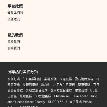
平台政策
條款與細則
私隱政策
關於我們
關於我們
聯絡我們
搜尋熱門蛋糕分類
蛋糕訂購
生日蛋糕訂購
翻糖蛋糕
卡通蛋糕
雲石鏡面蛋糕
母
親節蛋糕
父親節蛋糕
散水餅
小朋友生日蛋糕
聖誕蛋糕
百日
宴生日蛋糕
男朋友生日蛋糕
女朋友生日蛋糕
畢業蛋糕
BB生
日蛋糕
結婚蛋糕
3D立體蛋糕
Chateraise
Cake Aholic
King
and Queens Sweet Factory
SURPRiZE U
太子餅店 Prince