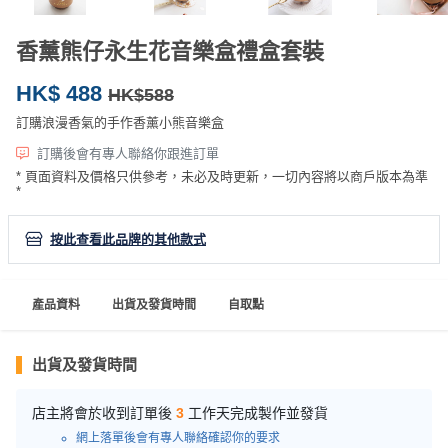
產
品
香薰熊仔永生花音樂盒禮盒套裝
分
類
HK$ 488
HK$588
訂購浪漫香氣的手作香薰小熊音樂盒
活
P
訂購後會有專人聯絡你跟進訂單
動
a
* 頁面資料及價格只供參考，未必及時更新，一切內容將以商戶版本為準
*
類
r
型
t
按此查看此品牌的其他款式
y
R
活
搞
o
產品資料
出貨及發貨時間
自取點
動
P
o
攻
a
m
略
r
出貨及發貨時間
到
t
會
y
店主將會於收到訂單後
3
工作天完成製作並發貨
會
活
美
網上落單後會有專人聯絡確認你的要求