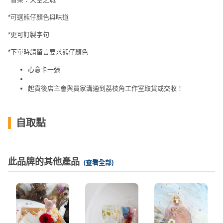
拖
餐
*可選熊仔顏色與味道
廳
*更可訂製字句
B
*下單時請留言要求熊仔顏色
B
心意卡一張
Q
起貨後店主會與買家溝通到荔枝角工作室取貨或交收！
場
地
自取點
新
奇
玩
此品牌的其他產品
樂
(查看全部)
體
驗
手
作