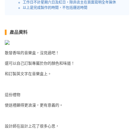
員
朋
動
工作日不計星期六日及紅日，除非店主在頁面寫明全年無休
食
以上是完成製作的時間，不包括運送時間
計
友
攻
劃
特
聚
略
色
會
蛋
產品資料
社
慶
會
糕
交
祝
員
軟
花
生
需
散發香味的音樂盒，沒見過吧！
件
束
日
知
還可以自己訂製專屬於你的顏色和味道！
及
拍
花
和訂製英文字在音樂盒上。
拖
夾
藝
時
禮
聯
企
間
品
這份禮物
絡
業
神
我
使送禮顯得更浪漫，更有意義的。
/
訂
器
們
公
製
關
司
情
禮
於
設計師在設計上花了很多心思，
活
侶
物
我