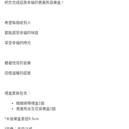
動
心
終於完成這款幸福的香薰熊音樂盒！
們
場
願
婚
地
清
禮
佈
單
希望每個收到人
置
親
都能感受幸福的味道
用
子
品
享受幸福的時光
活
動
即
食
聽著悦耳的音樂
即
回憶温暖的感覺
煮
系
列
禮盒套裝包含：
聚
精緻綁帶禮盒1個
會
香薰熊永生花音樂盒1個
及
*木音樂盒直徑6.5cm
拍
*音樂：天空之城