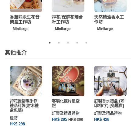
工
作
香薰熊永生花音
押花/保鮮花燭台
天然精油香水工
坊
樂盒工作坊
杯工作坊
作坊
Minilarge
Minilarge
Minilarge
戶
外
玩
其他推介
樂
遊
艇
出
租
押花置物碟手作
客製化照片星空
訂製香水禮盒 (可
禮品訂製(附木禮
燈
印相/字) [免運費]
盒包裝)
訂製及精品禮物
訂製及精品禮物
禮物
HK$ 295
HK$ 428
HK$ 300
HK$ 298