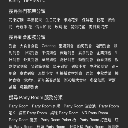
Bakery
LIFETASTIC
搜尋熱門花束分類
花束訂購
畢業花束
生日花束
求婚花束
保鮮花
乾花
求婚
花
母親節 花
情人節 花
玫瑰 花
開張花籃
向日葵 花束
搜尋到會服務分類
到會
大食會食物
Catering
聖誕到會
船河到會
屯門到會
派
對到會
中環到會
平價到會
觀塘到會
素食到會
企業到會
生
日到會
外賣到會
荃灣到會
灣仔到會
婚禮到會
新春到會
飯
盒便當到會
父親節到會
親子到會
到會小食
中秋節到會
即日
到會
泰式到會
派對小食
打邊爐食材外賣
盆菜
中秋盆菜
燒
烤食物
燒烤包
新年新春盆菜
BBQ燒烤食材
冬至盆菜
聖誕
盆菜
母親節到會
搜尋 Party Room 服務分類
Party Room
Party Room 包場
Party Room 波波池
Party Room
唱K
通宵 Party Room
桌球 Party Room
VR Party Room
Party Room 廚房
Party Room Poker 枱
Party Room 打邊爐
旺
角 Party Room
觀塘 Party Room
中環上環 Party Room
長沙灣