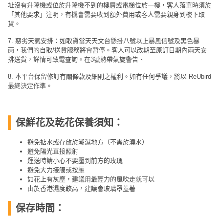
址沒有升降機或位於升降機不到的樓層或電梯位於一樓，客人落單時須於
「其他要求」注明，有機會需要收到額外費用或客人需要親身到樓下取
貨。
7. 惡劣天氣安排：如取貨當天天文台懸掛八號以上暴風信號及黑色暴
雨，我們的自取/送貨服務將會暫停。客人可以改期至原訂日期內兩天安
排送貨，詳情可致電查詢。在3號熱帶氣旋警告、
8. 本平台保留修訂有關條款及細則之權利。如有任何爭議，將以 ReUbird
最終決定作準。
保鮮花及乾花保養須知：
避免掂水或存放於潮濕地方（不需於澆水）
避免陽光直接照射
運送時請小心不要壓到前方的玫瑰
避免大力接觸或按壓
如花上有灰塵，建議用最輕力的風吹走就可以
由於香港濕度較高，建議會玻璃罩蓋著
保存時間：