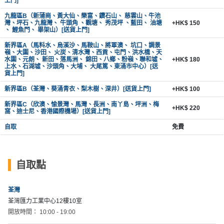
拖
上門]
餐
九龍區B（新蒲崗、黃大仙、樂富、鑽石山、 慈雲山、牛池
灣、坪石、九龍灣、 牛頭角 、觀塘、 秀茂坪 、藍田、 油塘
+HK$ 150
廳
、 鯉魚門、 畢架山）[送貨上門]
新界區A（馬料水、烏溪沙、馬鞍山、將軍澳、 坑口、調景
B
嶺、大圍、沙田、 火炭、清水灣、西貢、屯門、洪水橋、天
B
水圍、元朗、 新田、落馬洲、 錦田、八鄉、粉嶺、聯和墟、
+HK$ 180
上水、石湖墟、沙頭角、大埔、 大尾篤、東涌市中心）[送
Q
貨上門]
新界區B（荃灣、葵涌青衣、梨木樹、深井）[送貨上門]
+HK$ 100
場
地
新界區C（欣澳、愉景灣、馬灣、長洲、南丫島、坪洲、梅
+HK$ 220
窩、迪士尼、香港國際機場）[送貨上門]
新
自取
免費
奇
玩
樂
自取點
體
驗
荃灣
荃灣匯力工業中心12樓10室
手
開放時間： 10:00 - 19:00
作