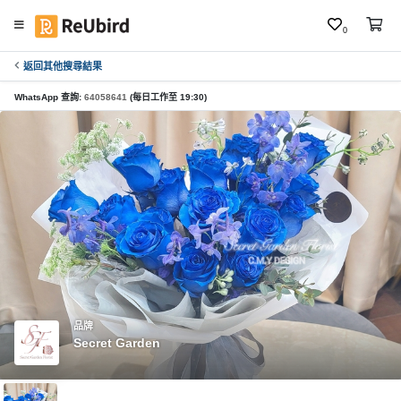
0
返回其他搜尋結果
繁
中
WhatsApp 查詢:
64058641
(每日工作至 19:30)
E
N
登
入
註
冊
品牌
Secret Garden
服
務
及