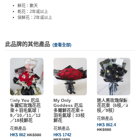
鮮花：數天
乾花：2年或以上
保鮮花：2年或以上
此品牌的其他產品
(查看全部)
Only You 厄瓜
My Only
迷人黑玫瑰保鮮
多爾紅玫瑰花花
Goddess 厄瓜
花花束（6枝／8
束＋羽毛氣球｜
多爾鮮花花束＋
枝／9枝）
9／10／11／12
羽毛氣球｜33枝
花類產品
／18枝鮮花
鮮花
HK$ 862.4
花類產品
花類產品
HK$980
HK$ 862
HK$ 1742
HK$980
HK$1980