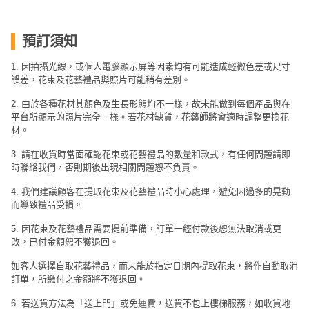
工
作
預訂須知
坊
1. 因拍攝光線，或個人電腦顯示屏等因素均有可能造成輕微色差或尺寸
戶
誤差，花束及花藝禮品與照片可能稍有差別。
外
2. 由於各種花材其顏色及生長形態均不一樣，故未能做到每個產品與在
玩
平台所顯示的照片完全一樣。若花材缺貨，花藝師將會適時調整更換花
樂
材。
3. 請在收貨時當面確認花束或花藝禮品的數量和款式，有任何問題請即
遊
時聯絡我們，否則期後出現相關問題恕不負責。
艇
出
4. 我們建議顧客在提取花束及花藝禮品時小心處理，避免因過多的晃動
而導致禮品受損。
租
5. 因花束及花藝禮品需要提前準備，訂單一經付款後恕無法取消或更
改，已付金額恕不獲退回。
如客人選擇自取花藝禮品，而未能於指定日期內提取花束，將作自動取消
訂單，所繳付之金額將不獲退回。
6. 若送貨方法為「送上門」或免運費，送貨不包上樓梯服務，如收貨地