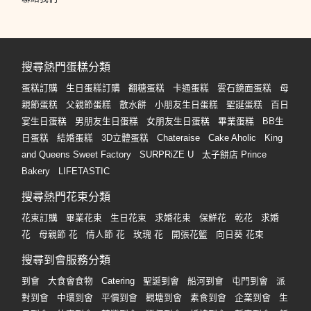
搜尋熱門蛋糕分類
蛋糕訂購
生日蛋糕訂購
翻糖蛋糕
卡通蛋糕
雲石鏡面蛋糕
母
親節蛋糕
父親節蛋糕
散水餅
小朋友生日蛋糕
聖誕蛋糕
百日
宴生日蛋糕
男朋友生日蛋糕
女朋友生日蛋糕
畢業蛋糕
BB生
日蛋糕
結婚蛋糕
3D立體蛋糕
Chateraise
Cake Aholic
King
and Queens Sweet Factory
SURPRiZE U
太子餅店 Prince
Bakery
LIFETASTIC
搜尋熱門花束分類
花束訂購
畢業花束
生日花束
求婚花束
保鮮花
乾花
求婚
花
母親節 花
情人節 花
玫瑰 花
開張花籃
向日葵 花束
搜尋到會服務分類
到會
大食會食物
Catering
聖誕到會
船河到會
屯門到會
派
對到會
中環到會
平價到會
觀塘到會
素食到會
企業到會
生