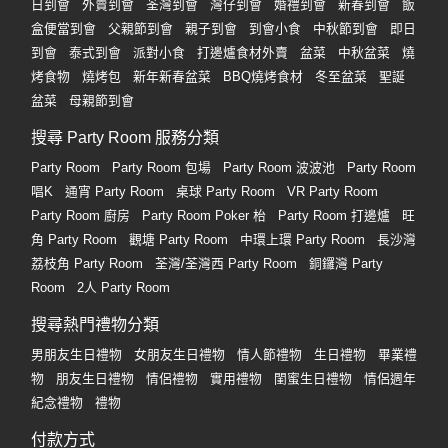
日到會
外賣到會
荃灣到會
灣仔到會
婚禮到會
新春到會
飯
盒便當到會
父親節到會
親子到會
到會小食
中秋節到會
即日
到會
泰式到會
派對小食
打邊爐食材外賣
盆菜
中秋盆菜
燒
烤食物
燒烤包
新年新春盆菜
BBQ燒烤食材
冬至盆菜
聖誕
盆菜
母親節到會
搜尋 Party Room 服務分類
Party Room
Party Room 包場
Party Room 波波池
Party Room
唱K
通宵 Party Room
桌球 Party Room
VR Party Room
Party Room 廚房
Party Room Poker 枱
Party Room 打邊爐
旺
角 Party Room
觀塘 Party Room
中環上環 Party Room
長沙灣
荔枝角 Party Room
荃灣/荃灣西 Party Room
銅鑼灣 Party
Room
2人 Party Room
搜尋熱門禮物分類
男朋友生日禮物
女朋友生日禮物
情人節禮物
生日禮物
畢業禮
物
朋友生日禮物
情侶禮物
實用禮物
閨蜜生日禮物
情侶週年
紀念禮物
禮物
付款方式