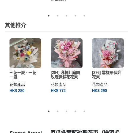
其他推介
一花一愛 · 一花
[284] 淺粉紅庭園
[276] 雪糕形保鮮
一歲
玫瑰保鮮花花束
花束
花類產品
花類產品
花類產品
HK$ 280
HK$ 772
HK$ 290
Secret Angel — 厄瓜多爾藍玫瑰花束〔送羽毛