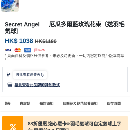
產
品
分
Secret Angel — 厄瓜多爾藍玫瑰花束〔送羽毛
類
氣球〕
HK$ 1038
HK$1180
活
P
動
a
* 頁面資料及價格只供參考，未必及時更新，一切內容將以商戶版本為準
類
r
*
型
t
y
按此查看運費表
R
活
搞
按此查看此品牌的其他款式
o
動
P
o
攻
a
m
運費表
自取點
預訂須知
保鮮花及乾花保養須知
保存時間
略
r
到
t
會
y
88折優惠,送心意卡&羽毛氣球可自定氣球上字
會
活
美