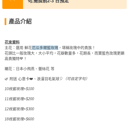
句,需提前2-3 日預定
員
朋
動
食
計
友
攻
劃
特
聚
略
產品介紹
色
會
蛋
社
慶
會
糕
交
祝
員
花束資料
主花：選用 鮮花
厄瓜多爾藍玫瑰
，堪稱玫瑰中的貴族！
軟
花
生
需
花頭比一般玫瑰大，大小平均，花瓣數量多，花期長，而寶藍色玫瑰更顯
件
束
日
知
高貴獨特💙！
及
拍
襯花：日本小飛燕、蕾絲花 等
花
拖
夾
藝
🌿 附送 心意卡❤️、浪漫羽毛氣球🎈
（可自定字句）
時
禮
聯
企
10枝藍玫瑰+$100
間
品
絡
業
神
我
11枝藍玫瑰+$200
/
訂
器
們
公
12枝藍玫瑰+$300
製
關
司
情
禮
18枝藍玫瑰+$600
於
活
侶
物
我