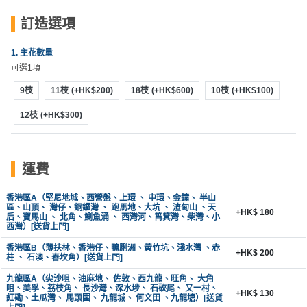
動
心
們
場
願
訂造選項
婚
地
清
禮
佈
單
1. 主花數量
置
可選1項
親
用
9枝
11枝
(+HK$200)
18枝
(+HK$600)
10枝
(+HK$100)
子
品
活
12枝
(+HK$300)
動
即
食
即
運費
煮
系
香港區A（堅尼地城、西營盤、上環 、 中環、金鐘、 半山
區、山頂、 灣仔、銅鑼灣 、 跑馬地、大坑 、 渣甸山 、天
列
+HK$ 180
后、寶馬山 、 北角、鰂魚涌 、 西灣河、筲箕灣、柴灣、小
西灣）[送貨上門]
聚
香港區B（薄扶林、香港仔、鴨脷洲、黃竹坑、淺水灣 、赤
+HK$ 200
柱 、 石澳、舂坎角）[送貨上門]
會
及
九龍區A（尖沙咀、油麻地、 佐敦、西九龍、旺角、 大角
咀、美孚、荔枝角、 長沙灣、深水埗、 石硤尾、 又一村、
拍
+HK$ 130
紅磡、土瓜灣、 馬頭圍、 九龍城、 何文田 、九龍塘）[送貨