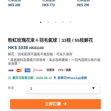
HK$ 280
HK$ 772
HK$ 290
粉紅玫瑰花束＋羽毛氣球｜33枝 / 55枝鮮花
HK$ 1038
HK$1180
鮮花｜羽毛氣球不漏氣不會刮破，可永久保存
* 頁面資料及價格只供參考，未必及時更新，一切內容將以商戶版
本為準 *
/
消費券
FPS
過數
最早可取貨日期：2026-08-11
急單可WhatsApp查詢
數量
立即訂購