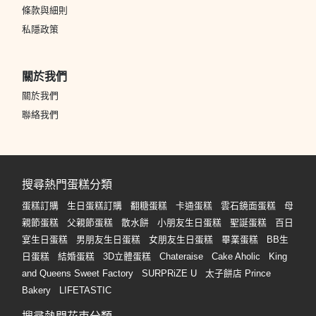
條款與細則
私隱政策
關於我們
關於我們
聯絡我們
搜尋熱門蛋糕分類
蛋糕訂購
生日蛋糕訂購
翻糖蛋糕
卡通蛋糕
雲石鏡面蛋糕
母
親節蛋糕
父親節蛋糕
散水餅
小朋友生日蛋糕
聖誕蛋糕
百日
宴生日蛋糕
男朋友生日蛋糕
女朋友生日蛋糕
畢業蛋糕
BB生
日蛋糕
結婚蛋糕
3D立體蛋糕
Chateraise
Cake Aholic
King
and Queens Sweet Factory
SURPRiZE U
太子餅店 Prince
Bakery
LIFETASTIC