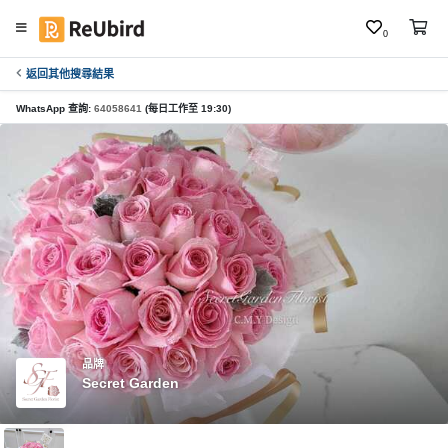
0
返回其他搜尋結果
繁
中
WhatsApp 查詢:
64058641
(每日工作至 19:30)
E
N
登
入
註
冊
品牌
Secret Garden
服
務
及