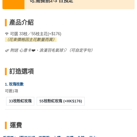
句,需提前2-3 日預定
員
朋
動
食
計
友
攻
劃
特
聚
略
產品介紹
色
會
蛋
🌹 可選 33枝／55枝主花(+$176)
社
慶
會
糕
（花束價格因主花數量而異）
交
祝
員
🌿 附送 心意卡❤️、浪漫羽毛氣球🎈（可自定字句）
軟
花
生
需
件
束
日
知
及
訂造選項
拍
花
拖
夾
藝
1. 玫瑰枝數
時
禮
聯
可選1項
企
間
品
絡
業
33枝粉紅玫瑰
55枝粉紅玫瑰
(+HK$176)
神
我
/
訂
器
們
公
製
關
司
情
禮
運費
於
活
侶
物
我