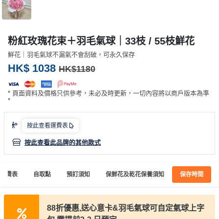
產
品
分
粉紅玫瑰花束＋羽毛氣球｜33枝 / 55枝鮮花
類
鮮花｜羽毛氣球不漏氣不會刮破，可永久保存
HK$ 1038
HK$1180
活
P
動
a
* 頁面資料及價格只供參考，未必及時更新，一切內容將以商戶版本為準
類
r
*
型
t
y
按此查看運費表
R
活
搞
按此查看此品牌的其他款式
o
動
P
o
攻
a
m
運費表
自取點
預訂須知
保鮮花及乾花保養須知
保存時間
略
r
到
t
會
y
88折優惠,送心意卡&羽毛氣球可自定氣球上字
會
活
美