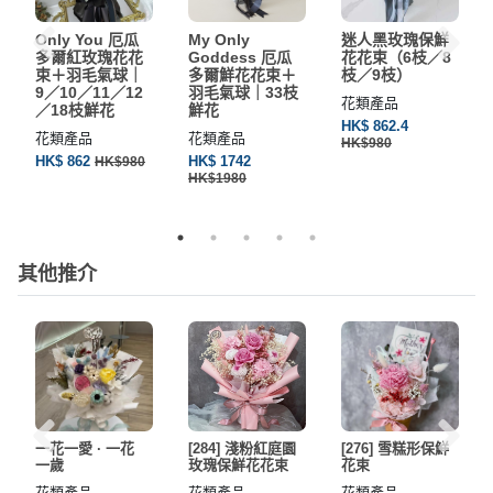
Only You 厄瓜
My Only
迷人黑玫瑰保鮮
多爾紅玫瑰花花
Goddess 厄瓜
花花束（6枝／8
束＋羽毛氣球｜
多爾鮮花花束＋
枝／9枝）
9／10／11／12
羽毛氣球｜33枝
花類產品
／18枝鮮花
鮮花
HK$ 862.4
花類產品
花類產品
HK$980
HK$ 862
HK$ 1742
HK$980
HK$1980
其他推介
一花一愛 · 一花
[284] 淺粉紅庭園
[276] 雪糕形保鮮
一歲
玫瑰保鮮花花束
花束
花類產品
花類產品
花類產品