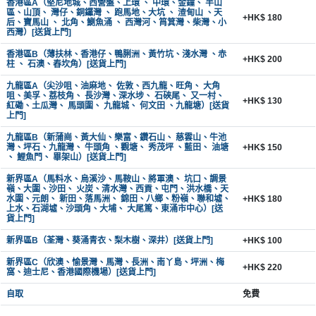
動
心
香港區A（堅尼地城、西營盤、上環 、 中環、金鐘、 半山
們
區、山頂、 灣仔、銅鑼灣 、 跑馬地、大坑 、 渣甸山 、天
場
願
+HK$ 180
后、寶馬山 、 北角、鰂魚涌 、 西灣河、筲箕灣、柴灣、小
婚
西灣）[送貨上門]
地
清
禮
佈
單
香港區B（薄扶林、香港仔、鴨脷洲、黃竹坑、淺水灣 、赤
+HK$ 200
柱 、 石澳、舂坎角）[送貨上門]
置
親
用
九龍區A（尖沙咀、油麻地、 佐敦、西九龍、旺角、 大角
咀、美孚、荔枝角、 長沙灣、深水埗、 石硤尾、 又一村、
子
+HK$ 130
品
紅磡、土瓜灣、 馬頭圍、 九龍城、 何文田 、九龍塘）[送貨
活
上門]
動
即
九龍區B（新蒲崗、黃大仙、樂富、鑽石山、 慈雲山、牛池
灣、坪石、九龍灣、 牛頭角 、觀塘、 秀茂坪 、藍田、 油塘
+HK$ 150
食
、 鯉魚門、 畢架山）[送貨上門]
即
新界區A（馬料水、烏溪沙、馬鞍山、將軍澳、 坑口、調景
煮
嶺、大圍、沙田、 火炭、清水灣、西貢、屯門、洪水橋、天
水圍、元朗、 新田、落馬洲、 錦田、八鄉、粉嶺、聯和墟、
+HK$ 180
系
上水、石湖墟、沙頭角、大埔、 大尾篤、東涌市中心）[送
列
貨上門]
新界區B（荃灣、葵涌青衣、梨木樹、深井）[送貨上門]
+HK$ 100
聚
新界區C（欣澳、愉景灣、馬灣、長洲、南丫島、坪洲、梅
會
+HK$ 220
窩、迪士尼、香港國際機場）[送貨上門]
及
自取
免費
拍