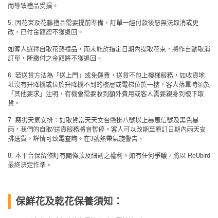
而導致禮品受損。
工
作
5. 因花束及花藝禮品需要提前準備，訂單一經付款後恕無法取消或更
坊
改，已付金額恕不獲退回。
如客人選擇自取花藝禮品，而未能於指定日期內提取花束，將作自動取消
戶
訂單，所繳付之金額將不獲退回。
外
6. 若送貨方法為「送上門」或免運費，送貨不包上樓梯服務，如收貨地
玩
址沒有升降機或位於升降機不到的樓層或電梯位於一樓，客人落單時須於
樂
「其他要求」注明，有機會需要收到額外費用或客人需要親身到樓下取
貨。
遊
7. 惡劣天氣安排：如取貨當天天文台懸掛八號以上暴風信號及黑色暴
艇
雨，我們的自取/送貨服務將會暫停。客人可以改期至原訂日期內兩天安
出
排送貨，詳情可致電查詢。在3號熱帶氣旋警告、
租
8. 本平台保留修訂有關條款及細則之權利。如有任何爭議，將以 ReUbird
最終決定作準。
保鮮花及乾花保養須知：