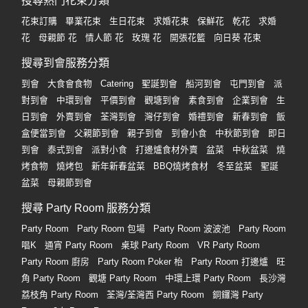
搜尋熱門花束分類
花束訂購
畢業花束
生日花束
求婚花束
保鮮花
乾花
求婚
花
母親節 花
情人節 花
玫瑰 花
開張花籃
向日葵 花束
搜尋到會服務分類
到會
大食會食物
Catering
聖誕到會
船河到會
屯門到會
派
對到會
中環到會
平價到會
觀塘到會
素食到會
企業到會
生
日到會
外賣到會
荃灣到會
灣仔到會
婚禮到會
新春到會
飯
盒便當到會
父親節到會
親子到會
到會小食
中秋節到會
即日
到會
泰式到會
派對小食
打邊爐食材外賣
盆菜
中秋盆菜
燒
烤食物
燒烤包
新年新春盆菜
BBQ燒烤食材
冬至盆菜
聖誕
盆菜
母親節到會
搜尋 Party Room 服務分類
Party Room
Party Room 包場
Party Room 波波池
Party Room
唱K
通宵 Party Room
桌球 Party Room
VR Party Room
Party Room 廚房
Party Room Poker 枱
Party Room 打邊爐
旺
角 Party Room
觀塘 Party Room
中環上環 Party Room
長沙灣
荔枝角 Party Room
荃灣/荃灣西 Party Room
銅鑼灣 Party