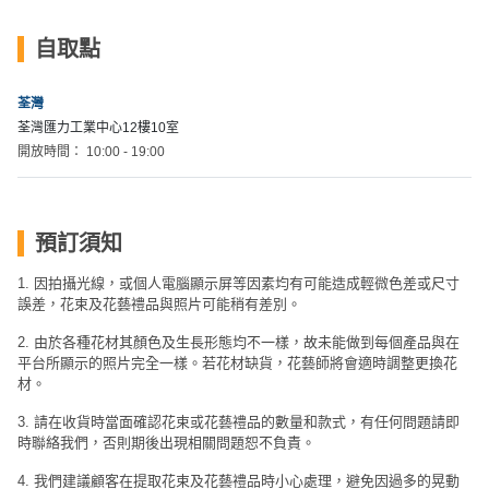
拖
餐
自取點
廳
B
荃灣
B
荃灣匯力工業中心12樓10室
開放時間： 10:00 - 19:00
Q
場
地
預訂須知
新
1. 因拍攝光線，或個人電腦顯示屏等因素均有可能造成輕微色差或尺寸
奇
誤差，花束及花藝禮品與照片可能稍有差別。
玩
2. 由於各種花材其顏色及生長形態均不一樣，故未能做到每個產品與在
樂
平台所顯示的照片完全一樣。若花材缺貨，花藝師將會適時調整更換花
體
材。
驗
3. 請在收貨時當面確認花束或花藝禮品的數量和款式，有任何問題請即
時聯絡我們，否則期後出現相關問題恕不負責。
手
4. 我們建議顧客在提取花束及花藝禮品時小心處理，避免因過多的晃動
作