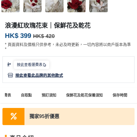
產
品
分
浪漫紅玫瑰花束｜保鮮花及乾花
類
HK$ 399
HK$ 420
* 頁面資料及價格只供參考，未必及時更新，一切內容將以商戶版本為準
活
P
*
動
a
類
r
按此查看運費表
型
t
y
按此查看此品牌的其他款式
R
活
搞
o
運費表
自取點
預訂須知
保鮮花及乾花保養須知
保存時間
動
P
o
攻
a
m
略
r
獨家95折優惠
到
t
會
y
會
活
美