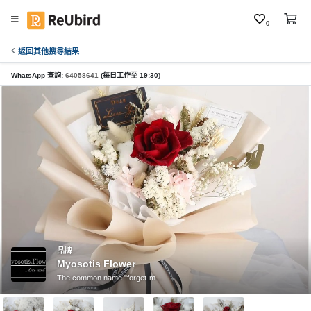
0
返回其他搜尋結果
繁
中
WhatsApp 查詢:
64058641
(每日工作至 19:30)
E
N
登
入
註
冊
品牌
Myosotis Flower
服
The common name "forget-m...
務
及