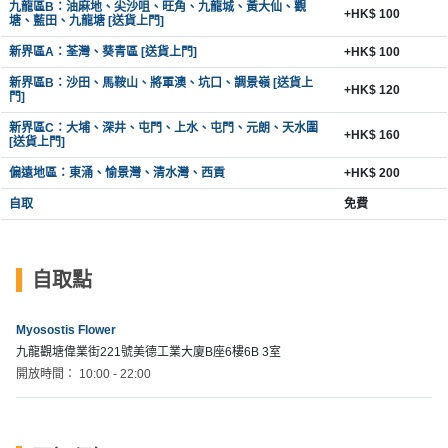
拖
九龍區B：油麻地、尖沙咀、旺角、九龍城、黃大仙、觀
+HK$ 100
塘、藍田、九龍塘 [送貨上門]
餐
廳
新界區A：荃灣、葵青區 [送貨上門]
+HK$ 100
新界區B：沙田、馬鞍山、將軍澳、坑口、調景嶺 [送貨上
+HK$ 120
B
門]
B
新界區C：大埔、深井、屯門、上水、屯門、元朗、天水圍
+HK$ 160
Q
[送貨上門]
偏遠地區：東涌、愉景灣、清水灣、西貢
+HK$ 200
場
自取
免費
地
新
自取點
奇
玩
樂
Myosostis Flower
體
九龍觀塘偉業街221號美德工業大廈B座6樓6B 3室
驗
開放時間： 10:00 - 22:00
手
作