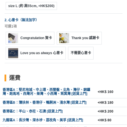
動
心
們
size L
(約 高55cm, +HK$200)
場
願
婚
地
清
禮
2. 心意卡（無法加字）
佈
單
可選1項
置
親
用
Congratulation 賀卡
Thank you 感謝卡
子
品
活
動
Love you as always 心意卡
不需要心意卡
即
食
即
煮
運費
系
列
香港區A：堅尼地城、中上環、西營盤、北角、灣仔、銅鑼
+HK$ 160
灣、跑馬地、西灣河、柴灣、小西灣、筲箕灣 [送貨上門]
聚
香港區B：薄扶林、香港仔、鴨脷洲、淺水灣 [送貨上門]
+HK$ 180
會
香港區C：半山、赤柱、石澳 [送貨上門]
+HK$ 200
及
九龍區A：長沙灣、深水埗、荔枝角、美孚 [送貨上門]
+HK$ 80
拍