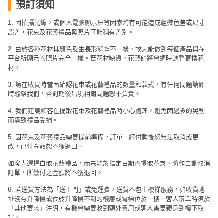
預訂須知
工
作
1. 因拍攝光線，或個人電腦顯示屏等因素均有可能造成輕微色差或尺寸
坊
誤差，花束及花藝禮品與照片可能稍有差別。
2. 由於各種花材其顏色及生長形態均不一樣，故未能做到每個產品與在
戶
平台所顯示的照片完全一樣。若花材缺貨，花藝師將會適時調整更換花
外
材。
玩
3. 請在收貨時當面確認花束或花藝禮品的數量和款式，有任何問題請即
樂
時聯絡我們，否則期後出現相關問題恕不負責。
遊
4. 我們建議顧客在提取花束及花藝禮品時小心處理，避免因過多的晃動
而導致禮品受損。
艇
出
5. 因花束及花藝禮品需要提前準備，訂單一經付款後恕無法取消或更
租
改，已付金額恕不獲退回。
如客人選擇自取花藝禮品，而未能於指定日期內提取花束，將作自動取消
訂單，所繳付之金額將不獲退回。
6. 若送貨方法為「送上門」或免運費，送貨不包上樓梯服務，如收貨地
址沒有升降機或位於升降機不到的樓層或電梯位於一樓，客人落單時須於
「其他要求」注明，有機會需要收到額外費用或客人需要親身到樓下取
貨。