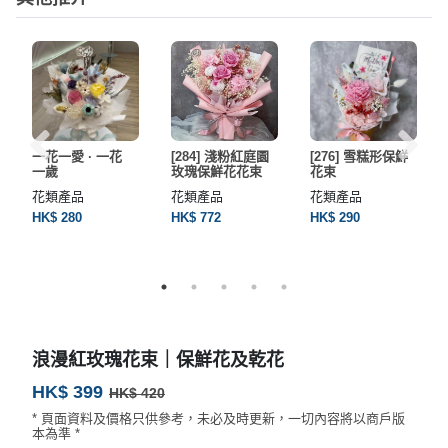
一花一愛 · 一花
[284] 淺粉紅庭園
[276] 雪糕形保鮮
一歲
玫瑰保鮮花花束
花束
花類產品
花類產品
花類產品
HK$ 280
HK$ 772
HK$ 290
浪漫紅玫瑰花束｜保鮮花及乾花
HK$ 399
HK$ 420
* 頁面資料及價格只供參考，未必及時更新，一切內容將以商戶版
本為準 *