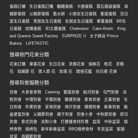
蛋糕訂購
生日蛋糕訂購
翻糖蛋糕
卡通蛋糕
雲石鏡面蛋糕
母
親節蛋糕
父親節蛋糕
散水餅
小朋友生日蛋糕
聖誕蛋糕
百日
宴生日蛋糕
男朋友生日蛋糕
女朋友生日蛋糕
畢業蛋糕
BB生
日蛋糕
結婚蛋糕
3D立體蛋糕
Chateraise
Cake Aholic
King
and Queens Sweet Factory
SURPRiZE U
太子餅店 Prince
Bakery
LIFETASTIC
搜尋熱門花束分類
花束訂購
畢業花束
生日花束
求婚花束
保鮮花
乾花
求婚
花
母親節 花
情人節 花
玫瑰 花
開張花籃
向日葵 花束
搜尋到會服務分類
到會
大食會食物
Catering
聖誕到會
船河到會
屯門到會
派
對到會
中環到會
平價到會
觀塘到會
素食到會
企業到會
生
日到會
外賣到會
荃灣到會
灣仔到會
婚禮到會
新春到會
飯
盒便當到會
父親節到會
親子到會
到會小食
中秋節到會
即日
到會
泰式到會
派對小食
打邊爐食材外賣
盆菜
中秋盆菜
燒
烤食物
燒烤包
新年新春盆菜
BBQ燒烤食材
冬至盆菜
聖誕
盆菜
母親節到會