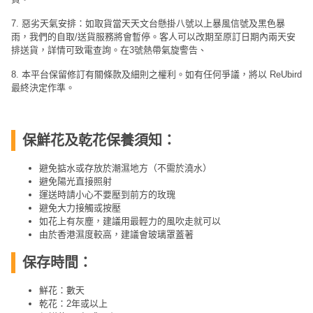
7. 惡劣天氣安排：如取貨當天天文台懸掛八號以上暴風信號及黑色暴
雨，我們的自取/送貨服務將會暫停。客人可以改期至原訂日期內兩天安
排送貨，詳情可致電查詢。在3號熱帶氣旋警告、
8. 本平台保留修訂有關條款及細則之權利。如有任何爭議，將以 ReUbird
最終決定作準。
保鮮花及乾花保養須知：
避免掂水或存放於潮濕地方（不需於澆水）
避免陽光直接照射
運送時請小心不要壓到前方的玫瑰
避免大力接觸或按壓
如花上有灰塵，建議用最輕力的風吹走就可以
由於香港濕度較高，建議會玻璃罩蓋著
保存時間：
鮮花：數天
乾花：2年或以上