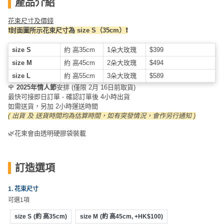
產品介紹
員
朋
動
食
計
友
攻
花束尺寸及價錢
劃
特
聚
略
❗️封面圖所示花束尺寸為 size S（35cm）❗️
色
會
size S
約 高35cm
1朵大玫瑰
$399
蛋
社
慶
會
糕
size M
約 高45cm
2朵大玫瑰
$494
交
祝
員
size L
約 高55cm
3朵大玫瑰
$589
軟
花
生
需
🌹
2025年情人節
安排 (僅限 2月 16日前取貨)
件
束
日
知
最快可接即日訂單 - 確認訂單後 4小時出貨
如需送貨，另加 2小時運送時間
及
( 出貨 及 送貨時間均為估算時間，如有突發情況，會作另行通知 )
拍
花
拖
夾
藝
🌿花束會由透明硬膠袋裝載
時
禮
聯
企
間
品
絡
業
訂造選項
神
我
/
訂
器
們
公
1. 花束尺寸
製
關
可選1項
司
情
禮
於
活
侶
物
size S
(約 高35cm)
size M
(約 高45cm, +HK$100)
我