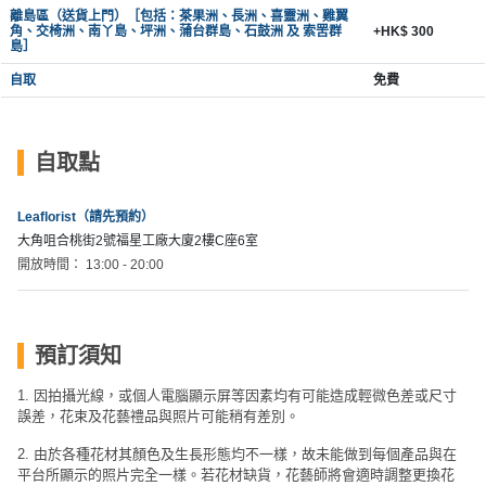
離島區（送貨上門）［包括：茶果洲、長洲、喜靈洲、雞翼
工
角、交椅洲、南丫島、坪洲、蒲台群島、石鼓洲 及 索罟群
+HK$ 300
作
島］
坊
自取
免費
戶
外
自取點
玩
樂
Leaflorist（請先預約）
大角咀合桃街2號福星工廠大廈2樓C座6室
遊
開放時間： 13:00 - 20:00
艇
出
租
預訂須知
1. 因拍攝光線，或個人電腦顯示屏等因素均有可能造成輕微色差或尺寸
誤差，花束及花藝禮品與照片可能稍有差別。
2. 由於各種花材其顏色及生長形態均不一樣，故未能做到每個產品與在
平台所顯示的照片完全一樣。若花材缺貨，花藝師將會適時調整更換花