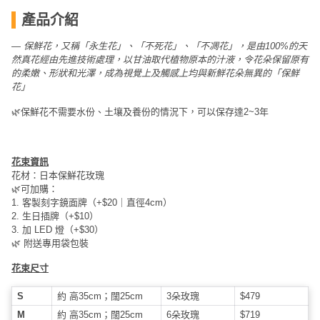
員
朋
動
食
產品介紹
計
友
攻
劃
特
聚
略
— 保鮮花，又稱「永生花」、「不死花」、「不凋花」，是由100%的天
色
會
然真花經由先進技術處理，以甘油取代植物原本的汁液，令花朵保留原有
蛋
的柔嫩、形狀和光澤，成為視覺上及觸感上均與新鮮花朵無異的「保鮮
社
慶
會
花」
糕
交
祝
員
🌿保鮮花不需要水份、土壤及養份的情況下，可以保存達2~3年
軟
花
生
需
件
束
日
知
及
花束資訊
拍
花
花材：日本保鮮花玫瑰
拖
夾
🌿可加購：
藝
1. 客製刻字鏡面牌（+$20｜直徑4cm）
時
禮
聯
2. 生日插牌（+$10）
企
間
品
絡
3. 加 LED 燈（+$30）
業
神
🌿 附送專用袋包裝
我
/
訂
器
們
花束尺寸
公
製
關
司
情
禮
S
約 高35cm；闊25cm
3朵玫瑰
$479
於
活
侶
物
我
M
約 高35cm；闊25cm
6朵玫瑰
$719