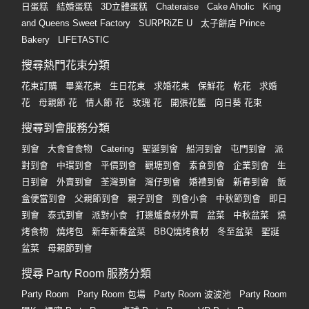
日蛋糕
結婚蛋糕
3D立體蛋糕
Chateraise
Cake Aholic
King
and Queens Sweet Factory
SURPRiZE U
太子餅店 Prince
Bakery
LIFETASTIC
搜尋熱門花束分類
花束訂購
畢業花束
生日花束
求婚花束
保鮮花
乾花
求婚
花
母親節 花
情人節 花
玫瑰 花
開張花籃
向日葵 花束
搜尋到會服務分類
到會
大食會食物
Catering
聖誕到會
船河到會
屯門到會
派
對到會
中環到會
平價到會
觀塘到會
素食到會
企業到會
生
日到會
外賣到會
荃灣到會
灣仔到會
婚禮到會
新春到會
飯
盒便當到會
父親節到會
親子到會
到會小食
中秋節到會
即日
到會
泰式到會
派對小食
打邊爐食材外賣
盆菜
中秋盆菜
燒
烤食物
燒烤包
新年新春盆菜
BBQ燒烤食材
冬至盆菜
聖誕
盆菜
母親節到會
搜尋 Party Room 服務分類
Party Room
Party Room 包場
Party Room 波波池
Party Room