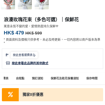
產
品
分
浪漫玫瑰花束（多色可選）｜保鮮花
類
寓意永恆不變的愛，愛情熱度持久保鮮🌹
HK$ 479
HK$ 599
活
P
* 頁面資料及價格只供參考，未必及時更新，一切內容將以商戶版本為準
動
a
*
類
r
型
t
按此查看運費表
y
R
按此查看此品牌的其他款式
活
搞
o
動
P
o
運費表
自取點
預訂須知
保鮮花及乾花保養須知
保存時間
攻
a
m
略
r
到
t
獨家8折優惠
會
y
會
活
美