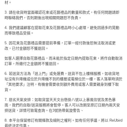
材。
3. 請在收貨時當面確認花束或花藝禮品的數量和款式，有任何問題請即
時聯絡我們，否則期後出現相關問題恕不負責。
4. 我們建議顧客在提取花束及花藝禮品時小心處理，避免因過多的晃動
而導致禮品受損。
5. 因花束及花藝禮品需要提前準備，訂單一經付款後恕無法取消或更
改，已付金額恕不獲退回。
如客人選擇自取花藝禮品，而未能於指定日期內提取花束，將作自動取消
訂單，所繳付之金額將不獲退回。
6. 若送貨方法為「送上門」或免運費，送貨不包上樓梯服務，如收貨地
址沒有升降機或位於升降機不到的樓層或電梯位於一樓，客人落單時須於
「其他要求」注明，有機會需要收到額外費用或客人需要親身到樓下取
貨。
7. 惡劣天氣安排：如取貨當天天文台懸掛八號以上暴風信號及黑色暴
雨，我們的自取/送貨服務將會暫停。客人可以改期至原訂日期內兩天安
排送貨，詳情可致電查詢。在3號熱帶氣旋警告、
8. 本平台保留修訂有關條款及細則之權利。如有任何爭議，將以 ReUbird
最終決定作準。