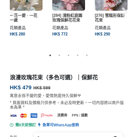
一花一愛 · 一花
[284] 淺粉紅庭園
[276] 雪糕形保鮮
一歲
玫瑰保鮮花花束
花束
花類產品
花類產品
花類產品
HK$ 280
HK$ 772
HK$ 290
浪漫玫瑰花束（多色可選）｜保鮮花
HK$ 479
HK$ 599
寓意永恆不變的愛，愛情熱度持久保鮮🌹
* 頁面資料及價格只供參考，未必及時更新，一切內容將以商戶版
本為準 *
/
消費券
FPS
過數
需8天前預訂
急單可WhatsApp查詢