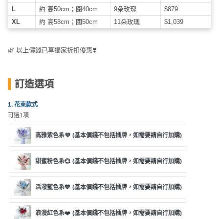
動
心
們
L
約 高50cm；闊40cm
9朵玫瑰
$879
場
願
XL
約 高58cm；闊50cm
11朵玫瑰
$1,039
婚
地
清
禮
佈
單
置
🌿 以上價錢已享獨家折扣優惠❣️
親
用
子
品
活
訂造選項
動
即
食
1. 花束款式
可選1項
即
煮
高雅紫色系💜
(基本價錢不包括插牌，如需要請自行加購)
系
列
甜蜜粉色系💞
(基本價錢不包括插牌，如需要請自行加購)
聚
會
活潑藍色系💙
(基本價錢不包括插牌，如需要請自行加購)
及
拍
浪漫紅色系❤️
(基本價錢不包括插牌，如需要請自行加購)