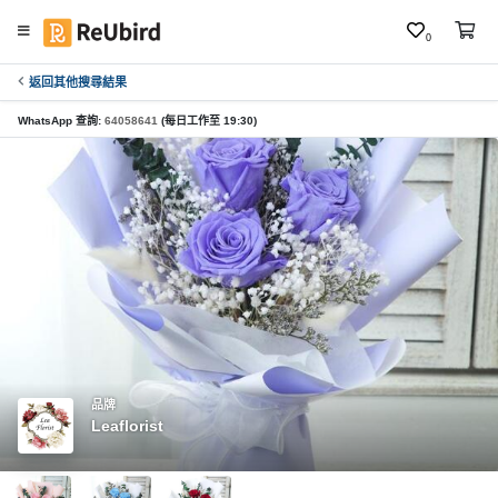
0
返回其他搜尋結果
繁
中
WhatsApp 查詢:
64058641
(每日工作至 19:30)
E
N
登
入
註
冊
品牌
Leaflorist
服
務
及