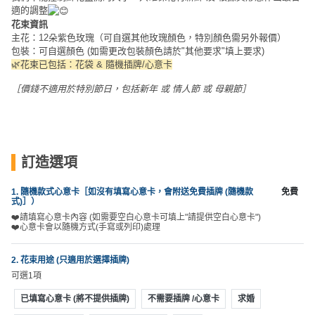
員
朋
動
食
適的調整
計
友
攻
花束資訊
劃
特
聚
略
主花：12朵紫色玫瑰（可自選其他玫瑰顏色，特別顏色需另外報價）
包裝：可自選顏色 (如需更改包裝顏色請於"其他要求"填上要求)
色
會
🌿花束已包括：花袋 & 隨機插牌/心意卡
蛋
社
慶
會
糕
［價錢不適用於特別節日，包括新年 或 情人節 或 母親節］
交
祝
員
軟
花
生
需
件
束
日
知
及
訂造選項
拍
花
拖
夾
藝
1. 隨機款式心意卡［如沒有填寫心意卡，會附送免費插牌 (隨機款
免費
時
式)］）
禮
聯
企
間
❤️請填寫心意卡內容 (如需要空白心意卡可填上"請提供空白心意卡")
品
絡
❤️心意卡會以隨機方式(手寫或列印)處理
業
神
我
/
訂
器
們
2. 花束用途 (只適用於選擇插牌)
公
製
關
可選1項
司
情
禮
於
活
侶
已填寫心意卡 (將不提供插牌)
不需要插牌 /心意卡
求婚
物
我