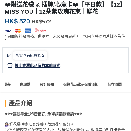
產
❤️附送花袋 & 插牌/心意卡❤️［平日款］【12】
品
MISS YOU｜12朵紫玫瑰花束｜鮮花
分
HK$ 520
HK$572
類
* 頁面資料及價格只供參考，未必及時更新，一切內容將以商戶版本為準
*
活
P
動
a
按此查看運費表
類
r
型
t
按此查看此品牌的其他款式
y
R
活
搞
運費表
自取點
預訂須知
保鮮花及乾花保養須知
保存時間
o
動
P
o
攻
a
m
產品介紹
略
r
到
t
⭐⭐⭐請提早最少5日預訂, 急單請盡快查詢⭐⭐⭐
會
y
鮮花需時處理＆護養，敬請提早預訂。
會
活
美
我們不能控制鮮花盛開的大小，只確保花材新鮮 及 根據其形態作出最合