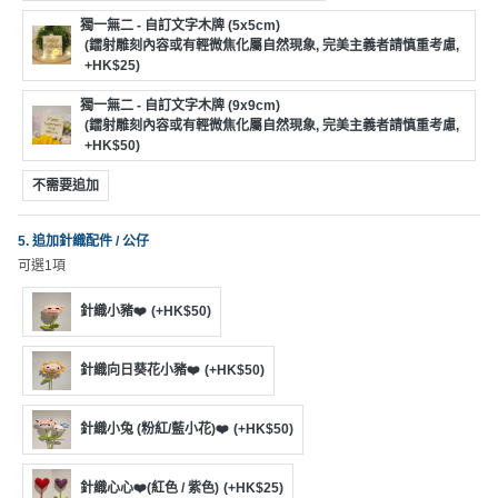
拖
獨一無二 - 自訂文字木牌 (5x5cm)
餐
(鐳射雕刻內容或有輕微焦化屬自然現象, 完美主義者請慎重考慮,
廳
+HK$25)
B
獨一無二 - 自訂文字木牌 (9x9cm)
(鐳射雕刻內容或有輕微焦化屬自然現象, 完美主義者請慎重考慮,
B
+HK$50)
Q
不需要追加
場
地
5. 追加針織配件 / 公仔
可選1項
新
奇
針織小豬❤️
(+HK$50)
玩
樂
針織向日葵花小豬❤️
(+HK$50)
體
驗
針織小兔 (粉紅/藍小花)❤️
(+HK$50)
手
針織心心❤️(紅色 / 紫色)
(+HK$25)
作