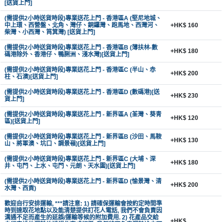
[送貨上門]
(需提供2小時送貨時段)專業送花上門 - 香港區A (堅尼地城、
中上環、西營盤、北角、灣仔、銅鑼灣、跑馬地、西灣河、
+HK$ 160
柴灣、小西灣、筲箕灣) [送貨上門]
(需提供2小時送貨時段)專業送花上門 - 香港區B (薄扶林-數
+HK$ 180
碼港除外、香港仔、鴨脷洲、淺水灣)[送貨上門]
(需提供2小時送貨時段)專業送花上門 - 香港區C (半山、赤
+HK$ 200
柱、石澳)[送貨上門]
(需提供2小時送貨時段)專業送花上門 - 香港區D (數碼港)[送
+HK$ 230
貨上門]
(需提供2小時送貨時段)專業送花上門 - 新界區A (荃灣、葵青
+HK$ 120
區)[送貨上門]
(需提供2小時送貨時段)專業送花上門 - 新界區B (沙田、馬鞍
+HK$ 130
山、將軍澳、坑口、調景嶺)[送貨上門]
(需提供2小時送貨時段)專業送花上門 - 新界區C (大埔、深
+HK$ 180
井、屯門、上水、屯門、元朗、天水圍)[送貨上門]
(需提供2小時送貨時段)專業送花上門 - 新界區D (愉景灣、清
+HK$ 200
水灣、西貢)
歡迎自行安排運輸, ***請注意: 1) 請確保運輸會按約定時間準
時到達取花地點以及能清楚提供訂花人電話, 我們不會負責因
溝通不足而產生的延誤/運輸等候的附加費用. 2) 花產品交給
+HK$