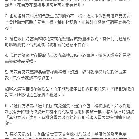
誤差，花束及花藝禮品與照片可能稍有差別。
2. 由於各種花材其顏色及生長形態均不一樣，故未能做到每個產品與在
平台所顯示的照片完全一樣。若花材缺貨，花藝師將會適時調整更換花
材。
3. 請在收貨時當面確認花束或花藝禮品的數量和款式，有任何問題請即
時聯絡我們，否則期後出現相關問題恕不負責。
4. 我們建議顧客在提取花束及花藝禮品時小心處理，避免因過多的晃動
而導致禮品受損。
5. 因花束及花藝禮品需要提前準備，訂單一經付款後恕無法取消或更
改，已付金額恕不獲退回。
如客人選擇自取花藝禮品，而未能於指定日期內提取花束，將作自動取消
訂單，所繳付之金額將不獲退回。
6. 若送貨方法為「送上門」或免運費，送貨不包上樓梯服務，如收貨地
址沒有升降機或位於升降機不到的樓層或電梯位於一樓，客人落單時須於
「其他要求」注明，有機會需要收到額外費用或客人需要親身到樓下取
貨。
7. 惡劣天氣安排：如取貨當天天文台懸掛八號以上暴風信號及黑色暴