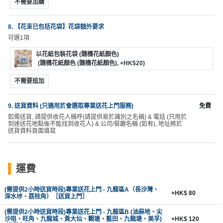
不需要加購
8. 【花束已包括花袋】花袋額外要求
可選1項
以花紙包裝花袋 (隨機花紙顏色)
(隨機花紙顏色 (隨機花紙顏色), +HK$20)
不需要追加
9. 送貨資料 (只適用於會選取專業送花上門服務)
免費
如需送貨, 請提供收花人稱呼(請提供易於識別之名稱) & 電話 (只用於
到達送花地點後不能找到收花人) & 公司/餐廳名稱 (如有), 地址將於
送貨資料頁面填寫
運費
(需提供2小時送貨時段)專業送花上門 - 九龍區A（長沙灣、
+HK$ 80
深水埗、荔枝角）［送貨上門］
(需提供2小時送貨時段)專業送花上門 - 九龍區B (油麻地、尖
沙咀、旺角、九龍城、黃大仙、觀塘、藍田、九龍塘、美孚)
+HK$ 120