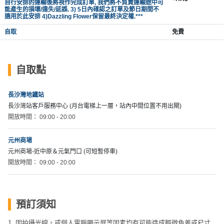
自行安排的運輸後將視作完成訂單, 我們將不負責運輸途中可
能產生的損壞/違失/延誤. 3) 5日內確認之訂單及節日期間不
適用於此安排 4)Dazzling Flower保留最終決定權.***
自取
免費
自取點
長沙灣地鐵站
長沙灣站客戶服務中心 (月台電梯上一層，站內中間位置不用出閘)
開放時間： 09:00 - 20:00
元州商場
元州商場-近中原＆元氣門口 (可短暫停車)
開放時間： 09:00 - 20:00
預訂須知
1. 因拍攝光線，或個人電腦顯示屏等因素均有可能造成輕微色差或尺寸