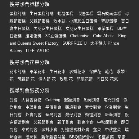
搜尋熱門蛋糕分類
蛋糕訂購
生日蛋糕訂購
翻糖蛋糕
卡通蛋糕
雲石鏡面蛋糕
母
親節蛋糕
父親節蛋糕
散水餅
小朋友生日蛋糕
聖誕蛋糕
百日
宴生日蛋糕
男朋友生日蛋糕
女朋友生日蛋糕
畢業蛋糕
BB生
日蛋糕
結婚蛋糕
3D立體蛋糕
Chateraise
Cake Aholic
King
and Queens Sweet Factory
SURPRiZE U
太子餅店 Prince
Bakery
LIFETASTIC
搜尋熱門花束分類
花束訂購
畢業花束
生日花束
求婚花束
保鮮花
乾花
求婚
花
母親節 花
情人節 花
玫瑰 花
開張花籃
向日葵 花束
搜尋到會服務分類
到會
大食會食物
Catering
聖誕到會
船河到會
屯門到會
派
對到會
中環到會
平價到會
觀塘到會
素食到會
企業到會
生
日到會
外賣到會
荃灣到會
灣仔到會
婚禮到會
新春到會
飯
盒便當到會
父親節到會
親子到會
到會小食
中秋節到會
即日
到會
泰式到會
派對小食
打邊爐食材外賣
盆菜
中秋盆菜
燒
烤食物
燒烤包
新年新春盆菜
BBQ燒烤食材
冬至盆菜
聖誕