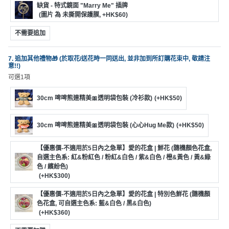
缺貨 - 特式鏡面 "Marry Me" 插牌
(圖片 為 未撕開保護膜, +HK$60)
不需要追加
7. 追加其他禮物🎁 (於取花/送花時一同送出, 並非加到所訂購花束中, 敬請注
意!!)
可選1項
30cm 啤啤熊連精美🎀透明袋包裝 (冷衫款)
(+HK$50)
30cm 啤啤熊連精美🎀透明袋包裝 (心心Hug Me款)
(+HK$50)
【優惠價-不適用於5日內之急單】愛的花盒 | 鮮花 (隨機顏色花盒,
自選主色系: 紅&粉紅色 / 粉紅&白色 / 紫&白色 / 橙&黃色 / 黃&綠
色 / 繽紛色)
(+HK$300)
【優惠價-不適用於5日內之急單】愛的花盒 | 特別色鮮花 (隨機顏
色花盒, 可自選主色系: 藍&白色 / 黑&白色)
(+HK$360)