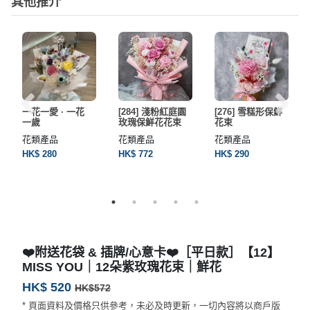
其他推介
一花一愛 · 一花
[284] 淺粉紅庭園
[276] 雪糕形保鮮
一歲
玫瑰保鮮花花束
花束
花類產品
花類產品
花類產品
HK$ 280
HK$ 772
HK$ 290
❤️附送花袋 & 插牌/心意卡❤️［平日款］【12】
MISS YOU｜12朵紫玫瑰花束｜鮮花
HK$ 520
HK$572
* 頁面資料及價格只供參考，未必及時更新，一切內容將以商戶版