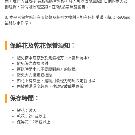
雨，我們的自取/送貨服務將會暫停。客人可以改期至原訂日期內兩天安
排送貨，詳情可致電查詢。在3號熱帶氣旋警告、
8. 本平台保留修訂有關條款及細則之權利。如有任何爭議，將以 ReUbird
最終決定作準。
保鮮花及乾花保養須知：
避免掂水或存放於潮濕地方（不需於澆水）
避免陽光直接照射
運送時請小心不要壓到前方的玫瑰
避免大力接觸或按壓
如花上有灰塵，建議用最輕力的風吹走就可以
由於香港濕度較高，建議會玻璃罩蓋著
保存時間：
鮮花：數天
乾花：2年或以上
保鮮花：2年或以上