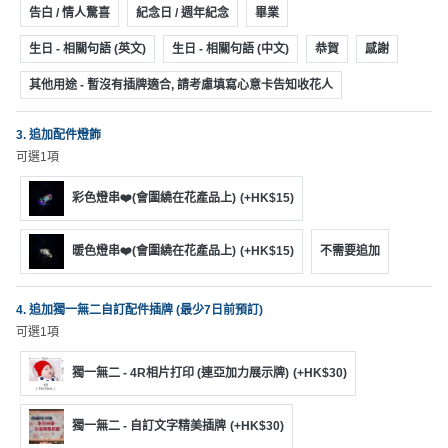
動
心
告白 / 情人驚喜
紀念日 / 週年紀念
畢業
們
場
願
婚
地
清
生日 - 相關句語 (英文)
生日 - 相關句語 (中文)
恭賀
感謝
禮
佈
單
其他用途 - 暫沒有插牌適合, 請考慮填寫心意卡告知收花人
置
親
用
3. 追加配件燈飾
子
品
可選1項
活
動
即
彩色燈串❤️(會圍繞在花產品上)
(+HK$15)
食
即
暖色燈串❤️(會圍繞在花產品上)
(+HK$15)
不需要追加
煮
系
列
4. 追加獨一無二自訂配件插牌 (最少7日前預訂)
可選1項
聚
獨一無二 - 4R相片打印 (連亞加力展示牌)
(+HK$30)
會
及
拍
獨一無二 - 自訂文字精美插牌
(+HK$30)