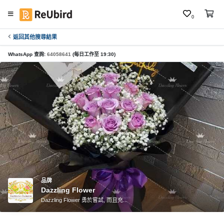
0
返回其他搜尋結果
繁
中
WhatsApp 查詢:
64058641
(每日工作至 19:30)
E
N
登
入
註
冊
品牌
Dazzling Flower
服
Dazzling Flower 勇於嘗試, 而且充...
務
及