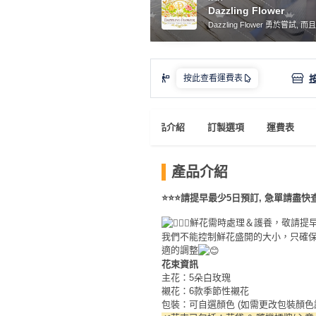
產
Dazzling Flower
品
Dazzling Flower 勇於嘗試, 而且
分
類
按此查看運費表
活
P
動
a
產品介紹
訂製選項
運費表
類
r
型
t
產品介紹
y
R
⭐⭐⭐請提早最少5日預訂, 急單請盡快
活
搞
o
動
P
鮮花需時處理＆護養，敬請提
o
我們不能控制鮮花盛開的大小，只確保
攻
a
m
適的調整
略
r
花束資訊
到
t
主花：5
朵白玫瑰
會
y
襯花：6
款季節性襯花
會
活
包裝：可自選顏色 (如需更改包裝顏色
美