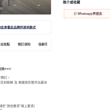
推介或收藏
充...
Whatsapp畀朋友
按此查看此品牌的其他款式
自取點
預訂須知
保鮮花及乾花保養須知
保存時間
查詢⭐⭐⭐
早預訂。
花材新鮮 及 根據其形態作出最合
請於"其他要求"填上要求)