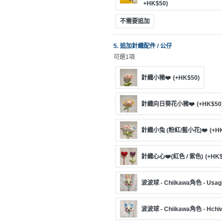
拖
+HK$50)
餐
不需要追加
廳
B
5. 追加針織配件 / 公仔
可選1項
B
Q
針織小豬❤️
(+HK$50)
場
地
針織向日葵花小豬❤️
(+HK$50
新
針織小兔 (粉紅/藍小花)❤️
(+H
奇
玩
針織心心❤️(紅色 / 紫色)
(+HK$
樂
體
波波球 - Chiikawa角色 - Usa
驗
手
波波球 - Chiikawa角色 - Hch
作