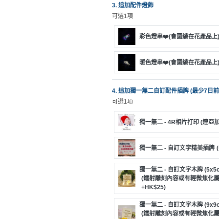
動
心
3. 追加配件燈飾
們
場
願
可選1項
婚
地
清
禮
佈
單
彩色燈串❤️(會圍繞在花產品上
置
親
用
暖色燈串❤️(會圍繞在花產品上
子
品
活
動
4. 追加獨一無二自訂配件插牌 (最少7日前
即
可選1項
食
即
獨一無二 - 4R相片打印 (連亞
煮
系
獨一無二 - 自訂文字精美插牌
列
獨一無二 - 自訂文字木牌 (5x5c
聚
(鐳射雕刻內容或有輕微焦化屬
會
+HK$25)
及
獨一無二 - 自訂文字木牌 (9x9c
拍
(鐳射雕刻內容或有輕微焦化屬