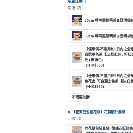
敬請注意!!)
可選1項
30cm 啤啤熊連精美🎀透明袋包
30cm 啤啤熊連精美🎀透明袋包裝
【優惠價-不適用於5日內之急單】
自選主色系: 紅&粉紅色 / 粉紅&白
色 / 繽紛色)
(+HK$300)
【優惠價-不適用於5日內之急單
色花盒, 可自選主色系: 藍&白色 
(+HK$360)
不需要加購
8. 【花束已包括花袋】花袋額外要求
可選1項
以花紙包裝花袋 (隨機花紙顏色