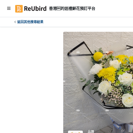
香港的送禮鮮花預訂平台
返回其他搜尋結果
繁
中
E
N
登
入
註
冊
服
務
及
品牌