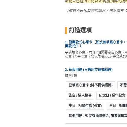
🌿花束已包括：花袋 & 隨機插牌/心意
員
朋
動
食
計
友
攻
［價錢不適用於特別節日，包括新年 或
劃
特
聚
略
色
會
蛋
訂造選項
社
慶
會
糕
交
祝
員
1. 隨機款式心意卡［如沒有填寫心意卡，
機款式)］）
軟
花
生
需
❤️請填寫心意卡內容 (如需要空白心意卡
件
束
日
知
心意卡")❤️心意卡會以隨機方式(手寫或列
及
拍
花
2. 花束用途 (只適用於選擇插牌)
拖
夾
藝
可選1項
時
禮
聯
已填寫心意卡 (將不提供插牌)
不需
企
間
品
絡
業
神
告白 / 情人驚喜
紀念日 / 週年紀念
我
/
訂
器
們
生日 - 相關句語 (英文)
生日 - 相關
公
製
關
司
情
禮
其他用途 - 暫沒有插牌適合, 請考慮
於
活
侶
物
我