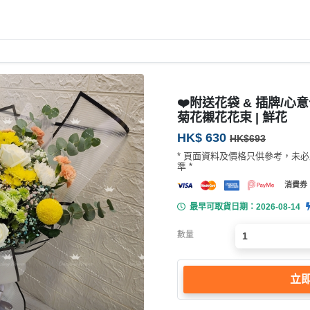
❤️附送花袋 & 插牌/心
菊花襯花花束 | 鮮花
HK$ 630
HK$693
* 頁面資料及價格只供參考，未
準 *
消費券
最早可取貨日期：2026-08-14
數量
立