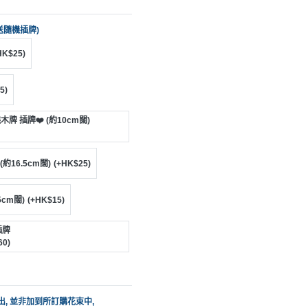
送隨機插牌)
HK$25)
5)
糕木牌 插牌❤️ (約10cm闊)
約16.5cm闊)
(+HK$25)
5cm闊)
(+HK$15)
插牌
0)
送出, 並非加到所訂購花束中,