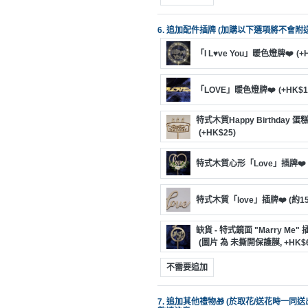
6. 追加配件插牌 (加購以下選項將不會附
「I L♥ve You」暖色燈牌❤️
(+
「LOVE」暖色燈牌❤️
(+HK$1
特式木質Happy Birthday 蛋
(+HK$25)
特式木質心形「Love」插牌❤️ (
特式木質「love」插牌❤️ (約1
缺貨 - 特式鏡面 "Marry Me" 
(圖片 為 未撕開保護膜, +HK$6
不需要追加
7. 追加其他禮物🎁 (於取花/送花時一同