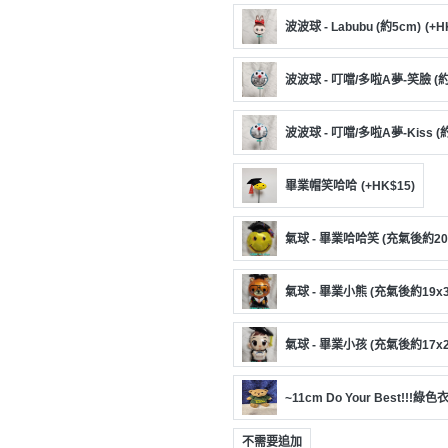
工
波波球 - Labubu (約5cm)
(+H
作
坊
波波球 - 叮噹/多啦A夢-笑臉 (約
戶
外
波波球 - 叮噹/多啦A夢-Kiss (
玩
樂
畢業帽笑哈哈
(+HK$15)
遊
氣球 - 畢業哈哈笑 (充氣後約20
艇
出
氣球 - 畢業小熊 (充氣後約19x3
租
氣球 - 畢業小孩 (充氣後約17x2
~11cm Do Your Best!!!
不需要追加