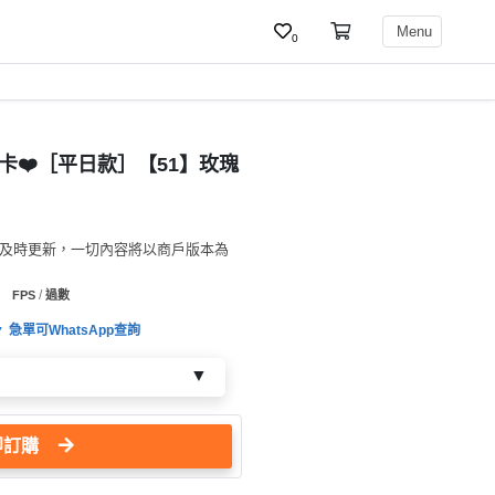
Menu
0
意卡❤️［平日款］【51】玫瑰
必及時更新，一切內容將以商戶版本為
/
FPS
過數
急單可WhatsApp查詢
即訂購