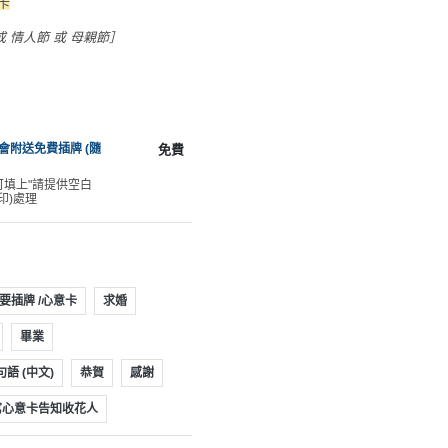
卡
 情人節 或 母親節］
會附送免費插牌 (隨
免費
可填上"請提供空白
印)處理
要插牌 /心意卡
求婚
畢業
句語 (中文)
恭賀
感謝
填寫心意卡告知收花人