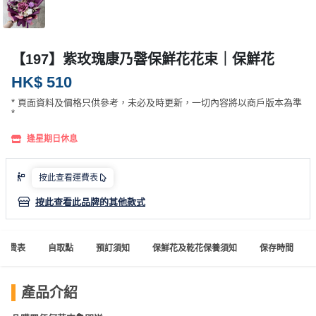
產
品
分
【197】紫玫瑰康乃韾保鮮花花束｜保鮮花
類
HK$ 510
* 頁面資料及價格只供參考，未必及時更新，一切內容將以商戶版本為準
活
P
*
動
a
類
r
逢星期日休息
型
t
y
按此查看運費表
R
按此查看此品牌的其他款式
活
搞
o
動
P
o
攻
a
m
運費表
自取點
預訂須知
保鮮花及乾花保養須知
保存時間
略
r
到
t
會
y
產品介紹
會
活
美