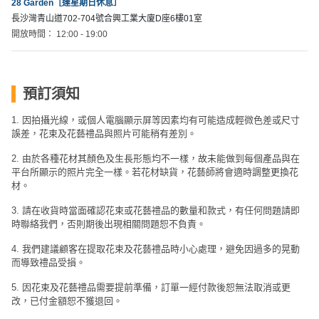
28 Garden［逢星期日休息］
長沙灣青山道702-704號合興工業大廈D座6樓01室
開放時間： 12:00 - 19:00
預訂須知
1. 因拍攝光線，或個人電腦顯示屏等因素均有可能造成輕微色差或尺寸
誤差，花束及花藝禮品與照片可能稍有差別。
2. 由於各種花材其顏色及生長形態均不一樣，故未能做到每個產品與在
平台所顯示的照片完全一樣。若花材缺貨，花藝師將會適時調整更換花
材。
3. 請在收貨時當面確認花束或花藝禮品的數量和款式，有任何問題請即
時聯絡我們，否則期後出現相關問題恕不負責。
4. 我們建議顧客在提取花束及花藝禮品時小心處理，避免因過多的晃動
而導致禮品受損。
5. 因花束及花藝禮品需要提前準備，訂單一經付款後恕無法取消或更
改，已付金額恕不獲退回。