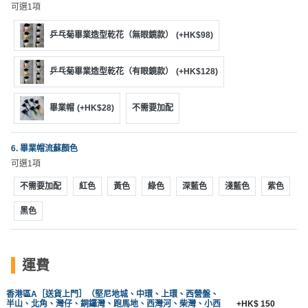
可選1項
工
作
乒乓菊畢業造型乾花（無眼鏡款）
(+HK$98)
坊
乒乓菊畢業造型乾花（有眼鏡款）
(+HK$128)
戶
外
玩
畢業帽
(+HK$28)
不需要加配
樂
6. 畢業帽流蘇顏色
遊
可選1項
艇
不需要加配
紅色
黃色
綠色
深藍色
淺藍色
紫色
出
租
黑色
運費
香港區A［送貨上門］（堅尼地城、中環、上環、西營盤、
半山、北角、灣仔、銅鑼灣、跑馬地、西灣河、柴灣、小西
+HK$ 150