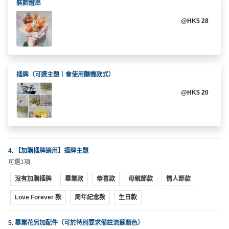
拖
裝飾燈串
餐
@HK$ 28
廳
B
B
Q
插牌（可選主題｜會使用隨機款式）
@HK$ 20
場
地
新
奇
4. 【加購插牌適用】插牌主題
玩
可選1項
樂
體
沒有加購插牌
畢業款
恭喜款
母親節款
情人節款
驗
Love Forever 款
周年紀念款
生日款
手
5. 畢業花另加配件（可於特別要求備註流蘇顏色）
作