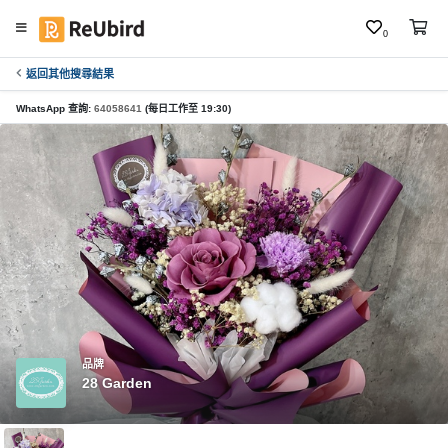
0
返回其他搜尋結果
繁
中
WhatsApp 查詢:
64058641
(每日工作至 19:30)
E
N
登
入
註
冊
品牌
28 Garden
服
務
及