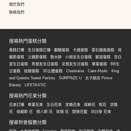
關於我們
聯絡我們
搜尋熱門蛋糕分類
蛋糕訂購
生日蛋糕訂購
翻糖蛋糕
卡通蛋糕
雲石鏡面蛋糕
母
親節蛋糕
父親節蛋糕
散水餅
小朋友生日蛋糕
聖誕蛋糕
百日
宴生日蛋糕
男朋友生日蛋糕
女朋友生日蛋糕
畢業蛋糕
BB生
日蛋糕
結婚蛋糕
3D立體蛋糕
Chateraise
Cake Aholic
King
and Queens Sweet Factory
SURPRiZE U
太子餅店 Prince
Bakery
LIFETASTIC
搜尋熱門花束分類
花束訂購
畢業花束
生日花束
求婚花束
保鮮花
乾花
求婚
花
母親節 花
情人節 花
玫瑰 花
開張花籃
向日葵 花束
搜尋到會服務分類