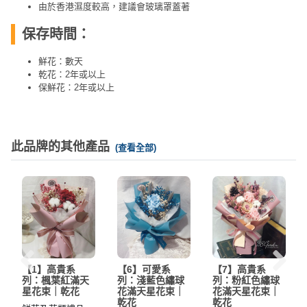
由於香港濕度較高，建議會玻璃罩蓋著
保存時間：
鮮花：數天
乾花：2年或以上
保鮮花：2年或以上
此品牌的其他產品
(查看全部)
【1】高貴系
【6】可愛系
【7】高貴系
列：楓葉紅滿天
列：淺藍色繡球
列：粉紅色繡球
星花束｜乾花
花滿天星花束｜
花滿天星花束｜
乾花
乾花