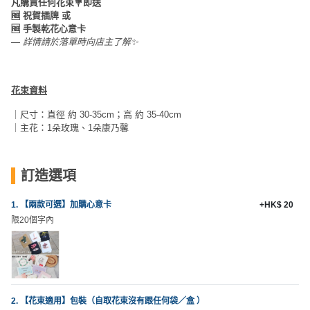
凡購買任何花束💐即送
員
朋
動
食
🆓 祝賀插牌 或
計
友
攻
🆓 手製乾花心意卡
劃
特
聚
略
— 詳情請於落單時向店主了解✨
色
會
蛋
社
慶
會
糕
花束資料
交
祝
員
｜尺寸：直徑 約 30-35cm；高 約 35-40cm
軟
花
生
需
｜主花：1朵玫瑰、1朵康乃馨
件
束
日
知
及
拍
花
訂造選項
拖
夾
藝
時
禮
聯
1. 【兩款可選】加購心意卡
+HK$ 20
企
間
品
限20個字內
絡
業
神
我
/
訂
器
們
公
製
關
司
情
禮
於
活
侶
物
2. 【花束適用】包裝（自取花束沒有跟任何袋／盒 ）
我