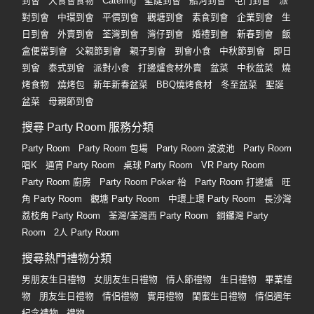
到會
大食會食物
Catering
聖誕到會
船河到會
屯門到會
派
對到會
中環到會
平價到會
觀塘到會
素食到會
企業到會
生
日到會
外賣到會
荃灣到會
灣仔到會
婚禮到會
新春到會
飯
盒便當到會
父親節到會
親子到會
到會小食
中秋節到會
即日
到會
泰式到會
派對小食
打邊爐食材外賣
盆菜
中秋盆菜
燒
烤食物
燒烤包
新年新春盆菜
BBQ燒烤食材
冬至盆菜
聖誕
盆菜
母親節到會
搜尋 Party Room 服務分類
Party Room
Party Room 包場
Party Room 波波池
Party Room
唱K
通宵 Party Room
桌球 Party Room
VR Party Room
Party Room 廚房
Party Room Poker 枱
Party Room 打邊爐
旺
角 Party Room
觀塘 Party Room
中環上環 Party Room
長沙灣
荔枝角 Party Room
荃灣/荃灣西 Party Room
銅鑼灣 Party
Room
2人 Party Room
搜尋熱門禮物分類
男朋友生日禮物
女朋友生日禮物
情人節禮物
生日禮物
畢業禮
物
朋友生日禮物
情侶禮物
實用禮物
閨蜜生日禮物
情侶週年
紀念禮物
禮物