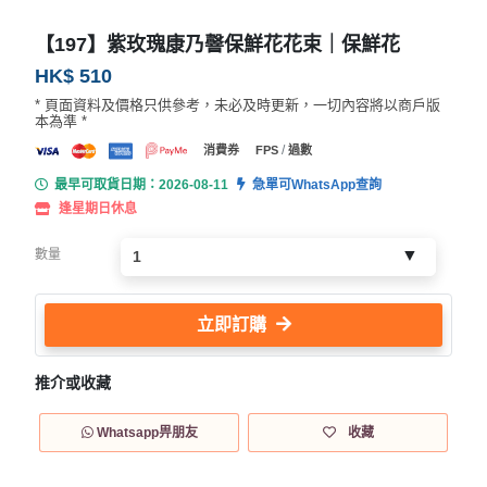
【197】紫玫瑰康乃韾保鮮花花束｜保鮮花
HK$ 510
* 頁面資料及價格只供參考，未必及時更新，一切內容將以商戶版
本為準 *
/
消費券
FPS
過數
最早可取貨日期：2026-08-11
急單可WhatsApp查詢
逢星期日休息
數量
立即訂購
推介或收藏
Whatsapp畀朋友
收藏