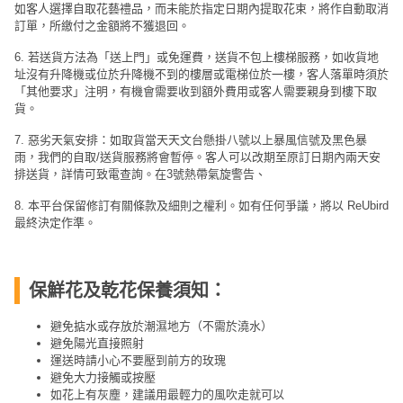
如客人選擇自取花藝禮品，而未能於指定日期內提取花束，將作自動取消
訂單，所繳付之金額將不獲退回。
6. 若送貨方法為「送上門」或免運費，送貨不包上樓梯服務，如收貨地
址沒有升降機或位於升降機不到的樓層或電梯位於一樓，客人落單時須於
「其他要求」注明，有機會需要收到額外費用或客人需要親身到樓下取
貨。
7. 惡劣天氣安排：如取貨當天天文台懸掛八號以上暴風信號及黑色暴
雨，我們的自取/送貨服務將會暫停。客人可以改期至原訂日期內兩天安
排送貨，詳情可致電查詢。在3號熱帶氣旋警告、
8. 本平台保留修訂有關條款及細則之權利。如有任何爭議，將以 ReUbird
最終決定作準。
保鮮花及乾花保養須知：
避免掂水或存放於潮濕地方（不需於澆水）
避免陽光直接照射
運送時請小心不要壓到前方的玫瑰
避免大力接觸或按壓
如花上有灰塵，建議用最輕力的風吹走就可以