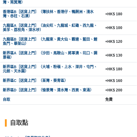
灣、筲箕灣）
香港區B［送貨上門］（薄扶林、香港仔、鴨脷洲、淺水
+HK$ 180
灣、赤柱、石澳）
九龍區A［送貨上門］（油尖旺、九龍城、紅磡、西九龍、
+HK$ 100
美孚、荔枝角、深水埗）
九龍區B［送貨上門］（九龍東、黃大仙、觀塘、藍田、鯉
+HK$ 120
魚門、畢架山）
新界區A［送貨上門］（沙田、馬鞍山、將軍澳、坑口、調
+HK$ 130
景嶺）
新界區B［送貨上門］（大埔、粉嶺、上水、深井、屯門、
+HK$ 180
元朗、天水圍）
新界區C［送貨上門］（荃灣、葵青區）
+HK$ 160
新界區D［送貨上門］（愉景灣、清水灣、西貢、東涌）
+HK$ 200
自取
免費
自取點