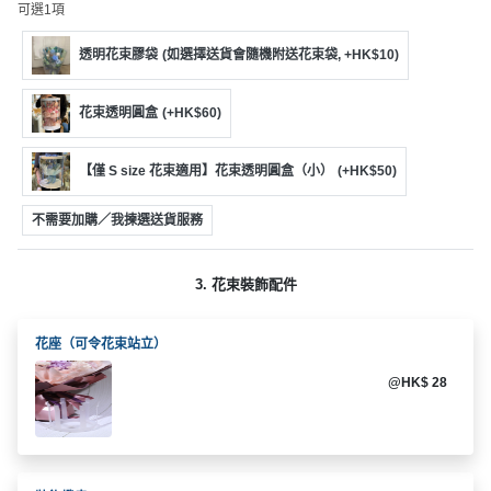
動
心
可選1項
們
場
願
婚
地
清
透明花束膠袋
(如選擇送貨會隨機附送花束袋, +HK$10)
禮
佈
單
置
花束透明圓盒
(+HK$60)
親
用
子
品
【僅 S size 花束適用】花束透明圓盒（小）
(+HK$50)
活
動
即
不需要加購／我揀選送貨服務
食
即
3. 花束裝飾配件
煮
系
列
花座（可令花束站立）
@HK$ 28
聚
會
及
拍