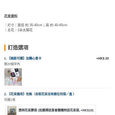
員
朋
動
食
計
友
攻
劃
特
聚
略
花束資料
色
會
｜尺寸：直徑 約 35-40cm；高 約 40-45cm
蛋
｜主花：1朵太陽花
社
慶
會
糕
交
祝
員
軟
花
生
需
訂造選項
件
束
日
知
及
1. 【兩款可選】加購心意卡
+HK$ 20
拍
花
限20個字內
拖
夾
藝
時
禮
聯
企
間
品
絡
業
神
我
/
訂
器
們
2. 【花束適用】包裝（自取花束沒有跟任何袋／盒 ）
公
製
可選1項
關
司
情
禮
於
活
侶
物
透明花束膠袋
(如選擇送貨會隨機附送花束袋, +HK$10)
我