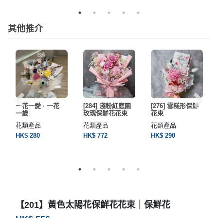
其他推介
一花一愛 · 一花
[284] 淺粉紅庭園
[276] 雪糕形保鮮
一歲
玫瑰保鮮花花束
花束
花類產品
花類產品
花類產品
HK$ 280
HK$ 772
HK$ 290
【201】黃色太陽花保鮮花花束｜保鮮花