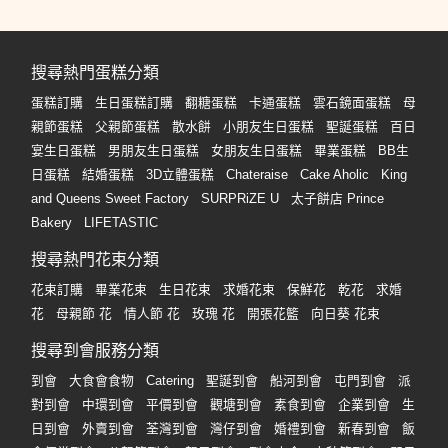
搜尋熱門蛋糕分類
蛋糕訂購
生日蛋糕訂購
翻糖蛋糕
卡通蛋糕
雲石鏡面蛋糕
母
親節蛋糕
父親節蛋糕
散水餅
小朋友生日蛋糕
聖誕蛋糕
百日
宴生日蛋糕
男朋友生日蛋糕
女朋友生日蛋糕
畢業蛋糕
BB生
日蛋糕
結婚蛋糕
3D立體蛋糕
Chateraise
Cake Aholic
King
and Queens Sweet Factory
SURPRiZE U
太子餅店 Prince
Bakery
LIFETASTIC
搜尋熱門花束分類
花束訂購
畢業花束
生日花束
求婚花束
保鮮花
乾花
求婚
花
母親節 花
情人節 花
玫瑰 花
開張花籃
向日葵 花束
搜尋到會服務分類
到會
大食會食物
Catering
聖誕到會
船河到會
屯門到會
派
對到會
中環到會
平價到會
觀塘到會
素食到會
企業到會
生
日到會
外賣到會
荃灣到會
灣仔到會
婚禮到會
新春到會
飯