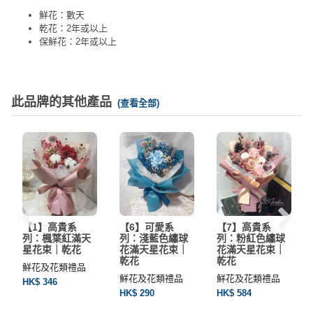
鮮花：數天
乾花：2年或以上
保鮮花：2年或以上
此品牌的其他產品
(查看全部)
【1】高貴系
【6】可愛系
【7】高貴系
列：楓葉紅滿天
列：淺藍色繡球
列：粉紅色繡球
星花束｜乾花
花滿天星花束｜
花滿天星花束｜
乾花
乾花
鮮花及花類禮品
鮮花及花類禮品
鮮花及花類禮品
HK$ 346
HK$ 290
HK$ 584