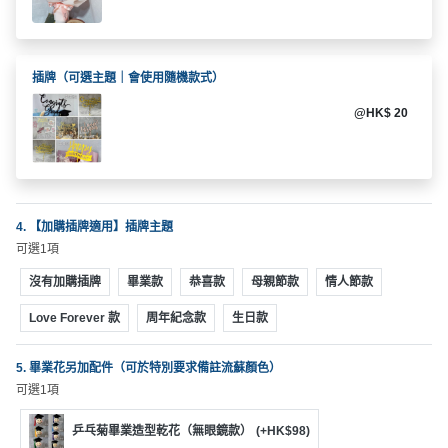
拖
餐
廳
插牌（可選主題｜會使用隨機款式）
B
@HK$ 20
B
Q
場
地
4. 【加購插牌適用】插牌主題
可選1項
新
奇
沒有加購插牌
畢業款
恭喜款
母親節款
情人節款
玩
Love Forever 款
周年紀念款
生日款
樂
體
5. 畢業花另加配件（可於特別要求備註流蘇顏色）
驗
可選1項
手
乒乓菊畢業造型乾花（無眼鏡款）
(+HK$98)
作