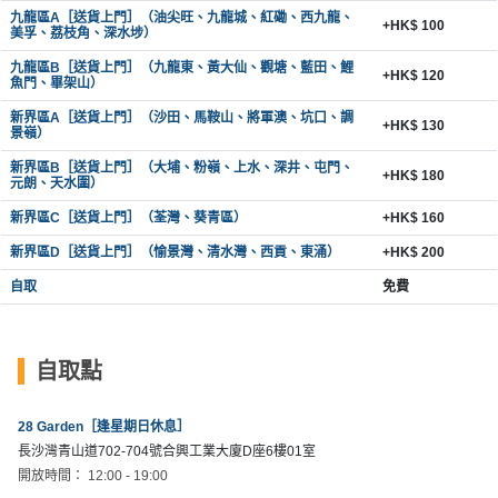
九龍區A［送貨上門］（油尖旺、九龍城、紅磡、西九龍、
+HK$ 100
美孚、荔枝角、深水埗）
九龍區B［送貨上門］（九龍東、黃大仙、觀塘、藍田、鯉
+HK$ 120
魚門、畢架山）
新界區A［送貨上門］（沙田、馬鞍山、將軍澳、坑口、調
+HK$ 130
景嶺）
新界區B［送貨上門］（大埔、粉嶺、上水、深井、屯門、
+HK$ 180
元朗、天水圍）
新界區C［送貨上門］（荃灣、葵青區）
+HK$ 160
新界區D［送貨上門］（愉景灣、清水灣、西貢、東涌）
+HK$ 200
自取
免費
自取點
28 Garden［逢星期日休息］
長沙灣青山道702-704號合興工業大廈D座6樓01室
開放時間： 12:00 - 19:00