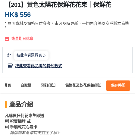
產
【201】黃色太陽花保鮮花花束｜保鮮花
品
HK$ 556
分
* 頁面資料及價格只供參考，未必及時更新，一切內容將以商戶版本為準
類
*
逢星期日休息
活
P
動
a
按此查看運費表
類
r
按此查看此品牌的其他款式
型
t
y
R
運費表
自取點
預訂須知
保鮮花及乾花保養須知
保存時間
活
搞
o
動
P
o
攻
a
m
產品介紹
略
r
凡購買任何花束💐即送
到
t
🆓 祝賀插牌 或
會
y
🆓 手製乾花心意卡
會
活
美
— 詳情請於落單時向店主了解✨