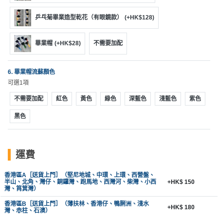
工
乒乓菊畢業造型乾花（有眼鏡款）
(+HK$128)
作
坊
畢業帽
(+HK$28)
不需要加配
戶
外
6. 畢業帽流蘇顏色
玩
可選1項
樂
不需要加配
紅色
黃色
綠色
深藍色
淺藍色
紫色
遊
黑色
艇
出
租
運費
香港區A［送貨上門］（堅尼地城、中環、上環、西營盤、
半山、北角、灣仔、銅鑼灣、跑馬地、西灣河、柴灣、小西
+HK$ 150
灣、筲箕灣）
香港區B［送貨上門］（薄扶林、香港仔、鴨脷洲、淺水
+HK$ 180
灣、赤柱、石澳）