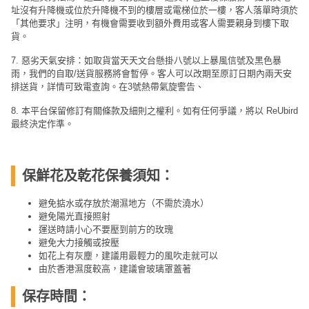
址沒有升降機或位於升降機不到的樓層或電梯位於一樓，客人落單時須於
「其他要求」注明，有機會需要收到額外費用或客人需要親身到樓下取
貨。
7. 惡劣天氣安排：如取貨當天天文台懸掛八號以上暴風信號及黑色暴
雨，我們的自取/送貨服務將會暫停。客人可以改期至原訂日期內兩天安
排送貨，詳情可致電查詢。在3號熱帶氣旋警告、
8. 本平台保留修訂有關條款及細則之權利。如有任何爭議，將以 ReUbird
最終決定作準。
保鮮花及乾花保養須知：
避免掂水或存放於潮濕地方（不需於澆水）
避免陽光直接照射
運送時請小心不要壓到前方的玫瑰
避免大力接觸或按壓
如花上有灰塵，建議用最輕力的風吹走就可以
由於香港濕度較高，建議會玻璃罩蓋著
保存時間：