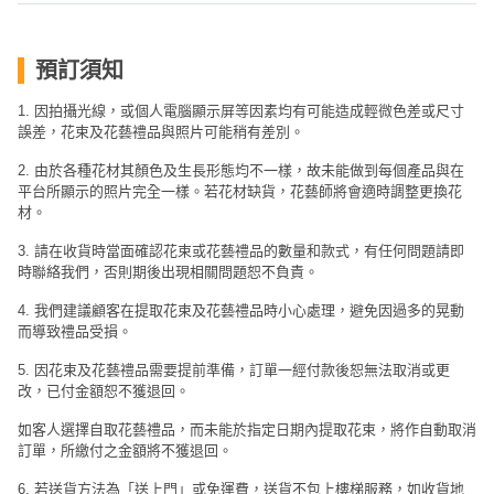
預訂須知
1. 因拍攝光線，或個人電腦顯示屏等因素均有可能造成輕微色差或尺寸
誤差，花束及花藝禮品與照片可能稍有差別。
2. 由於各種花材其顏色及生長形態均不一樣，故未能做到每個產品與在
平台所顯示的照片完全一樣。若花材缺貨，花藝師將會適時調整更換花
材。
3. 請在收貨時當面確認花束或花藝禮品的數量和款式，有任何問題請即
時聯絡我們，否則期後出現相關問題恕不負責。
4. 我們建議顧客在提取花束及花藝禮品時小心處理，避免因過多的晃動
而導致禮品受損。
5. 因花束及花藝禮品需要提前準備，訂單一經付款後恕無法取消或更
改，已付金額恕不獲退回。
如客人選擇自取花藝禮品，而未能於指定日期內提取花束，將作自動取消
訂單，所繳付之金額將不獲退回。
6. 若送貨方法為「送上門」或免運費，送貨不包上樓梯服務，如收貨地