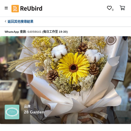
0
返回其他搜尋結果
繁
中
WhatsApp 查詢:
64058641
(每日工作至 19:30)
E
N
登
入
註
冊
品牌
28 Garden
服
務
及