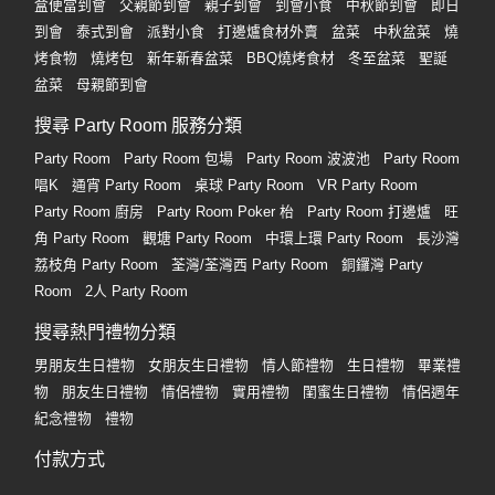
盒便當到會
父親節到會
親子到會
到會小食
中秋節到會
即日
到會
泰式到會
派對小食
打邊爐食材外賣
盆菜
中秋盆菜
燒
烤食物
燒烤包
新年新春盆菜
BBQ燒烤食材
冬至盆菜
聖誕
盆菜
母親節到會
搜尋 Party Room 服務分類
Party Room
Party Room 包場
Party Room 波波池
Party Room
唱K
通宵 Party Room
桌球 Party Room
VR Party Room
Party Room 廚房
Party Room Poker 枱
Party Room 打邊爐
旺
角 Party Room
觀塘 Party Room
中環上環 Party Room
長沙灣
荔枝角 Party Room
荃灣/荃灣西 Party Room
銅鑼灣 Party
Room
2人 Party Room
搜尋熱門禮物分類
男朋友生日禮物
女朋友生日禮物
情人節禮物
生日禮物
畢業禮
物
朋友生日禮物
情侶禮物
實用禮物
閨蜜生日禮物
情侶週年
紀念禮物
禮物
付款方式