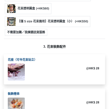
動
心
們
場
願
花束透明圓盒
(+HK$60)
婚
地
清
禮
佈
單
【僅 S size 花束適用】花束透明圓盒（小）
(+HK$50)
置
親
用
不需要加購／我揀選送貨服務
子
品
活
動
即
3. 花束裝飾配件
食
即
花座（可令花束站立）
煮
@HK$ 28
系
列
聚
會
裝飾燈串
及
@HK$ 28
拍