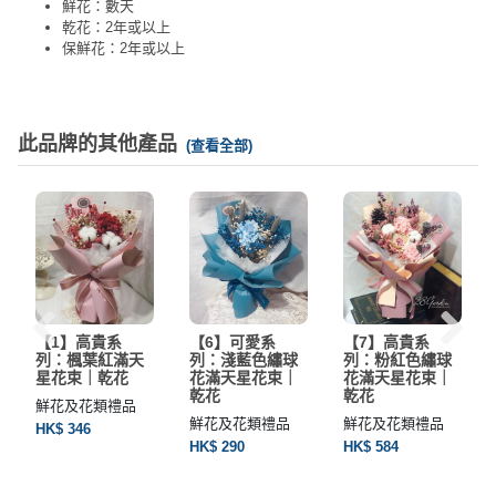
鮮花：數天
乾花：2年或以上
保鮮花：2年或以上
此品牌的其他產品
(查看全部)
【1】高貴系
【6】可愛系
【7】高貴系
列：楓葉紅滿天
列：淺藍色繡球
列：粉紅色繡球
星花束｜乾花
花滿天星花束｜
花滿天星花束｜
乾花
乾花
鮮花及花類禮品
鮮花及花類禮品
鮮花及花類禮品
HK$ 346
HK$ 290
HK$ 584