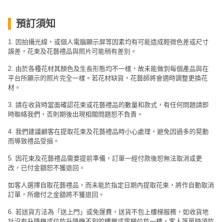
預訂須知
1. 因拍攝光線，或個人電腦顯示屏等因素均有可能造成輕微色差或尺寸
誤差，花束及花藝禮品與照片可能稍有差別。
2. 由於各種花材其顏色及生長形態均不一樣，故未能做到每個產品與在
平台所顯示的照片完全一樣。若花材缺貨，花藝師將會適時調整更換花
材。
3. 請在收貨時當面確認花束或花藝禮品的數量和款式，有任何問題請即
時聯絡我們，否則期後出現相關問題恕不負責。
4. 我們建議顧客在提取花束及花藝禮品時小心處理，避免因過多的晃動
而導致禮品受損。
5. 因花束及花藝禮品需要提前準備，訂單一經付款後恕無法取消或更
改，已付金額恕不獲退回。
如客人選擇自取花藝禮品，而未能於指定日期內提取花束，將作自動取消
訂單，所繳付之金額將不獲退回。
6. 若送貨方法為「送上門」或免運費，送貨不包上樓梯服務，如收貨地
址沒有升降機或位於升降機不到的樓層或電梯位於一樓，客人落單時須於