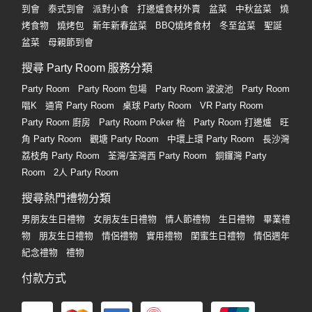
到會
泰式到會
派對小食
打邊爐食材外賣
盆菜
中秋盆菜
燒
烤食物
燒烤包
新年新春盆菜
BBQ燒烤食材
冬至盆菜
聖誕
盆菜
母親節到會
搜尋 Party Room 服務分類
Party Room
Party Room 包場
Party Room 波波池
Party Room
唱K
通宵 Party Room
桌球 Party Room
VR Party Room
Party Room 廚房
Party Room Poker 枱
Party Room 打邊爐
旺
角 Party Room
觀塘 Party Room
中環上環 Party Room
長沙灣
荔枝角 Party Room
荃灣/荃灣西 Party Room
銅鑼灣 Party
Room
2人 Party Room
搜尋熱門禮物分類
男朋友生日禮物
女朋友生日禮物
情人節禮物
生日禮物
畢業禮
物
朋友生日禮物
情侶禮物
實用禮物
閨蜜生日禮物
情侶週年
紀念禮物
禮物
付款方式