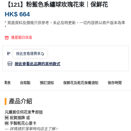
產
【121】粉藍色系繡球玫瑰花束｜保鮮花
品
HK$ 664
分
* 頁面資料及價格只供參考，未必及時更新，一切內容將以商戶版本為準
類
*
逢星期日休息
活
P
動
a
按此查看運費表
類
r
按此查看此品牌的其他款式
型
t
y
R
運費表
自取點
預訂須知
保鮮花及乾花保養須知
保存時間
活
搞
o
動
P
o
攻
a
m
產品介紹
略
r
凡購買任何花束💐即送
到
t
🆓 祝賀插牌 或
會
y
🆓 手製乾花心意卡
會
活
美
— 詳情請於落單時向店主了解✨