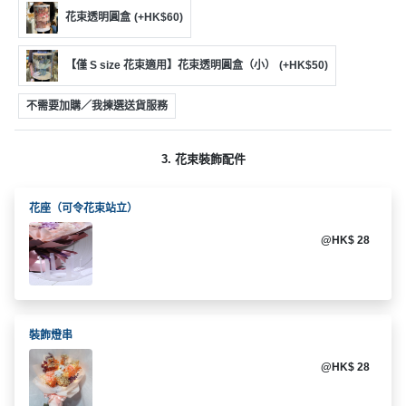
動
心
們
花束透明圓盒
(+HK$60)
場
願
婚
地
清
禮
佈
單
【僅 S size 花束適用】花束透明圓盒（小）
(+HK$50)
置
親
不需要加購／我揀選送貨服務
用
子
品
活
3. 花束裝飾配件
動
即
食
花座（可令花束站立）
即
煮
@HK$ 28
系
列
聚
裝飾燈串
會
及
@HK$ 28
拍