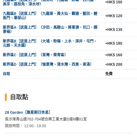
+HK$ 100
美孚、荔枝角、深水埗）
九龍區B［送貨上門］（九龍東、黃大仙、觀塘、藍田、鯉
+HK$ 120
魚門、畢架山）
新界區A［送貨上門］（沙田、馬鞍山、將軍澳、坑口、調
+HK$ 130
景嶺）
新界區B［送貨上門］（大埔、粉嶺、上水、深井、屯門、
+HK$ 180
元朗、天水圍）
新界區C［送貨上門］（荃灣、葵青區）
+HK$ 160
新界區D［送貨上門］（愉景灣、清水灣、西貢、東涌）
+HK$ 200
自取
免費
自取點
28 Garden［逢星期日休息］
長沙灣青山道702-704號合興工業大廈D座6樓01室
開放時間： 12:00 - 19:00