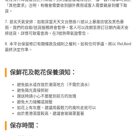
「其他要求」注明，有機會需要收到額外費用或客人需要親身到樓下取
貨。
7. 惡劣天氣安排：如取貨當天天文台懸掛八號以上暴風信號及黑色暴
雨，我們的自取/送貨服務將會暫停。客人可以改期至原訂日期內兩天安
排送貨，詳情可致電查詢。在3號熱帶氣旋警告、
8. 本平台保留修訂有關條款及細則之權利。如有任何爭議，將以 ReUbird
最終決定作準。
保鮮花及乾花保養須知：
避免掂水或存放於潮濕地方（不需於澆水）
避免陽光直接照射
運送時請小心不要壓到前方的玫瑰
避免大力接觸或按壓
如花上有灰塵，建議用最輕力的風吹走就可以
由於香港濕度較高，建議會玻璃罩蓋著
保存時間：