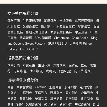
搜尋熱門蛋糕分類
蛋糕訂購
生日蛋糕訂購
翻糖蛋糕
卡通蛋糕
雲石鏡面蛋糕
母
親節蛋糕
父親節蛋糕
散水餅
小朋友生日蛋糕
聖誕蛋糕
百日
宴生日蛋糕
男朋友生日蛋糕
女朋友生日蛋糕
畢業蛋糕
BB生
日蛋糕
結婚蛋糕
3D立體蛋糕
Chateraise
Cake Aholic
King
and Queens Sweet Factory
SURPRiZE U
太子餅店 Prince
Bakery
LIFETASTIC
搜尋熱門花束分類
花束訂購
畢業花束
生日花束
求婚花束
保鮮花
乾花
求婚
花
母親節 花
情人節 花
玫瑰 花
開張花籃
向日葵 花束
搜尋到會服務分類
到會
大食會食物
Catering
聖誕到會
船河到會
屯門到會
派
對到會
中環到會
平價到會
觀塘到會
素食到會
企業到會
生
日到會
外賣到會
荃灣到會
灣仔到會
婚禮到會
新春到會
飯
盒便當到會
父親節到會
親子到會
到會小食
中秋節到會
即日