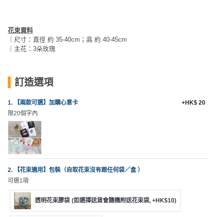
員
朋
動
食
計
友
攻
劃
特
聚
略
花束資料
色
會
｜尺寸：直徑 約 35-40cm；高 約 40-45cm
｜主花：3朵玫瑰
蛋
社
慶
會
糕
交
祝
員
訂造選項
軟
花
生
需
件
束
日
知
1. 【兩款可選】加購心意卡
+HK$ 20
及
限20個字內
拍
花
拖
夾
藝
時
禮
聯
企
間
品
絡
業
神
我
2. 【花束適用】包裝（自取花束沒有跟任何袋／盒 ）
/
訂
器
們
可選1項
公
製
關
司
情
禮
於
透明花束膠袋
(如選擇送貨會隨機附送花束袋, +HK$10)
活
侶
物
我