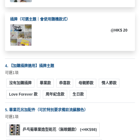
拖
餐
廳
插牌（可選主題｜會使用隨機款式）
B
@HK$ 20
B
Q
場
地
4. 【加購插牌適用】插牌主題
可選1項
新
沒有加購插牌
畢業款
恭喜款
母親節款
情人節款
奇
玩
Love Forever 款
周年紀念款
生日款
樂
體
5. 畢業花另加配件（可於特別要求備註流蘇顏色）
驗
可選1項
乒乓菊畢業造型乾花（無眼鏡款）
(+HK$98)
手
作