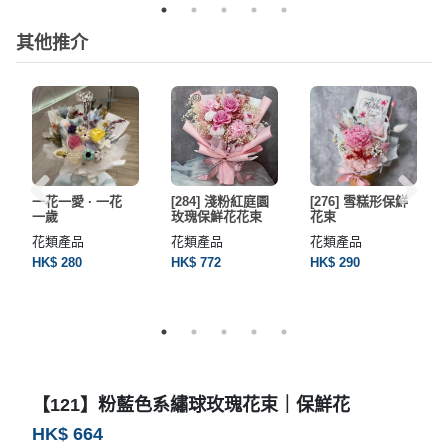
其他推介
一花一愛 · 一花
[284] 淺粉紅庭園
[276] 雪糕形保鮮
一歲
玫瑰保鮮花花束
花束
花類產品
花類產品
花類產品
HK$ 280
HK$ 772
HK$ 290
【121】粉藍色系繡球玫瑰花束｜保鮮花
HK$ 664