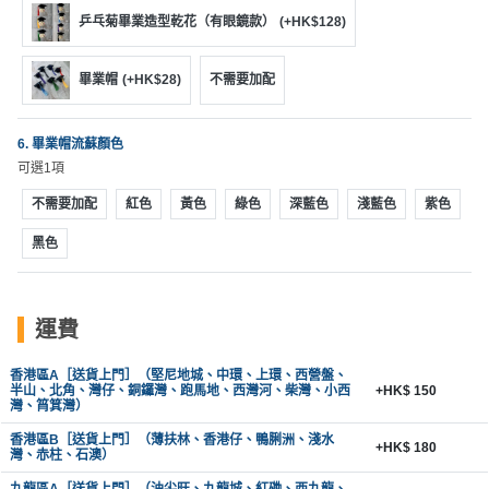
工
乒乓菊畢業造型乾花（有眼鏡款）
(+HK$128)
作
坊
畢業帽
(+HK$28)
不需要加配
戶
6. 畢業帽流蘇顏色
外
可選1項
玩
樂
不需要加配
紅色
黃色
綠色
深藍色
淺藍色
紫色
黑色
遊
艇
出
租
運費
香港區A［送貨上門］（堅尼地城、中環、上環、西營盤、
半山、北角、灣仔、銅鑼灣、跑馬地、西灣河、柴灣、小西
+HK$ 150
灣、筲箕灣）
香港區B［送貨上門］（薄扶林、香港仔、鴨脷洲、淺水
+HK$ 180
灣、赤柱、石澳）
九龍區A［送貨上門］（油尖旺、九龍城、紅磡、西九龍、