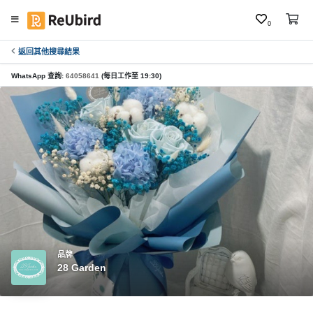
0
返回其他搜尋結果
繁
中
WhatsApp 查詢:
64058641
(每日工作至 19:30)
E
N
登
入
註
冊
品牌
28 Garden
服
務
及