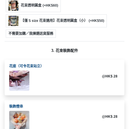
動
心
們
花束透明圓盒
(+HK$60)
場
願
婚
地
清
禮
佈
單
【僅 S size 花束適用】花束透明圓盒（小）
(+HK$50)
置
親
不需要加購／我揀選送貨服務
用
子
品
活
3. 花束裝飾配件
動
即
食
花座（可令花束站立）
即
煮
@HK$ 28
系
列
聚
裝飾燈串
會
及
@HK$ 28
拍