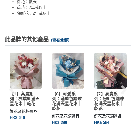
鮮花：數天
乾花：2年或以上
保鮮花：2年或以上
此品牌的其他產品
(查看全部)
【1】高貴系
【6】可愛系
【7】高貴系
列：楓葉紅滿天
列：淺藍色繡球
列：粉紅色繡球
星花束｜乾花
花滿天星花束｜
花滿天星花束｜
乾花
乾花
鮮花及花類禮品
鮮花及花類禮品
鮮花及花類禮品
HK$ 346
HK$ 290
HK$ 584