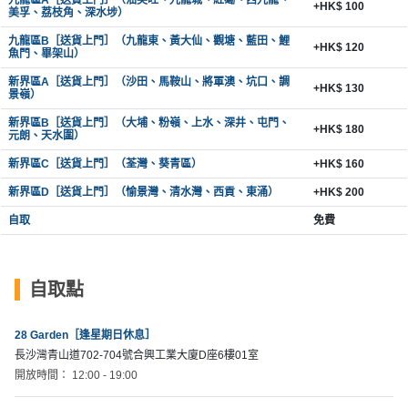
+HK$ 100
美孚、荔枝角、深水埗）
九龍區B［送貨上門］（九龍東、黃大仙、觀塘、藍田、鯉
+HK$ 120
魚門、畢架山）
新界區A［送貨上門］（沙田、馬鞍山、將軍澳、坑口、調
+HK$ 130
景嶺）
新界區B［送貨上門］（大埔、粉嶺、上水、深井、屯門、
+HK$ 180
元朗、天水圍）
新界區C［送貨上門］（荃灣、葵青區）
+HK$ 160
新界區D［送貨上門］（愉景灣、清水灣、西貢、東涌）
+HK$ 200
自取
免費
自取點
28 Garden［逢星期日休息］
長沙灣青山道702-704號合興工業大廈D座6樓01室
開放時間： 12:00 - 19:00