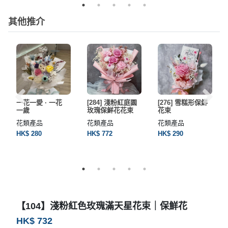
其他推介
一花一愛 · 一花
[284] 淺粉紅庭園
[276] 雪糕形保鮮
一歲
玫瑰保鮮花花束
花束
花類產品
花類產品
花類產品
HK$ 280
HK$ 772
HK$ 290
【104】淺粉紅色玫瑰滿天星花束｜保鮮花
HK$ 732