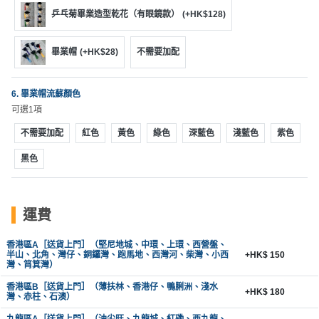
工
乒乓菊畢業造型乾花（有眼鏡款）
(+HK$128)
作
坊
畢業帽
(+HK$28)
不需要加配
戶
6. 畢業帽流蘇顏色
外
可選1項
玩
樂
不需要加配
紅色
黃色
綠色
深藍色
淺藍色
紫色
黑色
遊
艇
出
租
運費
香港區A［送貨上門］（堅尼地城、中環、上環、西營盤、
半山、北角、灣仔、銅鑼灣、跑馬地、西灣河、柴灣、小西
+HK$ 150
灣、筲箕灣）
香港區B［送貨上門］（薄扶林、香港仔、鴨脷洲、淺水
+HK$ 180
灣、赤柱、石澳）
九龍區A［送貨上門］（油尖旺、九龍城、紅磡、西九龍、