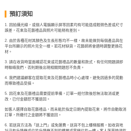
預訂須知
1. 因拍攝光線，或個人電腦顯示屏等因素均有可能造成輕微色差或尺寸
誤差，花束及花藝禮品與照片可能稍有差別。
2. 由於各種花材其顏色及生長形態均不一樣，故未能做到每個產品與在
平台所顯示的照片完全一樣。若花材缺貨，花藝師將會適時調整更換花
材。
3. 請在收貨時當面確認花束或花藝禮品的數量和款式，有任何問題請即
時聯絡我們，否則期後出現相關問題恕不負責。
4. 我們建議顧客在提取花束及花藝禮品時小心處理，避免因過多的晃動
而導致禮品受損。
5. 因花束及花藝禮品需要提前準備，訂單一經付款後恕無法取消或更
改，已付金額恕不獲退回。
如客人選擇自取花藝禮品，而未能於指定日期內提取花束，將作自動取消
訂單，所繳付之金額將不獲退回。
6. 若送貨方法為「送上門」或免運費，送貨不包上樓梯服務，如收貨地
址沒有升降機或位於升降機不到的樓層或電梯位於一樓，客人落單時須於