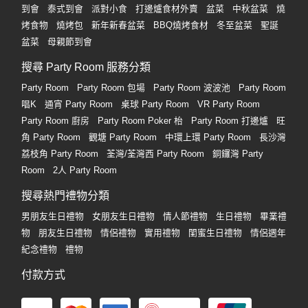
到會
泰式到會
派對小食
打邊爐食材外賣
盆菜
中秋盆菜
燒
烤食物
燒烤包
新年新春盆菜
BBQ燒烤食材
冬至盆菜
聖誕
盆菜
母親節到會
搜尋 Party Room 服務分類
Party Room
Party Room 包場
Party Room 波波池
Party Room
唱K
通宵 Party Room
桌球 Party Room
VR Party Room
Party Room 廚房
Party Room Poker 枱
Party Room 打邊爐
旺
角 Party Room
觀塘 Party Room
中環上環 Party Room
長沙灣
荔枝角 Party Room
荃灣/荃灣西 Party Room
銅鑼灣 Party
Room
2人 Party Room
搜尋熱門禮物分類
男朋友生日禮物
女朋友生日禮物
情人節禮物
生日禮物
畢業禮
物
朋友生日禮物
情侶禮物
實用禮物
閨蜜生日禮物
情侶週年
紀念禮物
禮物
付款方式