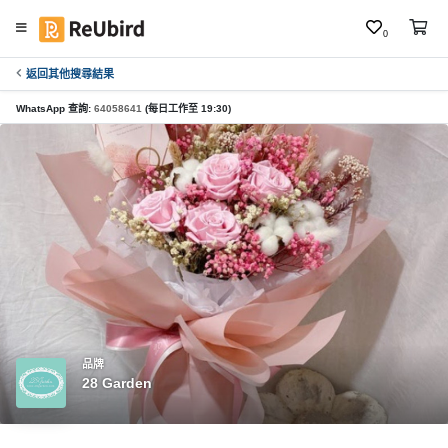
0
返回其他搜尋結果
繁
中
WhatsApp 查詢:
64058641
(每日工作至 19:30)
E
N
登
入
註
冊
品牌
28 Garden
服
務
及