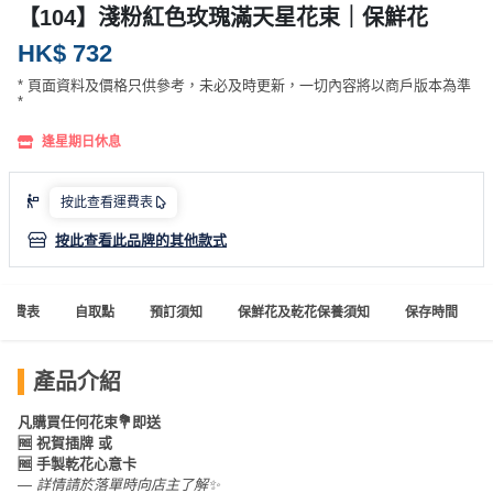
產
【104】淺粉紅色玫瑰滿天星花束｜保鮮花
品
HK$ 732
分
* 頁面資料及價格只供參考，未必及時更新，一切內容將以商戶版本為準
類
*
逢星期日休息
活
P
動
a
按此查看運費表
類
r
按此查看此品牌的其他款式
型
t
y
R
運費表
自取點
預訂須知
保鮮花及乾花保養須知
保存時間
活
搞
o
動
P
o
攻
a
m
產品介紹
略
r
凡購買任何花束💐即送
到
t
🆓 祝賀插牌 或
會
y
🆓 手製乾花心意卡
會
活
美
— 詳情請於落單時向店主了解✨