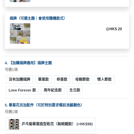
拖
餐
廳
插牌（可選主題｜會使用隨機款式）
B
@HK$ 20
B
Q
場
地
4. 【加購插牌適用】插牌主題
可選1項
新
沒有加購插牌
畢業款
恭喜款
母親節款
情人節款
奇
玩
Love Forever 款
周年紀念款
生日款
樂
體
5. 畢業花另加配件（可於特別要求備註流蘇顏色）
驗
可選1項
乒乓菊畢業造型乾花（無眼鏡款）
(+HK$98)
手
作