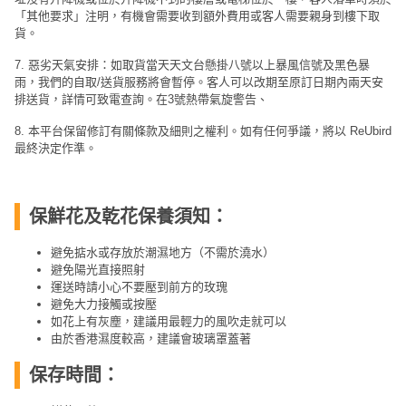
「其他要求」注明，有機會需要收到額外費用或客人需要親身到樓下取
貨。
7. 惡劣天氣安排：如取貨當天天文台懸掛八號以上暴風信號及黑色暴
雨，我們的自取/送貨服務將會暫停。客人可以改期至原訂日期內兩天安
排送貨，詳情可致電查詢。在3號熱帶氣旋警告、
8. 本平台保留修訂有關條款及細則之權利。如有任何爭議，將以 ReUbird
最終決定作準。
保鮮花及乾花保養須知：
避免掂水或存放於潮濕地方（不需於澆水）
避免陽光直接照射
運送時請小心不要壓到前方的玫瑰
避免大力接觸或按壓
如花上有灰塵，建議用最輕力的風吹走就可以
由於香港濕度較高，建議會玻璃罩蓋著
保存時間：