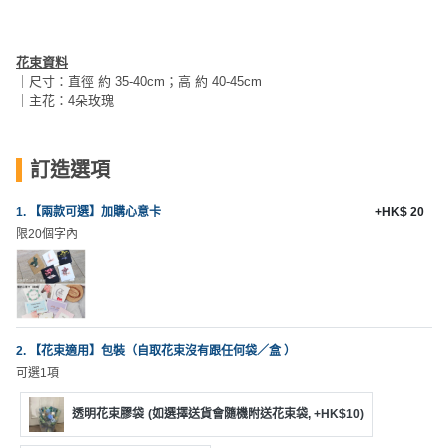
員
朋
動
食
計
友
攻
劃
特
聚
略
花束資料
色
會
｜尺寸：直徑 約 35-40cm；高 約 40-45cm
｜主花：4朵玫瑰
蛋
社
慶
會
糕
交
祝
員
訂造選項
軟
花
生
需
件
束
日
知
1. 【兩款可選】加購心意卡
+HK$ 20
及
限20個字內
拍
花
拖
夾
藝
時
禮
聯
企
間
品
絡
業
神
我
2. 【花束適用】包裝（自取花束沒有跟任何袋／盒 ）
/
訂
器
們
可選1項
公
製
關
司
情
禮
於
透明花束膠袋
(如選擇送貨會隨機附送花束袋, +HK$10)
活
侶
物
我