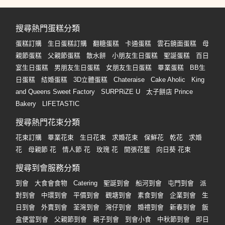
搜尋熱門蛋糕分類
蛋糕訂購
生日蛋糕訂購
翻糖蛋糕
卡通蛋糕
雲石鏡面蛋糕
母
親節蛋糕
父親節蛋糕
散水餅
小朋友生日蛋糕
聖誕蛋糕
百日
宴生日蛋糕
男朋友生日蛋糕
女朋友生日蛋糕
畢業蛋糕
BB生
日蛋糕
結婚蛋糕
3D立體蛋糕
Chateraise
Cake Aholic
King
and Queens Sweet Factory
SURPRiZE U
太子餅店 Prince
Bakery
LIFETASTIC
搜尋熱門花束分類
花束訂購
畢業花束
生日花束
求婚花束
保鮮花
乾花
求婚
花
母親節 花
情人節 花
玫瑰 花
開張花籃
向日葵 花束
搜尋到會服務分類
到會
大食會食物
Catering
聖誕到會
船河到會
屯門到會
派
對到會
中環到會
平價到會
觀塘到會
素食到會
企業到會
生
日到會
外賣到會
荃灣到會
灣仔到會
婚禮到會
新春到會
飯
盒便當到會
父親節到會
親子到會
到會小食
中秋節到會
即日