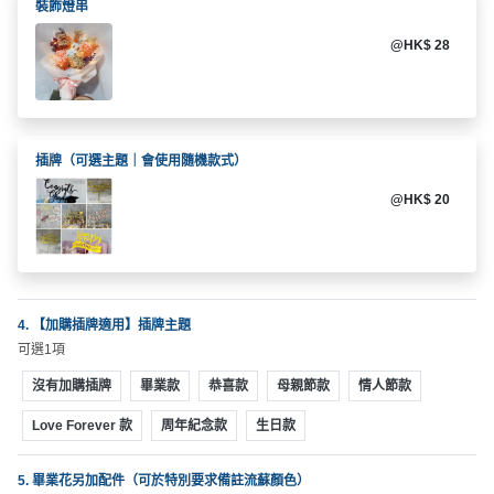
拖
裝飾燈串
餐
@HK$ 28
廳
B
B
Q
插牌（可選主題｜會使用隨機款式）
@HK$ 20
場
地
新
奇
4. 【加購插牌適用】插牌主題
玩
可選1項
樂
體
沒有加購插牌
畢業款
恭喜款
母親節款
情人節款
驗
Love Forever 款
周年紀念款
生日款
手
5. 畢業花另加配件（可於特別要求備註流蘇顏色）
作