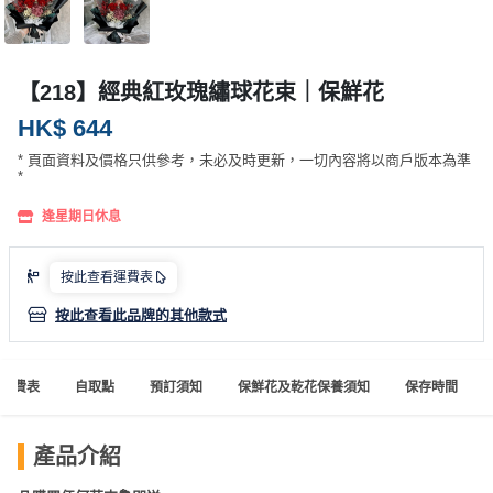
產
品
分
【218】經典紅玫瑰繡球花束｜保鮮花
類
HK$ 644
* 頁面資料及價格只供參考，未必及時更新，一切內容將以商戶版本為準
活
P
*
動
a
類
r
逢星期日休息
型
t
y
按此查看運費表
R
按此查看此品牌的其他款式
活
搞
o
動
P
o
攻
a
m
運費表
自取點
預訂須知
保鮮花及乾花保養須知
保存時間
略
r
到
t
會
y
產品介紹
會
活
美