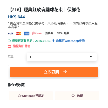
【218】經典紅玫瑰繡球花束｜保鮮花
HK$ 644
* 頁面資料及價格只供參考，未必及時更新，一切內容將以商戶版
本為準 *
/
消費券
FPS
過數
最早可取貨日期：2026-08-13
急單可WhatsApp查詢
逢星期日休息
數量
立即訂購
推介或收藏
Whatsapp畀朋友
收藏