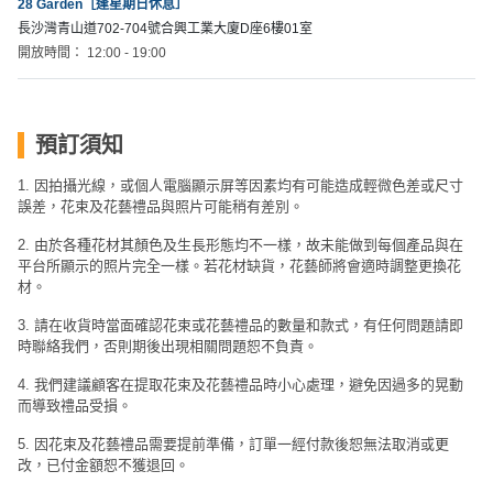
28 Garden［逢星期日休息］
長沙灣青山道702-704號合興工業大廈D座6樓01室
開放時間： 12:00 - 19:00
預訂須知
1. 因拍攝光線，或個人電腦顯示屏等因素均有可能造成輕微色差或尺寸
誤差，花束及花藝禮品與照片可能稍有差別。
2. 由於各種花材其顏色及生長形態均不一樣，故未能做到每個產品與在
平台所顯示的照片完全一樣。若花材缺貨，花藝師將會適時調整更換花
材。
3. 請在收貨時當面確認花束或花藝禮品的數量和款式，有任何問題請即
時聯絡我們，否則期後出現相關問題恕不負責。
4. 我們建議顧客在提取花束及花藝禮品時小心處理，避免因過多的晃動
而導致禮品受損。
5. 因花束及花藝禮品需要提前準備，訂單一經付款後恕無法取消或更
改，已付金額恕不獲退回。