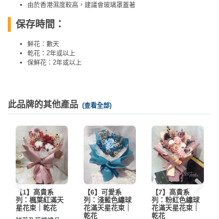
由於香港濕度較高，建議會玻璃罩蓋著
保存時間：
鮮花：數天
乾花：2年或以上
保鮮花：2年或以上
此品牌的其他產品
(查看全部)
【1】高貴系
【6】可愛系
【7】高貴系
列：楓葉紅滿天
列：淺藍色繡球
列：粉紅色繡球
星花束｜乾花
花滿天星花束｜
花滿天星花束｜
乾花
乾花