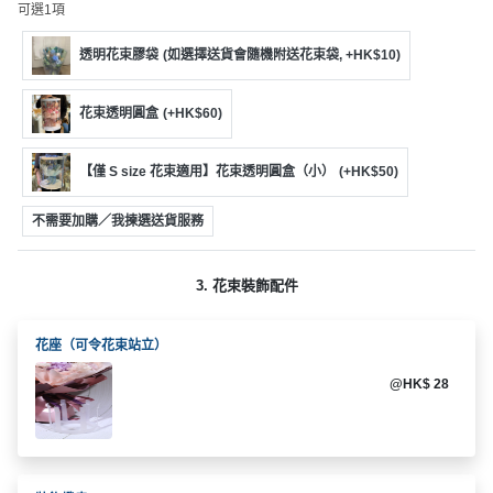
動
心
可選1項
們
場
願
婚
地
清
透明花束膠袋
(如選擇送貨會隨機附送花束袋, +HK$10)
禮
佈
單
置
花束透明圓盒
(+HK$60)
親
用
子
品
【僅 S size 花束適用】花束透明圓盒（小）
(+HK$50)
活
動
即
不需要加購／我揀選送貨服務
食
即
3. 花束裝飾配件
煮
系
列
花座（可令花束站立）
@HK$ 28
聚
會
及
拍