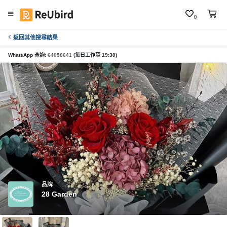
0
返回其他搜尋結果
繁
中
WhatsApp 查詢:
64058641
(每日工作至 19:30)
E
N
登
入
註
冊
品牌
28 Garden
服
務
及