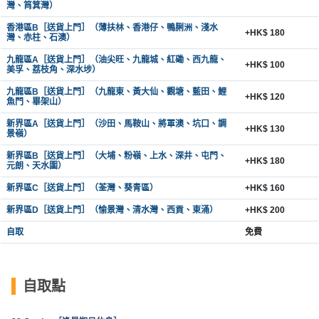
灣、筲箕灣）
香港區B［送貨上門］（薄扶林、香港仔、鴨脷洲、淺水
+HK$ 180
灣、赤柱、石澳）
九龍區A［送貨上門］（油尖旺、九龍城、紅磡、西九龍、
+HK$ 100
美孚、荔枝角、深水埗）
九龍區B［送貨上門］（九龍東、黃大仙、觀塘、藍田、鯉
+HK$ 120
魚門、畢架山）
新界區A［送貨上門］（沙田、馬鞍山、將軍澳、坑口、調
+HK$ 130
景嶺）
新界區B［送貨上門］（大埔、粉嶺、上水、深井、屯門、
+HK$ 180
元朗、天水圍）
新界區C［送貨上門］（荃灣、葵青區）
+HK$ 160
新界區D［送貨上門］（愉景灣、清水灣、西貢、東涌）
+HK$ 200
自取
免費
自取點