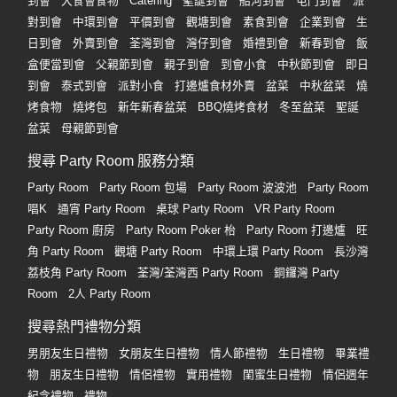
到會
大食會食物
Catering
聖誕到會
船河到會
屯門到會
派
對到會
中環到會
平價到會
觀塘到會
素食到會
企業到會
生
日到會
外賣到會
荃灣到會
灣仔到會
婚禮到會
新春到會
飯
盒便當到會
父親節到會
親子到會
到會小食
中秋節到會
即日
到會
泰式到會
派對小食
打邊爐食材外賣
盆菜
中秋盆菜
燒
烤食物
燒烤包
新年新春盆菜
BBQ燒烤食材
冬至盆菜
聖誕
盆菜
母親節到會
搜尋 Party Room 服務分類
Party Room
Party Room 包場
Party Room 波波池
Party Room
唱K
通宵 Party Room
桌球 Party Room
VR Party Room
Party Room 廚房
Party Room Poker 枱
Party Room 打邊爐
旺
角 Party Room
觀塘 Party Room
中環上環 Party Room
長沙灣
荔枝角 Party Room
荃灣/荃灣西 Party Room
銅鑼灣 Party
Room
2人 Party Room
搜尋熱門禮物分類
男朋友生日禮物
女朋友生日禮物
情人節禮物
生日禮物
畢業禮
物
朋友生日禮物
情侶禮物
實用禮物
閨蜜生日禮物
情侶週年
紀念禮物
禮物