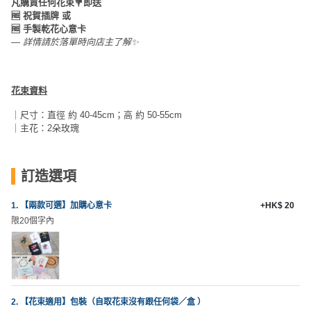
凡購買任何花束💐即送
員
朋
動
食
🆓 祝賀插牌 或
計
友
攻
🆓 手製乾花心意卡
劃
特
聚
略
— 詳情請於落單時向店主了解✨
色
會
蛋
社
慶
會
糕
花束資料
交
祝
員
｜尺寸：直徑 約 40-45cm；高 約 50-55cm
軟
花
生
需
｜主花：2朵玫瑰
件
束
日
知
及
拍
花
訂造選項
拖
夾
藝
時
禮
聯
1. 【兩款可選】加購心意卡
+HK$ 20
企
間
品
限20個字內
絡
業
神
我
/
訂
器
們
公
製
關
司
情
禮
於
活
侶
物
2. 【花束適用】包裝（自取花束沒有跟任何袋／盒 ）
我