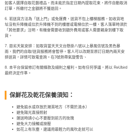
如客人選擇自取花藝禮品，而未能於指定日期內提取花束，將作自動取消
訂單，所繳付之金額將不獲退回。
6. 若送貨方法為「送上門」或免運費，送貨不包上樓梯服務，如收貨地
址沒有升降機或位於升降機不到的樓層或電梯位於一樓，客人落單時須於
「其他要求」注明，有機會需要收到額外費用或客人需要親身到樓下取
貨。
7. 惡劣天氣安排：如取貨當天天文台懸掛八號以上暴風信號及黑色暴
雨，我們的自取/送貨服務將會暫停。客人可以改期至原訂日期內兩天安
排送貨，詳情可致電查詢。在3號熱帶氣旋警告、
8. 本平台保留修訂有關條款及細則之權利。如有任何爭議，將以 ReUbird
最終決定作準。
保鮮花及乾花保養須知：
避免掂水或存放於潮濕地方（不需於澆水）
避免陽光直接照射
運送時請小心不要壓到前方的玫瑰
避免大力接觸或按壓
如花上有灰塵，建議用最輕力的風吹走就可以