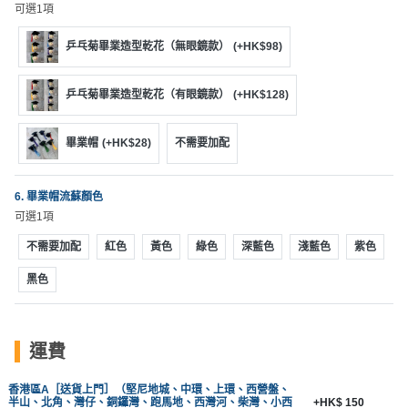
可選1項
工
作
乒乓菊畢業造型乾花（無眼鏡款）
(+HK$98)
坊
乒乓菊畢業造型乾花（有眼鏡款）
(+HK$128)
戶
外
玩
畢業帽
(+HK$28)
不需要加配
樂
6. 畢業帽流蘇顏色
遊
可選1項
艇
不需要加配
紅色
黃色
綠色
深藍色
淺藍色
紫色
出
租
黑色
運費
香港區A［送貨上門］（堅尼地城、中環、上環、西營盤、
半山、北角、灣仔、銅鑼灣、跑馬地、西灣河、柴灣、小西
+HK$ 150