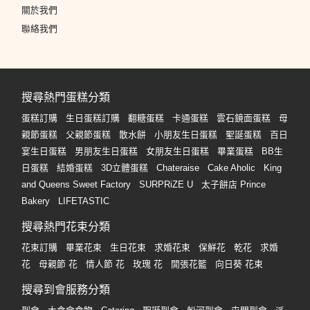
關於我們
聯絡我們
搜尋熱門蛋糕分類
蛋糕訂購
生日蛋糕訂購
翻糖蛋糕
卡通蛋糕
雲石鏡面蛋糕
母
親節蛋糕
父親節蛋糕
散水餅
小朋友生日蛋糕
聖誕蛋糕
百日
宴生日蛋糕
男朋友生日蛋糕
女朋友生日蛋糕
畢業蛋糕
BB生
日蛋糕
結婚蛋糕
3D立體蛋糕
Chateraise
Cake Aholic
King
and Queens Sweet Factory
SURPRiZE U
太子餅店 Prince
Bakery
LIFETASTIC
搜尋熱門花束分類
花束訂購
畢業花束
生日花束
求婚花束
保鮮花
乾花
求婚
花
母親節 花
情人節 花
玫瑰 花
開張花籃
向日葵 花束
搜尋到會服務分類