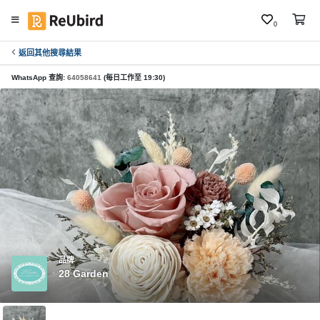
0
返回其他搜尋結果
繁
中
WhatsApp 查詢:
64058641
(每日工作至 19:30)
E
N
登
入
註
冊
品牌
28 Garden
服
務
及