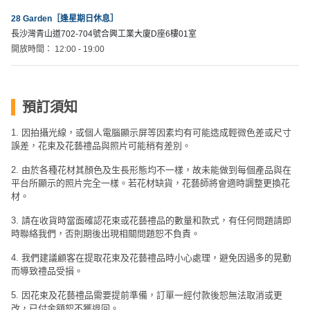
28 Garden［逢星期日休息］
長沙灣青山道702-704號合興工業大廈D座6樓01室
開放時間： 12:00 - 19:00
預訂須知
1. 因拍攝光線，或個人電腦顯示屏等因素均有可能造成輕微色差或尺寸
誤差，花束及花藝禮品與照片可能稍有差別。
2. 由於各種花材其顏色及生長形態均不一樣，故未能做到每個產品與在
平台所顯示的照片完全一樣。若花材缺貨，花藝師將會適時調整更換花
材。
3. 請在收貨時當面確認花束或花藝禮品的數量和款式，有任何問題請即
時聯絡我們，否則期後出現相關問題恕不負責。
4. 我們建議顧客在提取花束及花藝禮品時小心處理，避免因過多的晃動
而導致禮品受損。
5. 因花束及花藝禮品需要提前準備，訂單一經付款後恕無法取消或更
改，已付金額恕不獲退回。