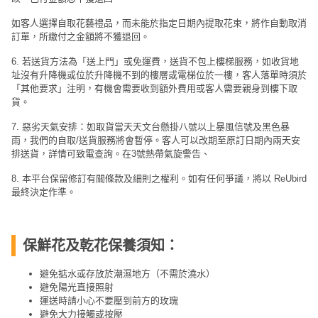
如客人選擇自取花藝禮品，而未能於指定日期內提取花束，將作自動取消
訂單，所繳付之金額將不獲退回。
6. 若送貨方法為「送上門」或免運費，送貨不包上樓梯服務，如收貨地
址沒有升降機或位於升降機不到的樓層或電梯位於一樓，客人落單時須於
「其他要求」注明，有機會需要收到額外費用或客人需要親身到樓下取
貨。
7. 惡劣天氣安排：如取貨當天天文台懸掛八號以上暴風信號及黑色暴
雨，我們的自取/送貨服務將會暫停。客人可以改期至原訂日期內兩天安
排送貨，詳情可致電查詢。在3號熱帶氣旋警告、
8. 本平台保留修訂有關條款及細則之權利。如有任何爭議，將以 ReUbird
最終決定作準。
保鮮花及乾花保養須知：
避免掂水或存放於潮濕地方（不需於澆水）
避免陽光直接照射
運送時請小心不要壓到前方的玫瑰
避免大力接觸或按壓