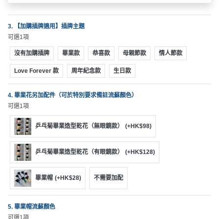
拖
餐
廳
3. 【加購插牌適用】插牌主題
可選1項
B
沒有加購插牌
畢業款
恭喜款
母親節款
情人節款
B
Q
Love Forever 款
周年紀念款
生日款
場
4. 畢業花另加配件（可於特別要求備註流蘇顏色）
地
可選1項
新
乒乓菊畢業造型乾花（無眼鏡款）
(+HK$98)
奇
玩
乒乓菊畢業造型乾花（有眼鏡款）
(+HK$128)
樂
體
畢業帽
(+HK$28)
不需要加配
驗
手
5. 畢業帽流蘇顏色
作
可選1項