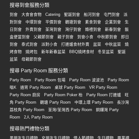
搜尋到會服務分類
到會
大食會食物
Catering
聖誕到會
船河到會
屯門到會
派
對到會
中環到會
平價到會
觀塘到會
素食到會
企業到會
生
日到會
外賣到會
荃灣到會
灣仔到會
婚禮到會
新春到會
飯
盒便當到會
父親節到會
親子到會
到會小食
中秋節到會
即日
到會
泰式到會
派對小食
打邊爐食材外賣
盆菜
中秋盆菜
燒
烤食物
燒烤包
新年新春盆菜
BBQ燒烤食材
冬至盆菜
聖誕
盆菜
母親節到會
搜尋 Party Room 服務分類
Party Room
Party Room 包場
Party Room 波波池
Party Room
唱K
通宵 Party Room
桌球 Party Room
VR Party Room
Party Room 廚房
Party Room Poker 枱
Party Room 打邊爐
旺
角 Party Room
觀塘 Party Room
中環上環 Party Room
長沙灣
荔枝角 Party Room
荃灣/荃灣西 Party Room
銅鑼灣 Party
Room
2人 Party Room
搜尋熱門禮物分類
男朋友生日禮物
女朋友生日禮物
情人節禮物
生日禮物
畢業禮