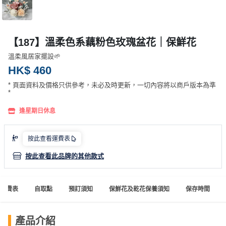
產
品
分
【187】溫柔色系藕粉色玫瑰盆花｜保鮮花
類
溫柔風居家擺設🌱
HK$ 460
活
P
* 頁面資料及價格只供參考，未必及時更新，一切內容將以商戶版本為準
動
a
*
類
r
逢星期日休息
型
t
y
R
按此查看運費表
活
搞
o
按此查看此品牌的其他款式
動
P
o
攻
a
m
略
r
運費表
自取點
預訂須知
保鮮花及乾花保養須知
保存時間
到
t
會
y
會
活
美
產品介紹