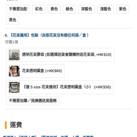
工
不需要加配
紅色
黃色
綠色
深藍色
淺藍色
紫色
作
坊
黑色
戶
6. 【花束適用】包裝（自取花束沒有跟任何袋／盒 ）
外
可選1項
玩
透明花束膠袋
(如選擇送貨會隨機附送花束袋, +HK$10)
樂
遊
花束透明圓盒
(+HK$60)
艇
出
【僅 S size 花束適用】花束透明圓盒（小）
(+HK$50)
租
不需要加購／我揀選送貨服務
運費