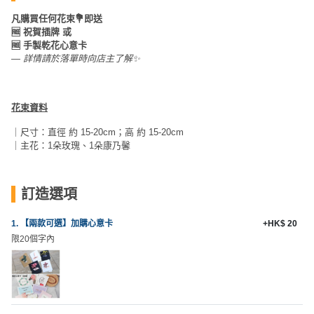
員
朋
動
食
凡購買任何花束💐即送
計
友
攻
🆓 祝賀插牌 或
劃
特
聚
略
🆓 手製乾花心意卡
色
會
— 詳情請於落單時向店主了解✨
蛋
社
慶
會
糕
交
祝
員
花束資料
軟
花
生
需
｜尺寸：直徑 約 15-20cm；高 約 15-20cm
件
束
日
知
｜主花：1朵玫瑰、1朵康乃馨
及
拍
花
拖
夾
藝
訂造選項
時
禮
聯
企
間
品
絡
1. 【兩款可選】加購心意卡
+HK$ 20
業
神
限20個字內
我
/
訂
器
們
公
製
關
司
情
禮
於
活
侶
物
我