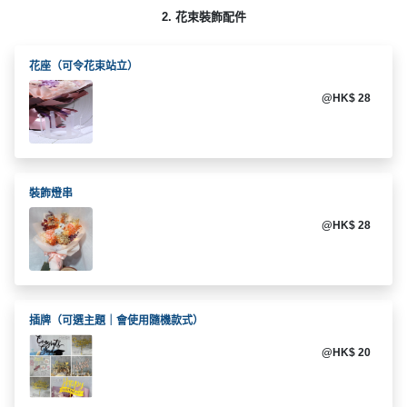
動
心
們
2. 花束裝飾配件
場
願
婚
地
清
禮
佈
單
花座（可令花束站立）
置
@HK$ 28
親
用
子
品
活
動
即
食
裝飾燈串
即
@HK$ 28
煮
系
列
聚
插牌（可選主題｜會使用隨機款式）
會
@HK$ 20
及
拍