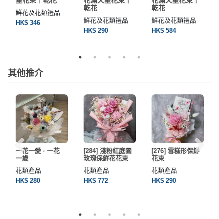
乾花
乾花
鮮花及花類禮品
鮮花及花類禮品
鮮花及花類禮品
HK$ 346
HK$ 290
HK$ 584
其他推介
一花一愛 · 一花
[284] 淺粉紅庭園
[276] 雪糕形保鮮
一歲
玫瑰保鮮花花束
花束
花類產品
花類產品
花類產品
HK$ 280
HK$ 772
HK$ 290