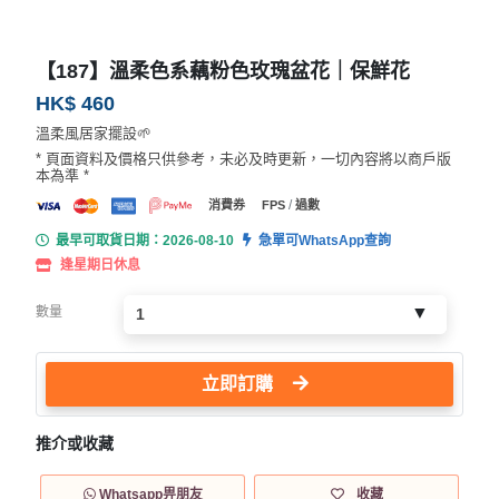
【187】溫柔色系藕粉色玫瑰盆花｜保鮮花
HK$ 460
溫柔風居家擺設🌱
* 頁面資料及價格只供參考，未必及時更新，一切內容將以商戶版
本為準 *
/
消費券
FPS
過數
最早可取貨日期：2026-08-10
急單可WhatsApp查詢
逢星期日休息
數量
立即訂購
推介或收藏
Whatsapp畀朋友
收藏