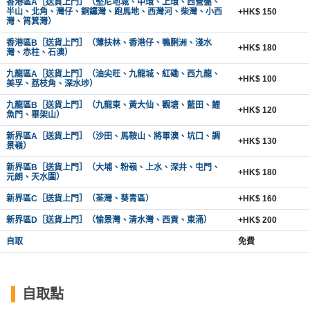
香港區A［送貨上門］（堅尼地城、中環、上環、西營盤、
半山、北角、灣仔、銅鑼灣、跑馬地、西灣河、柴灣、小西
+HK$ 150
灣、筲箕灣）
香港區B［送貨上門］（薄扶林、香港仔、鴨脷洲、淺水
+HK$ 180
灣、赤柱、石澳）
九龍區A［送貨上門］（油尖旺、九龍城、紅磡、西九龍、
+HK$ 100
美孚、荔枝角、深水埗）
九龍區B［送貨上門］（九龍東、黃大仙、觀塘、藍田、鯉
+HK$ 120
魚門、畢架山）
新界區A［送貨上門］（沙田、馬鞍山、將軍澳、坑口、調
+HK$ 130
景嶺）
新界區B［送貨上門］（大埔、粉嶺、上水、深井、屯門、
+HK$ 180
元朗、天水圍）
新界區C［送貨上門］（荃灣、葵青區）
+HK$ 160
新界區D［送貨上門］（愉景灣、清水灣、西貢、東涌）
+HK$ 200
自取
免費
自取點