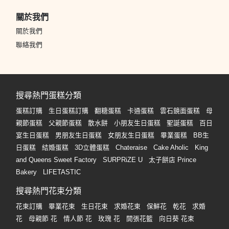
關於我們
關於我們
聯絡我們
搜尋熱門蛋糕分類
蛋糕訂購
生日蛋糕訂購
翻糖蛋糕
卡通蛋糕
雲石鏡面蛋糕
母
親節蛋糕
父親節蛋糕
散水餅
小朋友生日蛋糕
聖誕蛋糕
百日
宴生日蛋糕
男朋友生日蛋糕
女朋友生日蛋糕
畢業蛋糕
BB生
日蛋糕
結婚蛋糕
3D立體蛋糕
Chateraise
Cake Aholic
King
and Queens Sweet Factory
SURPRiZE U
太子餅店 Prince
Bakery
LIFETASTIC
搜尋熱門花束分類
花束訂購
畢業花束
生日花束
求婚花束
保鮮花
乾花
求婚
花
母親節 花
情人節 花
玫瑰 花
開張花籃
向日葵 花束