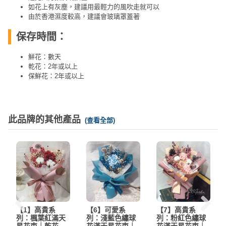
如花上有灰塵，建議用最輕力的風吹走就可以
由於香港濕度較高，建議會玻璃罩蓋著
保存時間：
鮮花：數天
乾花：2年或以上
保鮮花：2年或以上
此品牌的其他產品
(查看全部)
【1】高貴系
【6】可愛系
【7】高貴系
列：楓葉紅滿天
列：淺藍色繡球
列：粉紅色繡球
星花束｜乾花
花滿天星花束｜
花滿天星花束｜