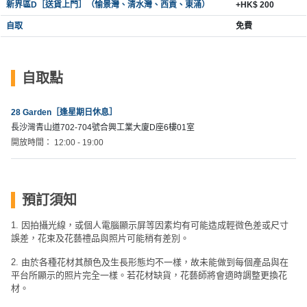
新界區D［送貨上門］（愉景灣、清水灣、西貢、東涌）
+HK$ 200
自取
免費
自取點
28 Garden［逢星期日休息］
長沙灣青山道702-704號合興工業大廈D座6樓01室
開放時間： 12:00 - 19:00
預訂須知
1. 因拍攝光線，或個人電腦顯示屏等因素均有可能造成輕微色差或尺寸
誤差，花束及花藝禮品與照片可能稍有差別。
2. 由於各種花材其顏色及生長形態均不一樣，故未能做到每個產品與在
平台所顯示的照片完全一樣。若花材缺貨，花藝師將會適時調整更換花
材。