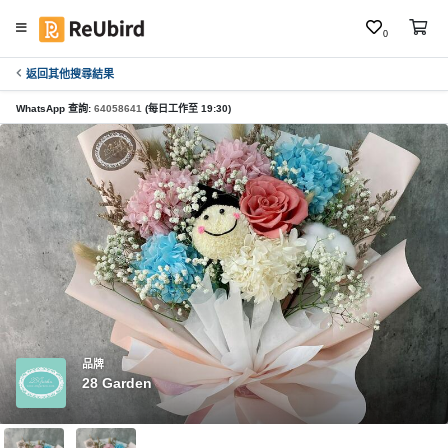
0
返回其他搜尋結果
繁
中
WhatsApp 查詢:
64058641
(每日工作至 19:30)
E
N
登
入
註
冊
品牌
28 Garden
服
務
及