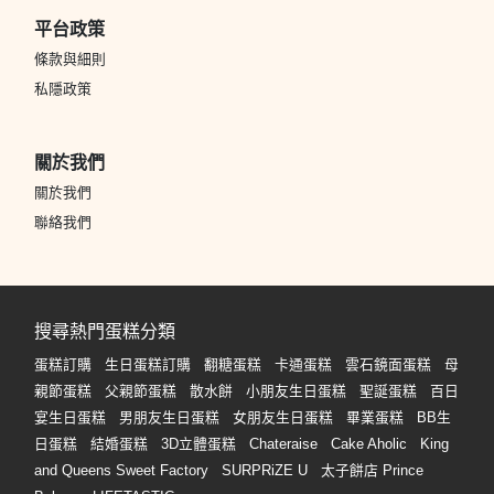
平台政策
條款與細則
私隱政策
關於我們
關於我們
聯絡我們
搜尋熱門蛋糕分類
蛋糕訂購
生日蛋糕訂購
翻糖蛋糕
卡通蛋糕
雲石鏡面蛋糕
母
親節蛋糕
父親節蛋糕
散水餅
小朋友生日蛋糕
聖誕蛋糕
百日
宴生日蛋糕
男朋友生日蛋糕
女朋友生日蛋糕
畢業蛋糕
BB生
日蛋糕
結婚蛋糕
3D立體蛋糕
Chateraise
Cake Aholic
King
and Queens Sweet Factory
SURPRiZE U
太子餅店 Prince