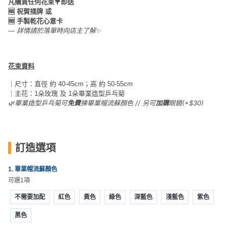
凡購買任何花束💐即送
員
朋
動
食
🆓 祝賀插牌 或
計
友
攻
🆓 手製乾花心意卡
劃
特
聚
略
— 詳情請於落單時向店主了解✨
色
會
蛋
社
慶
會
糕
花束資料
交
祝
員
｜尺寸：直徑 約 40-45cm；高 約 50-55cm
軟
花
生
需
｜主花：1朵玫瑰 及 1朵畢業造型乒乓菊
件
束
日
知
🌿畢業造型乒乓菊可
揀畢業帽流蘇顏色 // 另可
眼鏡(+$30)
免費
加購
及
拍
花
拖
夾
藝
時
訂造選項
禮
聯
企
間
品
絡
業
神
1. 畢業帽流蘇顏色
我
/
可選1項
訂
器
們
公
製
不需要加配
紅色
黃色
綠色
深藍色
淺藍色
紫色
關
司
情
禮
於
活
侶
黑色
物
我