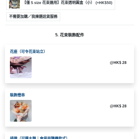
拖
【僅 S size 花束適用】花束透明圓盒（小）
(+HK$50)
餐
廳
不需要加購／我揀選送貨服務
B
5. 花束裝飾配件
B
Q
花座（可令花束站立）
場
@HK$ 28
地
新
奇
玩
裝飾燈串
樂
@HK$ 28
體
驗
手
作
插牌（可選主題｜會使用隨機款式）