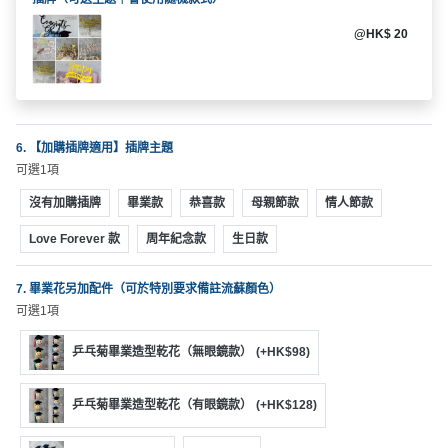
工
@HK$ 20
作
坊
戶
外
6. 【加購插牌適用】插牌主題
玩
可選1項
樂
沒有加購插牌
畢業款
恭喜款
母親節款
情人節款
遊
Love Forever 款
周年紀念款
生日款
艇
出
7. 畢業花另加配件（可於特別要求備註流蘇顏色）
租
可選1項
乒乓菊畢業造型乾花（無眼鏡款）
(+HK$98)
乒乓菊畢業造型乾花（有眼鏡款）
(+HK$128)