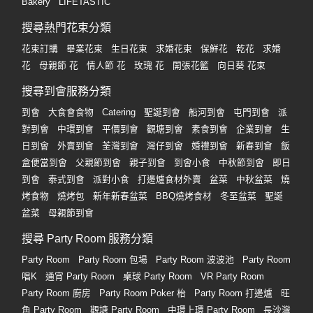
Bakery
LIFETASTIC
搜尋熱門花束分類
花束訂購
畢業花束
生日花束
求婚花束
保鮮花
乾花
求婚
花
母親節 花
情人節 花
玫瑰 花
開張花籃
向日葵 花束
搜尋到會服務分類
到會
大食會食物
Catering
聖誕到會
船河到會
屯門到會
派
對到會
中環到會
平價到會
觀塘到會
素食到會
企業到會
生
日到會
外賣到會
荃灣到會
灣仔到會
婚禮到會
新春到會
飯
盒便當到會
父親節到會
親子到會
到會小食
中秋節到會
即日
到會
泰式到會
派對小食
打邊爐食材外賣
盆菜
中秋盆菜
燒
烤食物
燒烤包
新年新春盆菜
BBQ燒烤食材
冬至盆菜
聖誕
盆菜
母親節到會
搜尋 Party Room 服務分類
Party Room
Party Room 包場
Party Room 波波池
Party Room
唱K
通宵 Party Room
桌球 Party Room
VR Party Room
Party Room 廚房
Party Room Poker 枱
Party Room 打邊爐
旺
角 Party Room
觀塘 Party Room
中環上環 Party Room
長沙灣