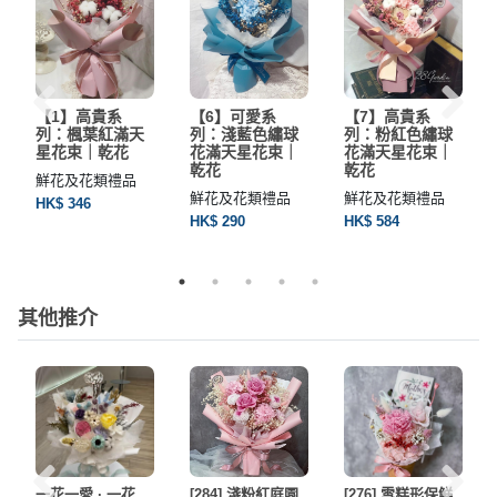
【1】高貴系
【6】可愛系
【7】高貴系
列：楓葉紅滿天
列：淺藍色繡球
列：粉紅色繡球
星花束｜乾花
花滿天星花束｜
花滿天星花束｜
乾花
乾花
鮮花及花類禮品
鮮花及花類禮品
鮮花及花類禮品
HK$ 346
HK$ 290
HK$ 584
其他推介
一花一愛 · 一花
[284] 淺粉紅庭園
[276] 雪糕形保鮮