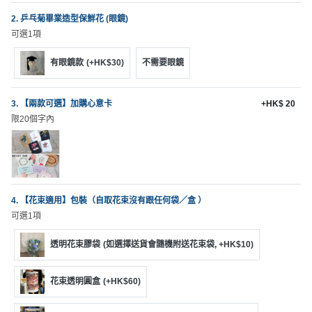
動
心
們
場
願
2. 乒乓菊畢業造型保鮮花 (眼鏡)
婚
地
清
可選1項
禮
佈
單
有眼鏡款
(+HK$30)
不需要眼鏡
置
親
用
子
品
3. 【兩款可選】加購心意卡
+HK$ 20
活
限20個字內
動
即
食
即
煮
系
4. 【花束適用】包裝（自取花束沒有跟任何袋／盒 ）
列
可選1項
透明花束膠袋
(如選擇送貨會隨機附送花束袋, +HK$10)
聚
會
及
花束透明圓盒
(+HK$60)
拍