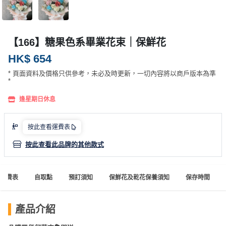
產
品
分
【166】糖果色系畢業花束｜保鮮花
類
HK$ 654
* 頁面資料及價格只供參考，未必及時更新，一切內容將以商戶版本為準
活
P
*
動
a
類
r
逢星期日休息
型
t
y
按此查看運費表
R
按此查看此品牌的其他款式
活
搞
o
動
P
o
攻
a
m
運費表
自取點
預訂須知
保鮮花及乾花保養須知
保存時間
略
r
到
t
會
y
產品介紹
會
活
美