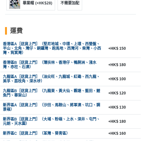
畢業帽
(+HK$28)
不需要加配
運費
香港區A［送貨上門］（堅尼地城、中環、上環、西營盤、
半山、北角、灣仔、銅鑼灣、跑馬地、西灣河、柴灣、小西
+HK$ 150
灣、筲箕灣）
香港區B［送貨上門］（薄扶林、香港仔、鴨脷洲、淺水
+HK$ 180
灣、赤柱、石澳）
九龍區A［送貨上門］（油尖旺、九龍城、紅磡、西九龍、
+HK$ 100
美孚、荔枝角、深水埗）
九龍區B［送貨上門］（九龍東、黃大仙、觀塘、藍田、鯉
+HK$ 120
魚門、畢架山）
新界區A［送貨上門］（沙田、馬鞍山、將軍澳、坑口、調
+HK$ 130
景嶺）
新界區B［送貨上門］（大埔、粉嶺、上水、深井、屯門、
+HK$ 180
元朗、天水圍）
新界區C［送貨上門］（荃灣、葵青區）
+HK$ 160