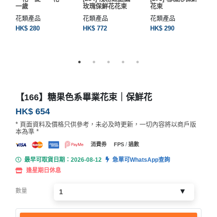
一歲
玫瑰保鮮花花束
花束
花類產品
花類產品
花類產品
HK$ 280
HK$ 772
HK$ 290
【166】糖果色系畢業花束｜保鮮花
HK$ 654
* 頁面資料及價格只供參考，未必及時更新，一切內容將以商戶版
本為準 *
/
消費券
FPS
過數
最早可取貨日期：2026-08-12
急單可WhatsApp查詢
逢星期日休息
數量