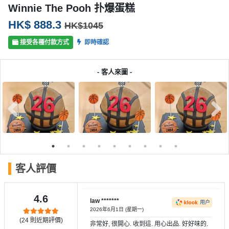
產
Winnie The Pooh 扑爆蛋糕
品
HK$ 888.3
HK$1045
分
類
接受各種付款方式
即時確認
- 客人來圖 -
活
P
動
a
類
r
型
t
y
R
活
搞
o
動
P
o
客人評價
攻
a
m
略
r
到
t
4.6
law *******
用户
會
y
2026年6月1日 (星期一)
會
活
(
24
則近期評價)
美
非常好, 很開心. 收到這. 用心出品. 好好味的.