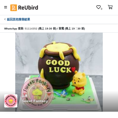
0
返回其他搜尋結果
繁
中
WhatsApp 查詢:
51114352
(晚上 19:30 前) / 致電 (晚上 19：30 前)
E
N
登
入
註
冊
品牌
Sweet Fantasy
服
務
及