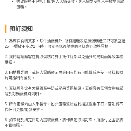
送貨服務不包括上樓/進入店鋪交收，客人需要安排人手於地面取
蛋糕。
預訂須知
1. 為確保食物質素，除牛油蛋糕外, 所有翻糖及忌廉蛋糕產品只可於室溫
25°下擺放不多於1 小時，收到蛋糕後請連同蛋糕盒存放進雪櫃。
2. 我們建議顧客在提取蛋糕時雙手托住底部以免過多的晃動而導致蛋糕
受損。
3. 因拍攝光線，或個人電腦顯示屏等因素均有可能造成色差，蛋糕和照
片可能稍有差別。
4. 蛋糕可能含有大豆雞蛋牛奶或堅果等過敏原。若顧客有任何食物敏感
請於訂購蛋糕時列明。
5. 所有蛋糕均由人手製作，如非蛋糕質量或其描述嚴重不符，否則將不
作任何更換/退款安排。
6. 如未能於指定日期內提取蛋糕，將作自動取消訂單，所繳付之金額將
不獲退還。