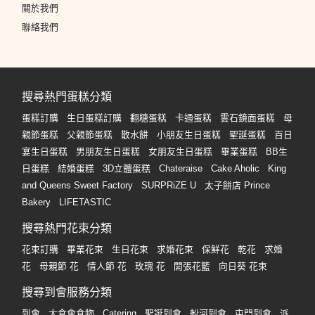
關於我們
聯絡我們
搜尋熱門蛋糕分類
蛋糕訂購
生日蛋糕訂購
翻糖蛋糕
卡通蛋糕
雲石鏡面蛋糕
母
親節蛋糕
父親節蛋糕
散水餅
小朋友生日蛋糕
聖誕蛋糕
百日
宴生日蛋糕
男朋友生日蛋糕
女朋友生日蛋糕
畢業蛋糕
BB生
日蛋糕
結婚蛋糕
3D立體蛋糕
Chateraise
Cake Aholic
King
and Queens Sweet Factory
SURPRiZE U
太子餅店 Prince
Bakery
LIFETASTIC
搜尋熱門花束分類
花束訂購
畢業花束
生日花束
求婚花束
保鮮花
乾花
求婚
花
母親節 花
情人節 花
玫瑰 花
開張花籃
向日葵 花束
搜尋到會服務分類
到會
大食會食物
Catering
聖誕到會
船河到會
屯門到會
派