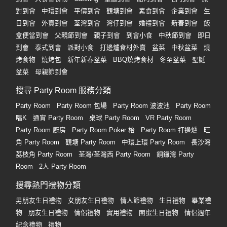
對到會
中環到會
平價到會
觀塘到會
素食到會
企業到會
生
日到會
外賣到會
荃灣到會
灣仔到會
婚禮到會
新春到會
飯
盒便當到會
父親節到會
親子到會
到會小食
中秋節到會
即日
到會
泰式到會
派對小食
打邊爐食材外賣
盆菜
中秋盆菜
燒
烤食物
燒烤包
新年新春盆菜
BBQ燒烤食材
冬至盆菜
聖誕
盆菜
母親節到會
搜尋 Party Room 服務分類
Party Room
Party Room 包場
Party Room 波波池
Party Room
唱K
通宵 Party Room
桌球 Party Room
VR Party Room
Party Room 廚房
Party Room Poker 枱
Party Room 打邊爐
旺
角 Party Room
觀塘 Party Room
中環上環 Party Room
長沙灣
荔枝角 Party Room
荃灣/荃灣西 Party Room
銅鑼灣 Party
Room
2人 Party Room
搜尋熱門禮物分類
男朋友生日禮物
女朋友生日禮物
情人節禮物
生日禮物
畢業禮
物
朋友生日禮物
情侶禮物
實用禮物
閨蜜生日禮物
情侶週年
紀念禮物
禮物