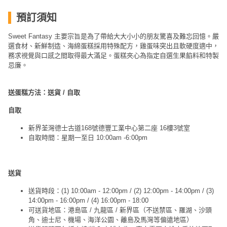
預訂須知
Sweet Fantasy 主要宗旨是為了帶給大大小小的朋友驚喜及難忘回憶。嚴
選食材、新鮮制造、海綿蛋糕採用特殊配方，雞蛋味突出且軟硬度適中，
務求視覺與口感之間取得最大滿足。蛋糕夾心為指定自選生果餡料和特製
忌廉。
送蛋糕方法：送貨 / 自取
自取
新界荃灣德士古道168號德豐工業中心第二座 16樓3號室
自取時間：星期一至日 10:00am -6:00pm
送貨
送貨時段：(1) 10:00am - 12:00pm / (2) 12:00pm - 14:00pm / (3)
14:00pm - 16:00pm / (4) 16:00pm - 18:00
可送貨地區：港島區 / 九龍區 / 新界區（不送禁區、羅湖、沙頭
角、迪士尼、機場、海洋公園、離島及馬灣等偏遠地區）