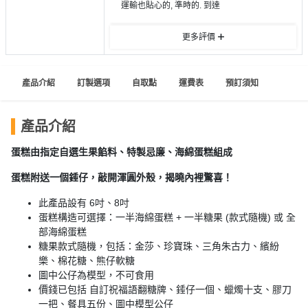
員
朋
動
運輸也貼心的, 準時的. 到達
食
計
友
攻
劃
特
聚
略
更多評價
色
會
蛋
社
慶
會
產品介紹
訂製選項
自取點
運費表
預訂須知
糕
交
祝
員
軟
花
生
需
產品介紹
件
束
日
知
及
蛋糕由指定自選生果餡料、特製忌廉、海綿蛋糕組成
拍
花
蛋糕附送一個錘仔，敲開渾圓外殼，揭曉內裡驚喜！
拖
夾
藝
時
禮
此產品設有 6吋、8吋
聯
企
間
品
蛋糕構造可選擇：一半海綿蛋糕 + 一半糖果 (款式隨機) 或 全
絡
業
神
部海綿蛋糕
我
/
訂
器
糖果款式隨機，包括：金莎、珍寶珠、三角朱古力、繽紛
們
公
樂、棉花糖、熊仔軟糖
製
關
圖中公仔為模型，不可食用
司
情
禮
於
價錢已包括 自訂祝福語翻糖牌、錘仔一個、蠟燭十支、膠刀
活
侶
物
我
一把、餐具五份、圖中模型公仔