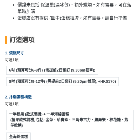
動
心
價錢未包括 保溫袋(連冰包)、額外蠟燭。如有需要，可在落
們
場
願
單時加購
婚
地
清
蛋糕店沒有提供 (圖中)蛋糕插牌，如有需要，請自行準備
禮
佈
單
置
親
用
訂造選項
子
品
活
1. 蛋糕尺寸
動
即
可選1項
食
6吋 (預算可分6-8件)
(需提前2日預訂 (9.30pm截單))
即
煮
8吋 (預算可分9-12件)
(需提前2日預訂 (9.30pm截單), +HK$170)
系
列
2. 扑爆蛋糕構造
可選1項
聚
一半糖果 (款式隨機) + 一半海綿蛋糕
會
(糖果款式隨機, 包括: 金莎、珍寶珠、三角朱古力、繽紛樂、棉花糖、熊
及
仔軟糖)
拍
全海綿蛋糕