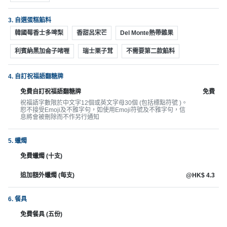
拖
餐
3. 自選蛋糕餡料
廳
韓國莓香士多啤梨
香甜呂宋芒
Del Monte熱帶雜果
B
利賓納黑加侖子啫喱
瑞士栗子茸
不需要第二款餡料
B
Q
4. 自訂祝福語翻糖牌
免費自訂祝福語翻糖牌
免費
場
祝福語字數限於中文字12個或英文字母30個 (包括標點符號 )。
地
恕不接受Emoji及不雅字句，如使用Emoji符號及不雅字句，信
息將會被刪除而不作另行通知
新
奇
5. 蠟燭
玩
免費蠟燭 (十支)
樂
追加額外蠟燭 (每支)
@HK$ 4.3
體
驗
6. 餐具
手
免費餐具 (五份)
作