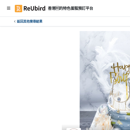
香港的特色蛋糕預訂平台
返回其他搜尋結果
繁
中
E
N
登
入
註
冊
服
務
及
品牌