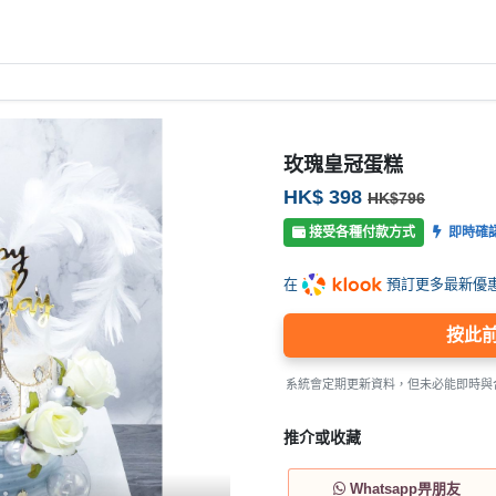
玫瑰皇冠蛋糕
HK$ 398
HK$796
接受各種付款方式
即時確
在
預訂更多最新優
按此
系統會定期更新資料，但未必能即時與
推介或收藏
Whatsapp畀朋友