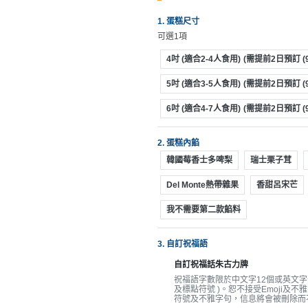
動
心
們
場
願
1. 蛋糕尺寸
婚
地
清
可選1項
禮
佈
單
4吋 (適合2-4人食用)
(需提前2日預訂 (9
置
親
用
5吋 (適合3-5人食用)
(需提前2日預訂 (9.
子
品
6吋 (適合4-7人食用)
(需提前2日預訂 (9.
活
動
即
2. 蛋糕內餡
食
韓國莓香士多啤梨
瑞士栗子茸
即
煮
Del Monte熱帶雜果
香甜呂宋芒
系
我不需要第二款餡料
列
聚
3. 自訂祝福語
會
自訂祝福話朱古力牌
及
祝福語字數限於中文字12個或英文字母
及標點符號 )。恕不接受Emoji及不雅
拍
符號及不雅字句，信息將會被刪除而