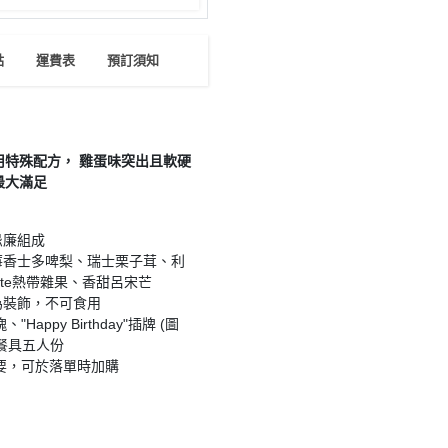
點
運費表
預訂須知
特殊配方， 雞蛋味突出且軟硬
最大滿足
忌廉組成
莓香士多啤梨、瑞士栗子茸、利
nte熱帶雜果、香甜呂宋芒
為裝飾，不可食用
ppy Birthday"插牌 (圖
、餐具五人份
要，可於落單時加購