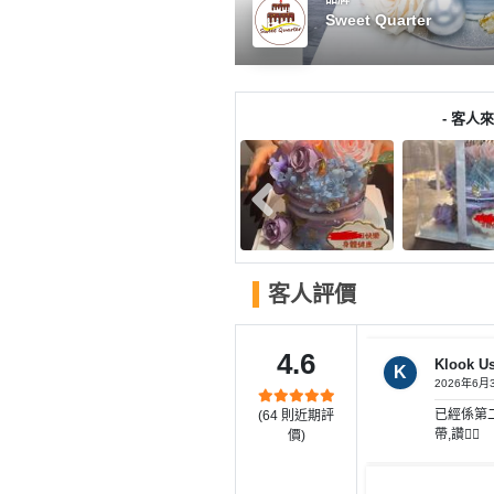
產
Sweet Quarter
品
分
類
- 客人來
活
P
動
a
類
r
型
t
y
客人評價
R
活
搞
o
動
P
o
4.6
Klook U
攻
a
K
m
2026年6月
略
r
已經係第二
(
64
則近期評
到
t
帶,讚👍🏻
價)
會
y
會
活
美