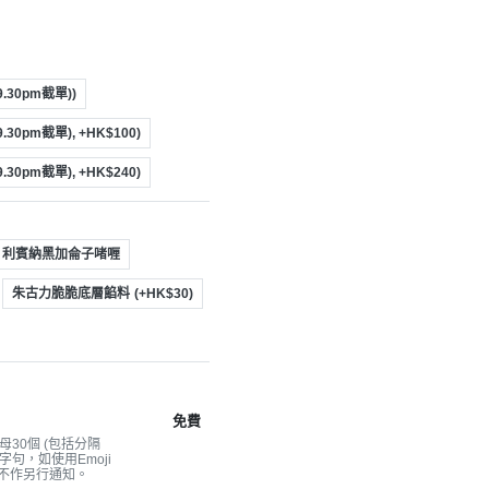
.30pm截單))
30pm截單), +HK$100)
30pm截單), +HK$240)
利賓納黑加侖子啫喱
朱古力脆脆底層餡料
(+HK$30)
免費
30個 (包括分隔
字句，如使用Emoji
不作另行通知。