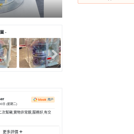
圖 -
ser
用户
30日 (星期二)
次幫襯,實物非常靚,服務好,有交
更多評價