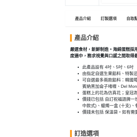
員
朋
動
食
計
友
攻
劃
特
聚
略
產品介紹
訂製選項
自取
色
會
蛋
社
慶
會
產品介紹
糕
交
祝
員
嚴選食材，新鮮制造。海綿蛋糕採用
軟
花
生
需
度適中，務求視覺與口感之間取得
件
束
日
知
及
此產品設有 4吋、5吋、6吋
拍
由指定自選生果餡料、特製
花
拖
夾
可自選最多兩款餡料：韓國
藝
賓納黑加侖子啫喱、Del Mo
時
禮
聯
蛋糕上的花為仿真花；皇冠
企
間
品
絡
價錢已包括 自訂祝福語牌一塊、"Ha
業
神
我
中款式)、蠟燭一盒 (十支)
/
訂
器
價錢未包括 保溫袋。如有需
們
公
製
關
司
情
禮
於
活
侶
物
訂造選項
我