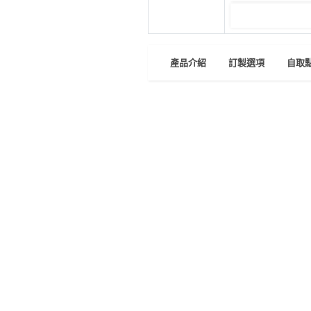
員
朋
動
食
計
友
攻
劃
特
聚
略
色
會
產品介紹
訂製選項
自取
蛋
社
慶
會
糕
交
祝
員
產品介紹
軟
花
生
需
蛋糕由指定自選生果餡料、特製忌
件
束
日
知
及
蛋糕附送一個錘仔，敲開渾圓外殼
拍
花
拖
夾
藝
此產品設有 6吋、8吋
時
蛋糕構造可選擇：一半海綿蛋糕 
禮
聯
企
全部海綿蛋糕
間
品
絡
糖果款式隨機，包括：金莎
業
神
我
樂、棉花糖、熊仔軟糖
/
訂
器
們
價錢已包括 自訂祝福語翻糖
公
製
關
一把、餐具五份
司
情
禮
價錢未包括 保溫袋(連冰包
於
活
侶
物
單時加購
我