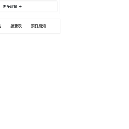
更多評價
點
運費表
預訂須知
廉、海綿蛋糕組成
，揭曉內裡驚喜！
+ 一半糖果 (款式隨機) 或
、珍寶珠、三角朱古力、繽紛
牌、錘仔一個、蠟燭十支、膠刀
)、額外蠟燭。如有需要，可在落