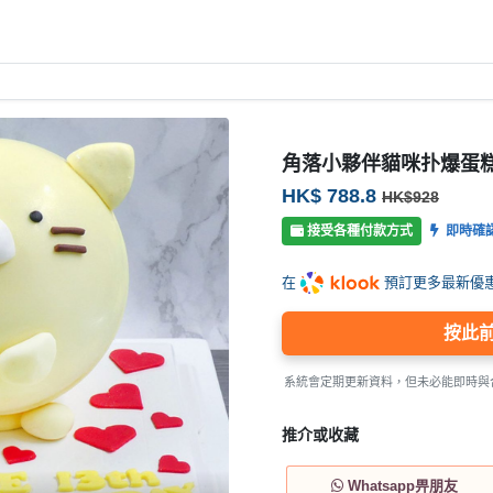
角落小夥伴貓咪扑爆蛋
HK$ 788.8
HK$928
接受各種付款方式
即時確
在
預訂更多最新優
按此
系統會定期更新資料，但未必能即時與
推介或收藏
Whatsapp畀朋友