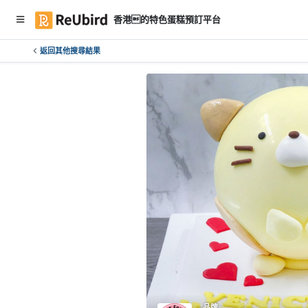
香港的特色蛋糕預訂平台
返回其他搜尋結果
繁
中
E
N
登
入
註
冊
服
務
及
品牌