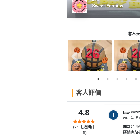
產
Sweet Fantasy
品
分
類
- 客人來
活
P
動
a
類
r
型
t
y
R
活
搞
o
客人評價
動
P
o
攻
a
m
4.8
略
r
law *****
l
2026年6月
到
t
非常好, 很
(
24
則近期評
會
y
運輸也貼心
價)
會
活
美