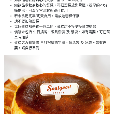
拖
如欲品嚐較為
軟心
的質感，可把蛋糕放進雪櫃，提早約20分
餐
鐘提出，回溫至常溫狀態即可食用
廳
若未食用完畢/明天食用，需放進雪櫃保存
請不要加熱蛋糕
B
每個蛋糕都是獨一無二的，蛋糕店不接受換貨或退款
B
價錢未包括 生日插牌、餐具套裝 及 紙袋。如有需要，可在落
Q
單時加購
蛋糕店沒有提供 自訂祝福語字牌、保溫袋 及 冰袋。如有需
場
要，請自行準備
地
新
奇
玩
樂
體
驗
手
作