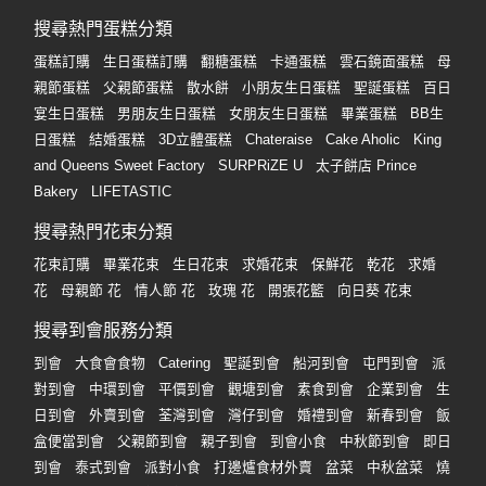
搜尋熱門蛋糕分類
蛋糕訂購
生日蛋糕訂購
翻糖蛋糕
卡通蛋糕
雲石鏡面蛋糕
母
親節蛋糕
父親節蛋糕
散水餅
小朋友生日蛋糕
聖誕蛋糕
百日
宴生日蛋糕
男朋友生日蛋糕
女朋友生日蛋糕
畢業蛋糕
BB生
日蛋糕
結婚蛋糕
3D立體蛋糕
Chateraise
Cake Aholic
King
and Queens Sweet Factory
SURPRiZE U
太子餅店 Prince
Bakery
LIFETASTIC
搜尋熱門花束分類
花束訂購
畢業花束
生日花束
求婚花束
保鮮花
乾花
求婚
花
母親節 花
情人節 花
玫瑰 花
開張花籃
向日葵 花束
搜尋到會服務分類
到會
大食會食物
Catering
聖誕到會
船河到會
屯門到會
派
對到會
中環到會
平價到會
觀塘到會
素食到會
企業到會
生
日到會
外賣到會
荃灣到會
灣仔到會
婚禮到會
新春到會
飯
盒便當到會
父親節到會
親子到會
到會小食
中秋節到會
即日
到會
泰式到會
派對小食
打邊爐食材外賣
盆菜
中秋盆菜
燒