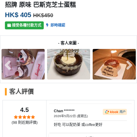
產
招牌 原味 巴斯克芝士蛋糕
品
HK$ 405
HK$450
分
類
接受各種付款方式
即時確認
- 客人來圖 -
活
P
動
a
類
r
型
t
y
R
活
搞
o
客人評價
動
P
o
攻
a
m
4.5
略
r
Chan *******
用户
2026年5月22日 (星期五)
到
t
(
98
則近期評價)
好吃 可以配奶茶 或coffee更好
會
y
會
活
美