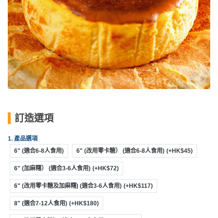
工
作
坊
戶
外
玩
樂
遊
訂造選項
艇
出
1. 產品選項
租
6" (適合6-8人食用)
6" (改用零卡糖） (適合6-8人食用)
(+HK$45)
6" (加麻糬） (適合3-6人食用)
(+HK$72)
6" (改用零卡糖及加麻糬) (適合3-6人食用)
(+HK$117)
8" (適合7-12人食用)
(+HK$180)