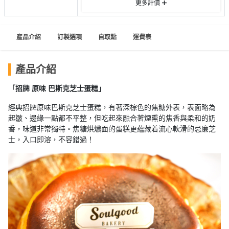
員
朋
動
更多評價
食
計
友
攻
劃
特
聚
略
產品介紹
訂製選項
自取點
運費表
色
會
蛋
社
慶
會
糕
產品介紹
交
祝
員
軟
花
生
需
「招牌 原味 巴斯克芝士蛋糕」
件
束
日
知
經典招牌原味巴斯克芝士蛋糕，有著深棕色的焦糖外表，表面略為
及
起皺、邊緣一點都不平整，但吃起來融合著煙熏的焦香與柔和的奶
拍
花
香，味道非常獨特。焦糖烘燶面的蛋糕更蘊藏着流心軟滑的忌廉芝
拖
夾
藝
士，入口即溶，不容錯過！
時
禮
聯
企
間
品
絡
業
神
我
/
訂
器
們
公
製
關
司
情
禮
於
活
侶
物
我