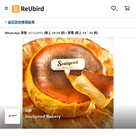
0
返回其他搜尋結果
繁
中
WhatsApp 查詢:
51114352
(晚上 19:30 前) / 致電 (晚上 19：30 前)
E
N
登
入
註
冊
品牌
Soulgood Bakery
服
務
及