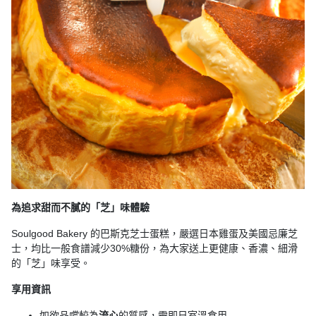
動
心
們
場
願
婚
地
清
禮
佈
單
置
親
用
子
品
活
動
即
食
即
煮
系
為追求甜而不膩的「芝」味體驗
列
Soulgood Bakery 的巴斯克芝士蛋糕，嚴選日本雞蛋及美國忌廉芝
士，均比一般食譜減少30%糖份，為大家送上更健康、香濃、細滑
聚
的「芝」味享受。
會
及
享用資訊
拍
如欲品嚐較為
流心
的質感，需即日室溫食用