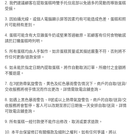
2. 我們建議顧客在提取蛋糕時雙手托住底部以免過多的晃動而導致蛋糕
受損。
3. 因拍攝光線，或個人電腦顯示屏等因素均有可能造成色差，蛋糕和照
片可能稍有差別。
4. 蛋糕可能含有大豆雞蛋牛奶或堅果等過敏原。若顧客有任何食物敏感
請於訂購蛋糕時列明。
5. 所有蛋糕均由人手製作，如非蛋糕質量或其描述嚴重不符，否則將不
作任何更換/退款安排。
6. 如未能於指定日期內提取蛋糕，將作自動取消訂單，所繳付之金額將
不獲退還。
7. 在3號熱帶氣旋警告、黄色及紅色暴雨警告情況下，商戶的自取/送貨/
交收服務將視乎情況而作出更改，詳情需致電店舖查詢。
8. 如遇上黑色暴雨警告、8號或以上熱帶氣旋警告，商戶的自取/送貨/交
收服務將會暫停。客人可以改期至原訂日期後一天安排自取/送貨，詳情
可致電店舖查詢。
9. 所有蛋糕一經付款便不能作出修改、取消或要求退款。
10. 本平台保留修訂有關條款及細則之權利。如有任何爭議，將以