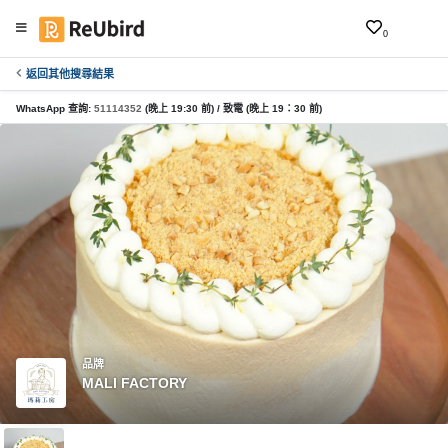
0
返回其他搜尋結果
繁
中
WhatsApp 查詢:
51114352
(晚上 19:30 前) / 致電 (晚上 19：30 前)
EN
登
入
註
冊
服
品牌
MALI FACTORY
務
及
產