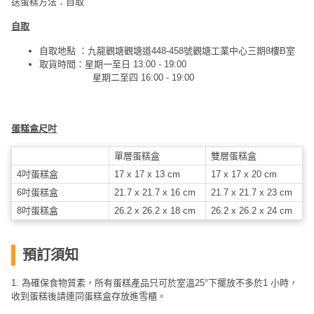
送蛋糕方法：自取
艇
出
自取
租
自取地點 ：九龍觀塘觀塘道448-458號觀塘工業中心三期8樓B室
取貨時間：星期一至日 13:00 - 19:00
星期二至四 16:00 - 19:00
蛋糕盒尺吋
單層蛋糕盒
雙層蛋糕盒
4吋蛋糕盒
17 x 17 x 13 cm
17 x 17 x 20 cm
6吋蛋糕盒
21.7 x 21.7 x 16 cm
21.7 x 21.7 x 23 cm
8吋蛋糕盒
26.2 x 26.2 x 18 cm
26.2 x 26.2 x 24 cm
預訂須知
1. 為確保食物質素，所有蛋糕產品只可於室溫25°下擺放不多於1 小時，
收到蛋糕後請連同蛋糕盒存放進雪櫃。