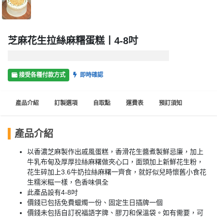
品
分
類
芝麻花生拉絲麻糬蛋糕丨4-8吋
活
Party
動
Room
接受各種付款方式
即時確認
類
到
型
產品介紹
訂製選項
自取點
運費表
預訂須知
會
美
活
食
搞
產品介紹
動
Party
特
以香濃芝麻製作出戚風蛋糕，香滑花生醬煮製鮮忌廉，加上
攻
色
朋
牛乳布甸及厚厚拉絲麻糬做夾心口，面頭加上新鮮花生粉，
略
花生碎加上3.6牛奶拉絲麻糬一齊食，就好似兒時懷舊小食花
蛋
友
生糯米糍一樣，色香味俱全
糕
聚
此產品設有4-8吋
會
會
活
價錢已包括免費蠟燭一份、固定生日插牌一個
花
員
動
價錢未包括自訂祝福語字牌、膠刀和保溫袋。如有需要，可