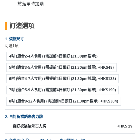
束
慶
計
攻
於落單時加購
及
祝
劃
略
花
生
藝
日
訂造選項
社
禮
會
拍
交
品
員
1. 蛋糕尺寸
拖
軟
需
可選1項
訂
件
知
4吋 (適合2-4人食用)
(需提前4日預訂 (21.30pm截單))
企
製
業/
禮
5吋 (適合3-5人食用)
(需提前4日預訂 (21.30pm截單), +HK$48)
公
物
夾
6吋 (適合4-7人食用)
(需提前4日預訂 (21.30pm截單), +HK$133)
司
時
聯
場
活
間
7吋 (適合5-9人食用)
(需提前4日預訂 (21.30pm截單), +HK$190)
絡
地
動
神
我
8吋 (適合8-12人食用)
(需提前4日預訂 (21.30pm截單), +HK$304)
佈
器
們
婚
置
關
禮
2. 自訂祝福語朱古力牌
用
情
於
品
侶
自訂祝福語朱古力牌
+HK$ 19
我
親
心
們
子
即