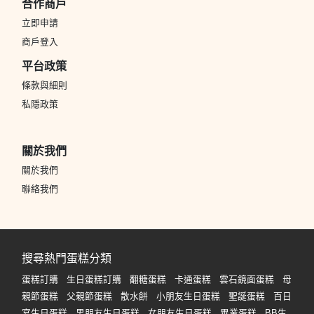
合作商戶
立即申請
商戶登入
平台政策
條款與細則
私隱政策
關於我們
關於我們
聯絡我們
搜尋熱門蛋糕分類
蛋糕訂購
生日蛋糕訂購
翻糖蛋糕
卡通蛋糕
雲石鏡面蛋糕
母
親節蛋糕
父親節蛋糕
散水餅
小朋友生日蛋糕
聖誕蛋糕
百日
宴生日蛋糕
男朋友生日蛋糕
女朋友生日蛋糕
畢業蛋糕
BB生