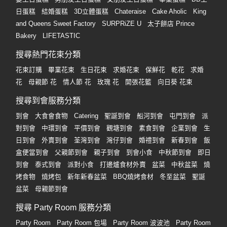
日蛋糕
結婚蛋糕
3D立體蛋糕
Chateraise
Cake Aholic
King
and Queens Sweet Factory
SURPRiZE U
太子餅店 Prince
Bakery
LIFETASTIC
搜尋熱門花束分類
花束訂購
畢業花束
生日花束
求婚花束
保鮮花
乾花
求婚
花
母親節 花
情人節 花
玫瑰 花
開張花籃
向日葵 花束
搜尋到會服務分類
到會
大食會食物
Catering
聖誕到會
船河到會
屯門到會
派
對到會
中環到會
平價到會
觀塘到會
素食到會
企業到會
生
日到會
外賣到會
荃灣到會
灣仔到會
婚禮到會
新春到會
飯
盒便當到會
父親節到會
親子到會
到會小食
中秋節到會
即日
到會
泰式到會
派對小食
打邊爐食材外賣
盆菜
中秋盆菜
燒
烤食物
燒烤包
新年新春盆菜
BBQ燒烤食材
冬至盆菜
聖誕
盆菜
母親節到會
搜尋 Party Room 服務分類
Party Room
Party Room 包場
Party Room 波波池
Party Room