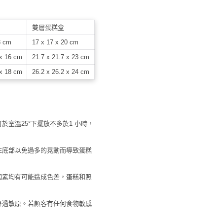
雙層蛋糕盒
3 cm
17 x 17 x 20 cm
 x 16 cm
21.7 x 21.7 x 23 cm
 x 18 cm
26.2 x 26.2 x 24 cm
於室溫25°下擺放不多於1 小時，
。
托住底部以免過多的晃動而導致蛋糕
等因素均有可能造成色差，蛋糕和照
果等過敏原。若顧客有任何食物敏感