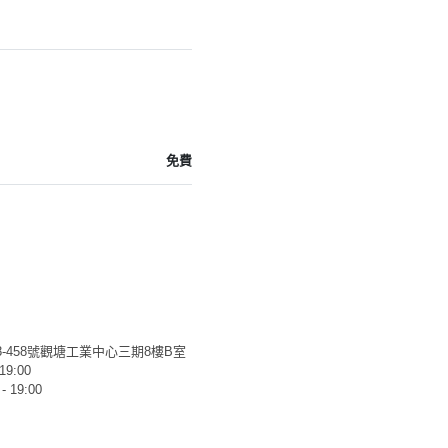
免費
-458號觀塘工業中心三期8樓B室
9:00
9:00