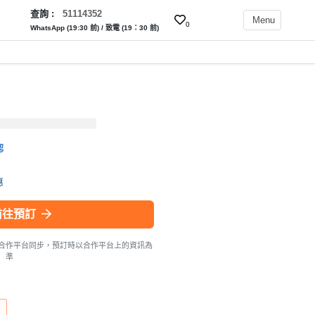
查詢 :
51114352
Menu
0
WhatsApp (19:30 前) / 致電 (19：30 前)
認
惠
前往預訂
合作平台同步，預訂時以合作平台上的資訊為
準