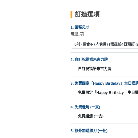
束
慶
計
攻
及
祝
劃
略
訂造選項
花
生
藝
日
1. 蛋糕尺寸
社
禮
會
可選1項
拍
交
品
員
拖
軟
需
6吋 (適合4-7人食用)
(需提前4日預訂 (2
訂
件
知
企
製
2. 自訂祝福語朱古力牌
業/
禮
自訂祝福語朱古力牌
公
物
夾
司
時
聯
3. 免費固定「Happy Birthday」生日插牌
場
活
間
絡
免費固定「Happy Birthday」生日插
地
動
神
我
佈
器
們
婚
4. 免費蠟燭 (一支)
置
關
禮
用
情
免費蠟燭 (一支)
於
品
侶
我
親
心
5. 額外加購膠刀 (一把)
們
子
即