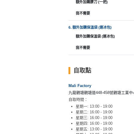
願
額外加購膠刀 (一把)
活
食
清
動
即
我不需要
單
煮
系
6. 額外加購保溫袋 (連冰包)
列
額外加購保溫袋 (連冰包)
聚
我不需要
會
及
拍
自取點
拖
餐
Mali Factory
廳
九龍觀塘觀塘道448-458號觀塘工業
自取時間：
BBQ
星期一: 13:00 - 19:00
星期二: 16:00 - 19:00
場
星期三: 16:00 - 19:00
星期四: 16:00 - 19:00
地
星期五: 13:00 - 19:00