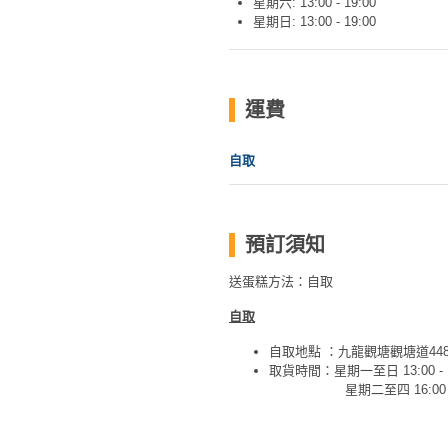
星期六: 13:00 - 19:00
新
星期日: 13:00 - 19:00
奇
玩
樂
運費
體
驗
自取
手
作
工
預訂須知
作
坊
送蛋糕方法：自取
戶
自取
外
自取地點 ：九龍觀塘觀塘道448
玩
取貨時間：星期一至日 13:00 - 1
樂
星期二至四 16:00 - 1
遊