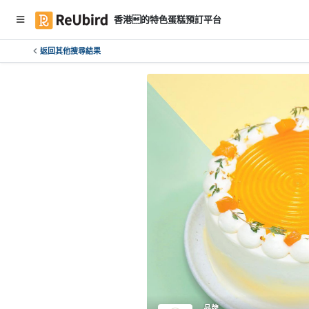
香港的特色蛋糕預訂平台
返回其他搜尋結果
繁
中
EN
登
入
註
冊
服
務
及
產
品牌