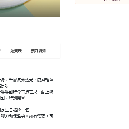
點
運費表
預訂須知
一身，千層皮薄透光，戚風輕盈
滿足呀
新鮮鮮甜時令當造芒果，配上熱
甜甜，特別開胃
固定生日插牌一個
、膠刀和保溫袋。如有需要，可