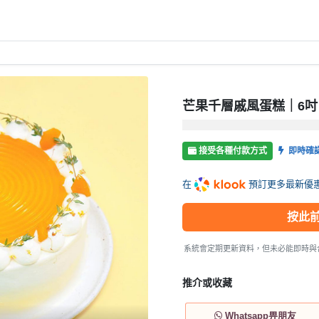
芒果千層戚風蛋糕｜6吋
接受各種付款方式
即時確
在
預訂更多最新優
按此
系統會定期更新資料，但未必能即時與
推介或收藏
Whatsapp畀朋友