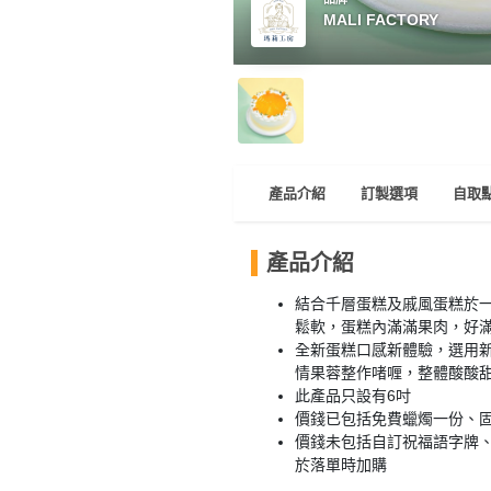
品
MALI FACTORY
分
類
活
Party
動
Room
類
產品介紹
訂製選項
自取
到
型
會
產品介紹
美
活
食
搞
結合千層蛋糕及戚風蛋糕於
動
Party
鬆軟，蛋糕內滿滿果肉，好
特
攻
全新蛋糕口感新體驗，選用
色
朋
略
情果蓉整作啫喱，整體酸酸
蛋
友
此產品只設有6吋
糕
聚
價錢已包括免費蠟燭一份、
價錢未包括自訂祝福語字牌
會
會
活
於落單時加購
花
員
動