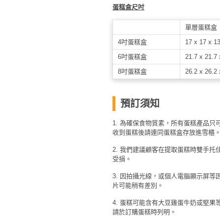
艇
蛋糕盒尺吋
出
單層蛋糕盒
租
4吋蛋糕盒
17 x 17 x 1
6吋蛋糕盒
21.7 x 21.7
8吋蛋糕盒
26.2 x 26.2
預訂須知
1. 為確保食物質素，所有蛋糕產品只可
收到蛋糕後請連同蛋糕盒存放進雪櫃
2. 我們建議顧客在提取蛋糕時雙手
受損。
3. 因拍攝光線，或個人電腦顯示屏
片可能稍有差別。
4. 蛋糕可能含有大豆雞蛋牛奶或堅
請於訂購蛋糕時列明。