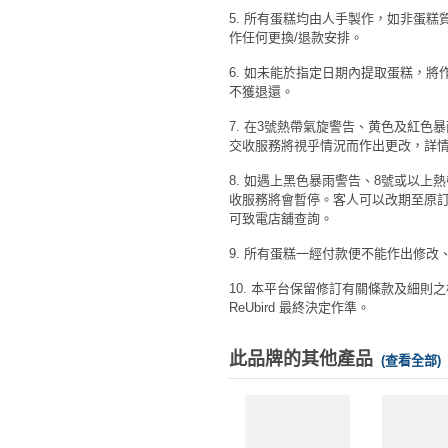
5. 所有蛋糕均由人手製作，如非蛋
作任何更換/退款安排。
6. 如未能於指定日期內提取蛋糕，
不獲退還。
7. 在3號熱帶氣旋警告、黄色及紅色
交收服務將視乎情況而作出更改，詳
8. 如遇上黑色暴雨警告、8號或以上
收服務將會暫停。客人可以改期至原訂
可致電店舖查詢。
9. 所有蛋糕一經付款便不能作出修改
10. 本平台保留修訂有關條款及細則
ReUbird 最終決定作準。
此品牌的其他產品
(查看全部)