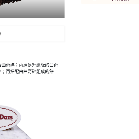
表
合曲奇碎；內層是升級版的曲奇
碎；再搭配由曲奇碎組成的餅