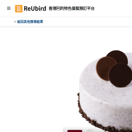
香港的特色蛋糕預訂平台
返回其他搜尋結果
繁
中
E
N
登
入
註
冊
服
務
及
品牌