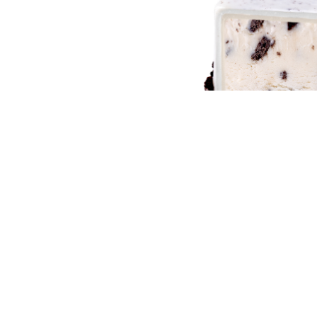
員
朋
動
食
計
友
攻
劃
特
聚
略
色
會
蛋
社
慶
會
糕
交
祝
員
軟
花
生
需
件
束
日
知
及
拍
花
拖
夾
藝
時
禮
聯
訂造選項
企
間
品
絡
業
神
我
1. 蛋糕尺寸
/
訂
器
們
細 Mini (直徑約13 cm)
(+HK$409)
公
製
關
司
情
禮
大 Large (直徑約20 cm)
(+HK$639)
於
活
侶
物
我