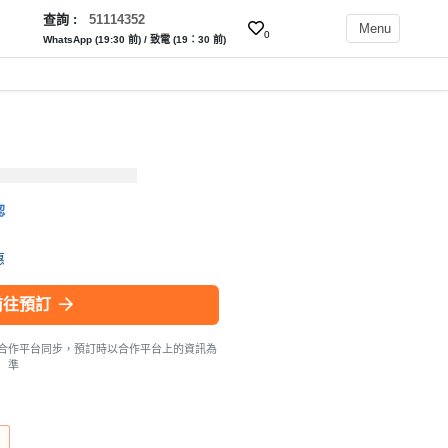
查詢 :
51114352
Menu
0
WhatsApp (19:30 前) / 致電 (19：30 前)
認
惠
前往預訂
合作平台同步，預訂時以合作平台上的資訊為
準