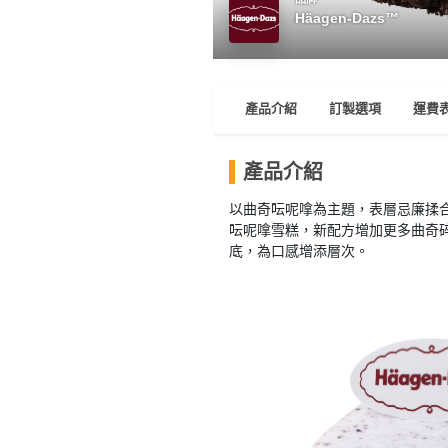
產
Häagen-Dazs™
品
分
類
產品介紹
訂製選項
運費
活
P
產品介紹
動
a
類
r
以曲奇呍呢嗱為主題，表層忌廉揉
型
t
呍呢嗱雪糕，新配方增加更多曲奇
y
底，為口感增添層次。
R
活
搞
o
動
P
o
攻
a
m
略
r
到
t
會
y
會
活
美