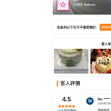
產
CAKE Sakura
品
分
類
此系列以下日子不接受預訂:
2026-
活
P
動
a
- 客人來
類
r
型
t
y
R
活
搞
o
動
P
o
客人評價
攻
a
m
略
r
到
t
4.5
Wu *****
W
會
y
2026年7月
會
活
美
蛋糕唔甜
(
103
則近期評