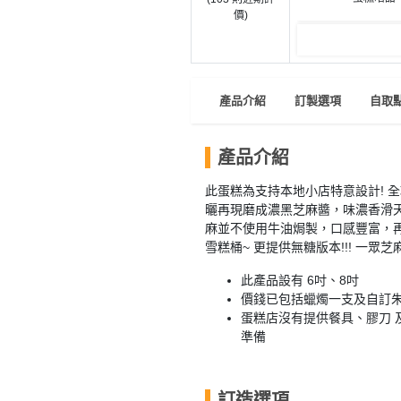
員
朋
動
食
價)
計
友
攻
劃
特
聚
略
色
會
蛋
產品介紹
訂製選項
自取
社
慶
會
糕
交
祝
員
軟
花
生
需
產品介紹
件
束
日
知
此蛋糕為支持本地小店特意設計! 
及
曬再現磨成濃黑芝麻醬，味濃香滑天
拍
花
麻並不使用牛油焗製，口感豐富，
拖
夾
藝
雪糕桶~ 更提供無糖版本!!! 一眾芝
時
禮
聯
企
間
品
此產品設有 6吋、8吋
絡
業
神
價錢已包括蠟燭一支及自訂
我
/
蛋糕店沒有提供餐具、膠刀 
訂
器
們
準備
公
製
關
司
情
禮
於
活
侶
物
我
訂造選項