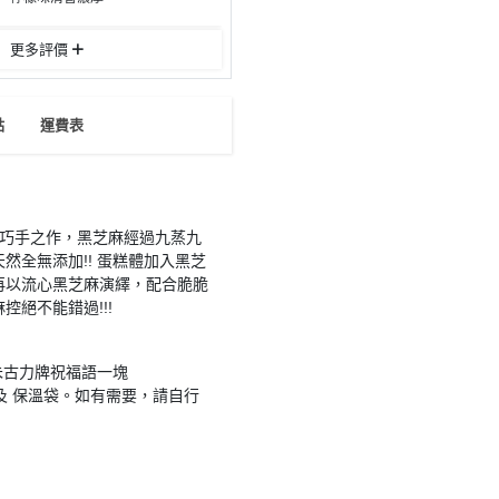
更多評價
點
運費表
全巧手之作，黑芝麻經過九蒸九
然全無添加!! 蛋糕體加入黑芝
再以流心黑芝麻演繹，配合脆脆
麻控絕不能錯過!!!
朱古力牌祝福語一塊
及 保溫袋。如有需要，請自行