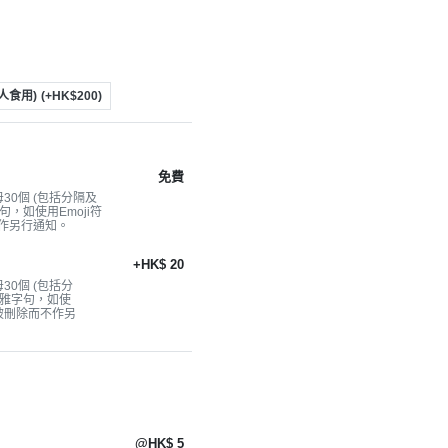
2人食用)
(+HK$200)
免費
0個 (包括分隔及
句，如使用Emoji符
作另行通知。
+HK$ 20
0個 (包括分
不雅字句，如使
會被刪除而不作另
@HK$ 5