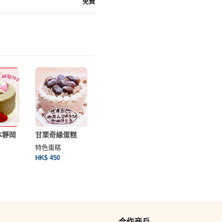
免費
本靜岡
甘栗奇緣蛋糕
保加利亞玫瑰蜂
士多啤梨蛋糕
蜜蛋糕
【無糖版】
特色蛋糕
特色蛋糕
特色蛋糕
HK$ 450
HK$ 450
HK$ 580
合作商戶