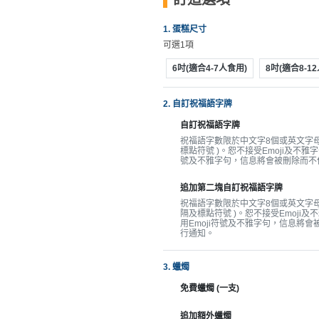
動
心
們
場
願
1. 蛋糕尺寸
婚
地
清
可選1項
禮
佈
單
置
6吋(適合4-7人食用)
8吋(適合8-1
親
用
子
品
2. 自訂祝福語字牌
活
自訂祝福語字牌
動
即
祝福語字數限於中文字8個或英文字母3
食
標點符號 )。恕不接受Emoji及不雅字
號及不雅字句，信息將會被刪除而不
即
煮
追加第二塊自訂祝福語字牌
系
祝福語字數限於中文字8個或英文字母3
隔及標點符號 )。恕不接受Emoji及
列
用Emoji符號及不雅字句，信息將
行通知。
聚
3. 蠟燭
會
及
免費蠟燭 (一支)
拍
追加額外蠟燭