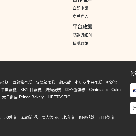
立即申請
商戶登入
平台政策
條款與細則
私隱政策
付
面蛋糕
母親節蛋糕
父親節蛋糕
散水餅
小朋友生日蛋糕
聖誕蛋
畢業蛋糕
BB生日蛋糕
結婚蛋糕
3D立體蛋糕
Chateraise
Cake
太子餅店 Prince Bakery
LIFETASTIC
花
求婚 花
母親節 花
情人節 花
玫瑰 花
開張花籃
向日葵 花