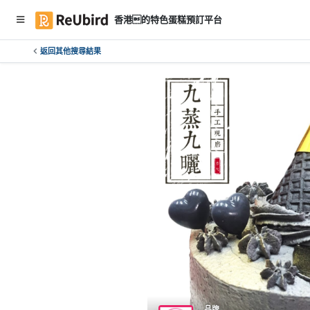
香港的特色蛋糕預訂平台
返回其他搜尋結果
繁
中
E
N
登
入
註
冊
服
務
及
品牌