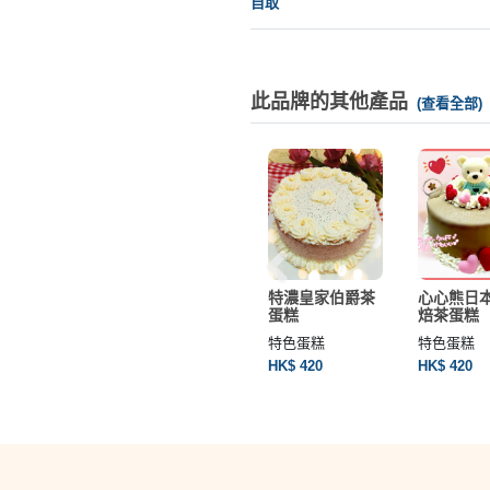
自取
此品牌的其他產品
(查看全部)
利亞玫瑰蜂
士多啤梨蛋糕
特濃皇家伯爵茶
心心熊日
糕
【無糖版】
蛋糕
焙茶蛋糕
蛋糕
特色蛋糕
特色蛋糕
特色蛋糕
450
HK$ 580
HK$ 420
HK$ 420