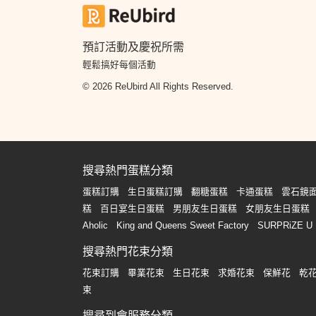
預訂活動及慶祝所需
輕鬆搞好每個活動
© 2026 ReUbird All Rights Reserved.
搜尋熱門蛋糕分類
蛋糕訂購
生日蛋糕訂購
翻糖蛋糕
卡通蛋糕
雲石鏡
糕
百日宴生日蛋糕
男朋友生日蛋糕
女朋友生日蛋糕
Aholic
King and Queens Sweet Factory
SURPRiZE U
搜尋熱門花束分類
花束訂購
畢業花束
生日花束
求婚花束
保鮮花
乾
束
搜尋到會服務分類