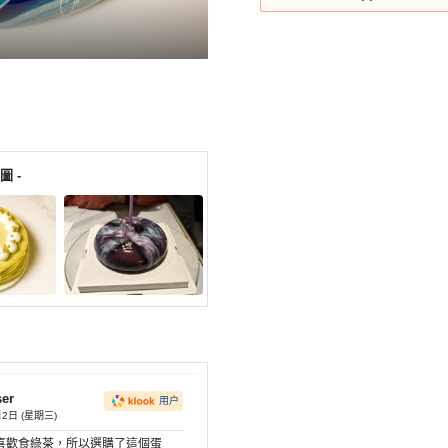
圖 -
ser
用户
月2日 (星期三)
喜歡食綠茶，所以選購了這個蛋