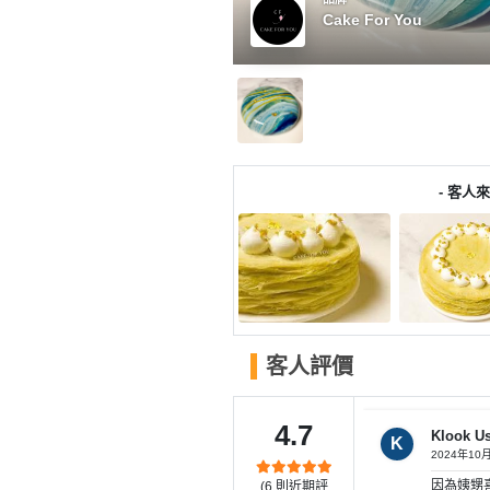
產
Cake For You
品
分
類
活
P
動
a
- 客人來
類
r
型
t
y
R
活
搞
o
動
P
o
客人評價
攻
a
m
略
r
到
t
4.7
Klook U
K
會
y
2024年10
會
活
美
因為姨甥
(
6
則近期評