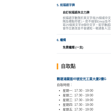
工
5. 祝福語字牌
作
自訂祝福語朱古力牌
坊
祝福語字數限於英文字母25個或中文字
隔及標點符號 )。恕不接受Emoji及
寫25個英文字/8個中文字，如字數
戶
會作岀更改並不會通知。敬請客人注
外
玩
6. 蠟燭
樂
免費蠟燭 (一支)
遊
艇
自取點
出
租
觀塘鴻圖道45號宏光工業大廈2樓G
自取時間：
星期一: 17:30 - 19:00
星期二: 17:30 - 19:00
星期三: 17:30 - 19:00
星期四: 17:30 - 19:00
星期五: 17:30 - 19:00