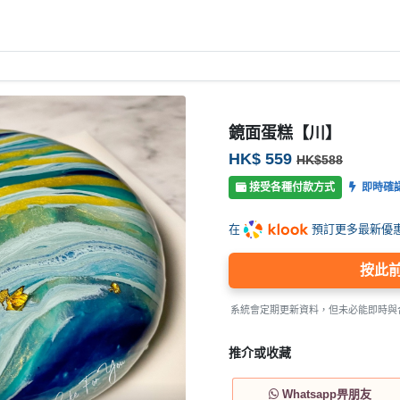
鏡面蛋糕【川】
HK$ 559
HK$588
接受各種付款方式
即時確
在
預訂更多最新優
按此
系統會定期更新資料，但未必能即時與
推介或收藏
Whatsapp畀朋友