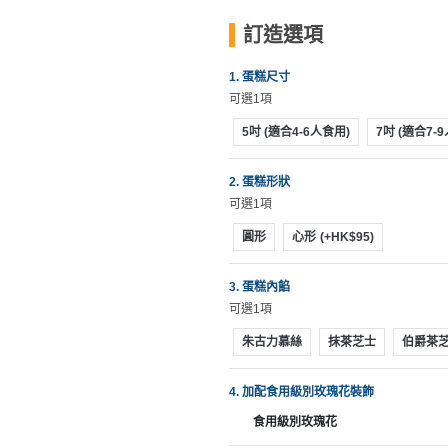
拖
餐
訂造選項
廳
1. 蛋糕尺寸
B
可選1項
B
5吋 (適合4-6人食用)
7吋 (適合7-
Q
2. 蛋糕形狀
場
可選1項
地
圓形
心形
(+HK$95)
新
奇
3. 蛋糕內餡
玩
可選1項
樂
朱古力慕絲
抹茶芝士
伯爵茶
體
驗
4. 加配食用級別玫瑰花裝飾
手
食用級別玫瑰花
作