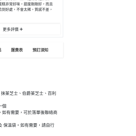
蛋糕非常好味，甜度剛剛好，而且
恰到好處，不會太稀，質感不差，
更多評價
點
運費表
預訂須知
、抹茶芝士、伯爵茶芝士、百利
一個
。如有需要，可於落單後聯絡商
及 保溫袋。如有需要，請自行