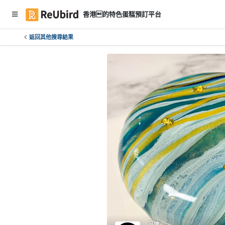
香港的特色蛋糕預訂平台
返回其他搜尋結果
繁
中
E
N
登
入
註
冊
服
務
及
品牌