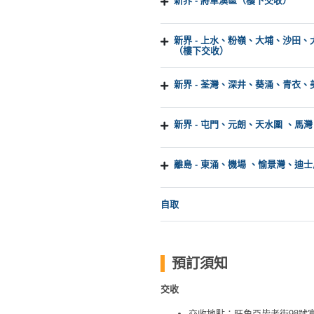
新界 - 將軍澳區（樓下交收）
新界 - 上水、粉嶺、大埔、沙田
（樓下交收）
新界 - 荃灣、深井、葵涌、青衣
新界 - 屯門、元朗、天水圍 、馬
離島 - 東涌、機場 、愉景灣、迪
自取
預訂須知
交收
交收地點：旺角亞皆老街98號富