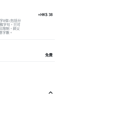
+HK$ 38
8個 (包括分
不雅字句，只可
超岀限制，師父
意字數。
免費