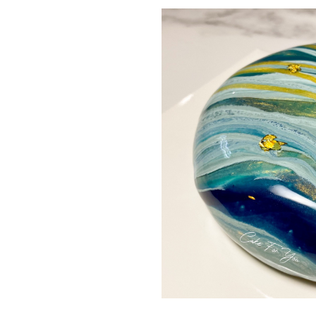
動
心
們
場
願
婚
地
清
禮
佈
單
置
親
用
子
品
活
動
即
食
即
煮
系
列
聚
會
及
拍