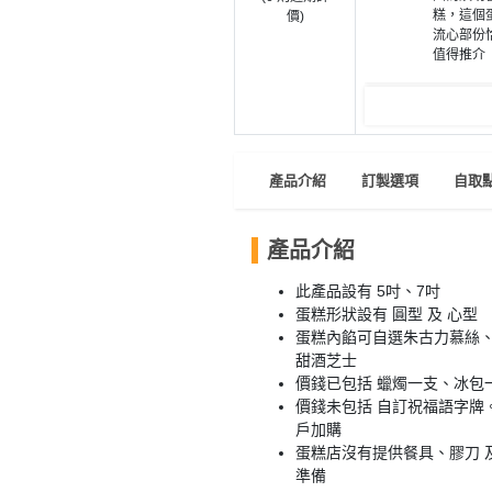
員
朋
動
食
糕，這個
價)
計
友
攻
流心部份
值得推介
劃
特
聚
略
色
會
蛋
社
慶
會
糕
交
祝
員
產品介紹
訂製選項
自取
軟
花
生
需
件
束
日
知
及
產品介紹
拍
花
拖
夾
藝
此產品設有 5吋、7吋
時
蛋糕形狀設有 圓型 及 心型
禮
聯
企
蛋糕內餡可自選朱古力慕絲
間
品
絡
甜酒芝士
業
神
我
價錢已包括 蠟燭一支、冰包
/
訂
器
們
價錢未包括 自訂祝福語字牌
公
製
關
戶加購
司
情
禮
蛋糕店沒有提供餐具、膠刀 
於
活
侶
物
準備
我