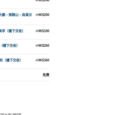
+HK$140
、大圍、馬鞍山、烏溪沙
+HK$200
、美孚（樓下交收）
+HK$180
灣（樓下交收）
+HK$260
士尼（樓下交收）
+HK$360
免費
都大廈1樓8室