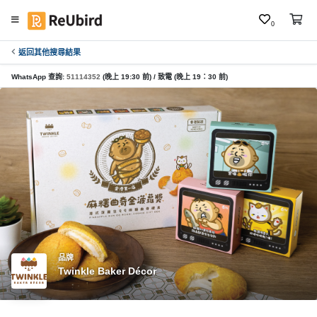
0
返回其他搜尋結果
繁
中
WhatsApp 查詢:
51114352
(晚上 19:30 前) / 致電 (晚上 19：30 前)
E
N
登
入
註
冊
品牌
Twinkle Baker Décor
服
務
及