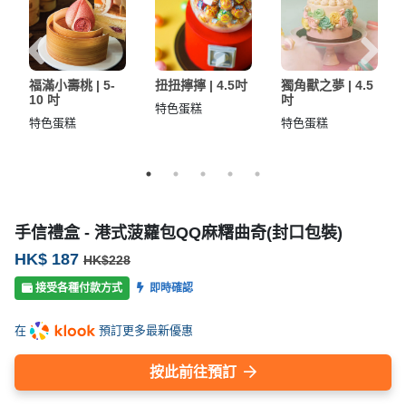
工
作
坊
福滿小壽桃 | 5-
扭扭擰擰 | 4.5吋
獨角獸之夢 | 4.5
戶
10 吋
吋
特色蛋糕
外
特色蛋糕
特色蛋糕
玩
樂
遊
艇
手信禮盒 - 港式菠蘿包QQ麻糬曲奇(封口包裝)
出
HK$ 187
HK$228
租
接受各種付款方式
即時確認
在
預訂更多最新優惠
按此前往預訂