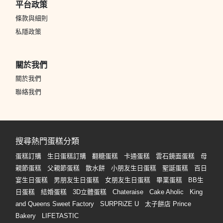
平台政策
條款與細則
私隱政策
關於我們
關於我們
聯絡我們
搜尋熱門蛋糕分類
蛋糕訂購
生日蛋糕訂購
翻糖蛋糕
卡通蛋糕
雲石鏡面蛋糕
母
親節蛋糕
父親節蛋糕
散水餅
小朋友生日蛋糕
聖誕蛋糕
百日
宴生日蛋糕
男朋友生日蛋糕
女朋友生日蛋糕
畢業蛋糕
BB生
日蛋糕
結婚蛋糕
3D立體蛋糕
Chateraise
Cake Aholic
King
and Queens Sweet Factory
SURPRiZE U
太子餅店 Prince
Bakery
LIFETASTIC