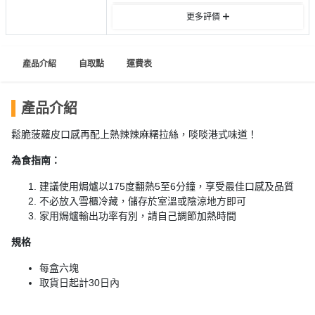
員
朋
動
食
更多評價
計
友
攻
劃
特
聚
略
色
會
產品介紹
自取點
運費表
蛋
社
慶
會
糕
交
祝
員
產品介紹
軟
花
生
需
鬆脆菠蘿皮口感再配上熱辣辣麻糬拉絲，啖啖港式味道！
件
束
日
知
及
為食指南：
拍
花
拖
夾
建議使用焗爐以175度翻熱5至6分鐘，享受最佳口感及品質
藝
時
不必放入雪櫃冷藏，儲存於室溫或陰涼地方即可
禮
聯
企
家用焗爐輸出功率有別，請自己調節加熱時間
間
品
絡
業
神
我
規格
/
訂
器
們
公
每盒六塊
製
關
司
情
取貨日起計30日內
禮
於
活
侶
物
我