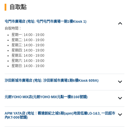
動
心
們
自取點
場
願
婚
地
清
禮
佈
單
屯門市廣場店 (地址: 屯門屯門市廣場一期1樓Kiosk 1)
置
自取時間：
親
用
星期一: 14:00 - 19:00
子
星期二: 14:00 - 19:00
品
星期三: 14:00 - 19:00
活
星期四: 14:00 - 19:00
動
即
星期五: 14:00 - 19:00
星期六: 14:00 - 19:00
食
星期日: 14:00 - 19:00
即
煮
沙田新城市廣場店 (地址: 沙田新城市廣場1期6樓Kiosk 609A)
系
列
元朗YOHO MIX店(元朗YOHO MIX元點一樓B166號舖)
聚
會
APM YATA店 (地址：觀塘創紀之城5期(apm)地面低層LG-1&3, 一田超市
及
內KT-006號舖)
拍