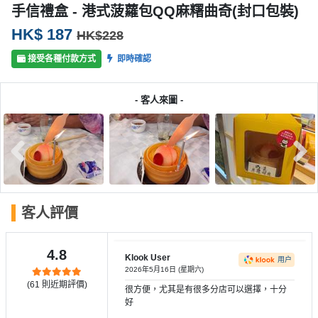
產
手信禮盒 - 港式菠蘿包QQ麻糬曲奇(封口包裝)
品
HK$ 187
HK$228
分
類
接受各種付款方式
即時確認
- 客人來圖 -
活
P
動
a
類
r
型
t
y
R
活
搞
o
客人評價
動
P
o
攻
a
m
4.8
略
r
Klook User
用户
2026年5月16日 (星期六)
到
t
(
61
則近期評價)
很方便，尤其是有很多分店可以選擇，十分
會
y
好
會
活
美