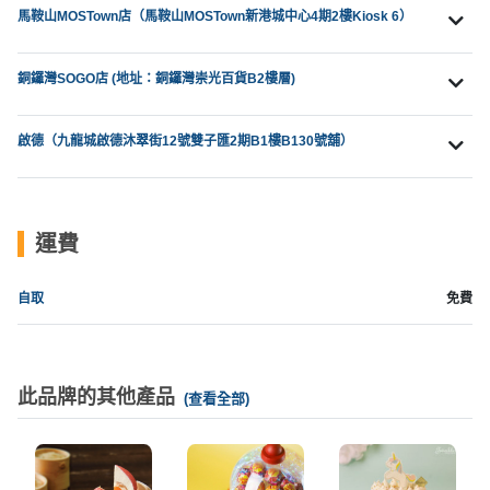
拖
馬鞍山MOSTown店（馬鞍山MOSTown新港城中心4期2樓Kiosk 6）
餐
廳
銅鑼灣SOGO店 (地址：銅鑼灣崇光百貨B2樓層)
B
B
啟德（九龍城啟德沐翠街12號雙子匯2期B1樓B130號舖）
Q
場
地
運費
新
自取
免費
奇
玩
樂
體
此品牌的其他產品
(查看全部)
驗
手
作