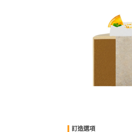
動
心
們
場
願
婚
地
清
禮
佈
單
置
親
用
子
品
活
動
即
食
即
煮
系
列
聚
會
及
拍
訂造選項