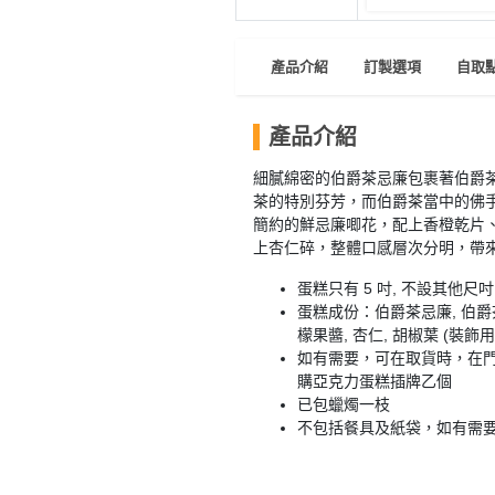
員
朋
動
食
計
友
攻
劃
特
聚
略
產品介紹
訂製選項
自取
色
會
蛋
社
慶
會
產品介紹
糕
交
祝
員
細膩綿密的伯爵茶忌廉包裹著伯爵
軟
花
生
需
茶的特別芬芳，而伯爵茶當中的佛手
件
束
日
知
簡約的鮮忌廉唧花，配上香橙乾片
及
上杏仁碎，整體口感層次分明，帶
拍
花
拖
夾
蛋糕只有 5 吋, 不設其他尺吋
藝
蛋糕成份：伯爵茶忌廉, 伯爵茶
時
禮
聯
檬果醬, 杏仁, 胡椒葉 (裝飾用
企
間
品
絡
如有需要，可在取貨時，在門
業
神
我
購亞克力蛋糕插牌乙個
/
訂
器
已包蠟燭一枝
們
公
製
不包括餐具及紙袋，如有需
關
司
情
禮
於
活
侶
物
我