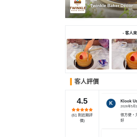
產
Twinkle Baker Décor
品
分
類
- 客人來
活
P
動
a
類
r
型
t
y
客人評價
R
活
搞
o
動
P
o
4.5
Klook U
攻
a
K
m
2026年5月
略
r
很方便，
(
61
則近期評
到
t
好
價)
會
y
會
活
美