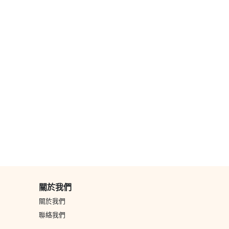
福滿小壽桃 | 5-
扭扭擰擰 | 4.5
獨角獸之夢 |
10 吋
吋
4.5吋
特色蛋糕
特色蛋糕
特色蛋糕
關於我們
關於我們
聯絡我們