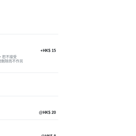
+HK$ 15
母，恕不接受
會被刪除而不作另
@HK$ 20