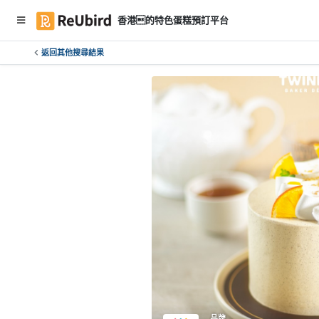
香港的特色蛋糕預訂平台
返回其他搜尋結果
繁
中
E
N
登
入
註
冊
服
務
及
品牌