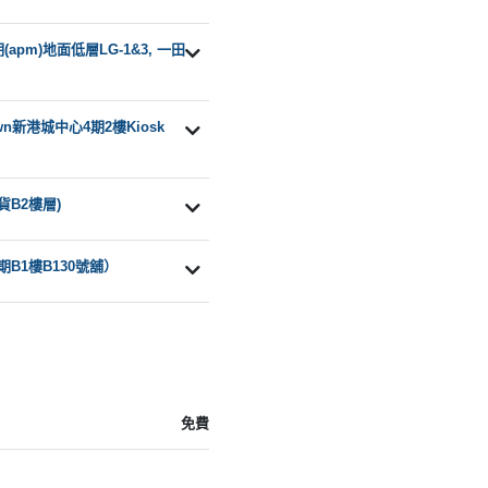
apm)地面低層LG-1&3, 一田
n新港城中心4期2樓Kiosk
貨B2樓層)
B1樓B130號舖）
免費