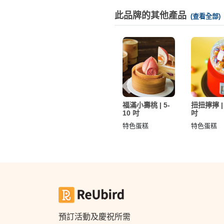
此品牌的其他產品
(查看全部)
Bling |
櫻花樹下 | 4.5
福滿小壽桃 | 5-
扭扭擰擰 | 
吋
吋
10 吋
吋
蛋糕
特色蛋糕
特色蛋糕
特色蛋糕
預訂活動及慶祝所需