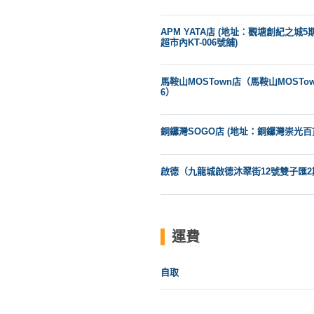
APM YATA店 (地址：觀塘創紀之城5期(
超市內KT-006號舖)
馬鞍山MOSTown店（馬鞍山MOSTow
6）
銅鑼灣SOGO店 (地址：銅鑼灣崇光百
啟德（九龍城啟德沐翠街12號雙子匯2期
運費
自取