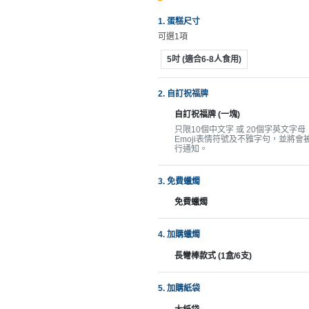
拖
餐
1. 蛋糕尺寸
廳
可選1項
5吋 (適合6-8人食用)
B
B
2. 自訂祝福牌
Q
自訂祝福牌 (一塊)
場
只限10個中文字 或 20個字英文字
Emoji表情符號及不雅字句，並將
地
行通知。
新
3. 免費蠟燭
奇
免費蠟燭
玩
樂
4. 加購蠟燭
體
長彎棒款式 (1盒/6支)
驗
手
5. 加購紙袋
作