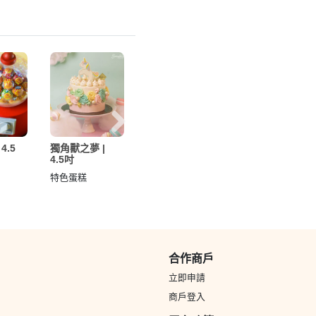
4.5
獨角獸之夢 |
粉紅夠Bling |
櫻花樹下 | 4.5
4.5吋
4.5吋
吋
特色蛋糕
特色蛋糕
特色蛋糕
合作商戶
立即申請
商戶登入