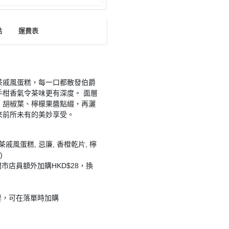
點
運費表
茶戚風蛋糕，每一口都散發伯爵
柑香氣令茶味更有深度。 面層
、胡椒葉、檸檬果醬點綴，再灑
來前所未有的美妙享受。
戚風蛋糕, 忌廉, 香橙乾片, 檸
)
市店員額外加購HKD$28，換
要，可在落單時加購