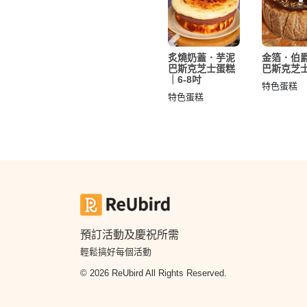
 原味 巴斯
生酮．金箔伯爵
炙燒奶蓋．芋泥
金箔．伯
士蛋糕
茶 巴斯克芝士
巴斯克芝士蛋糕
巴斯克芝
蛋糕
｜6-8吋
蛋糕
特色蛋糕
特色蛋糕
特色蛋糕
405起
HK$702
預訂活動及慶祝所需
輕鬆搞好每個活動
© 2026 ReUbird All Rights Reserved.