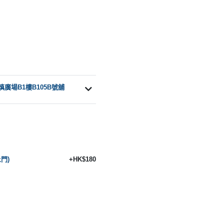
慎廣場B1樓B105B號舖
門)
+HK$180