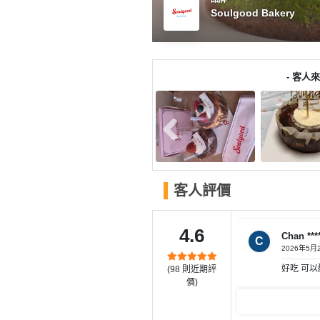
產
Soulgood Bakery
品
分
類
- 客人來
活
P
動
a
類
r
型
t
y
客人評價
R
活
搞
o
動
P
o
4.6
Chan ****
攻
a
C
m
2026年5月
略
r
好吃 可以配
(
98
則近期評
到
t
價)
會
y
會
活
美