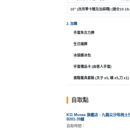
拖
餐
10" (改用零卡糖及加麻糬) (適合10-1
廳
2. 加購
B
手寫朱古力牌
B
Q
生日插牌
場
冰袋連冰包
地
手寫禮品卡 (由客人手寫)
新
蛋糕餐具套裝 (叉子 x5, 碟 x5,刀 x1
奇
玩
樂
自取點
體
驗
K11 Musea 旗艦店 - 九龍尖沙咀梳士巴
B201-39舖
手
自取時間：
作