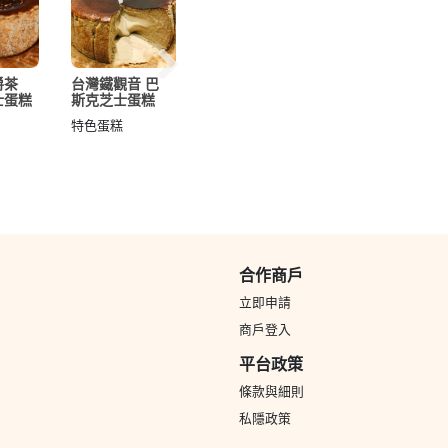
爵茶
台灣鐵觀音 巴
招牌 原味 巴斯
生酮．金箔伯爵
士蛋糕
斯克芝士蛋糕
克芝士蛋糕
茶 巴斯克芝士
蛋糕
特色蛋糕
特色蛋糕
特色蛋糕
HK$405起
HK$702
合作商戶
立即申請
商戶登入
平台政策
條款與細則
私隱政策