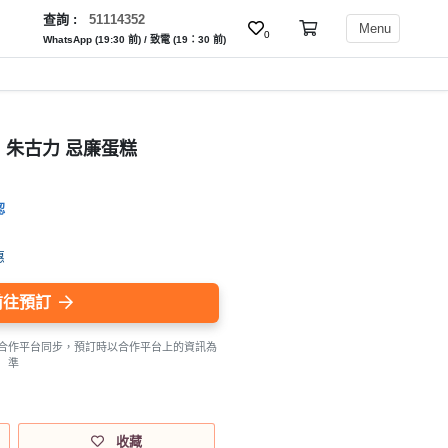
查詢 :
51114352
Menu
0
WhatsApp (19:30 前) / 致電 (19：30 前)
朱古力 忌廉蛋糕
認
惠
前往預訂
合作平台同步，預訂時以合作平台上的資訊為
準
收藏