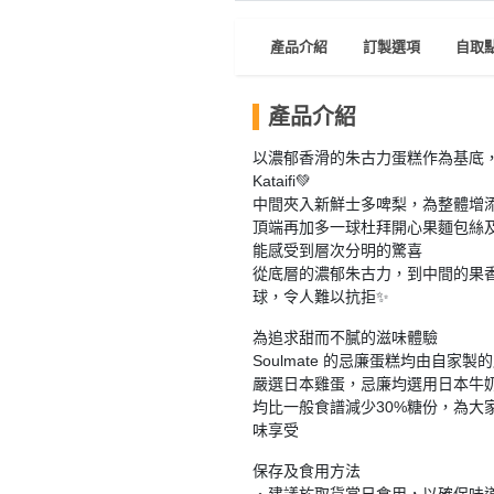
員
朋
動
食
計
友
攻
產品介紹
訂製選項
自取
劃
特
聚
略
色
會
蛋
產品介紹
社
慶
會
糕
以濃郁香滑的朱古力蛋糕作為基底
交
祝
員
Kataifi💚
軟
花
生
需
中間夾入新鮮士多啤梨，為整體增添
件
束
日
知
頂端再加多一球杜拜開心果麵包絲
及
能感受到層次分明的驚喜
拍
花
從底層的濃郁朱古力，到中間的果
拖
夾
藝
球，令人難以抗拒✨
時
禮
聯
企
為追求甜而不膩的滋味體驗
間
品
絡
Soulmate 的忌廉蛋糕均由自家
業
神
我
嚴選日本雞蛋，忌廉均選用日本牛
/
訂
器
們
均比一般食譜減少30%糖份，為大
公
製
味享受
關
司
情
禮
於
活
侶
保存及食用方法
物
我