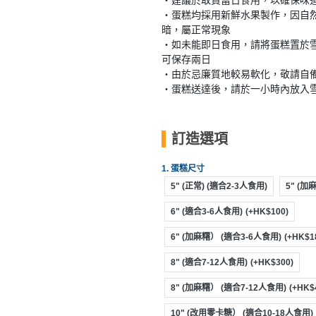
・建議於取貨當日食用，以確保味
動
心
們
・蛋糕均採用新鮮水果製作，因自
場
願
暗，屬正常現象
婚
地
清
・如未能即日食用，請將蛋糕置於
禮
佈
單
可保存兩日
置
・由於忌廉質地較易軟化，敬請自
親
用
・蛋糕送達後，請於一小時內放入
子
品
活
動
即
訂造選項
食
即
1. 蛋糕尺寸
煮
5" (正常) (適合2-3人食用)
5" (加
系
6" (適合3-6人食用)
(+HK$100)
列
6" (加麻糬） (適合3-6人食用)
(+HK$1
聚
8" (適合7-12人食用)
(+HK$300)
會
及
8" (加麻糬） (適合7-12人食用)
(+HK$
拍
10" (改用零卡糖） (適合10-18人食用)