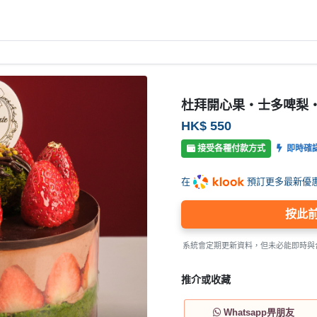
杜拜開心果・士多啤梨・
HK$ 550
接受各種付款方式
即時確
在
預訂更多最新優
按此
系統會定期更新資料，但未必能即時與
推介或收藏
Whatsapp畀朋友