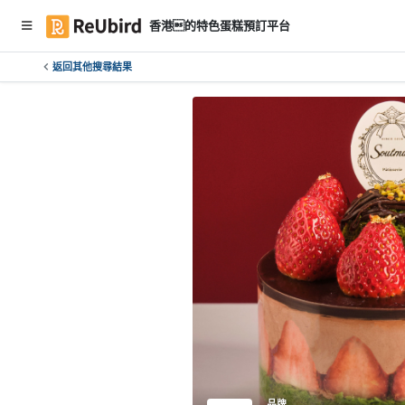
香港的特色蛋糕預訂平台
返回其他搜尋結果
繁
中
E
N
登
入
註
冊
服
務
及
品牌