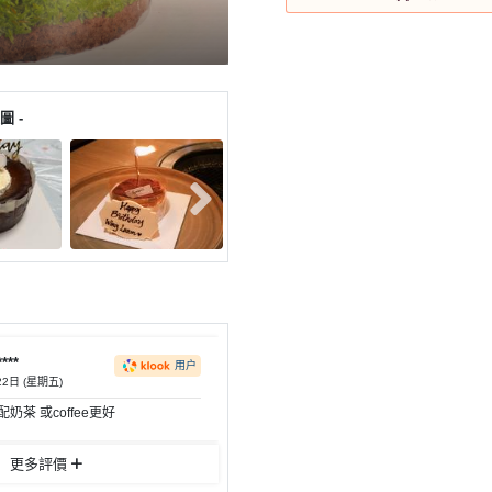
圖 -
***
用户
22日 (星期五)
奶茶 或coffee更好
更多評價