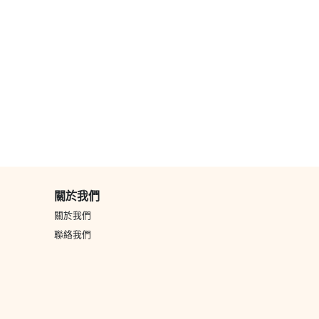
炙燒奶蓋．芋泥
金箔．伯爵茶
台灣鐵觀音 巴
巴斯克芝士蛋糕
巴斯克芝士蛋糕
斯克芝士蛋糕
｜6-8吋
特色蛋糕
特色蛋糕
特色蛋糕
關於我們
關於我們
聯絡我們