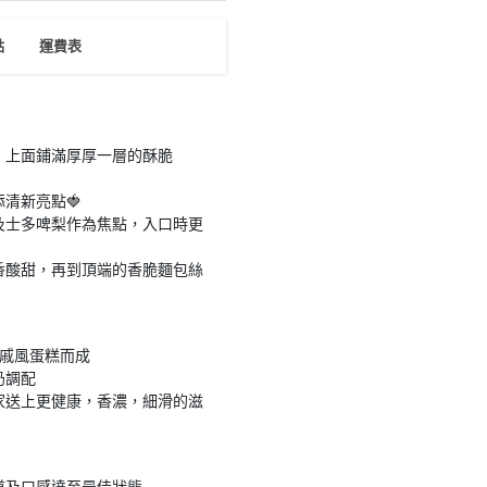
點
運費表
，上面鋪滿厚厚一層的酥脆
清新亮點🍓
及士多啤梨作為焦點，入口時更
香酸甜，再到頂端的香脆麵包絲
製的戚風蛋糕而成
奶調配
家送上更健康，香濃，細滑的滋