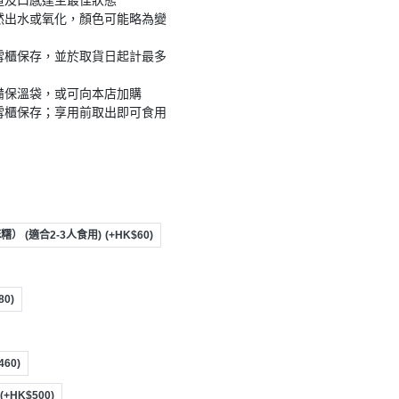
道及口感達至最佳狀態
然出水或氧化，顏色可能略為變
雪櫃保存，並於取貨日起計最多
備保溫袋，或可向本店加購
雪櫃保存；享用前取出即可食用
麻糬） (適合2-3人食用)
(+HK$60)
80)
460)
(+HK$500)