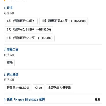
動
心
們
場
願
1. 尺寸
婚
地
清
可選1項
禮
佈
單
4吋（預算可分2-3件）
5吋（預算可分4-5件）
(+HK$100)
置
親
用
6吋（預算可分6-8件）
(+HK$200)
子
品
活
8吋（預算可分8-10件）
(+HK$400)
動
即
2. 蛋糕口味
食
可選1項
即
煮
原味
系
列
3. 夾心味道
可選1項
聚
鮮什果
(+HK$20)
Oreo
金莎朱古力榛子醬
會
及
4. 免費「Happy Birthday」插牌
免費
拍