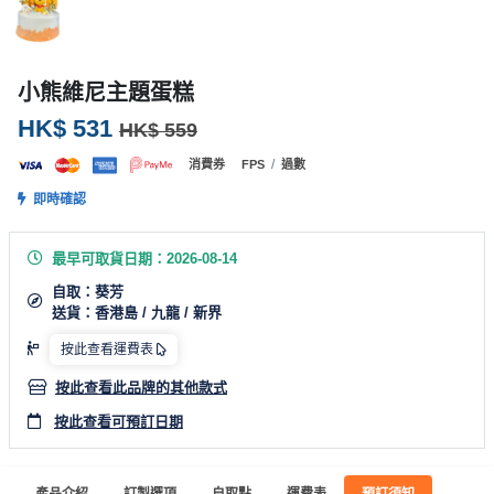
產
品
分
小熊維尼主題蛋糕
類
HK$ 531
HK$ 559
活
P
/
消費券
FPS
過數
動
a
即時確認
類
r
型
t
最早可取貨日期：2026-08-14
y
自取：葵芳
R
送貨：香港島 / 九龍 / 新界
活
搞
o
動
P
o
按此查看運費表
攻
a
m
按此查看此品牌的其他款式
略
r
按此查看可預訂日期
到
t
會
y
會
活
美
產品介紹
訂製選項
自取點
運費表
預訂須知