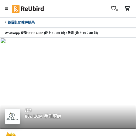
0
返回其他搜尋結果
繁
中
WhatsApp 查詢:
51114352
(晚上 19:30 前) / 致電 (晚上 19：30 前)
E
N
登
入
註
冊
品牌
80s LCM 手作廚房
服
務
及