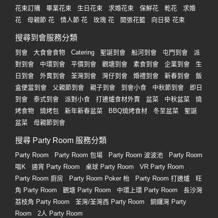
花束訂購
畢業花束
生日花束
求婚花束
保鮮花
乾花
求婚
花
母親節 花
情人節 花
玫瑰 花
開張花籃
向日葵 花束
搜尋到會服務分類
到會
大食會食物
Catering
聖誕到會
船河到會
屯門到會
派
對到會
中環到會
平價到會
觀塘到會
素食到會
企業到會
生
日到會
外賣到會
荃灣到會
灣仔到會
婚禮到會
新春到會
飯
盒便當到會
父親節到會
親子到會
到會小食
中秋節到會
即日
到會
泰式到會
派對小食
打邊爐食材外賣
盆菜
中秋盆菜
燒
烤食物
燒烤包
新年新春盆菜
BBQ燒烤食材
冬至盆菜
聖誕
盆菜
母親節到會
搜尋 Party Room 服務分類
Party Room
Party Room 包場
Party Room 波波池
Party Room
唱K
通宵 Party Room
桌球 Party Room
VR Party Room
Party Room 廚房
Party Room Poker 枱
Party Room 打邊爐
旺
角 Party Room
觀塘 Party Room
中環上環 Party Room
長沙灣
荔枝角 Party Room
荃灣/荃灣西 Party Room
銅鑼灣 Party
Room
2人 Party Room