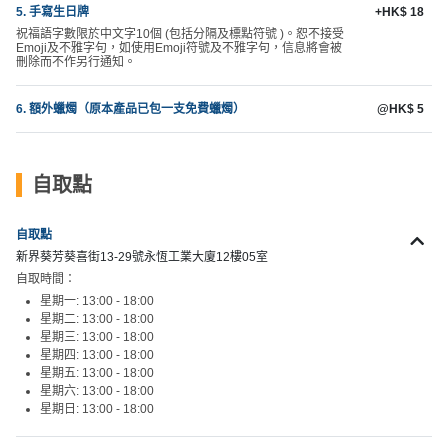
拖
5. 手寫生日牌
+HK$ 18
餐
祝福語字數限於中文字10個 (包括分隔及標點符號 )。恕不接受
Emoji及不雅字句，如使用Emoji符號及不雅字句，信息將會被
廳
刪除而不作另行通知。
B
6. 額外蠟燭（原本產品已包一支免費蠟燭）
@HK$ 5
B
Q
自取點
場
地
自取點
新
新界葵芳葵喜街13-29號永恆工業大廈12樓05室
奇
自取時間：
玩
星期一: 13:00 - 18:00
星期二: 13:00 - 18:00
樂
星期三: 13:00 - 18:00
體
星期四: 13:00 - 18:00
驗
星期五: 13:00 - 18:00
星期六: 13:00 - 18:00
星期日: 13:00 - 18:00
手
作