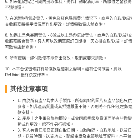
6. 如未能於指定日期內提取蛋糕，將作自動取消訂單，所繳付之金額將
不獲退還。
7. 在3號熱帶氣旋警告、黄色及紅色暴雨警告情況下，商戶的自取/送貨/
交收服務將視乎情況而作出更改，詳情需致電店舖查詢。
8. 如遇上黑色暴雨警告、8號或以上熱帶氣旋警告，商戶的自取/送貨/交
收服務將會暫停。客人可以改期至原訂日期後一天安排自取/送貨，詳情
可致電店舖查詢。
9. 所有蛋糕一經付款便不能作出修改、取消或要求退款。
10. 本平台保留修訂有關條款及細則之權利。如有任何爭議，將以
ReUbird 最終決定作準。
其他注意事項
1. 由於所有產品均由人手製作，所有網站的圖片及產品顏色只供
參考。如非產品質量或其描述嚴重不符，否則將不作任何更換/退
款安排。
2. 產品上之生果及飾物擺設，或會因應季節及貨源而略有些微變
動或作更改，恕不作另行通知。
3. 客人有責任填寫正確自取日期、自取時間、自取地址、送貨日
期、送貨時間、送貨地址、聯絡電話及電郵地址等資料，本平台