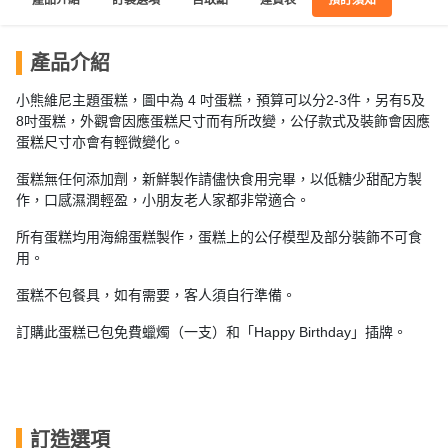
員
朋
動
食
計
友
攻
劃
特
聚
略
產品介紹
色
會
小熊維尼主題蛋糕，圖中為 4 吋蛋糕，預算可以分2-3件，另有5及
蛋
8吋蛋糕，
外觀會因
應
蛋糕尺寸而有
所改變，公仔款式及裝飾會因應
社
慶
會
糕
蛋糕尺寸亦會有輕微變化
。
交
祝
員
軟
花
生
需
蛋糕無任何添加劑，新鮮製作請儘快食用完畢，以低糖少甜配方製
件
束
日
知
作，口感濕潤輕盈，小朋友老人家都非常適合。
及
所有蛋糕均用海綿蛋糕製作，蛋糕上的公仔模型及部分裝飾不可食
拍
花
用。
拖
夾
藝
時
禮
蛋糕不包餐具，如有需要，客人須自行準備。
聯
企
間
品
絡
業
訂購此蛋糕已包免費蠟燭（一支）和「Happy Birthday」插牌。
神
我
/
訂
器
們
公
製
關
司
情
禮
於
活
侶
物
訂造選項
我