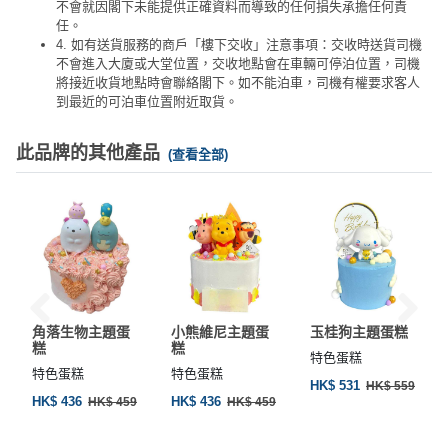
不會就因閣下未能提供正確資料而導致的任何損失承擔任何責
任。
4. 如有送貨服務的商戶「樓下交收」注意事項：交收時送貨司機
不會進入大廈或大堂位置，交收地點會在車輛可停泊位置，司機
將接近收貨地點時會聯絡閣下。如不能泊車，司機有權要求客人
到最近的可泊車位置附近取貨。
此品牌的其他產品
(查看全部)
角落生物主題蛋
小熊維尼主題蛋
玉桂狗主題蛋糕
糕
糕
特色蛋糕
特色蛋糕
特色蛋糕
HK$ 531
HK$ 559
HK$ 436
HK$ 436
HK$ 459
HK$ 459