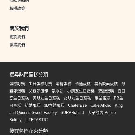
條款與細則
私隱政策
關於我們
關於我們
聯絡我們
搜尋熱門蛋糕分類
蛋糕訂購
生日蛋糕訂購
翻糖蛋糕
卡通蛋糕
雲石鏡面蛋糕
母
親節蛋糕
父親節蛋糕
散水餅
小朋友生日蛋糕
聖誕蛋糕
百日
宴生日蛋糕
男朋友生日蛋糕
女朋友生日蛋糕
畢業蛋糕
BB生
日蛋糕
結婚蛋糕
3D立體蛋糕
Chateraise
Cake Aholic
King
and Queens Sweet Factory
SURPRiZE U
太子餅店 Prince
Bakery
LIFETASTIC
搜尋熱門花束分類