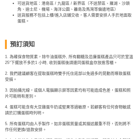
可送貨地區：港島區 / 九龍區 / 新界區（不送禁區、羅湖、沙頭
角、迪士尼、機場、海洋公園、離島及馬灣等偏遠地區）
送貨服務不包括上樓/進入店鋪交收，客人需要安排人手於地面取
蛋糕。
預訂須知
1. 為確保食物質素，除牛油蛋糕外, 所有翻糖及忌廉蛋糕產品只可於室溫
25°下擺放不多於1 小時, 收到蛋糕後請連同蛋糕盒存放進雪櫃。
2. 我們建議顧客在提取蛋糕時雙手托住底部以免過多的晃動而導致蛋糕
受損。
3. 因拍攝光線，或個人電腦顯示屏等因素均有可能造成色差，蛋糕和照
片可能稍有差別。
4. 蛋糕可能含有大豆雞蛋牛奶或堅果等過敏原。若顧客有任何食物敏感
請於訂購蛋糕時列明。
5. 所有蛋糕均由人手製作，如非蛋糕質量或其描述嚴重不符，否則將不
作任何更換/退款安排。