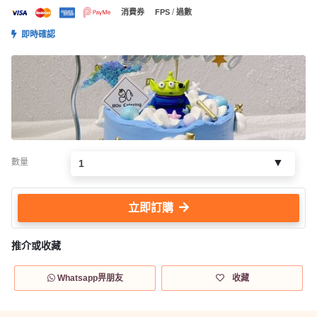
/
消費券
FPS
過數
即時確認
數量
立即訂購
推介或收藏
Whatsapp畀朋友
收藏