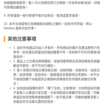
收服務將會暫停。客人可以改期至原訂日期後一天安排自取/送貨，詳情
可致電店舖查詢。
9. 所有蛋糕一經付款便不能作出修改、取消或要求退款。
10. 本平台保留修訂有關條款及細則之權利。如有任何爭議，將以
ReUbird 最終決定作準。
其他注意事項
1. 由於所有產品均由人手製作，所有網站的圖片及產品顏色只供
參考。如非產品質量或其描述嚴重不符，否則將不作任何更換/退
款安排。
2. 產品上之生果及飾物擺設，或會因應季節及貨源而略有些微變
動或作更改，恕不作另行通知。
3. 客人有責任填寫正確自取日期、自取時間、自取地址、送貨日
期、送貨時間、送貨地址、聯絡電話及電郵地址等資料，本平台
不會就因閣下未能提供正確資料而導致的任何損失承擔任何責
任。
4. 如有送貨服務的商戶「樓下交收」注意事項：交收時送貨司機
不會進入大廈或大堂位置，交收地點會在車輛可停泊位置，司機
將接近收貨地點時會聯絡閣下。如不能泊車，司機有權要求客人
到最近的可泊車位置附近取貨。