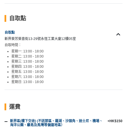
拖
餐
廳
自取點
B
自取點
B
新界葵芳葵喜街13-29號永恆工業大廈12樓05室
Q
自取時間：
星期一: 13:00 - 18:00
場
星期二: 13:00 - 18:00
地
星期三: 13:00 - 18:00
星期四: 13:00 - 18:00
新
星期五: 13:00 - 18:00
星期六: 13:00 - 18:00
奇
星期日: 13:00 - 18:00
玩
樂
體
驗
運費
手
新界區(樓下交收) (不送禁區、羅湖、沙頭角、迪士尼、機場、
+HK$150
作
海洋公園、離島及馬灣等偏遠地區）