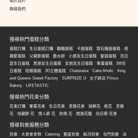
關於我們
聯絡我們
搜尋熱門蛋糕分類
蛋糕訂購
生日蛋糕訂購
翻糖蛋糕
卡通蛋糕
雲石鏡面蛋糕
母
親節蛋糕
父親節蛋糕
散水餅
小朋友生日蛋糕
聖誕蛋糕
百日
宴生日蛋糕
男朋友生日蛋糕
女朋友生日蛋糕
畢業蛋糕
BB生
日蛋糕
結婚蛋糕
3D立體蛋糕
Chateraise
Cake Aholic
King
and Queens Sweet Factory
SURPRiZE U
太子餅店 Prince
Bakery
LIFETASTIC
搜尋熱門花束分類
花束訂購
畢業花束
生日花束
求婚花束
保鮮花
乾花
求婚
花
母親節 花
情人節 花
玫瑰 花
開張花籃
向日葵 花束
搜尋到會服務分類
到會
大食會食物
Catering
聖誕到會
船河到會
屯門到會
派