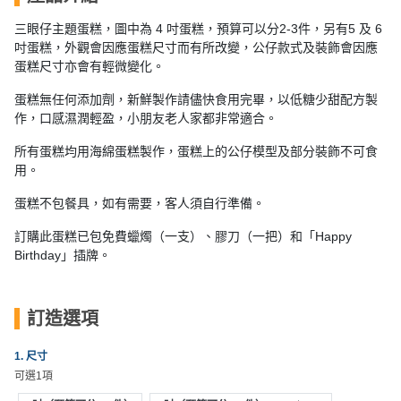
員
朋
動
食
計
友
攻
三眼仔主題蛋糕，圖中為 4 吋蛋糕，預算可以分2-3件，另有5 及 6
吋蛋糕，
外觀會因
應
蛋糕尺寸而有
所改變，公仔款式及裝飾會因應
劃
特
聚
略
蛋糕尺寸亦會有輕微變化
。
色
會
蛋
蛋糕無任何添加劑，新鮮製作請儘快食用完畢，以低糖少甜配方製
社
慶
會
糕
作，口感濕潤輕盈，小朋友老人家都非常適合。
交
祝
員
所有蛋糕均用海綿蛋糕製作，蛋糕上的公仔模型及部分裝飾不可食
軟
花
生
需
用。
件
束
日
知
及
蛋糕不包餐具，如有需要，客人須自行準備。
拍
花
拖
夾
訂購此蛋糕已包免費蠟燭（一支）、膠刀（一把）和「Happy
藝
Birthday」插牌。
時
禮
聯
企
間
品
絡
業
神
我
訂造選項
/
訂
器
們
公
製
關
1. 尺寸
司
情
禮
於
可選1項
活
侶
物
我