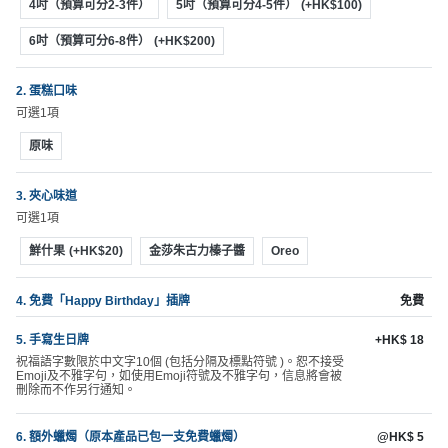
動
心
4吋（預算可分2-3件）
5吋（預算可分4-5件）
(+HK$100)
們
場
願
6吋（預算可分6-8件）
(+HK$200)
婚
地
清
禮
佈
單
2. 蛋糕口味
置
親
可選1項
用
子
品
原味
活
動
即
3. 夾心味道
食
可選1項
即
鮮什果
(+HK$20)
金莎朱古力榛子醬
Oreo
煮
系
4. 免費「Happy Birthday」插牌
免費
列
5. 手寫生日牌
+HK$ 18
聚
祝福語字數限於中文字10個 (包括分隔及標點符號 )。恕不接受
Emoji及不雅字句，如使用Emoji符號及不雅字句，信息將會被
會
刪除而不作另行通知。
及
拍
6. 額外蠟燭（原本產品已包一支免費蠟燭）
@HK$ 5