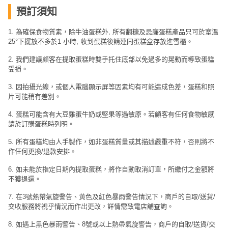
預訂須知
1. 為確保食物質素，除牛油蛋糕外, 所有翻糖及忌廉蛋糕產品只可於室溫
25°下擺放不多於1 小時, 收到蛋糕後請連同蛋糕盒存放進雪櫃。
2. 我們建議顧客在提取蛋糕時雙手托住底部以免過多的晃動而導致蛋糕
受損。
3. 因拍攝光線，或個人電腦顯示屏等因素均有可能造成色差，蛋糕和照
片可能稍有差別。
4. 蛋糕可能含有大豆雞蛋牛奶或堅果等過敏原。若顧客有任何食物敏感
請於訂購蛋糕時列明。
5. 所有蛋糕均由人手製作，如非蛋糕質量或其描述嚴重不符，否則將不
作任何更換/退款安排。
6. 如未能於指定日期內提取蛋糕，將作自動取消訂單，所繳付之金額將
不獲退還。
7. 在3號熱帶氣旋警告、黄色及紅色暴雨警告情況下，商戶的自取/送貨/
交收服務將視乎情況而作出更改，詳情需致電店舖查詢。
8. 如遇上黑色暴雨警告、8號或以上熱帶氣旋警告，商戶的自取/送貨/交