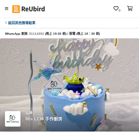
0
返回其他搜尋結果
繁
中
WhatsApp 查詢:
51114352
(晚上 19:30 前) / 致電 (晚上 19：30 前)
E
N
登
入
註
冊
品牌
80s LCM 手作廚房
服
務
及