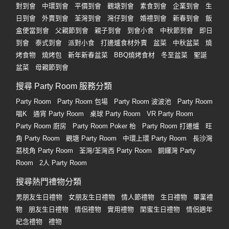
對到會
中環到會
平價到會
觀塘到會
素食到會
企業到會
生
日到會
外賣到會
荃灣到會
灣仔到會
婚禮到會
新春到會
飯
盒便當到會
父親節到會
親子到會
到會小食
中秋節到會
即日
到會
泰式到會
派對小食
打邊爐食材外賣
盆菜
中秋盆菜
燒
烤食物
燒烤包
新年新春盆菜
BBQ燒烤食材
冬至盆菜
聖誕
盆菜
母親節到會
搜尋 Party Room 服務分類
Party Room
Party Room 包場
Party Room 波波池
Party Room
唱K
通宵 Party Room
桌球 Party Room
VR Party Room
Party Room 廚房
Party Room Poker 枱
Party Room 打邊爐
旺
角 Party Room
觀塘 Party Room
中環上環 Party Room
長沙灣
荔枝角 Party Room
荃灣/荃灣西 Party Room
銅鑼灣 Party
Room
2人 Party Room
搜尋熱門禮物分類
男朋友生日禮物
女朋友生日禮物
情人節禮物
生日禮物
畢業禮
物
朋友生日禮物
情侶禮物
實用禮物
閨蜜生日禮物
情侶週年
紀念禮物
禮物