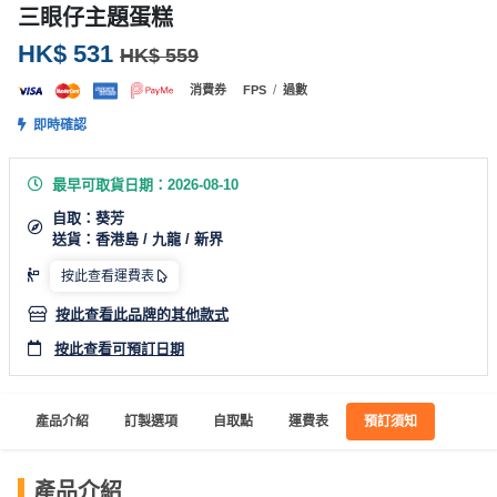
產
三眼仔主題蛋糕
品
HK$ 531
HK$ 559
分
類
/
消費券
FPS
過數
即時確認
活
P
最早可取貨日期：2026-08-10
動
a
自取：葵芳
類
r
送貨：香港島 / 九龍 / 新界
型
t
y
按此查看運費表
R
按此查看此品牌的其他款式
活
搞
o
動
P
按此查看可預訂日期
o
攻
a
m
略
r
產品介紹
訂製選項
自取點
運費表
預訂須知
到
t
會
y
會
活
美
產品介紹