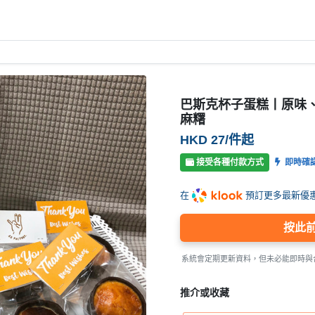
巴斯克杯子蛋糕丨原味
麻糬
HKD 27/件起
接受各種付款方式
即時確
在
預訂更多最新優
按此
系統會定期更新資料，但未必能即時與
推介或收藏