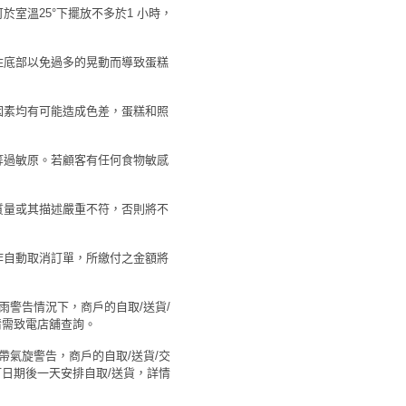
於室溫25°下擺放不多於1 小時，
。
托住底部以免過多的晃動而導致蛋糕
等因素均有可能造成色差，蛋糕和照
果等過敏原。若顧客有任何食物敏感
糕質量或其描述嚴重不符，否則將不
將作自動取消訂單，所繳付之金額將
暴雨警告情況下，商戶的自取/送貨/
情需致電店舖查詢。
熱帶氣旋警告，商戶的自取/送貨/交
日期後一天安排自取/送貨，詳情