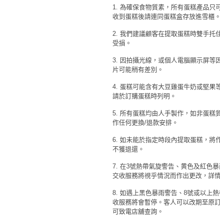
1. 為確保食物質素，所有蛋糕產品只可
收到蛋糕後請連同蛋糕盒存放進雪櫃
2. 我們建議顧客在提取蛋糕時雙手
受損。
3. 因拍攝光線，或個人電腦顯示屏
片可能稍有差別。
4. 蛋糕可能含有大豆雞蛋牛奶或堅
請於訂購蛋糕時列明。
5. 所有蛋糕均由人手製作，如非蛋
作任何更換/退款安排。
6. 如未能於指定時段內提取蛋糕，
不獲退還。
7. 在3號熱帶氣旋警告、黄色及紅色
交收服務將視乎情況而作出更改，詳
8. 如遇上黑色暴雨警告、8號或以上
收服務將會暫停。客人可以改期至原訂
可致電店舖查詢。