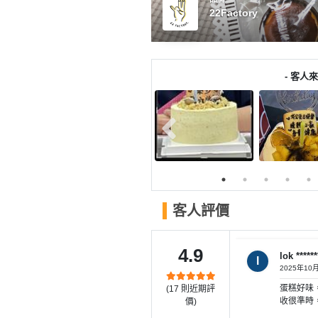
產
22Factory
品
分
類
- 客人來
活
P
動
a
類
r
型
t
y
R
活
搞
o
客人評價
動
P
o
攻
a
m
4.9
略
r
lok ******
l
2025年10
到
t
蛋糕好味
(
17
則近期評
會
y
收很準時
價)
會
活
美