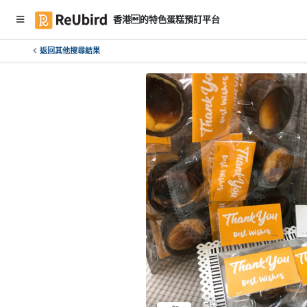
香港的特色蛋糕預訂平台
返回其他搜尋結果
繁
中
E
N
登
入
註
冊
服
務
及
品牌