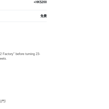
+HK$200
免費
2 Factory" before turning 23-
eets.
屯門）