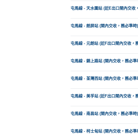
動
心
們
場
願
屯馬線 - 天水圍站 (近E出口閘內交收
婚
地
清
禮
佈
單
屯馬線 - 朗屏站 (閘內交收，務必準時)
置
親
用
子
屯馬線 - 元朗站 (近F出口閘內交收，
品
活
動
即
屯馬線 - 錦上路站 (閘內交收，務必準
食
即
屯馬線 - 荃灣西站 (閘內交收，務必準
煮
系
列
屯馬線 - 美孚站 (近F出口閘內交收，
聚
屯馬線 - 南昌站 (閘內交收，務必準時)
會
及
拍
屯馬線 - 柯士甸站 (閘內交收，務必準