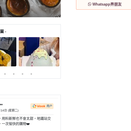
Whatsapp畀朋友
圖 -
**
用户
月14日 (星期二)
，用料新鮮也不會太甜，地鐵站交
，一次愉快的購物❤️