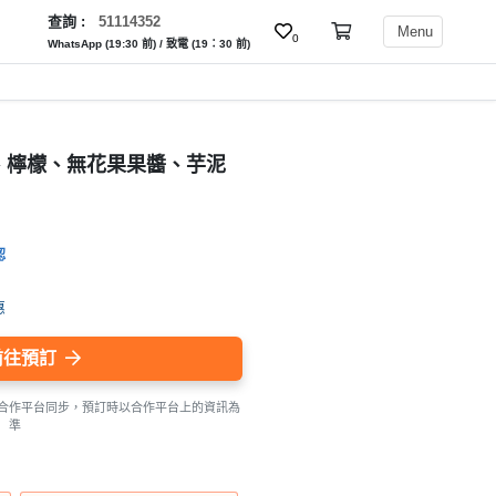
查詢 :
51114352
Menu
0
WhatsApp (19:30 前) / 致電 (19：30 前)
、檸檬、無花果果醬、芋泥
認
惠
前往預訂
合作平台同步，預訂時以合作平台上的資訊為
準