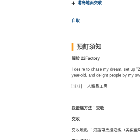
港島地面交收
工
作
坊
自取
戶
外
預訂須知
玩
樂
關於 22Factory
I desire to chase my dream, set up "2
遊
year-old, and delight people by my sw
艇
出
🇭🇰 | 一人甜品工房
租
送蛋糕方法：交收
交收
交收地點 ：港鐵屯馬綫沿線（尖東至