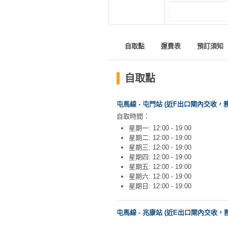
員
朋
動
食
計
友
攻
劃
特
聚
略
色
會
自取點
運費表
預訂須知
蛋
社
慶
會
糕
交
祝
員
自取點
軟
花
生
需
件
束
日
知
屯馬線 - 屯門站 (近F出口閘內交收，
及
自取時間：
拍
花
星期一: 12:00 - 19:00
拖
夾
藝
星期二: 12:00 - 19:00
時
禮
星期三: 12:00 - 19:00
聯
企
間
星期四: 12:00 - 19:00
品
絡
星期五: 12:00 - 19:00
業
神
我
星期六: 12:00 - 19:00
/
訂
器
星期日: 12:00 - 19:00
們
公
製
關
司
情
禮
於
屯馬線 - 兆康站 (近E出口閘內交收，
活
侶
物
我