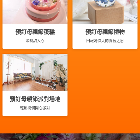
產
品
分
類
預訂母親節蛋糕
預訂母親節禮物
啖啖甜入心
回報她偉大的養育之恩
活
P
動
a
類
r
型
t
y
R
活
搞
o
動
P
預訂母親節派對場地
o
攻
a
m
輕鬆搞個開心派對
略
r
到
t
會
y
會
活
美