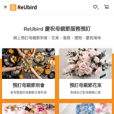
0
繁
中
ReUbird 慶祝母親節服務預訂
E
網上預訂母親節到會、花束、蛋糕、禮物、慶祝場地
N
登
入
註
冊
預訂母親節到會
預訂母親節花束
享受豐富的母親節大餐外送
表達自己對母親嘅心意
服
務
及