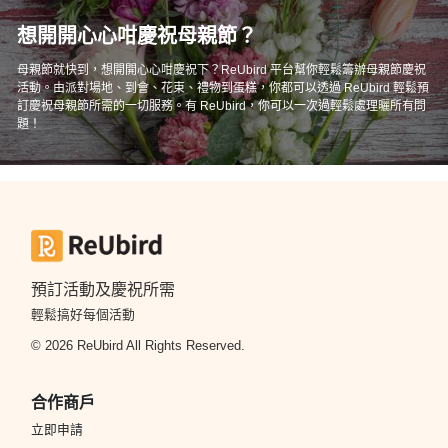
員
朋
動
食
計
友
攻
想開開心心咁慶祝母親節？
劃
特
聚
略
母親節就快到，想開開心心咁慶祝下？ReUbird 平台幫你輕鬆籌辦母親節慶祝
色
會
活動。由派對場地、到會、花束、禮物到蛋糕，你都可以透過 ReUbird 輕鬆預
蛋
訂慶祝母親節所需的一切服務。有 ReUbird，你可以一次過輕鬆處理曬所有問
社
慶
會
糕
題！
交
祝
員
軟
花
生
需
件
束
日
知
及
拍
花
拖
夾
藝
時
禮
預訂活動及慶祝所需
聯
企
間
品
輕鬆搞好每個活動
絡
業
神
我
© 2026 ReUbird All Rights Reserved.
/
訂
器
們
公
製
關
司
情
合作商戶
禮
於
活
侶
物
立即申請
我