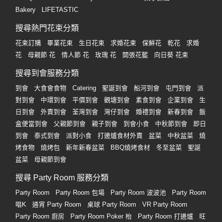
拖
Bakery
LIFETASTIC
餐
廳
搜尋熱門花束分類
花束訂購
畢業花束
生日花束
求婚花束
保鮮花
乾花
求婚
B
花
母親節 花
情人節 花
玫瑰 花
開張花籃
向日葵 花束
B
Q
搜尋到會服務分類
到會
大食會食物
Catering
聖誕到會
船河到會
屯門到會
派
場
對到會
中環到會
平價到會
觀塘到會
素食到會
企業到會
生
地
日到會
外賣到會
荃灣到會
灣仔到會
婚禮到會
新春到會
飯
盒便當到會
父親節到會
親子到會
到會小食
中秋節到會
即日
新
到會
泰式到會
派對小食
打邊爐食材外賣
盆菜
中秋盆菜
燒
奇
烤食物
燒烤包
新年新春盆菜
BBQ燒烤食材
冬至盆菜
聖誕
玩
盆菜
母親節到會
樂
體
搜尋 Party Room 服務分類
驗
Party Room
Party Room 包場
Party Room 波波池
Party Room
唱K
通宵 Party Room
桌球 Party Room
VR Party Room
手
Party Room 廚房
Party Room Poker 枱
Party Room 打邊爐
旺
作