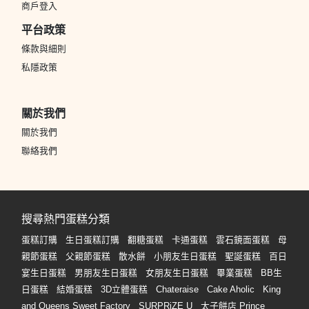
動
心
商戶登入
們
場
願
平台政策
婚
地
清
禮
條款與細則
佈
單
置
私隱政策
親
用
子
品
活
關於我們
動
即
關於我們
食
聯絡我們
即
煮
系
列
搜尋熱門蛋糕分類
蛋糕訂購
生日蛋糕訂購
翻糖蛋糕
卡通蛋糕
雲石鏡面蛋糕
母
聚
親節蛋糕
父親節蛋糕
散水餅
小朋友生日蛋糕
聖誕蛋糕
百日
會
宴生日蛋糕
男朋友生日蛋糕
女朋友生日蛋糕
畢業蛋糕
BB生
及
日蛋糕
結婚蛋糕
3D立體蛋糕
Chateraise
Cake Aholic
King
拍
and Queens Sweet Factory
SURPRiZE U
太子餅店 Prince