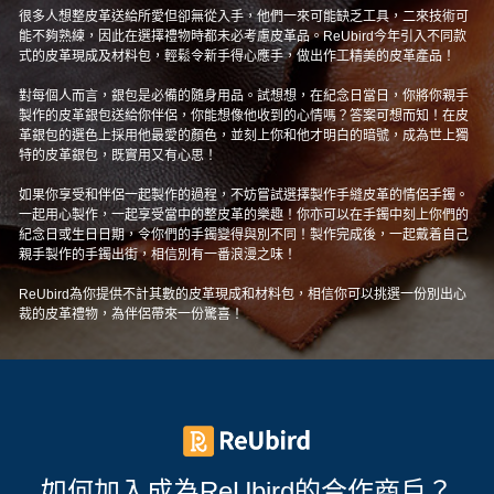
很多人想整皮革送給所愛但卻無從入手，他們一來可能缺乏工具，二來技術可
能不夠熟練，因此在選擇禮物時都未必考慮皮革品。ReUbird今年引入不同款
式的皮革現成及材料包，輕鬆令新手得心應手，做出作工精美的皮革產品！
對每個人而言，銀包是必備的隨身用品。試想想，在紀念日當日，你將你親手
製作的皮革銀包送給你伴侶，你能想像他收到的心情嗎？答案可想而知！在皮
革銀包的選色上採用他最愛的顏色，並刻上你和他才明白的暗號，成為世上獨
特的皮革銀包，既實用又有心思！
如果你享受和伴侶一起製作的過程，不妨嘗試選擇製作手縫皮革的情侶手鐲。
一起用心製作，一起享受當中的整皮革的樂趣！你亦可以在手鐲中刻上你們的
紀念日或生日日期，令你們的手鐲變得與別不同！製作完成後，一起戴着自己
親手製作的手鐲出街，相信別有一番浪漫之味！
ReUbird為你提供不計其數的皮革現成和材料包，相信你可以挑選一份別出心
裁的皮革禮物，為伴侶帶來一份驚喜！
如何加入成為ReUbird的合作商戶？