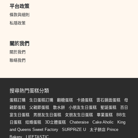
平台政策
條款與細則
私隱政策
關於我們
關於我們
聯絡我們
搜尋熱門蛋糕分類
蛋糕訂購
生日蛋糕訂購
翻糖蛋糕
卡通蛋糕
雲石鏡面蛋糕
母
親節蛋糕
父親節蛋糕
散水餅
小朋友生日蛋糕
聖誕蛋糕
百日
宴生日蛋糕
男朋友生日蛋糕
女朋友生日蛋糕
畢業蛋糕
BB生
日蛋糕
結婚蛋糕
3D立體蛋糕
Chateraise
Cake Aholic
King
and Queens Sweet Factory
SURPRiZE U
太子餅店 Prince
Bakery
LIFETASTIC