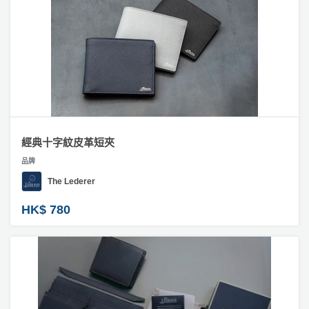
工
#
作
家
坊
居
擺
戶
設
外
玩
樂
經典十字紋皮革短夾
遊
品牌
艇
The Lederer
出
租
HK$ 780