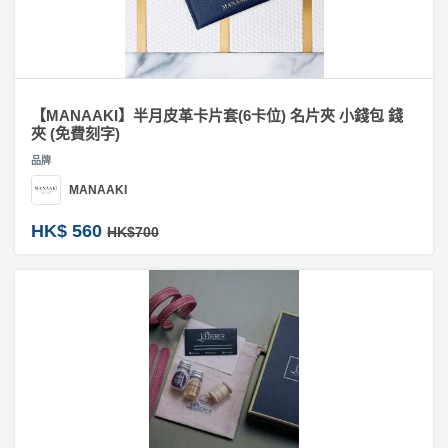
產
訂
品
製
手
分
錶
類
【MANAAKI】半月皮革卡片套(6卡位) 名片夾 小錢包 錢
#
夾 (免費刻字)
訂
活
P
製
品牌
動
a
攬
MANAAKI
類
r
枕
型
t
HK$ 560
HK$700
#
y
訂
R
製
活
搞
o
首
動
P
o
飾
攻
a
m
略
#
r
紋
到
t
身
會
y
貼
會
活
美
紙