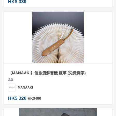
拖
HK$ 339
#
餐
實
廳
用
禮
B
物
B
Q
#
氣
場
球
地
類
禮
物
新
奇
【MANAAKI】信念流蘇書籤 皮革 (免費刻字)
#
玩
品牌
訂
樂
製
MANAAKI
體
生
驗
HK$ 320
日
HK$400
蛋
手
糕
牌
作