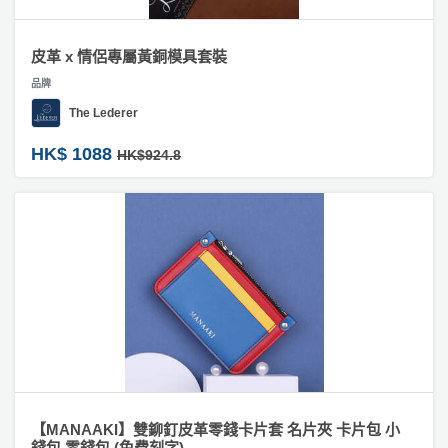
皮革 x 情侶專屬黃銅模具套裝
品牌
The Lederer
HK$ 1088
HK$924.8
【MANAAKI】雙鉚釘皮革零錢卡片套 名片夾 卡片包 小
錢包 零錢包 (免費刻字)