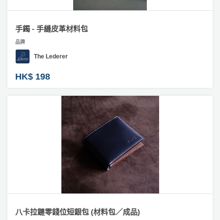
員
朋
動
食
計
友
攻
#
劃
特
聚
略
手鐲 - 手縫皮革材料包
訂
色
會
製
品牌
相
蛋
The Lederer
片
社
慶
會
糕
拼
交
祝
員
HK$ 198
圖
軟
花
生
需
／
件
束
日
知
砌
及
圖
拍
花
拖
夾
#
藝
相
時
禮
聯
企
架
間
品
絡
業
神
我
#
/
訂
器
爆
們
公
製
炸
關
司
情
禮
盒
於
活
侶
八卡拉鏈零錢位短銀包 (材料包／成品)
物
我
#