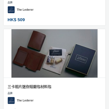
動
心
品牌
們
訂
場
願
The Lederer
製
婚
地
清
手
禮
佈
單
HK$ 509
機
置
殼
親
用
子
#
品
活
繪
畫
動
即
類
食
禮
即
物
煮
系
#
訂
列
製
圍
聚
三卡相片迷你短銀包材料包
巾
會
品牌
／
及
The Lederer
衣
拍
物