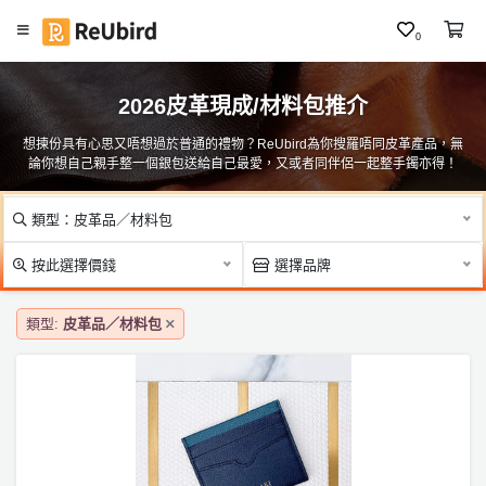
0
#
繁
人
2026皮革現成/材料包推介
中
像
E
夜
想揀份具有心思又唔想過於普通的禮物？ReUbird為你搜羅唔同皮革產品，無
N
論你想自己親手整一個銀包送給自己最愛，又或者同伴侶一起整手鐲亦得！
燈
／
燈
類型：皮革品／材料包
箱
登
入
按此選擇價錢
選擇品牌
#
皮
註
革
類型:
皮革品／材料包
冊
品
／
材
料
服
包
務
及
#