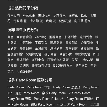
搜尋熱門花束分類
花束訂購
畢業花束
生日花束
求婚花束
保鮮花
乾花
求婚
花
母親節 花
情人節 花
玫瑰 花
開張花籃
向日葵 花束
搜尋到會服務分類
到會
大食會食物
Catering
聖誕到會
船河到會
屯門到會
派
對到會
中環到會
平價到會
觀塘到會
素食到會
企業到會
生
日到會
外賣到會
荃灣到會
灣仔到會
婚禮到會
新春到會
飯
盒便當到會
父親節到會
親子到會
到會小食
中秋節到會
即日
到會
泰式到會
派對小食
打邊爐食材外賣
盆菜
中秋盆菜
燒
烤食物
燒烤包
新年新春盆菜
BBQ燒烤食材
冬至盆菜
聖誕
盆菜
母親節到會
搜尋 Party Room 服務分類
Party Room
Party Room 包場
Party Room 波波池
Party Room
唱K
通宵 Party Room
桌球 Party Room
VR Party Room
Party Room 廚房
Party Room Poker 枱
Party Room 打邊爐
旺
角 Party Room
觀塘 Party Room
中環上環 Party Room
長沙灣