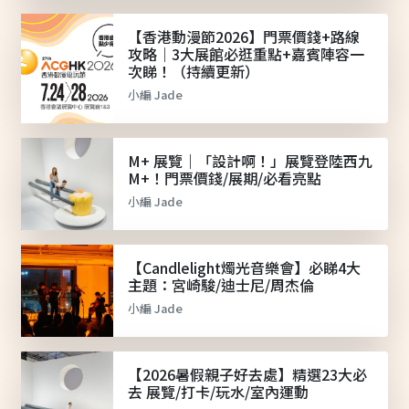
【香港動漫節2026】門票價錢+路線
攻略｜3大展館必逛重點+嘉賓陣容一
次睇！（持續更新）
小編 Jade
M+ 展覽｜「設計啊！」展覽登陸西九
M+！門票價錢/展期/必看亮點
小編 Jade
【Candlelight燭光音樂會】必睇4大
主題：宮崎駿/迪士尼/周杰倫
小編 Jade
【2026暑假親子好去處】精選23大必
去 展覽/打卡/玩水/室內運動