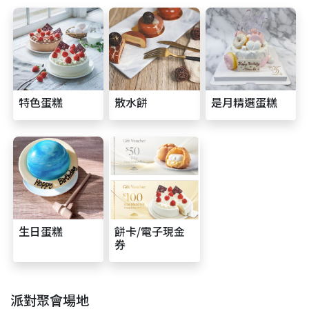
特色蛋糕
散水餅
是月精選蛋糕
生日蛋糕
餅卡/電子現金
券
派對聚會場地