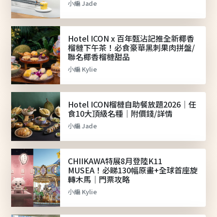
小編 Jade
Hotel ICON x 百年甄沾記推全新椰香
榴槤下午茶！必食豪華黑刺果肉拼盤/
聯名椰香榴槤甜品
小編 Kylie
Hotel ICON榴槤自助餐放題2026｜任
食10大頂級名種｜附價錢/詳情
小編 Jade
CHIIKAWA特展8月登陸K11
MUSEA！必睇130幅原畫+全球首座旋
轉木馬｜門票攻略
小編 Kylie