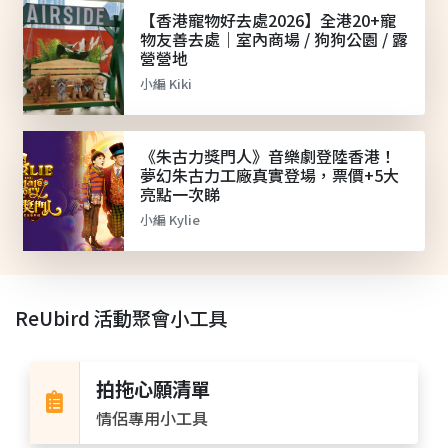
【香港寵物好去處2026】全港20+寵
物友善去處｜室內商場 / 狗狗公園 / 露
營營地
小編 Kiki
《朱古力獎門人》音樂劇登陸香港！
夢幻朱古力工廠真實登場，票價+5大
亮點一次睇
小編 Kylie
ReUbird 活動聚會小工具
拍拖心願清單
情侶專用小工具