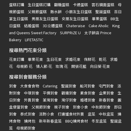
蛋糕訂購
生日蛋糕訂購
翻糖蛋糕
卡通蛋糕
雲石鏡面蛋糕
母
親節蛋糕
父親節蛋糕
散水餅
小朋友生日蛋糕
聖誕蛋糕
百日
宴生日蛋糕
男朋友生日蛋糕
女朋友生日蛋糕
畢業蛋糕
BB生
日蛋糕
結婚蛋糕
3D立體蛋糕
Chateraise
Cake Aholic
King
and Queens Sweet Factory
SURPRiZE U
太子餅店 Prince
Bakery
LIFETASTIC
搜尋熱門花束分類
花束訂購
畢業花束
生日花束
求婚花束
保鮮花
乾花
求婚
花
母親節 花
情人節 花
玫瑰 花
開張花籃
向日葵 花束
搜尋到會服務分類
到會
大食會食物
Catering
聖誕到會
船河到會
屯門到會
派
對到會
中環到會
平價到會
觀塘到會
素食到會
企業到會
生
日到會
外賣到會
荃灣到會
灣仔到會
婚禮到會
新春到會
飯
盒便當到會
父親節到會
親子到會
到會小食
中秋節到會
即日
到會
泰式到會
派對小食
打邊爐食材外賣
盆菜
中秋盆菜
燒
烤食物
燒烤包
新年新春盆菜
BBQ燒烤食材
冬至盆菜
聖誕盆
菜
母親節到會