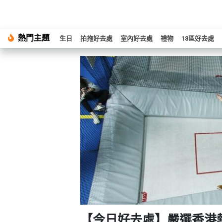
#
熱門主題
繁
生日
拍拖好去處
室內好去處
禮物
18區好去處
生
中
日
EN
#
拍
登
拖
好
入
去
處
註
冊
#
室
內
好
服
去
務
處
及
產
#
【今日好去處】嚴選香港