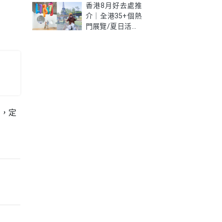
新學生優惠價錢、
香港8月好去處推
限制及資格懶人包
介｜全港35+個熱
門展覽/夏日活動/
室內好去處一次
睇！
閒，定