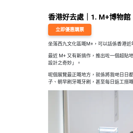
願
活
食
清
#
動
即
單
香港好去處｜1. M+博物館
場
煮
地
系
立即優惠購票
#
列
到
坐落西九文化區嘅M+，可以話係香港近
會
聚
會
最近 M+ 又有新搞作，推出咗一個超貼
#
及
設計之奇妙」。
蛋
拍
糕
呢個展覽最正嘅地方，就係將我哋日日
拖
子、朝早刷牙嘅牙刷，甚至每日返工搭
#
餐
行
廳
山
BBQ
#
郊
場
遊
地
#