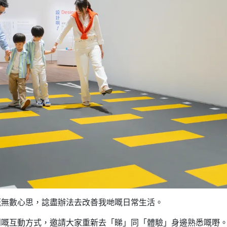
嘅無數心思，諗盡辦法去改善我哋嘅日常生活。
到嘅互動方式，邀請大家重新去「睇」同「體驗」身邊熟悉嘅嘢