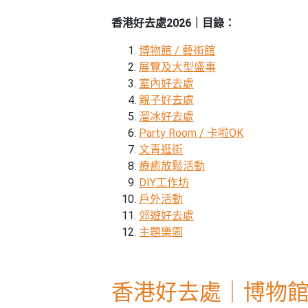
束
慶
計
攻
及
祝
劃
略
#
香港好去處2026｜目錄：
花
生
親
子
藝
日
博物館 / 藝術館
好
社
禮
會
展覽及大型盛事
去
拍
交
品
員
室內好去處
處
拖
軟
需
親子好去處
訂
件
知
溜冰好去處
#
企
製
Party Room / 卡啦OK
節
業/
禮
日
文青逛街
公
物
夾
療癒放鬆活動
#
司
時
DIY工作坊
聯
結
場
活
間
戶外活動
絡
婚
地
動
神
郊遊好去處
我
佈
器
#
主題樂園
們
婚
置
週
關
禮
用
情
末
於
好
品
侶
香港好去處｜博物
我
親
去
心
們
子
處
即