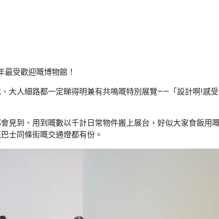
年最受歡迎嘅博物館！
地、大人細路都一定睇得明兼有共鳴嘅特別展覽——「設計啊!感
都會見到、用到嘅數以千計日常物件搬上展台，好似大家食飯用
嘅巴士同條街嘅交通燈都有份。