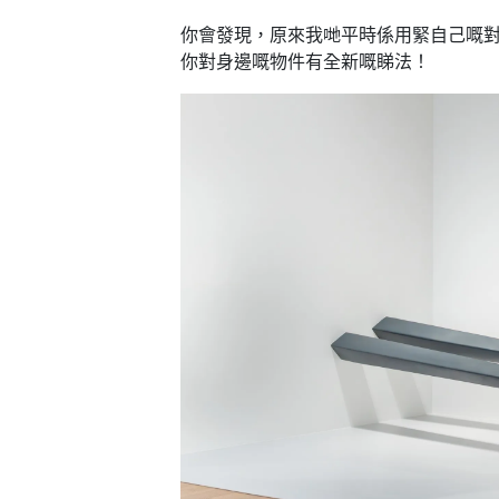
艇
#18
區
你會發現，原來我哋平時係用緊自己嘅
出
美
你對身邊嘅物件有全新嘅睇法！
租
食