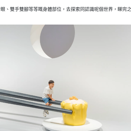
對眼、雙手雙腳等等嘅身體部位，去探索同認識呢個世界，睇完