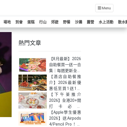
Menu
場地
到會
蛋糕
行山
郊遊
野餐
沙灘
露營
水上活動
散水
熱門文章
【8月最新】2026
自助餐買一送一合
集｜每週更新全港
自助餐快閃優惠！
【酒店自助餐推
介】2026最新優
惠低至買1送1！
嚴選全港27大必
【下午茶推介
食高質自助餐
2026】全港20+間
打卡必試
Afternoon Tea｜
【Apple學生優惠
低至半價！(持續
2026】送Airpods
更新）
4/Pencil Pro！最