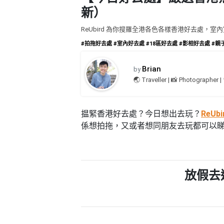
品
禮
新）
物
分
類
ReUbird 為你搜羅全港各色各樣香港好去處，
#18
#拍拖好去處
#室內好去處
#18區好去處
#影相好去處
#親
區
好
活
Party
去
Brian
by
動
Room
處
🌏 Traveller | 📸 Photographer |
類
到
#Party
型
Room
會
揾緊香港好去處？今日想出去玩？
ReUbi
美
係想拍拖，又或者想同朋友去玩都可以睇下R
#
活
食
搞
影
動
Party
相
特
攻
好
色
朋
略
去
放假去
蛋
友
處
糕
聚
#
會
會
活
美
花
員
動
食