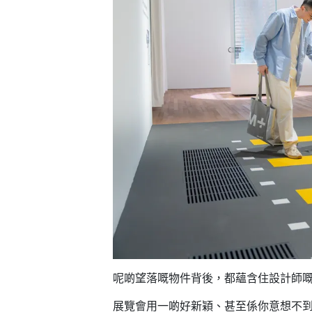
野
新
餐
奇
玩
#
樂
沙
體
灘
驗
#
露
手
營
作
工
#
作
水
坊
上
活
動
戶
外
#
玩
散
樂
水
呢啲望落嘅物件背後，都蘊含住設計師
餅
遊
展覽會用一啲好新穎、甚至係你意想不