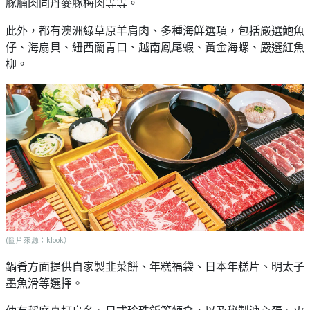
豚腩肉同丹麥豚梅肉等等。
此外，都有澳洲綠草原羊肩肉、多種海鮮選項，包括嚴選鮑魚
仔、海扇貝、紐西蘭青口、越南鳳尾蝦、黃金海螺、嚴選紅魚
柳。
(圖片來源：klook）
鍋肴方面提供自家製韭菜餅、年糕福袋、日本年糕片、明太子
墨魚滑等選擇。