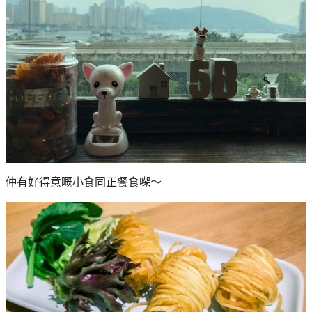
仲有好得意嘅小食同正餐食㗎～