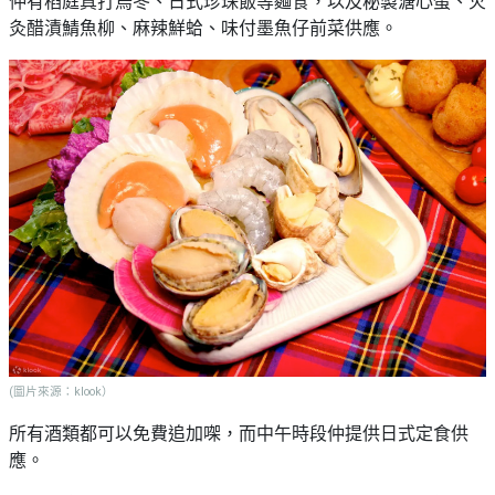
仲有稻庭真打烏冬、日式珍珠飯等麵食，以及秘製溏心蛋、火
灸醋漬鯖魚柳、麻辣鮮蛤、味付墨魚仔前菜供應。
(圖片來源：klook）
所有酒類都可以免費追加㗎，而
中午時段仲提供日式定食供
應。