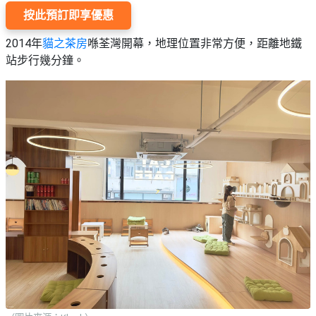
願
活
食
按此預訂即享優惠
清
#
動
即
單
場
2014年
貓之茶房
喺荃灣開幕，地理位置非常方便，距離地鐵
煮
地
站步行幾分鐘。
系
#
列
到
會
聚
會
#
及
蛋
拍
糕
拖
#
餐
行
廳
山
BBQ
#
郊
場
遊
地
#