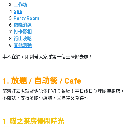
束
慶
計
攻
工作坊
及
祝
劃
略
#
Spa
花
生
親
Party Room
子
藝
日
夜晚消遺
好
社
禮
會
打卡影相
去
拍
交
品
員
處
行山攻略
拖
軟
需
其他活動
訂
件
知
#
企
製
節
事不宜遲，即刻帶大家睇第一個荃灣好去處！
業/
禮
日
公
物
夾
#
司
時
聯
結
1. 放題 / 自助餐 / Cafe
場
活
間
絡
婚
地
動
神
我
荃灣好去處就緊係唔少得好食餐廳！平日成日食埋啲連鎖店，
佈
器
#
們
不如試下支持多啲小店啦，又睇得又食得～
婚
置
週
關
禮
用
情
末
於
好
品
侶
我
親
去
1. 貓之茶房優閑時光
心
們
子
處
即