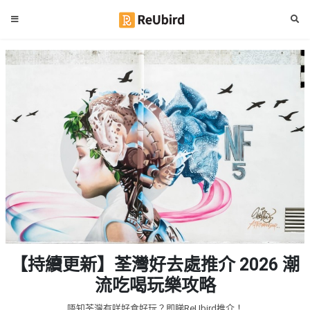
#
繁
生
中
日
EN
#
拍
登
拖
好
入
去
處
註
冊
#
室
內
好
服
【持續更新】荃灣好去處推介 2026 潮
去
務
處
流吃喝玩樂攻略
及
產
#
唔知荃灣有咩好食好玩？即睇ReUbird推介！