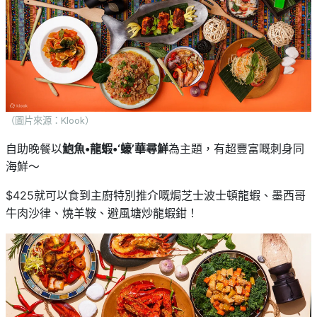
（圖片來源：Klook）
自助晚餐以
鮑魚•龍蝦•‘蠔’華尋鮮
為主題，有超豐富嘅刺身同
海鮮～
$425就可以食到主廚特別推介嘅焗芝士波士頓龍蝦、墨西哥
牛肉沙律、燒羊鞍、避風塘炒龍蝦鉗！