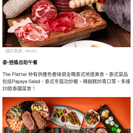
（圖片來源：Klook）
泰•逍遙自助午餐
The Platter 仲有供應色香味俱全嘅泰式地道美食，泰式菜品
包括Papaya Salad、泰式冬蔭功炒蜆、辣掓糕炒青口等，多達
20款泰國菜食！