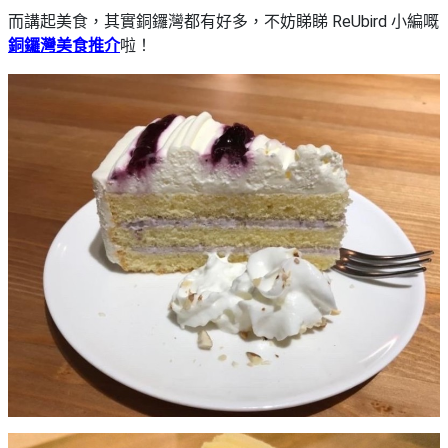
而講起美食，其實銅鑼灣都有好多，不妨睇睇 ReUbird 小編嘅
銅鑼灣美食推介
啦！