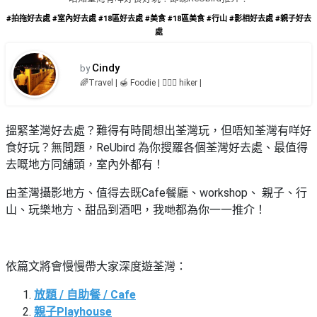
品
禮
#拍拖好去處
#室內好去處
#18區好去處
#美食
#18區美食
#行山
#影相好去處
#親子好去
物
分
處
類
#18
區
Cindy
by
好
🌈Travel | 🍯 Foodie | 🏃🏻‍♀ hiker |
活
Party
去
動
Room
處
類
搵緊荃灣好去處？難得有時間想出荃灣玩，但唔知荃灣有咩好
到
#Party
型
食好玩？無問題，ReUbird 為你搜羅各個荃灣好去處、最值得
Room
會
去嘅地方同舖頭，室內外都有！
美
#
活
食
搞
由荃灣攝影地方、值得去既Cafe餐廳、workshop、 親子、行
影
動
Party
山、玩樂地方、甜品到酒吧，我哋都為你一一推介！
相
特
攻
好
色
朋
略
去
蛋
友
處
依篇文將會慢慢帶大家深度遊荃灣：
糕
聚
#
會
會
活
放題 / 自助餐 / Cafe
美
花
員
動
食
親子Playhouse