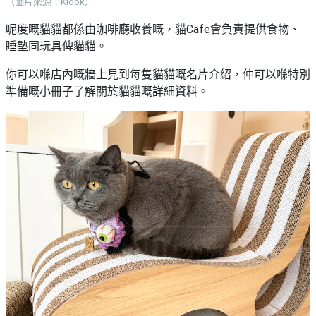
（圖片來源：Klook）
野
新
餐
奇
呢度嘅貓貓都係由咖啡廳收養嘅，貓Cafe會負責提供食物、
玩
睡墊同玩具俾貓貓。
#
樂
沙
你可以喺店內嘅牆上見到每隻貓貓嘅名片介紹，仲可以喺特別
體
灘
準備嘅小冊子了解關於貓貓嘅詳細資料。
驗
#
露
手
營
作
工
#
作
水
坊
上
活
動
戶
外
#
玩
散
樂
水
餅
遊