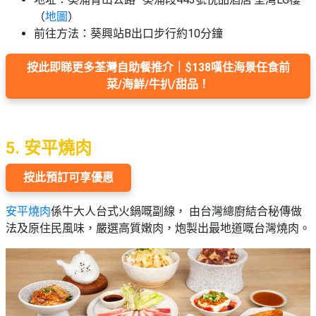
（
地圖
）
前往方法：葵興站B出口步行約10分鐘
按此即睇更多荃灣自助餐推介｜$138嘆住海景任食前
菜/海鮮/牛扒/甜品！
5. 安平燒肉
按此預訂可享優惠
安平燒肉
係牛大人台式火鍋嘅副線， 由台灣總廚結合秘傳做
法及原住民風味，嚴選高質嫩肉，炮製出最地道嘅台灣燒肉。