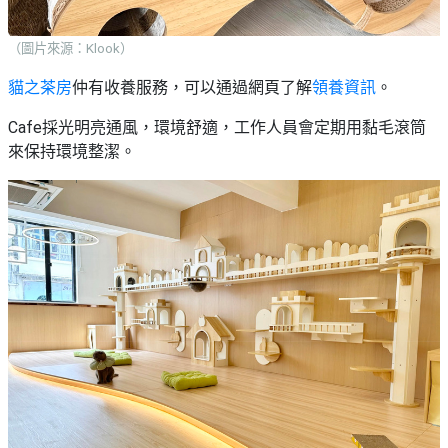
艇
#18
區
出
（圖片來源：Klook）
美
租
食
貓之茶房
仲有收養服務，可以通過網頁了解
領養資訊
。
Cafe採光明亮通風，環境舒適，工作人員會定期用黏毛滾筒
來保持環境整潔。