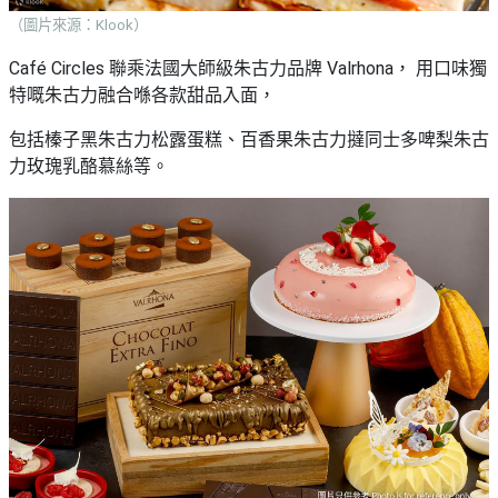
（圖片來源：Klook）
Café Circles 聯乘法國大師級朱古力品牌 Valrhona， 用口味獨
特嘅朱古力融合喺各款甜品入面，
包括榛子黑朱古力松露蛋糕、百香果朱古力撻同士多啤梨朱古
力玫瑰乳酪慕絲等。