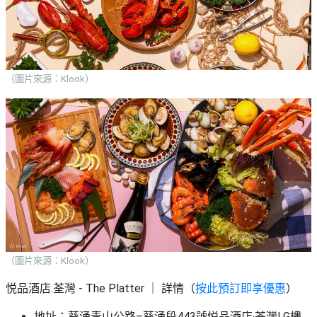
（圖片來源：Klook）
（圖片來源：Klook）
悦品酒店.荃灣 - The Platter ｜ 詳情（
按此預訂即享優惠
）
地址：葵涌青山公路–葵涌段443號悦品酒店‧荃灣LG樓