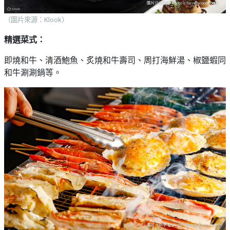
（圖片來源：Klook）
精選菜式：
即燒和牛、清酒鮑魚、炙燒和牛壽司、周打海鮮湯、椒鹽蝦同
和牛涮涮鍋等。