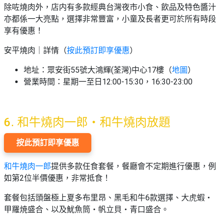
除咗燒肉外，店内有多款經典台灣夜市小食、飲品及特色醬汁
亦都係一大亮點，選擇非常豐富，小童及長者更可於所有時段
享有優惠！
安平燒肉｜詳情（
按此預訂即享優惠
）
地址：眾安街55號大鴻輝(荃灣)中心17樓（
地圖
）
營業時間：
星期一至日
12:00-15:30，16:30-23:00
6. 和牛燒肉一郎・和牛燒肉放題
按此預訂即享優惠
和牛燒肉一郎
提供多款任食套餐，餐廳會不定期進行優惠，例
如第2位半價優惠，非常抵食！
套餐包括頭盤極上夏多布里昂、黑毛和牛6款選擇、大虎蝦・
甲羅焼盛合、以及魷魚筒・帆立貝・青口盛合。