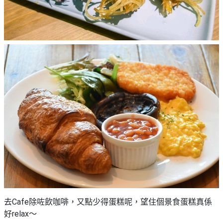
去Cafe除咗飲咖啡，又點少得蛋糕呢，望住個景食蛋糕真係
好relax～