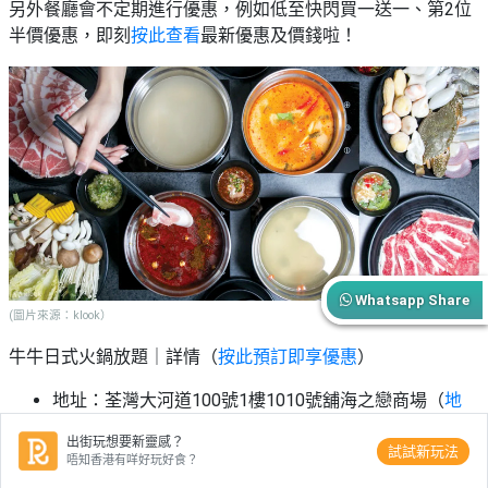
另外餐廳會不定期進行優惠，例如低至快閃買一送一、第2位
半價優惠，即刻
按此查看
最新優惠及價錢啦！
Whatsapp Share
(圖片來源：klook）
牛牛日式火鍋放題｜詳情（
按此預訂即享優惠
）
地址：荃灣大河道100號1樓1010號舖海之戀商場（
地
圖
）
出街玩想要新靈感？
營業時間：星期一至日 11:30-22:00
試試新玩法
唔知香港有咩好玩好食？