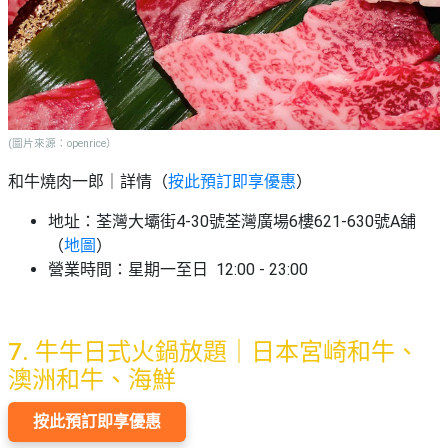
(圖片來源：openrice）
和牛燒肉一郎｜詳情（
按此預訂即享優惠
）
地址：荃灣大壩街4-30號荃灣廣場6樓621-630號A舖
（
地圖
）
營業時間：星期一至日 12:00 - 23:00
7. 牛牛日式火鍋放題｜日本宮崎和牛、
澳洲和牛、海鮮
按此預訂即享優惠