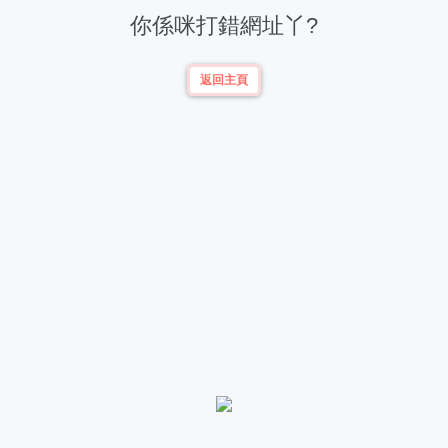
你係咪打錯網址丫?
返回主頁