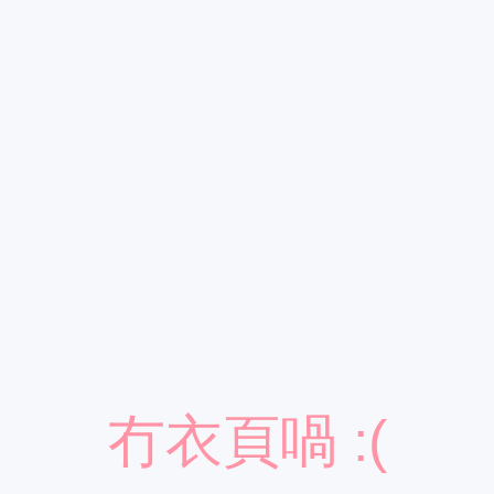
冇衣頁喎 :(