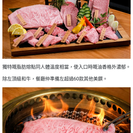
獨特嘅脂肪熔點同人體溫度相當，使入口時嘅油香格外濃郁。
除左頂級和牛，餐廳仲準備左超過60款其他美饌。