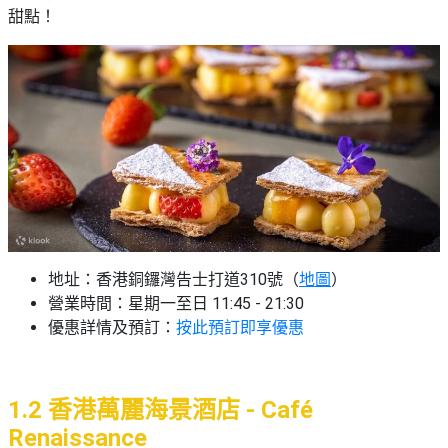
艇
#18
甜點！
區
出
美
租
食
地址：香港銅鑼灣告士打道310號（
地圖
）
營業時間：星期一至日 11:45 - 21:30
優惠詳情及預訂：
按此預訂即享優惠
1.2 香港萬麗海景酒店 - Café
Renaissance