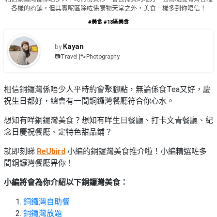
品
禮
各樣的商舖，但其實呢區除咗係購物天堂之外，美食一樣多到你唔信！
物
分
#美食
#18區美食
類
#18
區
Kayan
by
好
📷Travel |🐾Photography
活
Party
去
動
Room
處
類
相信銅鑼灣係唔少人平時約會聚腳點，無論係食Tea又好，慶
到
#Party
型
祝生日都好，總會有一間銅鑼灣餐廳符合你心水。
Room
會
美
想知有咩銅鑼灣美食？想知有咩生日餐廳、打卡文青餐廳、紀
#
活
食
搞
念日慶祝餐廳、定特色甜品鋪？
影
動
Party
相
特
就即刻睇
ReUbird
小編的銅鑼灣美食推介啦！小編精選咗多
攻
好
色
朋
間銅鑼灣餐廳畀你！
略
去
蛋
友
處
小編將會為你介紹以下銅鑼灣美食：
糕
聚
#
會
會
活
銅鑼灣自助餐
美
花
員
動
食
銅鑼灣放題