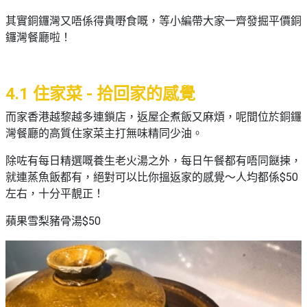
其實銅鑼灣又唔係得貴嘢食嘅，等小編帶大家一齊發掘平價銅
鑼灣餐廳啦！
4.1 住家菜 - 拾回家的感覺
而家香港越黎越多連鎖店，返屋企煮飯又麻煩，呢間位於銅鑼
灣餐廳的高質住家菜主打無味精同少油。
除咗有每日精選嘅養生老火湯之外，每日午餐都有唔同餸揀，
就連蒸魚飯都有，絕對可以比你搵返家的感覺～人均都係$50
左右，十分平靚正！
蘋果雪梨豬骨湯$50