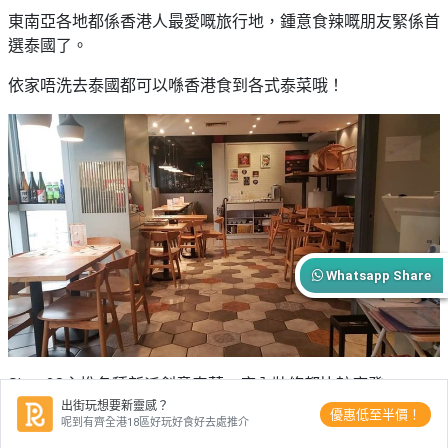
東南亞各地都係香港人最愛嘅旅行地，鍾意食辣嘅朋友緊係首
選泰國了。
依家唔洗去泰國都可以喺香港食到各式泰菜哦！
Whatsapp Share
Siam 28主推各種新派創意泰菜，店內裝修都比較摩登。
出街玩想要新靈感？
優惠低至半價！
而且佢哋嘅店員都係有名嘅親切友善，想同賣相吸引嘅咖哩炒
呢到有齊全港18區好玩好食好去處推介