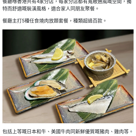
餐廳喺香港共有4家分店，每家分店都有寬敞通風嘅空間，獨
特而舒適嘅裝潢風格，適合家人同朋友聚餐。
餐廳主打5種任食燒肉放題套餐，種類超過百款。
包括上等嘅日本和牛、美國牛肉同新鮮優質嘅豬肉、雞肉等。