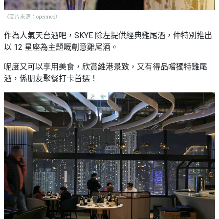
（圖片來源：openrice）
作為人氣天台酒吧，SKYE 除左提供經典雞尾酒，仲特別推出
以 12 星座為主題嘅創意雞尾酒。
呢度又可以享用美食，欣賞維港景致，又有得品嚐獨特雞尾
酒，係朋友聚餐打卡首選！