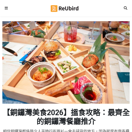
#
繁
生
中
日
EN
#
拍
登
拖
好
入
去
處
註
冊
#
室
內
好
服
【銅鑼灣美食2026】搵食攻略：最齊全
去
務
處
的銅鑼灣餐廳推介
及
產
#
相信銅鑼灣都係唔少人平時行街買衫一會去掃貨的地方，因為呢度有齊各種