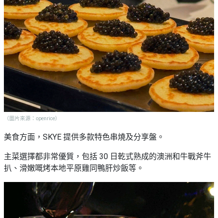
（圖片來源：openrice）
美食方面，SKYE 提供多款特色串燒及分享盤。
主菜選擇都非常優質，包括 30 日乾式熟成的澳洲和牛戰斧牛
扒、滑嫩嘅烤本地平原雞同鴨肝炒飯等。