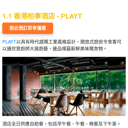
願
活
食
清
#
動
即
單
1.1 香港柏寧酒店 - PLAYT
場
煮
地
系
按此預訂即享優惠
#
列
到
PLAYT
以具有時代感嘅工業風格設計，開放式廚房令食客可
會
聚
以邊欣賞廚師大展廚藝，邊品嚐最新鮮美味嘅食物。
會
#
及
蛋
拍
糕
拖
#
餐
行
廳
山
BBQ
#
郊
場
遊
地
酒店全日供應自助餐，包括早午餐、午餐、晚餐及下午茶。
#