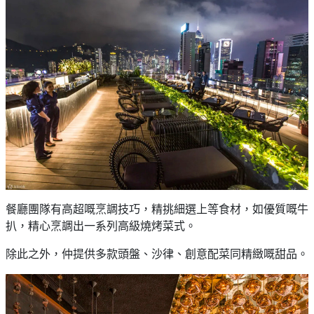
餐廳團隊有高超嘅烹調技巧，精挑細選上等食材，如優質嘅牛
扒，精心烹調出一系列高級燒烤菜式。
除此之外，仲提供多款頭盤、沙律、創意配菜同精緻嘅甜品。