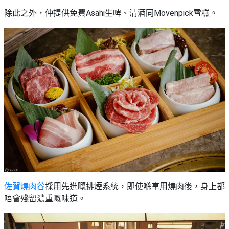
除此之外，仲提供免費Asahi生啤、清酒同Movenpick雪糕。
佐賀燒肉谷
採用先進嘅排煙系統，即使喺享用燒肉後，身上都
唔會殘留濃重嘅味道。