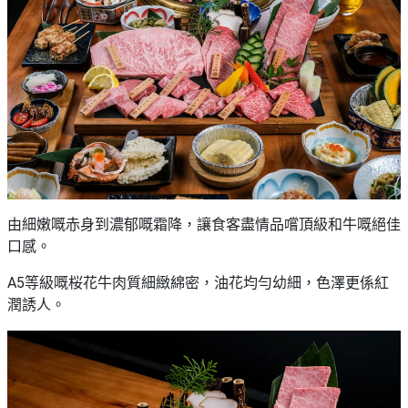
由細嫩嘅赤身到濃郁嘅霜降，讓食客盡情品嚐頂級和牛嘅絕佳
口感。
A5等級嘅桜花牛肉質細緻綿密，油花均勻幼細，色澤更係紅
潤誘人。