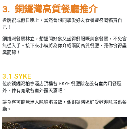
3. 銅鑼灣高質餐廳推介
逢慶祝或假日晚上，當然會想同摯愛好友食餐豐盛嘅犒賞自
己！
銅鑼灣餐廳林立，想搵間好食又坐得舒服嘅美食餐廳，不免會
無從入手。接下來小編將為你介紹兩間高質餐廳，讓你食得盡
興而歸！
3.1 SYKE
位於銅鑼灣柏寧酒店頂樓各 SKYE 餐廳除左設有室內用餐區
外，仲有寬敞各室外露天酒吧。
讓食客可飽覽迷人嘅維港景致，係銅鑼灣區好受歡迎嘅景點餐
廳。