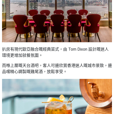
扒房有現代歐亞融合嘅經典菜式，由 Tom Dixon 設計嘅迷人
環境更增加就餐氛圍。
而喺上層嘅天台酒吧，客人可邊欣賞香港迷人嘅城市景致，邊
品嚐精心調製嘅雞尾酒，放鬆享受。