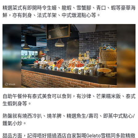
野
新
精選菜式有即開時令生蠔、龍蝦、雪蟹腳、青口、蝦等豪華海
餐
奇
鮮，亦有刺身、法式羊架、中式燉湯點心等。
玩
#
樂
沙
體
灘
驗
#
露
手
營
作
工
#
作
水
坊
上
活
自助午餐仲有泰式美食可以食到，有沙律、芒果糯米飯、泰式
動
戶
生蝦刺身等。
外
#
玩
熱盤就有燒西冷扒、燒羊脾、精選魚生/壽司、即蒸中式點心/
散
樂
水
鑊氣小炒。
餅
遊
甜品方面，記得唔好錯過酒店自家製嘅Gelato雪糕同多款精緻