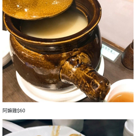
阿嫲雞$60