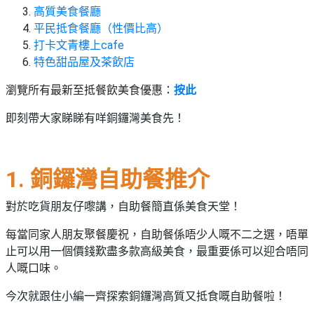
束
慶
計
攻
高質美食餐廳
及
祝
劃
略
#
平民抵食餐廳（性價比高）
花
生
親
打卡文青樓上cafe
子
藝
日
特色甜品屋及茶飲店
好
社
禮
會
去
拍
交
品
員
瀏覽所有最新至抵餐飲美食優惠：
按此
處
拖
軟
需
訂
即刻帶大家睇睇有咩銅鑼灣美食先！
件
知
#
企
製
節
業/
禮
日
公
物
夾
1. 銅鑼灣自助餐推介
#
司
時
聯
結
場
活
間
對於吃貨朋友仔嚟講，自助餐簡直係美食天堂！
絡
婚
地
動
神
我
佈
器
每當同家人朋友聚餐慶祝，自助餐係唔少人嘅不二之選，唔單
#
們
婚
置
止可以用一個價錢歎盡多款高級美食，最重要係可以迎合唔同
週
關
禮
用
情
末
人嘅口味。
於
好
品
侶
我
親
去
今次就跟住小編一齊探索銅鑼灣高質又抵食嘅自助餐啦！
心
們
子
處
即