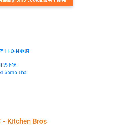
睇最新promo code及信用卡優惠
I-O-N 觀塘
阿鴻小吃
Some Thai
itchen Bros