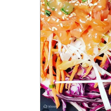
野
新
餐
奇
玩
#
樂
沙
體
灘
驗
#
露
手
營
作
工
#
作
水
坊
上
活
動
戶
外
#
玩
散
樂
水
餅
遊