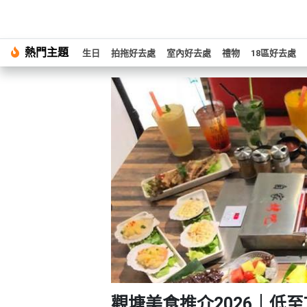
#
熱門主題
繁
生日
拍拖好去處
室內好去處
禮物
18區好去處
生
中
日
EN
#
拍
登
拖
好
入
去
處
註
冊
#
室
內
好
服
去
務
處
及
產
#
觀塘美食推介2026｜低至