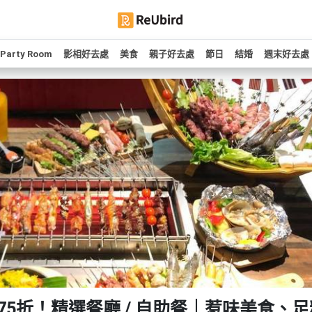
Party Room
影相好去處
美食
親子好去處
節日
結婚
週末好去處
75折！精選餐廳 / 自助餐｜惹味美食、足