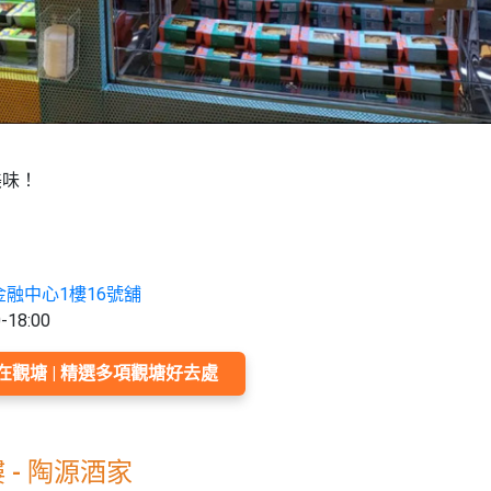
美味！
金融中心1樓16號舖
18:00
觀塘 | 精選多項觀塘好去處
 - 陶源酒家