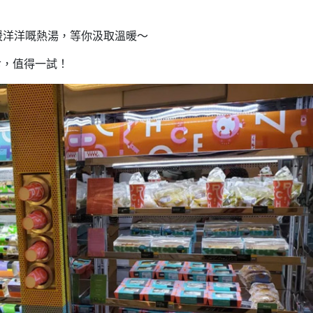
系列暖洋洋嘅熱湯，等你汲取溫暖～
食，值得一試！