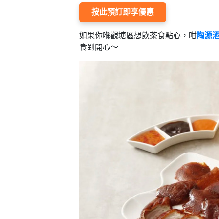
按此預訂即享優惠
如果你喺觀塘區想飲茶食點心，咁
陶源
食到開心～