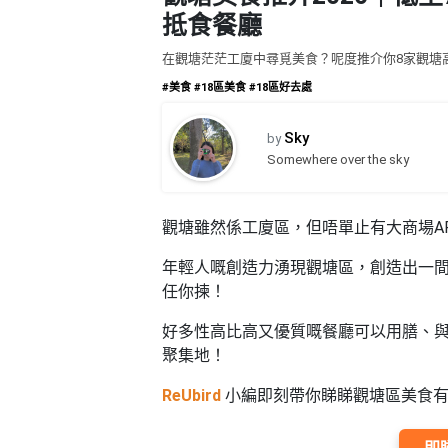
品
禮
抵食餐廳
物
分
類
在觀塘茫茫工廈中尋覓美食？呢度推介你8家觀塘
#18
#美食
#18區美食
#18區好去處
區
好
活
Party
去
Sky
by
動
Room
處
Somewhere over the sky
類
到
#Party
型
Room
會
觀塘雖然係工廈區，但唔單止有大商場A
美
#
活
食
搞
年輕人嘅創造力湧現觀塘區，創造出一間間
影
動
Party
任你揀！
相
特
攻
好
好多性高比高又優質嘅餐廳可以用膳、
色
朋
略
去
聚集地！
蛋
友
處
糕
聚
ReUbird
小編即刻帶你睇睇觀塘區美食有
#
會
會
活
美
花
員
動
食