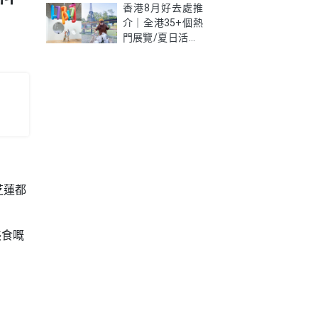
新學生優惠價錢、
香港8月好去處推
限制及資格懶人包
介｜全港35+個熱
門展覽/夏日活動/
室內好去處一次
睇！
芝蓮都
美食嘅