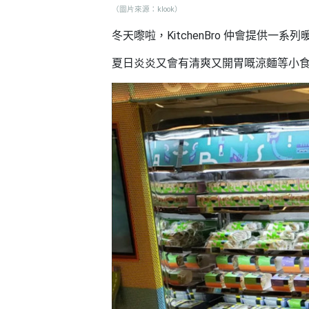
艇
#18
（圖片來源：klook）
區
出
冬天嚟啦，KitchenBro 仲會提供一
美
租
食
夏日炎炎又會有清爽又開胃嘅涼麵等小