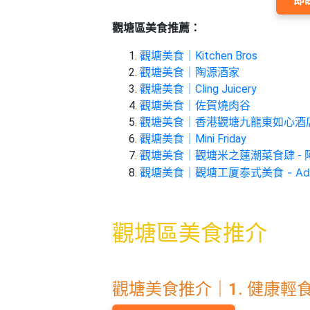
即
束
慶
計
攻
及
祝
劃
略
#
觀塘區美食推薦：
花
生
親
子
藝
日
觀塘美食｜Kitchen Bros
好
社
禮
會
觀塘美食｜陶源酒家
去
拍
交
品
員
觀塘美食｜Cling Juicery
處
拖
軟
需
觀塘美食｜佐賀燒肉谷
訂
件
知
#
觀塘美食｜香港觀塘九龍東如心酒店｜
企
製
節
觀塘美食｜Mini Friday
業/
禮
日
觀塘美食｜觀塘米之蓮潮菜食肆 - 
公
物
夾
觀塘美食｜觀塘工厦泰式美食 - Add 
#
司
時
聯
結
場
活
間
絡
婚
地
動
神
我
觀塘區美食推介
佈
器
#
們
婚
置
週
關
禮
用
情
末
於
好
品
侶
觀塘美食推介｜1. 健康輕食 - K
我
親
去
心
們
子
處
即