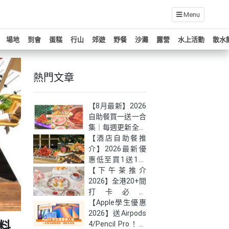
Menu
場地
到會
蛋糕
行山
郊遊
野餐
沙灘
露營
水上活動
散水
熱門文章
【8月最新】2026
自助餐買一送一合
集｜每週更新全港
自助餐快閃優惠！
【酒店自助餐推
介】2026最新優
惠低至買1送1！
嚴選全港27大必
【下午茶推介
食高質自助餐
2026】全港20+間
打卡必試
Afternoon Tea｜
【Apple學生優惠
低至半價！(持續
2026】送Airpods
料
更新）
4/Pencil Pro！最