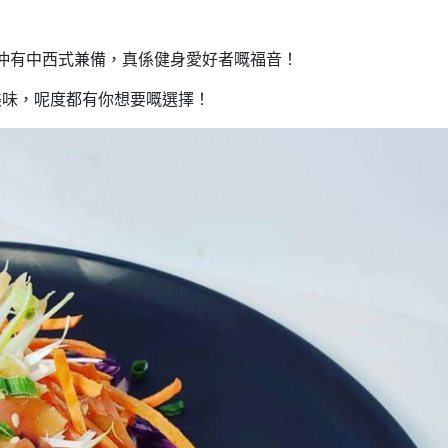
仲有中西式兼備，真係健身愛好者嘅福音！
美味，呢度都有你想要嘅選擇！