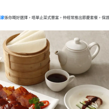
酒家
係你嘅好選擇，唔單止菜式豐富，仲經常推出節慶套餐，保