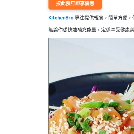
願
按此預訂即享優惠
活
食
清
#
動
即
單
場
KitchenBro
專注提供輕食，簡單方便，
煮
地
系
無論你想快速補充能量，定係享受健康
#
列
到
會
聚
會
#
及
蛋
拍
糕
拖
#
餐
行
廳
山
BBQ
#
郊
場
遊
地
#