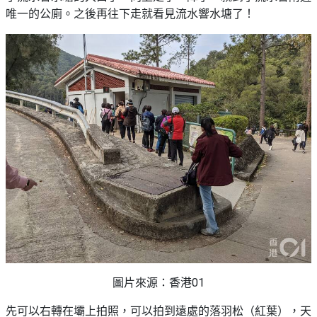
願
活
唯一的公廁。之後再往下走就看見流水響水塘了！
食
清
#
動
即
單
場
煮
地
系
#
列
到
會
聚
會
#
及
蛋
拍
糕
拖
#
餐
行
廳
山
BBQ
#
郊
場
圖片來源：香港01
遊
地
#
先可以右轉在壩上拍照，可以拍到遠處的落羽松（紅葉），天