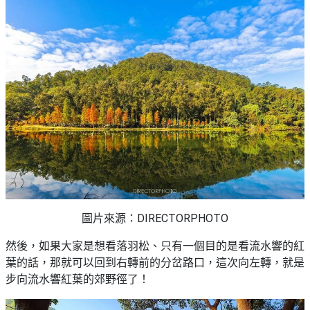
艇
#18
區
出
美
租
食
圖片來源：DIRECTORPHOTO
然後，如果大家是想看落羽松、只有一個目的是看流水響的紅
葉的話，那就可以回到右轉前的分岔路口，這次向左轉，就是
步向流水響紅葉的郊野徑了！