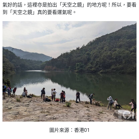
野
新
氣好的話，這裡亦是拍出「天空之鏡」的地方呢！所以，要看
餐
奇
到「天空之鏡」真的要看運氣呢。
玩
#
樂
沙
體
灘
驗
#
露
手
營
作
工
#
作
水
坊
上
活
動
戶
外
#
玩
散
樂
水
圖片來源：香港01
餅
遊