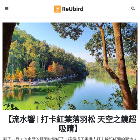
#
繁
生
中
日
EN
#
拍
登
拖
好
入
去
處
註
冊
#
室
內
好
服
【流水響 | 打卡紅葉落羽松 天空之鏡超
去
務
處
吸睛】
及
產
#
到了一月，流水響的落羽松變紅了，這便成了香港人打卡拍照紅葉的聖地。