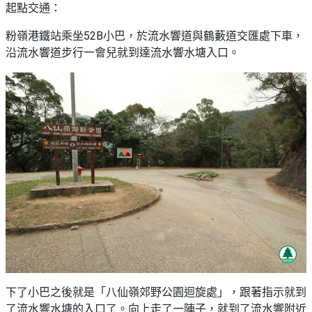
束
慶
計
攻
起點交通：
及
祝
劃
略
#
花
生
粉嶺港鐵站乘坐52B小巴，於流水響道與鶴藪道交匯處下車，
親
子
藝
日
沿流水響道步行一會兒就到達流水響水塘入口。
好
社
禮
會
去
拍
交
品
員
處
拖
軟
需
訂
件
知
#
企
製
節
業/
禮
日
公
物
夾
#
司
時
聯
結
場
活
間
絡
婚
地
動
神
我
佈
器
#
們
婚
置
週
關
禮
用
情
末
於
好
品
侶
我
親
下了小巴之後就是「八仙嶺郊野公園迴旋處」，跟著指示就到
去
心
們
子
處
了流水響水塘的入口了。向上走了一陣子，就到了流水響附近
即