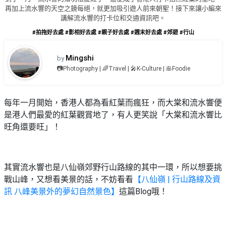
品
禮
再加上流水響的天空之鏡每絕，就更加吸引遊人前來朝聖！接下來讓小編來
物
分
講解流水響的打卡位和交通資訊吧。
類
#拍拖好去處
#影相好去處
#親子好去處
#週末好去處
#郊遊
#行山
#18
區
好
Mingshi
by
活
Party
去
📷Photography | 🌈Travel | 🎤K-Culture | 🥞Foodie
動
Room
處
類
到
#Party
型
每年一月開始，香港人都為看紅葉而瘋狂，而大棠和流水響便
Room
會
是港人們最愛的紅葉觀賞地了，有人更笑說「大棠和流水響比
美
旺角還要旺」！
#
活
食
搞
影
動
Party
相
特
攻
好
其實流水響也是八仙嶺郊野行山路線的其中一環，所以想要挑
色
朋
略
去
戰山峰，又想看美景的話，不妨看看
【八仙嶺 | 行山路線及資
蛋
友
處
訊 八峰美景外的夢幻自然景色】
這篇Blog哦！
糕
聚
#
會
會
活
美
花
員
動
食