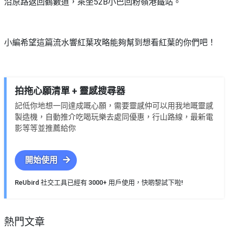
沿原路返回鶴藪道，乘坐52B小巴回粉嶺港鐵站。
小編希望這篇流水響紅葉攻略能夠幫到想看紅葉的你們吧！
拍拖心願清單 + 靈感搜尋器
記低你地想一同達成嘅心願，需要靈感仲可以用我地嘅靈感
製造機，自動推介吃喝玩樂去處同優惠，行山路線，最新電
影等等並推薦給你
開始使用
ReUbird 社交工具已經有 3000+ 用戶使用，快啲黎試下啦!
熱門文章