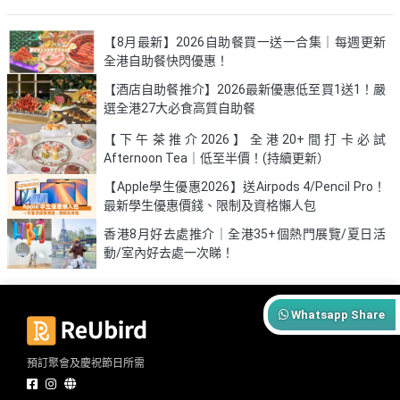
【8月最新】2026自助餐買一送一合集｜每週更新
全港自助餐快閃優惠！
【酒店自助餐推介】2026最新優惠低至買1送1！嚴
選全港27大必食高質自助餐
【下午茶推介2026】全港20+間打卡必試
Afternoon Tea｜低至半價！(持續更新）
【Apple學生優惠2026】送Airpods 4/Pencil Pro！
最新學生優惠價錢、限制及資格懶人包
香港8月好去處推介｜全港35+個熱門展覽/夏日活
動/室內好去處一次睇！
Whatsapp Share
預訂聚會及慶祝節日所需