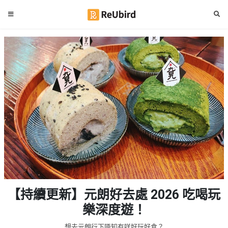
#
繁
生
中
日
EN
#
拍
登
拖
好
入
去
處
註
冊
#
室
內
好
服
【持續更新】元朗好去處 2026 吃喝玩
去
務
處
樂深度遊！
及
產
#
想去元朗行下唔知有咩好玩好食？