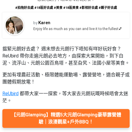
品
禮
#拍拖好去處
#18區好去處
#美食
#18區美食
#影相好去處
#親子好去處
物
分
類
#18
Karen
by
區
Enjoy life as much as you can and live it to the fullest💕
好
活
Party
去
動
Room
處
揾緊元朗好去處？ 週末想去元朗行下唔知有咩好玩好食？
類
ReUbird 帶你走遍元朗必去地方，由探索大棠開始，到下白
到
#Party
型
泥、流浮山、元朗公園百鳥塔，甚至旮旯、法國小屋等美食。
Room
會
美
更加有埋農莊活動、極限體能運動場、露營營地，適合親子或
#
活
食
搞
影
團體假期放電！
動
Party
相
特
攻
ReUbird
好
都帶大家一一探索，等大家去元朗玩嘅時候唔會太迷
色
朋
略
去
茫。
蛋
友
處
糕
聚
【元朗Glamping】精選5大元朗Glamping豪華露營體
#
會
會
活
驗｜浪漫觀星+戶外BBQ！
美
花
員
動
食