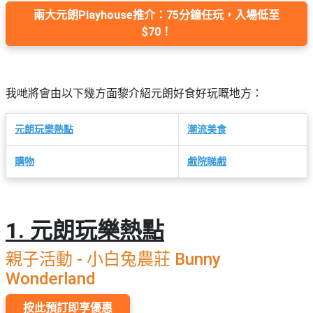
束
慶
計
攻
兩大元朗Playhouse推介：75分鐘任玩，入場低至
及
祝
劃
略
#
$70！
花
生
親
子
藝
日
好
社
禮
會
去
拍
交
品
員
我哋將會由以下幾方面黎介紹元朗好食好玩嘅地方：
處
拖
軟
需
訂
件
知
#
企
元朗玩樂熱點
潮流美食
製
節
業/
禮
日
購物
戲院睇戲
公
物
夾
#
司
時
聯
結
場
活
間
絡
婚
地
動
神
我
1. 元朗玩樂熱點
佈
器
#
們
婚
置
週
親子活動 - 小白兔農莊 Bunny
關
禮
用
情
末
於
Wonderland
好
品
侶
我
親
去
心
們
按此預訂即享優惠
子
處
即