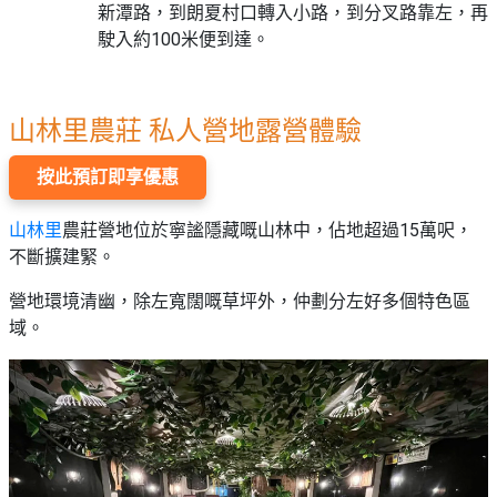
新潭路，到朗夏村口轉入小路，到分叉路靠左，再
駛入約100米便到達。
山林里農莊 私人營地露營體驗
按此預訂即享優惠
山林里
農莊營地位於寧謐隱藏嘅山林中，佔地超過15萬呎，
不斷擴建緊。
營地環境清幽，除左寬闊嘅草坪外，仲劃分左好多個特色區
域。