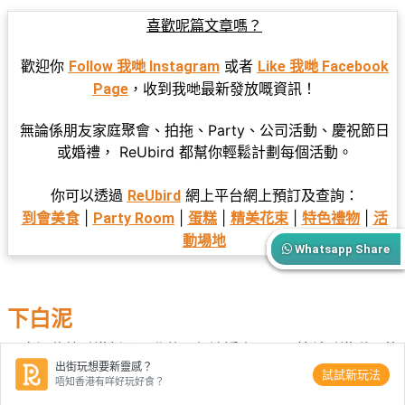
喜歡呢篇文章嗎？
歡迎你
或者
Follow 我哋 Instagram
Like 我哋 Facebook
，收到我哋最新發放嘅資訊！
Page
無論係朋友家庭聚會、拍拖、Party、公司活動、慶祝節日
或婚禮， ReUbird 都幫你輕鬆計劃每個活動。
你可以透過
網上平台網上預訂及查詢：
ReUbird
|
|
|
|
|
到會美食
Party Room
蛋糕
精美花束
特色禮物
活
動場地
Whatsapp Share
下白泥
下白泥位於香港新界西北的元朗流浮山，可以算係香港睇日落
出街玩想要新靈感？
嘅最佳位置！係一望無際嘅泥灘上面同重要嘅人一齊睇日落，
試試新玩法
唔知香港有咩好玩好食？
再加埋映照翻黎嘅倒影，所有煩囂即刻放低曬。