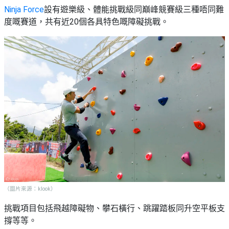
Ninja Force
設有遊樂級、體能挑戰級同巔峰競賽級三種唔同難
度嘅賽道，共有近20個各具特色嘅障礙挑戰。
（圖片來源：klook）
挑戰項目包括飛越障礙物、攀石橫行、跳躍踏板同升空平板支
撐等等。