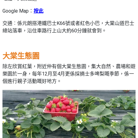
Google Map：
按此
交通︰係元朗搭港鐵巴士K66號或者紅色小巴，大棠山道巴士
總站落車，沿住車路行上山大約60分鐘就會到。
大棠生態園
除左欣賞紅葉，附近仲有個大棠生態園，集大自然、農場和遊
樂園於一身，每年12月至4月更係採摘士多啤梨嘅季節，係一
個進行親子活動嘅好地方。