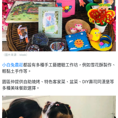
艇
#18
區
出
美
租
食
（圖片來源：klook）
小白兔農莊
都設有多種手工藝體驗工作坊，例如雪花酥製作、
輕黏土手作等。
園區仲提供自助燒烤、特色客家菜、盆菜、DIY壽司同漢堡等
多種美味餐飲選擇。