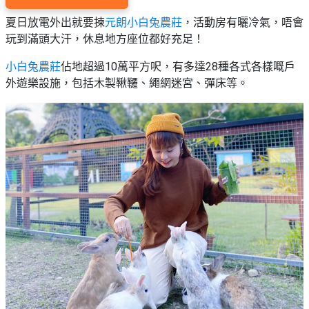
願
活
食
清
夏日放電外出就要揀
元朗小白兔農莊
，活動房有曬冷氣，唔會
#
動
即
單
場
玩到滿頭大汗，休息地方座位都好充足！
煮
地
系
小白兔農莊
佔地超過10萬平方呎，有多達28種各式各樣嘅戶
#
列
外遊樂設施，包括木製鞦韆、繩網迷宮、彈床等。
到
會
聚
會
#
及
蛋
拍
糕
拖
#
餐
行
廳
山
BBQ
#
郊
場
遊
地
#