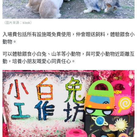
野
新
餐
奇
玩
#
（圖片來源：klook）
樂
沙
體
入場費包括所有設施嘅免費使用，仲會贈送飼料，體驗餵食小
灘
驗
動物。
#
露
可以體驗餵食小白兔、山羊等小動物，與可愛小動物近距離互
手
營
動，培養小朋友嘅愛心同責任心。
作
工
#
作
水
坊
上
活
動
戶
外
#
玩
散
樂
水
餅
遊