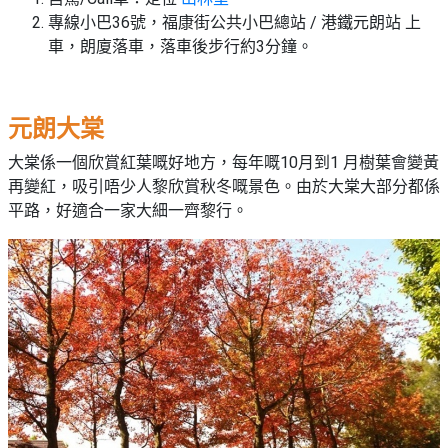
專線小巴36號，福康街公共小巴總站 / 港鐵元朗站 上
車，朗廈落車，落車後步行約3分鐘。
元朗大棠
大棠係一個欣賞紅葉嘅好地方，每年嘅10月到1 月樹葉會變黃
再變紅，吸引唔少人黎欣賞秋冬嘅景色。由於大棠大部分都係
平路，好適合一家大細一齊黎行。