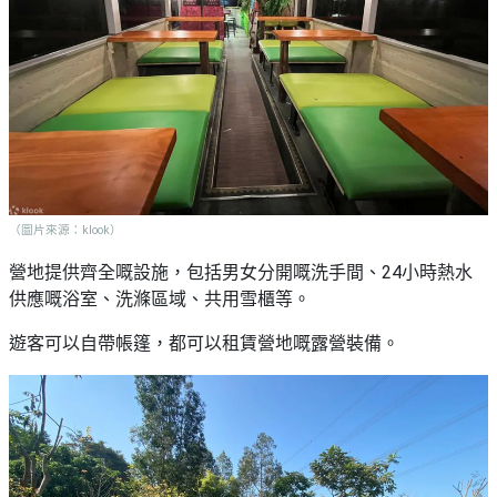
（圖片來源：klook）
營地提供齊全嘅設施，包括男女分開嘅洗手間、24小時熱水
供應嘅浴室、洗滌區域、共用雪櫃等。
遊客可以自帶帳篷，都可以租賃營地嘅露營裝備。