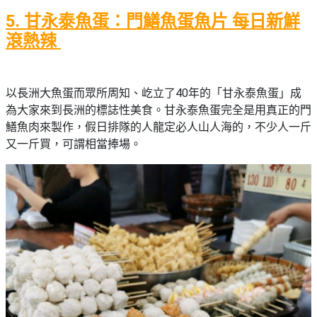
5. 甘永泰魚蛋：門鱔魚蛋魚片 每日新鮮
滾熱辣
以長洲大魚蛋而眾所周知、屹立了40年的「甘永泰魚蛋」成
為大家來到長洲的標誌性美食。甘永泰魚蛋完全是用真正的門
鱔魚肉來製作，假日排隊的人龍定必人山人海的，不少人一斤
又一斤買，可謂相當捧場。