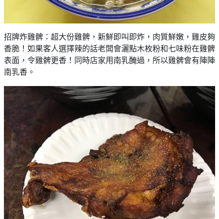
招牌炸雞髀：超大份雞髀，新鮮即叫即炸，肉質鮮嫩，雞皮夠
香脆！如果客人選擇辣的話老闆會灑點木枚粉和七味粉在雞髀
表面，令雞髀更香！同時店家用南乳醃過，所以雞髀會有陣陣
南乳香。