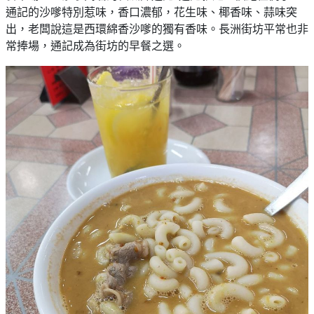
束
慶
計
攻
通記的沙嗲特別惹味，香口濃郁，花生味、椰香味、蒜味突
及
祝
劃
略
#
出，老闆說這是西環綿香沙嗲的獨有香味。長洲街坊平常也非
花
生
親
常捧場，通記成為街坊的早餐之選。
子
藝
日
好
社
禮
會
去
拍
交
品
員
處
拖
軟
需
訂
件
知
#
企
製
節
業/
禮
日
公
物
夾
#
司
時
聯
結
場
活
間
絡
婚
地
動
神
我
佈
器
#
們
婚
置
週
關
禮
用
情
末
於
好
品
侶
我
親
去
心
們
子
處
即