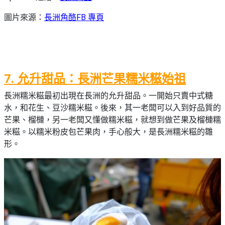
圖片來源：
長洲角酪FB 專頁
7. 允升甜品：長洲芒果糯米糍始祖
長洲糯米糍最初出現在長洲的允升甜品。一開始只賣中式糖
水，和花生、豆沙糯米糍。後來，其一老闆可以入到好品質的
芒果、榴槤，另一老闆又懂做糯米糍，就想到做芒果及榴槤糯
米糍。以糯米粉皮包芒果肉，手心般大，是長洲糯米糍的雛
形。