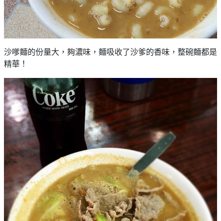
願
活
食
清
#
動
即
單
場
煮
地
系
沙嗲麵的份量大，夠濃味，麵吸收了沙爹的香味，整碗麵都是
#
列
精華！
到
會
聚
會
#
及
蛋
拍
糕
拖
#
餐
行
廳
山
BBQ
#
郊
場
遊
地
#