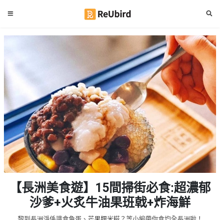
#
繁
生
中
日
EN
#
拍
登
拖
好
入
去
處
註
冊
#
室
內
好
服
【長洲美食遊】15間掃街必食:超濃郁
去
務
處
沙爹+火炙牛油果班戟+炸海鮮
及
產
#
黎到長洲淨係識食魚蛋、芒果糯米糍？等小編帶你食均全長洲啦！