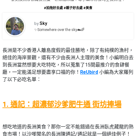
品
禮
#拍拖好去處
#親子好去處
#美食
物
分
類
#18
Sky
by
區
✨Somewhere over the sky☁️🌈
好
活
Party
去
動
Room
處
長洲是不少香港人離島度假的最佳勝地，除了有純樸的漁村，
類
絕佳的海岸景觀，還有不少由長洲人主理的美食！小編明白去
到
#Party
型
到長洲當然想要大吃特吃，所以蒐集了15間最推介的食肆餐
Room
會
廳，一定能滿足想要盡享口福的你！
ReUbird
小編為大家羅列
美
#
了以下必吃名單：
活
食
搞
影
動
Party
相
特
攻
好
色
朋
略
去
1. 通記：超濃郁沙爹肥牛通 街坊捧場
蛋
友
處
糕
聚
#
會
會
活
想吃地道的長洲美食？那你一定不能錯過在長洲臥虎藏龍的熟
美
花
員
動
食
食市場！以沙嗲聞名的長洲陳通記/通記就是一個絕佳例子！