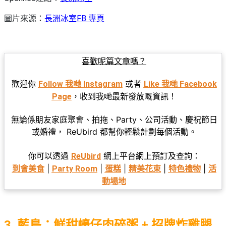
圖片來源：
長洲冰室FB 專頁
喜歡呢篇文章嗎？
歡迎你
或者
Follow 我哋 Instagram
Like 我哋 Facebook
，收到我哋最新發放嘅資訊！
Page
無論係朋友家庭聚會、拍拖、Party、公司活動、慶祝節日
或婚禮， ReUbird 都幫你輕鬆計劃每個活動。
你可以透過
網上平台網上預訂及查詢：
ReUbird
|
|
|
|
|
到會美食
Party Room
蛋糕
精美花束
特色禮物
活
動場地
3. 藍鳥：鮮甜蠔仔肉碎粥 + 招牌炸雞腿