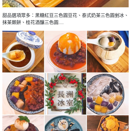
甜品選項眾多：黑糖紅豆三色圓豆花、泰式奶茶三色圓剉冰、
抹茶蕨餅、桂花酒釀三色圓......