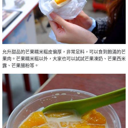
允升甜品的芒果糯米糍皮偏厚，非常足料，可以食到飽滿的芒
果肉。芒果糯米糍以外，大家也可以試試芒果凍奶、芒果西米
露、芒果腸粉等。