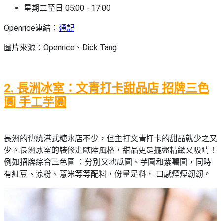
艇
#18
星期二至日 05:00 - 17:00
區
出
美
Openrice連結：
通記
租
食
圖片來源：Openrice、Dick Tang
2. 長洲冰室：文青打卡甜品店 招牌三色
圓 手工芋圓
長洲的傳統港式糖水店不少，但主打文青打卡的甜品就少之又
少。長洲冰室的裝修走歐陸風格，甜品更是擺盤精緻又吸睛！
例如招牌綜合三色圓 ：分別又地瓜圓、芋圓和紫薯圓，同時
有紅豆、涼粉、薏米等等配料，份量足料， 口感煙煙韌韌。