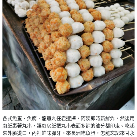
各式魚蛋、魚腐、龍蝦丸任君選擇，阿姨即時新鮮炸，然後用
廚紙裹著丸串，讓廚房紙把丸串表面多餘的油分都印走。吃起
來外脆燙口，內裡鮮味彈牙。來長洲吃魚蛋，怎能忘記來甘永