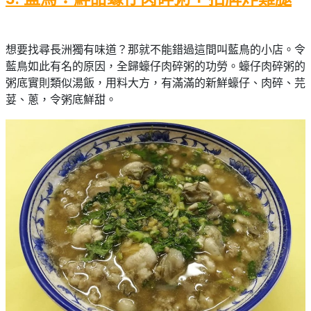
想要找尋長洲獨有味道？那就不能錯過這間叫藍鳥的小店。令
藍鳥如此有名的原因，全歸蠔仔肉碎粥的功勞。蠔仔肉碎粥的
粥底實則類似湯飯，用料大方，有滿滿的新鮮蠔仔、肉碎、芫
荽、蔥，令粥底鮮甜。