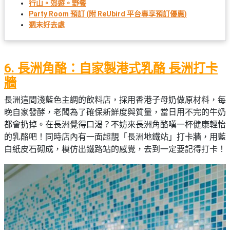
行山
。
郊遊
。
野餐
Party Room 預訂 (附 ReUbird 平台專享預訂優惠)
週末好去處
6. 長洲角酪：自家製港式乳酪 長洲打卡
牆
長洲這間淺藍色主調的飲料店，採用香港子母奶做原材料，每
晚自家發酵，老闆為了確保新鮮度與質量，當日用不完的牛奶
都會扔掉。在長洲覺得口渴？不妨來長洲角酪嘆一杯健康輕怡
的乳酪吧！同時店內有一面超靚「長洲地鐵站」打卡牆，用藍
白紙皮石砌成，模仿出鐵路站的感覺，去到一定要記得打卡！