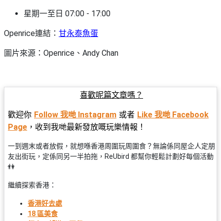
星期一至日 07:00 - 17:00
Openrice連結：
甘永泰魚蛋
圖片來源：Openrice、Andy Chan
喜歡呢篇文章嗎？
歡迎你
或者
Follow 我哋 Instagram
Like 我哋 Facebook
，收到我哋最新發放嘅玩樂情報！
Page
一到週末或者放假，就想喺香港周圍玩周圍食？無論係同屋企人定朋
友出街玩，定係同另一半拍拖，ReUbird 都幫你輕鬆計劃好每個活動
👫
繼續探索香港：
香港好去處
18 區美食