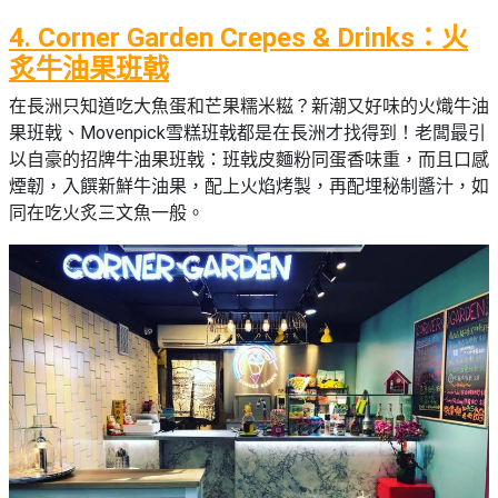
4. Corner Garden Crepes & Drinks：火
炙牛油果班戟
在長洲只知道吃大魚蛋和芒果糯米糍？新潮又好味的火熾牛油
果班戟、Movenpick雪糕班戟都是在長洲才找得到！老闆最引
以自豪的招牌牛油果班戟：班戟皮麵粉同蛋香味重，而且口感
煙韌，入饌新鮮牛油果，配上火焰烤製，再配埋秘制醬汁，如
同在吃火炙三文魚一般。