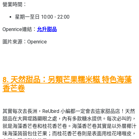
營業時間：
星期一至日 10:00 - 22:00
Openrice連結：
允升甜品
圖片來源：Openrice
8. 天然甜品：另類芒果糯米糍 特色海藻
香芒卷
其實每次去長洲，ReUbird 小編都一定會去這家甜品店！天然
甜品在大興堤路顯眼之處，內有多款糖水提供。每次必叫的，
就是海藻香芒卷和桂花香芒卷。海藻香芒卷其實是以外層椰汁
味海藻蒟蒻包住芒果；而桂花香芒卷則是表面用桂花啫喱皮，