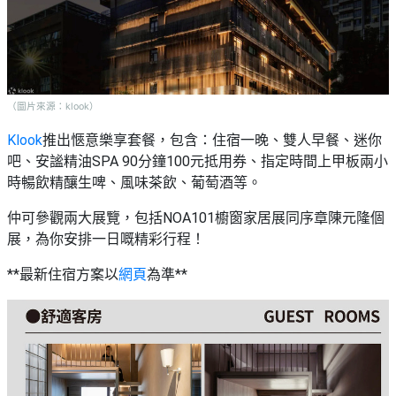
（圖片來源：klook）
Klook
推出愜意樂享套餐，包含：住宿一晚、雙人早餐、迷你
吧、安謐精油SPA 90分鐘100元抵用券、指定時間上甲板兩小
時暢飲精釀生啤、風味茶飲、葡萄酒等。
仲可參觀兩大展覽，包括NOA101櫥窗家居展同序章陳元隆個
展，為你安排一日嘅精彩行程！
**最新住宿方案以
網頁
為準**