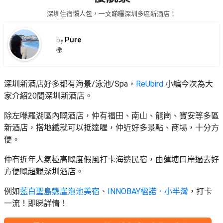
品
禮
深圳住宿懶人包，一文睇曬深圳多區新酒店！
物
分
類
#18
Pure
by
區
🌍
好
活
Party
去
動
Room
處
深圳新酒店好多都有海景/泳池/Spa，
ReUbird
小編今次為大
類
家介紹20間深圳新酒店。
到
#Party
型
Room
會
除左喺羅湖區內嘅酒店，仲有福田、南山、龍崗、寶安等多區
美
#
新酒店，搭地鐵就可以抵達喔，仲近好多景點、商場，十分方
活
食
搞
影
便。
動
Party
相
特
攻
好
仲有近年人氣極高嘅度假風打卡海邊民宿，由蓮塘口岸過去好
色
朋
略
去
方便嘅超靚深圳酒店。
蛋
友
處
糕
聚
例如
藍白聖島懸崖泡池美宿
、
INNOBAY楹諾．小半灣
，打卡
#
會
會
活
一流！即睇詳情！
美
花
員
動
食