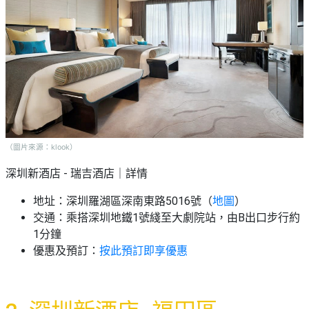
（圖片來源：klook）
深圳新酒店 - 瑞吉酒店｜詳情
地址：深圳羅湖區深南東路5016號（
地圖
）
交通：乘搭深圳地鐵1號綫至大劇院站，由B出口步行約
1分鐘
優惠及預訂：
按此預訂即享優惠