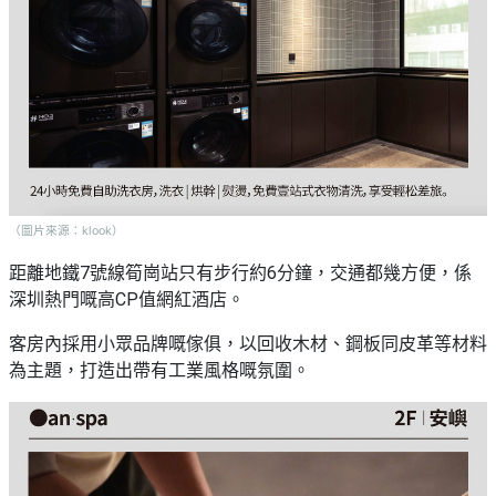
（圖片來源：klook）
距離地鐵7號線筍崗站只有步行約6分鐘，交通都幾方便，係
深圳熱門嘅高CP值網紅酒店。
客房內採用小眾品牌嘅傢俱，以回收木材、鋼板同皮革等材料
為主題，打造出帶有工業風格嘅氛圍。