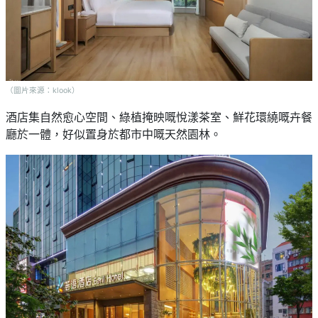
（圖片來源：klook）
酒店集自然愈心空間、綠植掩映嘅悅漾茶室、鮮花環繞嘅卉餐
廳於一體，好似置身於都市中嘅天然園林。