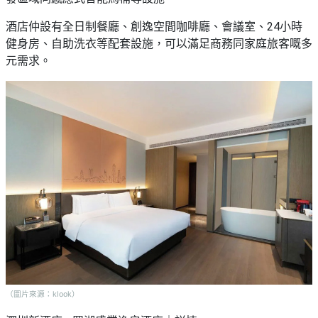
艇
#18
區
出
酒店仲設有全日制餐廳、創逸空間咖啡廳、會議室、24小時
美
租
健身房、自助洗衣等配套設施，可以滿足商務同家庭旅客嘅多
食
元需求。
（圖片來源：klook）