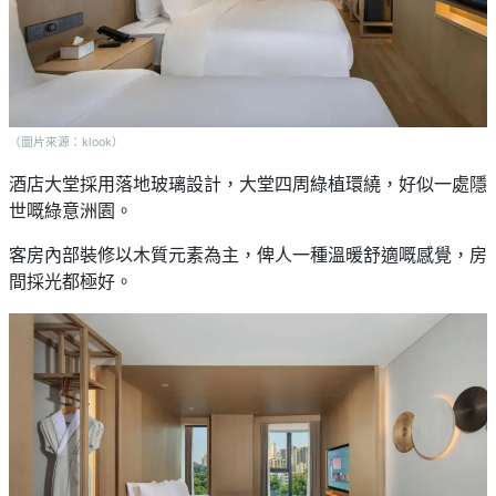
（圖片來源：klook）
酒店大堂採用落地玻璃設計，大堂四周綠植環繞，好似一處隱
世嘅綠意洲園。
客房內部裝修以木質元素為主，俾人一種溫暖舒適嘅感覺，房
間採光都極好。