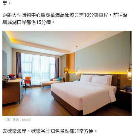
願
業。
活
食
清
#
動
即
單
距離大型購物中心羅湖華潤萬象城只需10分鐘車程，前往深
場
煮
圳羅湖口岸都係15分鐘。
地
系
#
列
到
會
聚
會
#
及
蛋
拍
糕
拖
#
餐
行
廳
山
BBQ
#
郊
場
遊
（圖片來源：klook）
地
去歡樂海岸、歡樂谷等知名景點都非常方便。
#