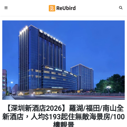
#
繁
生
中
日
EN
#
拍
登
拖
好
入
去
處
註
冊
#
室
內
好
服
【深圳新酒店2026】羅湖/福田/南山全
去
務
處
新酒店，人均$193起住無敵海景房/100
及
產
樓靚景
#