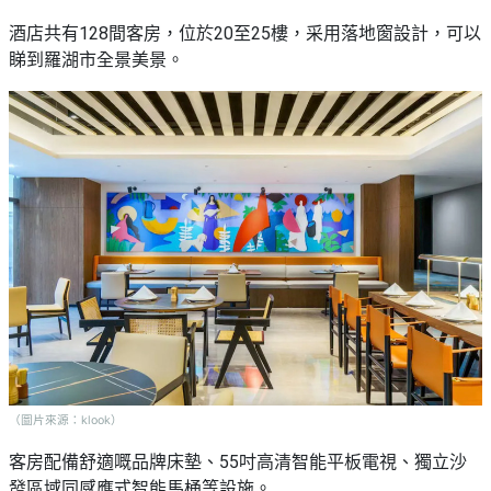
野
新
酒店共有128間客房，位於20至25樓，采用落地窗設計，可以
餐
奇
睇到羅湖市全景美景。
玩
#
樂
沙
體
灘
驗
#
露
手
營
作
工
#
作
水
坊
上
活
動
戶
外
#
玩
散
（圖片來源：klook）
樂
水
餅
客房配備舒適嘅品牌床墊、55吋高清智能平板電視、獨立沙
遊
發區域同感應式智能馬桶等設施。