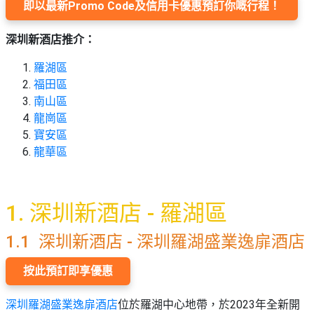
束
慶
計
攻
即以最新Promo Code及信用卡優惠預訂你嘅行程！
及
祝
劃
略
#
花
生
親
深圳新酒店推介：
子
藝
日
好
羅湖區
社
禮
會
去
拍
福田區
交
品
員
處
拖
南山區
軟
需
訂
龍崗區
件
知
#
企
製
寶安區
節
業/
禮
龍華區
日
公
物
夾
#
司
時
聯
結
場
活
間
1. 深圳新酒店 - 羅湖區
絡
婚
地
動
神
我
佈
器
#
1.1 深圳新酒店 - 深圳羅湖盛業逸扉酒店
們
婚
置
週
關
禮
用
情
末
按此預訂即享優惠
於
好
品
侶
我
親
去
心
深圳羅湖盛業逸扉酒店
位於羅湖中心地帶，於2023年全新開
們
子
處
即