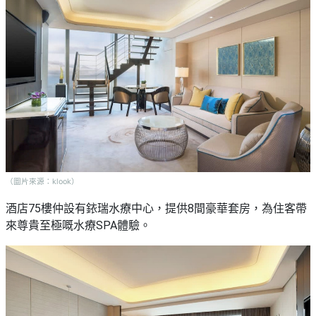
（圖片來源：klook）
酒店75樓仲設有銥瑞水療中心，提供8間豪華套房，為住客帶
來尊貴至極嘅水療SPA體驗。