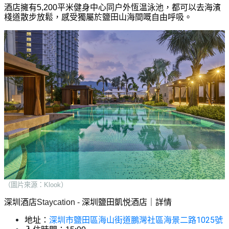
酒店擁有5,200平米健身中心同户外恆温泳池，都可以去海濱
棧道散步放鬆，感受獨屬於鹽田山海間嘅自由呼吸。
（圖片來源：Klook）
深圳酒店
Staycation - 
深圳鹽田凱悦酒店｜詳情
深圳市鹽田區海山街道鵬灣社區海景二路1025號
地址：