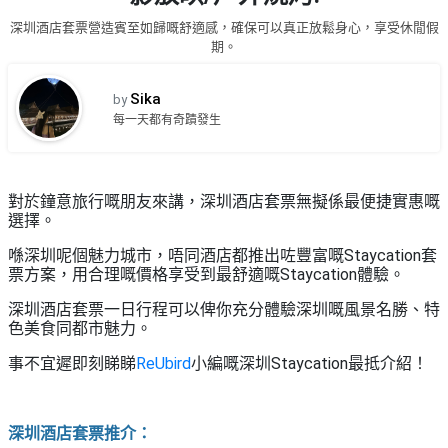
品
禮
深圳酒店套票營造賓至如歸嘅舒適感，確保可以真正放鬆身心，享受休閒假
物
分
期。
類
#18
區
Sika
by
好
每一天都有奇蹟發生
活
Party
去
動
Room
處
類
到
#Party
型
對於鐘意旅行嘅朋友來講，深圳酒店套票無擬係最便捷實惠嘅
Room
會
選擇。
美
#
喺深圳呢個魅力城市，唔同酒店都推出咗豐富嘅Staycation套
活
食
搞
票方案，用合理嘅價格享受到最舒適嘅Staycation體驗。
影
動
Party
相
深圳酒店套票一日行程可以俾你充分體驗深圳嘅風景名勝、特
特
攻
好
色美食同都市魅力。
色
朋
略
去
蛋
友
處
事不宜遲即刻睇睇
ReUbird
小編嘅深圳Staycation最抵介紹！
糕
聚
#
會
會
活
美
花
員
動
深圳酒店套票推介
：
食