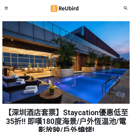
#
繁
生
中
日
EN
#
拍
登
拖
好
入
去
處
註
冊
#
室
內
好
服
【深圳酒店套票】Staycation優惠低至
去
務
處
35折!! 即嘆180度海景/户外恆温池/電
及
產
影放映/戶外燒烤!
#