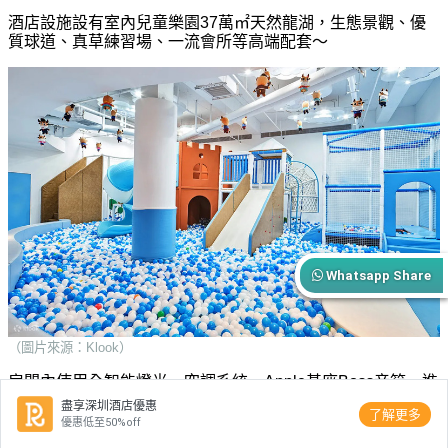
酒店設施設有室內兒童樂園37萬㎡天然龍湖，生態景觀、優
質球道、真草練習場、一流會所等高端配套～
Whatsapp Share
（圖片來源：Klook）
房間內使用全智能燈光、空調系統、Apple基座Boss音箱、進
口設備裝飾的獨立淋浴間等，入住時加倍舒適。
盡享深圳酒店優惠
了解更多
優惠低至50%off