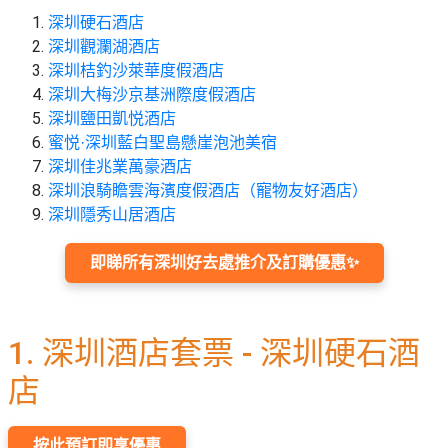
束
慶
計
攻
深圳硬石酒店
及
祝
劃
略
#
深圳觀瀾湖酒店
花
生
親
深圳桔釣沙萊華度假酒店
子
藝
日
好
深圳大梅沙京基洲際度假酒店
社
禮
會
去
拍
深圳鹽田凱悦酒店
交
品
員
處
拖
蜜悦·深圳藍白聖島懸崖泡池美宿
軟
需
訂
深圳佳兆業萬豪酒店
件
知
#
企
製
深圳浪騎瞻雲海濱度假酒店（寵物友好酒店）
節
業/
禮
深圳隱秀山居酒店
日
公
物
夾
#
司
時
即睇所有深圳好去處推介及訂購優惠✨
聯
結
場
活
間
絡
婚
地
動
神
我
佈
器
#
1. 深圳酒店套票 - 深圳硬石酒
們
婚
置
週
關
禮
用
情
末
店
於
好
品
侶
我
親
去
心
們
子
處
即
按此預訂即享優惠