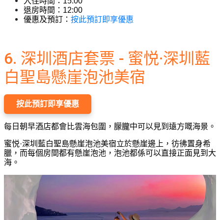
入住時間：15:00
退房時間：12:00
按此預訂即享優惠
優惠及預訂：
6. 深圳酒店套票 - 蜜悦·深圳藍
白聖島懸崖泡池美宿
按此預訂即享優惠
每日朝早酒店都會比雲海包圍，朦朧中可以見到遠方嘅海景。
蜜
悦·深圳藍白聖島懸崖泡池美宿
立於懸崖邊上，彷彿置身希
臘，而每個房間都有懸崖泡池，泡池都係可以直接正面見到大
海。