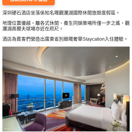
願
活
食
清
#
動
深圳硬石酒店坐落係知名嘅觀瀾湖國際休閒旅遊度假區。
即
單
場
煮
地
地理位置優越，離各式休閒、養生同娛樂場所僅一步之遙，觀
系
瀾湖高爾夫球場亦近在咫尺。
#
列
酒店為賓客們營造出廣東省別緻嘅奢華Staycation入住體驗。
到
會
聚
會
#
及
蛋
拍
糕
拖
#
餐
行
廳
山
BBQ
#
郊
場
遊
地
#