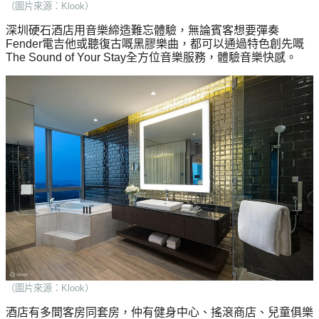
（圖片來源：Klook）
野
新
餐
奇
深圳硬石酒店用音樂締造難忘體驗，無論賓客想要彈奏
玩
Fender電吉他或聽復古嘅黑膠樂曲，都可以通過特色創先嘅
#
The Sound of Your Stay全方位音樂服務，體驗音樂快感。
樂
沙
體
灘
驗
#
露
手
營
作
工
#
作
水
坊
上
活
動
戶
外
#
玩
散
樂
水
（圖片來源：Klook）
餅
遊
酒店有多間客房同套房，仲有健身中心、搖滾商店、兒童俱樂