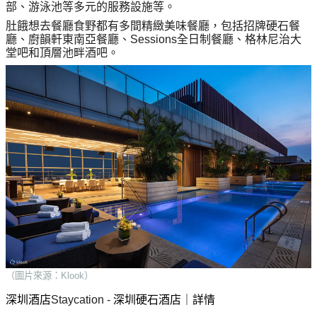
艇
部、游泳池等多元的服務設施等。
#18
區
出
肚餓想去餐廳食野都有多間精緻美味餐廳，包括招牌硬石餐
美
廳、廚韻軒東南亞餐廳、Sessions全日制餐廳、格林尼治大
租
食
堂吧和頂層池畔酒吧。
（圖片來源：Klook）
深圳酒店
Staycation - 
深圳硬石酒店｜詳情