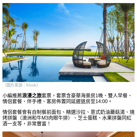
（圖片來源：Klook）
小編推薦
浪漫之旅
套票，套票含豪華海景房1晚、雙人早餐、
情侶套餐、伴手禮、客房佈置同延遲退房至14:00。
情侶套餐會有自制餐前面包、精選沙拉、意式奶油蘑菇湯、燒
烤拼盤（澳洲和牛M3肉眼牛排）、芝士蛋糕、水果拼盤同紅
酒一支等，非常豐富！