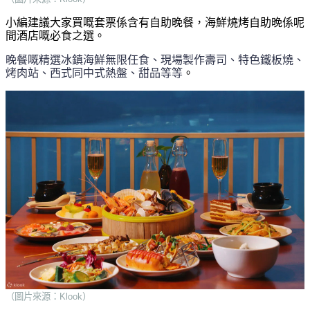
小編建議大家買嘅套票係含有自助晚餐，海鮮燒烤自助晚係呢
間酒店嘅必食之選。
晚餐嘅精選冰鎮海鮮無限任食、現場製作壽司、特色鐵板燒、
烤肉站、西式同中式熱盤、甜品等等
。
（圖片來源：Klook）