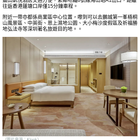
鹽田凱悦酒店交通方便，緊鄰地鐵8號線海山站A1出口，距離
往返香港蓮塘口岸僅15分鐘車程。
附近一帶亦都係商業區中心位置，嚟到可以去鵬城第一峯梧桐
山風景區、中英街、恩上濕地公園、大小梅沙度假區及祈福勝
地弘法寺等深圳著名旅遊目的地。。
（圖片來源：Klook）