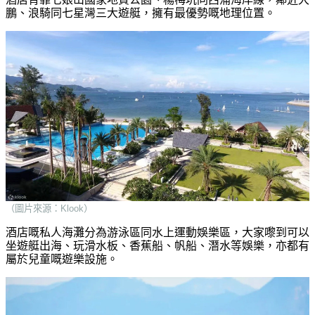
鵬、浪騎同七星灣三大遊艇，擁有最優勢嘅地理位置。
（圖片來源：Klook）
酒店嘅私人海灘分為游泳區同水上運動娛樂區，大家嚟到可以
坐遊艇出海、玩滑水板、香蕉船、帆船、潛水等娛樂，亦都有
屬於兒童嘅遊樂設施。