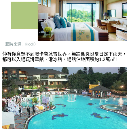
（圖片來源：Klook）
仲有你意想不到嘅卡魯冰雪世界，無論係炎炎夏日定下雨天，
都可以入場玩滑雪館、滑冰館，場館佔地面積約1.2萬㎡！