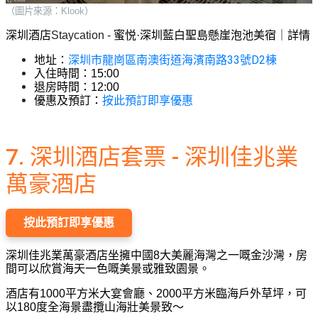
（圖片來源：Klook）
深圳酒店
Staycation - 
蜜悦·深圳藍白聖島懸崖泡池美宿｜詳情
深圳市龍崗區南澳街道海濱南路33號D2棟
地址：
入住時間：15:00
退房時間：12:00
按此預訂即享優惠
優惠及預訂：
7. 深圳酒店套票 - 深圳佳兆業
萬豪酒店
按此預訂即享優惠
深圳佳兆業萬豪酒店坐擁中國8大美麗海灣之一嘅金沙灣，房
間可以欣賞海天一色嘅美景或雅致園景。
酒店有1000平方米大宴會廳、2000平方米臨海戶外草坪，可
以180度全海景盡攬山海壯美景致～