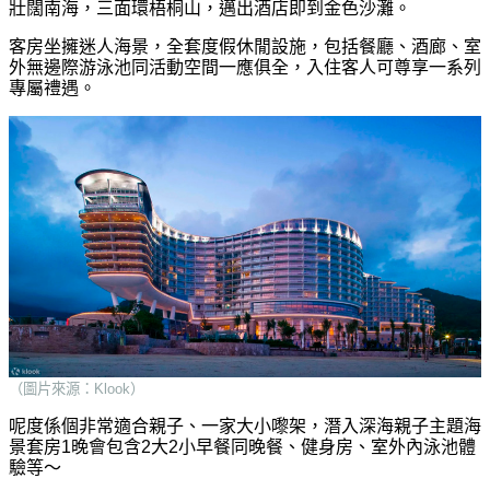
壯闊南海，三面環梧桐山，邁出酒店即到金色沙灘。
客房坐擁迷人海景，全套度假休閒設施，包括餐廳、酒廊、室
外無邊際游泳池同活動空間一應俱全，入住客人可尊享一系列
專屬禮遇。
（圖片來源：Klook）
呢度係個非常適合親子、一家大小嚟架，潛入深海親子主題海
景套房1晚會包含2大2小早餐同晚餐、健身房、室外內泳池體
驗等～